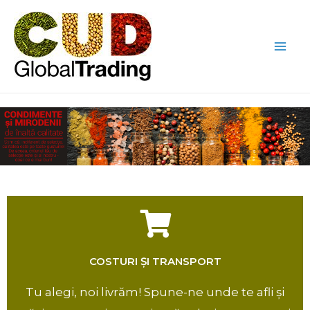
Skip
Mai
to
Me
content
COSTURI ȘI TRANSPORT​
Tu alegi, noi livrăm! Spune-ne unde te afli și