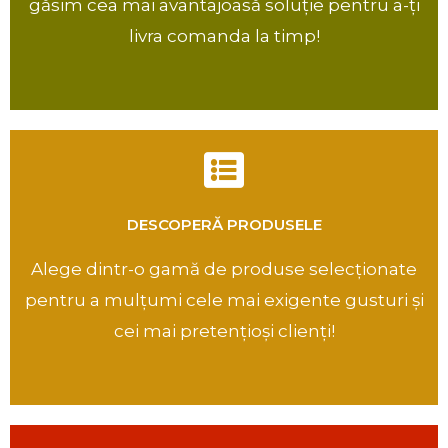
găsim cea mai avantajoasă soluție pentru a-ți
livra comanda la timp!
DESCOPERĂ PRODUSELE
Alege dintr-o gamă de produse selecționate
pentru a mulțumi cele mai exigente gusturi și
cei mai pretențioși clienți!