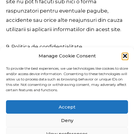
site nu pot fi facuti sub nici o forma
raspunzatori pentru eventuale pagube,
accidente sau orice alte neajunsuri din cauza
utilizarii si aplicarii informatiilor din acest site.
9. Politica de confidentialitate
Manage Cookie Consent
Toate informatiile furnizate de utilizatori sunt si
To provide the best experiences, we use technologies like cookies to store
vor ramane confidentiale; cudglobal.com nu va
and/or access device information. Consenting to these technologies will
allow us to process data such as browsing behavior or unique IDs on
folosi aceste informatii decat in scop personal;
this site. Not consenting or withdrawing consent, may adversely affect
certain features and functions.
nu va folosi adresele de e-mail ale utilizatorilor
pentru a trimite reclame publicitare
Accept
nesolicitate.
Deny
Des études menées sur des moutons ont
View preferences