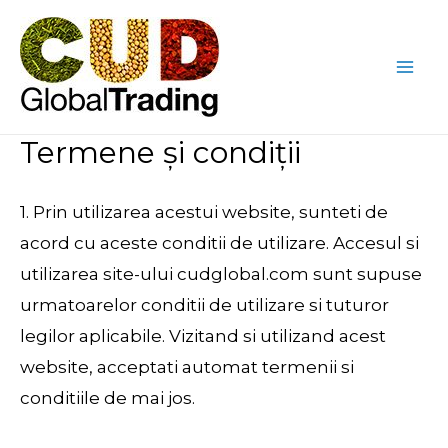
Skip
Mai
to
Me
content
Termene și condiții
1. Prin utilizarea acestui website, sunteti de
acord cu aceste conditii de utilizare. Accesul si
utilizarea site-ului cudglobal.com sunt supuse
urmatoarelor conditii de utilizare si tuturor
legilor aplicabile. Vizitand si utilizand acest
website, acceptati automat termenii si
conditiile de mai jos.