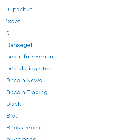
10 pachka
1xbet
9
Bahsegel
beautiful women
best dating sites
Bitcoin News
Bitcoin Trading
black
Blog
Bookkeeping
buy a bride