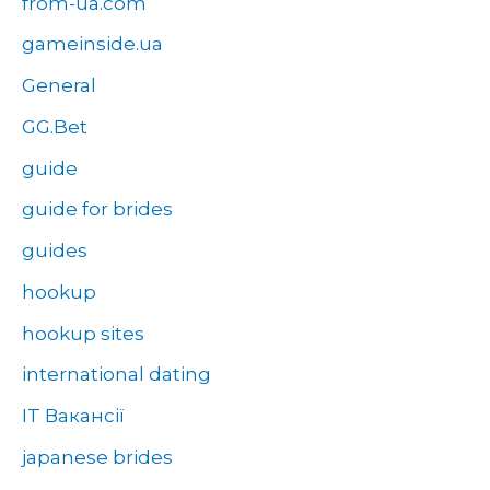
from-ua.com
gameinside.ua
General
GG.Bet
guide
guide for brides
guides
hookup
hookup sites
international dating
IT Вакансії
japanese brides