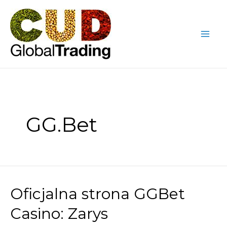
Skip
Mai
to
Me
content
GG.Bet
Oficjalna strona GGBet
Oficjalna
strona
Casino: Zarys
GGBet