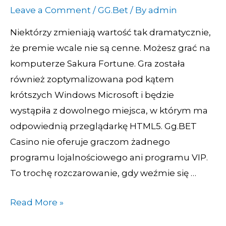
Leave a Comment
/
GG.Bet
/ By
admin
Casino:
Zarys
Niektórzy zmieniają wartość tak dramatycznie,
że premie wcale nie są cenne. Możesz grać na
komputerze Sakura Fortune. Gra została
również zoptymalizowana pod kątem
krótszych Windows Microsoft i będzie
wystąpiła z dowolnego miejsca, w którym ma
odpowiednią przeglądarkę HTML5. Gg.BET
Casino nie oferuje graczom żadnego
programu lojalnościowego ani programu VIP.
To trochę rozczarowanie, gdy weźmie się …
Read More »