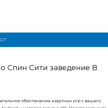
ACT
о Спин Сити заведение В
легальное обеспечение азартных игр с вашего