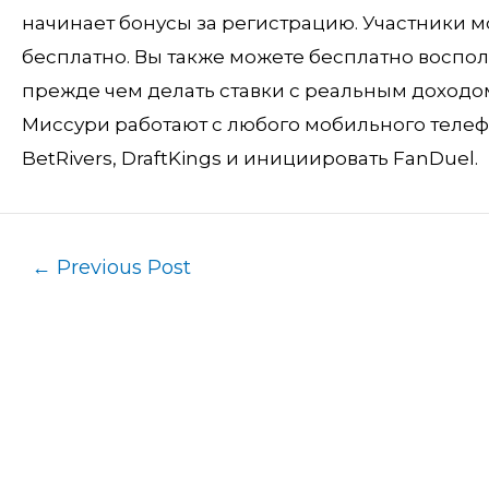
начинает бонусы за регистрацию. Участники м
бесплатно. Вы также можете бесплатно восп
прежде чем делать ставки с реальным доходо
Миссури работают с любого мобильного телеф
BetRivers, DraftKings и инициировать FanDuel.
←
Previous Post