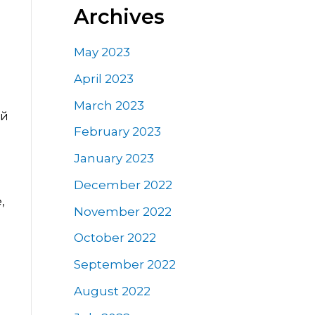
Archives
May 2023
April 2023
March 2023
ий
February 2023
January 2023
December 2022
,
November 2022
October 2022
September 2022
August 2022