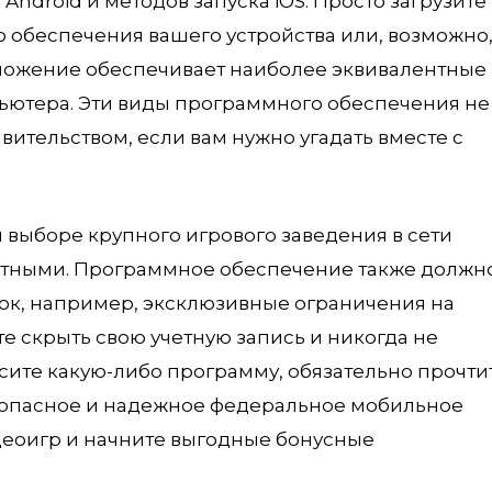
Android и методов запуска iOS. Просто загрузите
обеспечения вашего устройства или, возможно,
иложение обеспечивает наиболее эквивалентные
ьютера. Эти виды программного обеспечения не
авительством, если вам нужно угадать вместе с
 выборе крупного игрового заведения в сети
естными. Программное обеспечение также должн
ок, например, эксклюзивные ограничения на
те скрыть свою учетную запись и никогда не
сите какую-либо программу, обязательно прочти
езопасное и надежное федеральное мобильное
деоигр и начните выгодные бонусные