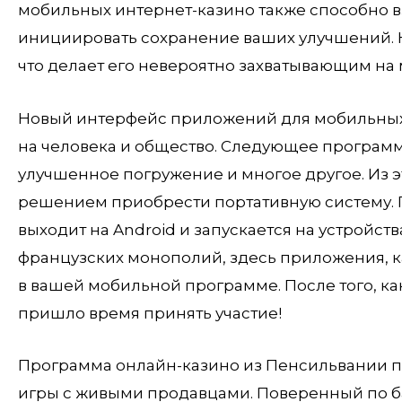
мобильных интернет-казино также способно 
инициировать сохранение ваших улучшений. К
что делает его невероятно захватывающим на 
Новый интерфейс приложений для мобильных
на человека и общество. Следующее программ
улучшенное погружение и многое другое. Из
решением приобрести портативную систему.
выходит на Android и запускается на устройст
французских монополий, здесь приложения, ка
в вашей мобильной программе. После того, к
пришло время принять участие!
Программа онлайн-казино из Пенсильвании пр
игры с живыми продавцами. Поверенный по ба