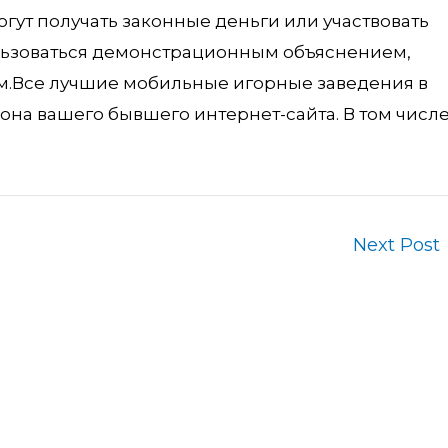
огут получать законные деньги или участвовать
ользоваться демонстрационным объяснением,
м.Все лучшие мобильные игорные заведения в
она вашего бывшего интернет-сайта. В том числ
Next Post