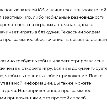
я пользователей iOS и начнется с пользователей
ля азартных игр, либо мобильные разновидности
средоточена на игровых автоматах, однако
ачинает играть в блэкджек. Техасский холдем
иже программное обеспечение надевает блестящ
казино требуют, чтобы вы зарегистрировались в
е чем вы откроете игру. Если вы документируете
ью, чтобы выполнить любое приложение. После
едуя важной информации. Вы также можете
его дома. Нижеприведенное программное
ыми приложениями, это простой способ