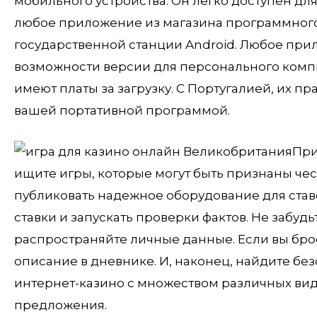
мобильного устройства. Он легко доступен для 
любое приложение из магазина программного 
государственной станции Android. Любое пр
возможности версии для персонального комп
имеют платы за загрузку.
С Португалией, их пр
вашей портативной программой.
При
ищите игры, которые могут быть признаны ч
публиковать надежное оборудование для став
ставки и запускать проверки фактов. Не забудь
распространяйте личные данные. Если вы бро
описание в дневнике. И, наконец, найдите б
интернет-казино с множеством различных ви
предложения.