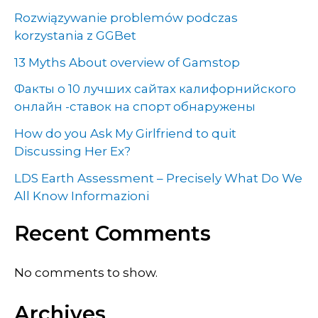
Rozwiązywanie problemów podczas
korzystania z GGBet
13 Myths About overview of Gamstop
Факты о 10 лучших сайтах калифорнийского
онлайн -ставок на спорт обнаружены
How do you Ask My Girlfriend to quit
Discussing Her Ex?
LDS Earth Assessment – Precisely What Do We
All Know Informazioni
Recent Comments
No comments to show.
Archives