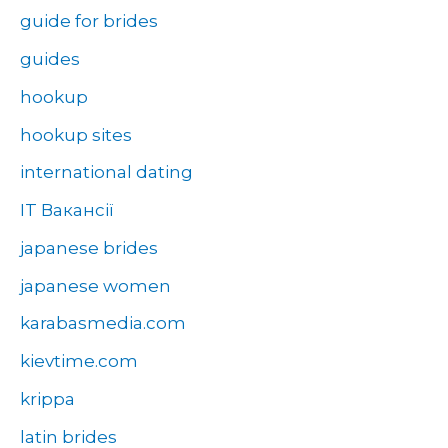
guide for brides
guides
hookup
hookup sites
international dating
IT Вакансії
japanese brides
japanese women
karabasmedia.com
kievtime.com
krippa
latin brides