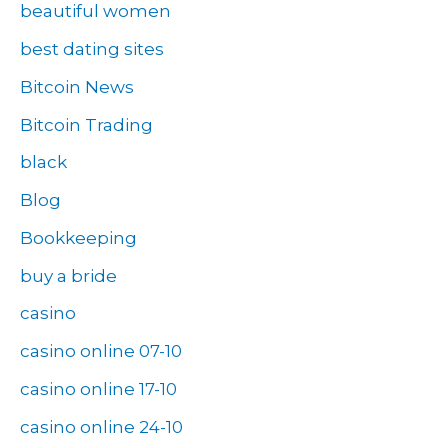
beautiful women
best dating sites
Bitcoin News
Bitcoin Trading
black
Blog
Bookkeeping
buy a bride
casino
casino online 07-10
casino online 17-10
casino online 24-10