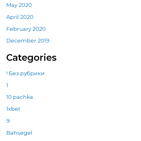
May 2020
April 2020
February 2020
December 2019
Categories
! Без рубрики
1
10 pachka
1xbet
9
Bahsegel