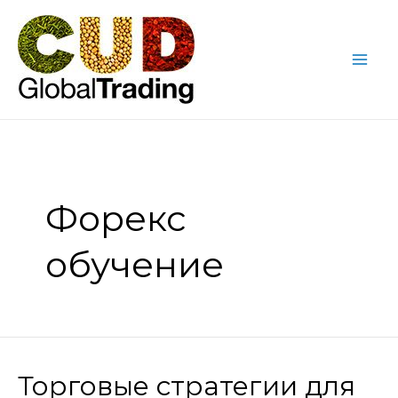
Skip
Mai
to
Me
content
Форекс
обучение
Торговые стратегии для
Торговые