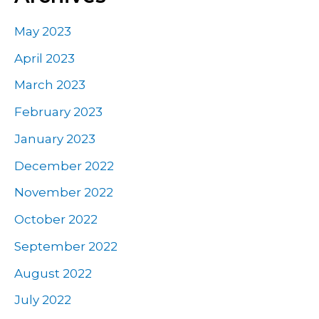
May 2023
April 2023
March 2023
February 2023
January 2023
December 2022
November 2022
October 2022
September 2022
August 2022
July 2022