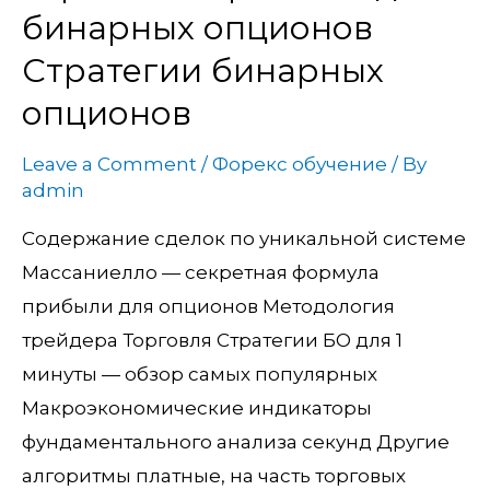
стратегии
бинарных опционов
для
Стратегии бинарных
бинарных
опционов
опционов
Стратегии
Leave a Comment
/
Форекс обучение
/ By
бинарных
admin
опционов
Содержание сделок по уникальной системе
Массаниелло — секретная формула
прибыли для опционов Методология
трейдера Торговля Стратегии БО для 1
минуты — обзор самых популярных
Макроэкономические индикаторы
фундаментального анализа секунд Другие
алгоритмы платные, на часть торговых