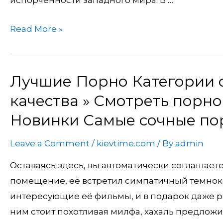
Read More »
Лучшие Порно Категории 
Лучшие
Порно
качества » Смотреть порно
Категории
Новинки Самые сочные по
с
Новой
Leave a Comment
/
kievtime.com
/ By
admin
порнухой
Оставаясь здесь, вы автоматически соглашаете
НД
помещение, её встретил симпатичный темнок
качества
интересующие её фильмы, и в подарок даже ре
»
ним стоит похотливая милфа, хахаль предложи
Смотреть