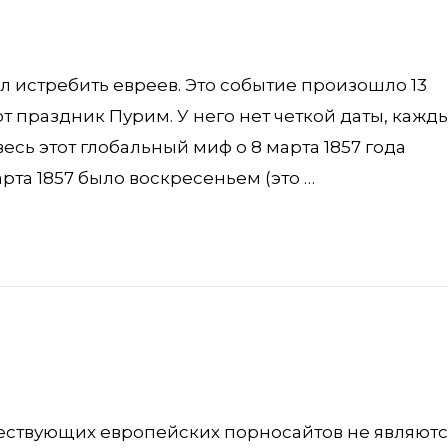
ел истребить евреев. Это событие произошло 13
т праздник Пурим. У него нет четкой даты, кажд
есь этот глобальный миф о 8 марта 1857 года
рта 1857 было воскресеньем (это …
ществующих европейских порносайтов не являютс