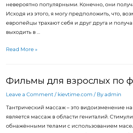
невероятно популярными. Конечно, они получа
Исходя из этого, я могу предположить, что, во
европейцы трахают себя и друг друга и получа
выходить в …
Read More »
Фильмы для взрослых по 
Фильмы
для
Leave a Comment
/
kievtime.com
/ By
admin
взрослых
по
Тантрический массаж – это видоизменение н
фразе
является массаж в области гениталий. Стимул
обнажёнными телами с использованием масел