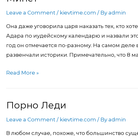
Leave a Comment
/
kievtime.com
/ By
admin
Она даже уговорила царя наказать тех, кто хот
Адара по иудейскому календарю и назвали это
год он отмечается по-разному. На самом деле в
развенчали историки. Примечательно, что 8 ма
Read More »
Порно Леди
Порно
Леди
Leave a Comment
/
kievtime.com
/ By
admin
В любом случае, похоже, что большинство су