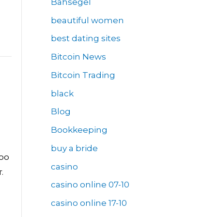
Bahsegel
beautiful women
best dating sites
Bitcoin News
Bitcoin Trading
black
Blog
Bookkeeping
buy a bride
oo
casino
.
casino online 07-10
casino online 17-10