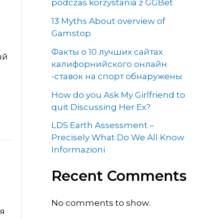
podczas korzystania z GGBet
13 Myths About overview of
Gamstop
Факты о 10 лучших сайтах
ый
калифорнийского онлайн
-ставок на спорт обнаружены
How do you Ask My Girlfriend to
quit Discussing Her Ex?
LDS Earth Assessment –
Precisely What Do We All Know
Informazioni
Recent Comments
No comments to show.
я