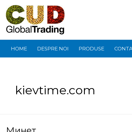
Skip
to
content
HOME
DESPRE NOI
PRODUSE
CONT
kievtime.com
Минет
Минет