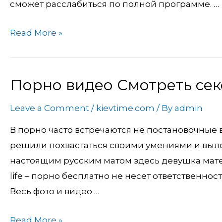
сможет расслабиться по полной программе. …
порно
онлайн
Read More »
в
HD
качестве,
Порно видео Смотреть сек
Порно
Новинки
видео
Самые
Leave a Comment
/
kievtime.com
/ By
admin
Смотреть
сочные
секс
В порно часто встречаются не постановочные 
порно
онлайн
решили похвастаться своими умениями и вылож
видео.
бесплатно
настоящим русским матом здесь девушка мате
life – порно бесплатно не несет ответственно
Весь фото и видео …
Read More »