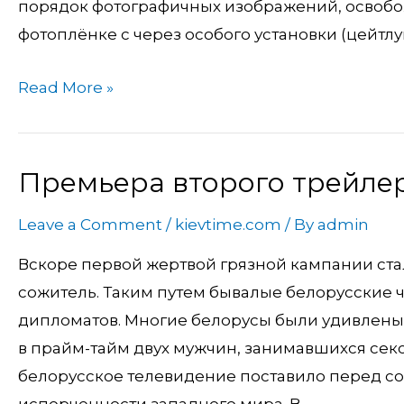
порядок фотографичных изображений, освобо
фотоплёнке с через особого установки (цейтлу
Read More »
Премьера второго трейлер
Премьера
второго
Leave a Comment
/
kievtime.com
/ By
admin
трейлера
фильма
Вскоре первой жертвой грязной кампании ста
“Секс
сожитель. Таким путем бывалые белорусские 
дипломатов. Многие белорусы были удивлены,
в прайм-тайм двух мужчин, занимавшихся сек
белорусское телевидение поставило перед со
испорченности западного мира. В …