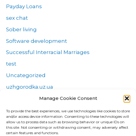
Payday Loans
sex chat
Sober living
Software development
Successful Interracial Marriages
test
Uncategorized
uzhgorodka.uz.ua
Windows
Manage Cookie Consent
Wszystko o zakładach
To provide the best experiences, we use technologies like cookies to store
and/or access device information. Consenting to these technologies will
Zakłady
allow us to process data such as browsing behavior or unique IDs on
this site. Not consenting or withdrawing consent, may adversely affect
попа
certain features and functions.