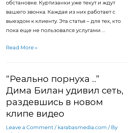
обстановке. Куртизанки уже текут и ждут
вашего звонка. Каждая из них работает с
выездом к клиенту. Эта статья – для тех, кто
пока еще не пользовался услугами …
Read More »
“Реально порнуха ..”
“Реально
порнуха
Дима Билан удивил сеть,
..”
раздевшись в новом
Дима
клипе видео
Билан
удивил
Leave a Comment
/
karabasmedia.com
/ By
сеть,