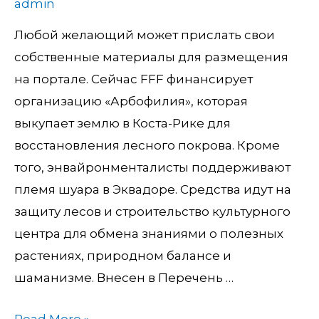
admin
раздевшись
Любой желающий может прислать свои
в
собственные материалы для размещения
новом
на портале. Сейчас FFF финансирует
клипе
организацию «Арбофилия», которая
видео
выкупает землю в Коста-Рике для
восстановления лесного покрова. Кроме
того, энвайронменталисты поддерживают
племя шуара в Эквадоре. Средства идут на
защиту лесов и строительство культурного
центра для обмена знаниями о полезных
растениях, природном балансе и
шаманизме. Внесен в Перечень …
Read More »