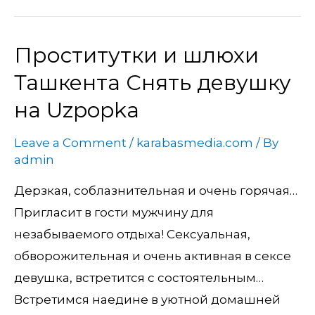
Проститутки и шлюхи
Проститутки
и
Ташкента Снять девушку
шлюхи
на Uzpopka
Ташкента
Снять
Leave a Comment
/
karabasmedia.com
/ By
девушку
admin
на
Дерзкая, соблазнительная и очень горячая…
Uzpopka
Пригласит в гости мужчину для
незабываемого отдыха! Сексуальная,
обворожительная и очень активная в сексе
девушка, встретится с состоятельным…
Встретимся наедине в уютной домашней