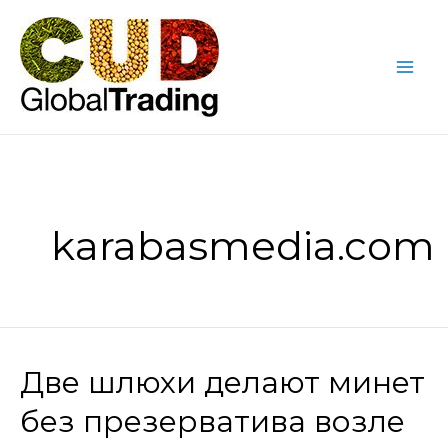
Skip
Mai
to
Me
content
karabasmedia.com
Две шлюхи делают минет
Две
шлюхи
без презерватива возле
делают