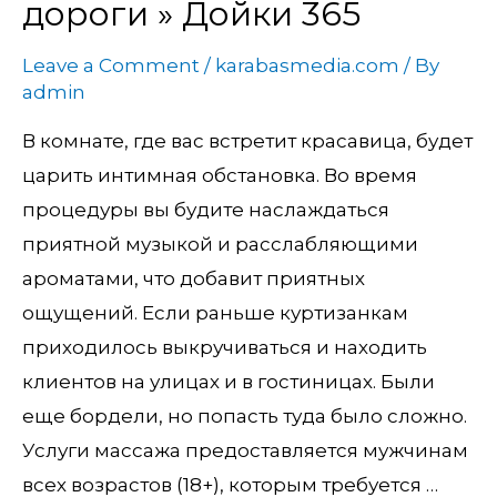
дороги » Дойки 365
минет
без
Leave a Comment
/
karabasmedia.com
/ By
презерватива
admin
возле
В комнате, где вас встретит красавица, будет
дороги
царить интимная обстановка. Во время
»
процедуры вы будите наслаждаться
Дойки
приятной музыкой и расслабляющими
365
ароматами, что добавит приятных
ощущений. Если раньше куртизанкам
приходилось выкручиваться и находить
клиентов на улицах и в гостиницах. Были
еще бордели, но попасть туда было сложно.
Услуги массажа предоставляется мужчинам
всех возрастов (18+), которым требуется …