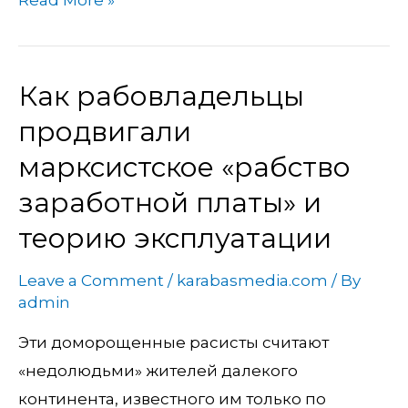
Как рабовладельцы
Как
рабовладельцы
продвигали
продвигали
марксистское «рабство
марксистское
заработной платы» и
«рабство
теорию эксплуатации
заработной
платы»
Leave a Comment
/
karabasmedia.com
/ By
и
admin
теорию
Эти доморощенные расисты считают
эксплуатации
«недолюдьми» жителей далекого
континента, известного им только по