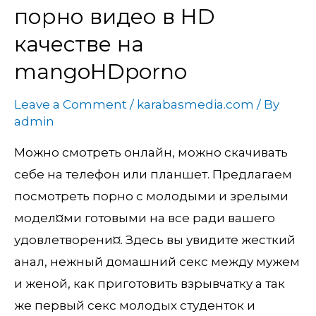
онлайн
порно видео в HD
порно
качестве на
видео
mangoHDporno
в
HD
Leave a Comment
/
karabasmedia.com
/ By
качестве
admin
на
Можно смотреть онлайн, можно скачивать
mangoHDporno
себе на телефон или планшет. Предлагаем
посмотреть порно с молодыми и зрелыми
модел¤ми готовыми на все ради вашего
удовлетворени¤. Здесь вы увидите жесткий
анал, нежный домашний секс между мужем
и женой, как приготовить взрывчатку а так
же первый секс молодых студенток и