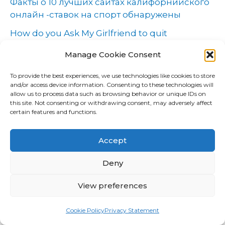
Факты о 10 лучших сайтах калифорнийского
онлайн -ставок на спорт обнаружены
How do you Ask My Girlfriend to quit
Discussing Her Ex?
Manage Cookie Consent
LDS Earth Assessment – Precisely What Do We
To provide the best experiences, we use technologies like cookies to store
All Know Informazioni
and/or access device information. Consenting to these technologies will
allow us to process data such as browsing behavior or unique IDs on
Recent Comments
this site. Not consenting or withdrawing consent, may adversely affect
certain features and functions.
No comments to show.
Accept
Archives
Deny
View preferences
May 2023
April 2023
Cookie Policy
Privacy Statement
March 2023