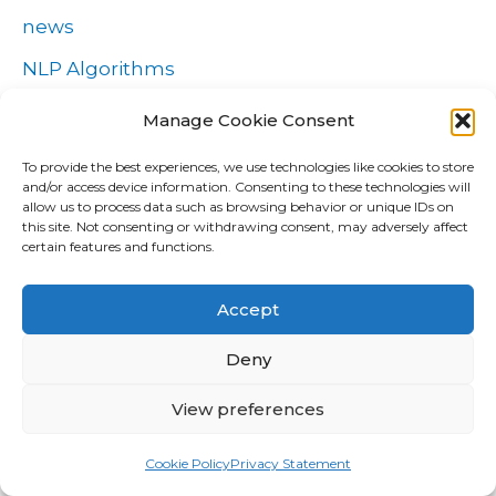
news
NLP Algorithms
NLP software
Manage Cookie Consent
online guide
To provide the best experiences, we use technologies like cookies to store
and/or access device information. Consenting to these technologies will
Overseas Long Distance Relationship
allow us to process data such as browsing behavior or unique IDs on
this site. Not consenting or withdrawing consent, may adversely affect
Payday Loans
certain features and functions.
sex chat
Accept
Sober living
Deny
Software development
Successful Interracial Marriages
View preferences
test
Cookie Policy
Privacy Statement
Uncategorized