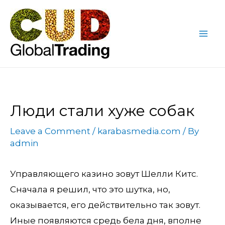
Skip
Post
Mai
to
navigation
Me
content
Люди стали хуже собак
Leave a Comment
/
karabasmedia.com
/ By
admin
Управляющего казино зовут Шелли Китс.
Сначала я решил, что это шутка, но,
оказывается, его действительно так зовут.
Иные появляются средь бела дня, вполне