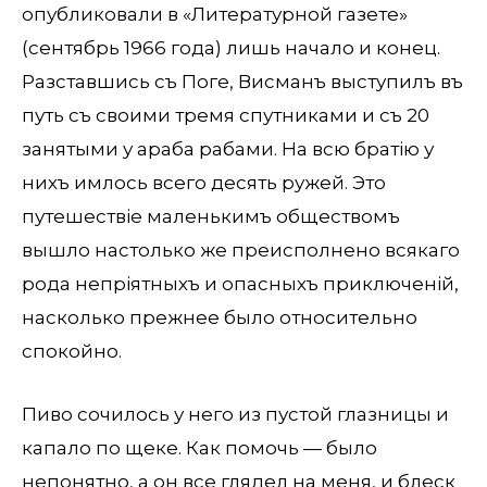
опубликовали в «Литературной газете»
(сентябрь 1966 года) лишь начало и конец.
Разставшись съ Поге, Висманъ выступилъ въ
путь съ своими тремя спутниками и съ 20
занятыми у араба рабами. На всю братію у
нихъ имѣлось всего десять ружей. Это
путешествіе маленькимъ обществомъ
вышло настолько же преисполнено всякаго
рода непріятныхъ и опасныхъ приключеній,
насколько прежнее было относительно
спокойно.
Пиво сочилось у него из пустой глазницы и
капало по щеке. Как помочь — было
непонятно, а он все глядел на меня, и блеск