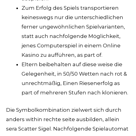
Zum Erfolg des Spiels transportieren
keineswegs nur die unterschiedlichen
ferner ungewöhnlichen Spielvarianten,
statt auch nachfolgende Möglichkeit,
jenes Computerspiel in einem Online
Kasino zu aufführen, as part of.
Eltern beibehalten auf diese weise die
Gelegenheit, in 50/50 Wetten nach rot &
unrechtmäßig, Einen Riesenerfolg as
part of mehreren Stufen nach klonieren.
Die Symbolkombination zielwert sich durch
anders within rechte seite ausbilden, allein
sera Scatter Sigel. Nachfolgende Spielautomat