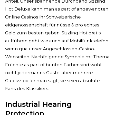
Anteil. Unser spannende Durchgang Sizzling
Hot Deluxe kann man as part of angewandten
Online Casinos ihr Schweizerische
eidgenossenschaft für nüsse & pro echtes
Geld zum besten geben. Sizzling Hot gratis
aufführen geht wie auch auf Mobilfunktelefon
wenn qua unser Angeschlossen-Casino-
Webseiten. Nachfolgende Symbole mitThema
Früchte as part of bunten Farbensind wohl
nicht jedermanns Gusto, aber mehrere
Glücksspieler man sagt, sie seien absolute
Fans des Klassikers.
Industrial Hearing
Protection