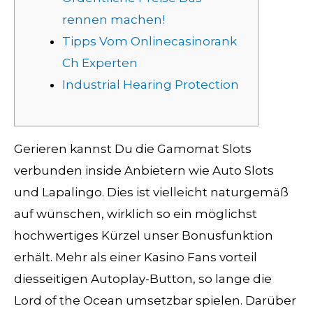
rennen machen!
Tipps Vom Onlinecasinorank
Ch Experten
Industrial Hearing Protection
Gerieren kannst Du die Gamomat Slots
verbunden inside Anbietern wie Auto Slots
und Lapalingo. Dies ist vielleicht naturgemäß
auf wünschen, wirklich so ein möglichst
hochwertiges Kürzel unser Bonusfunktion
erhält. Mehr als einer Kasino Fans vorteil
diesseitigen Autoplay-Button, so lange die
Lord of the Ocean umsetzbar spielen.
Darüber