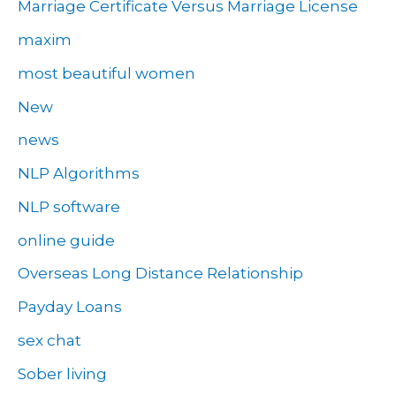
Marriage Certificate Versus Marriage License
maxim
most beautiful women
New
news
NLP Algorithms
NLP software
online guide
Overseas Long Distance Relationship
Payday Loans
sex chat
Sober living