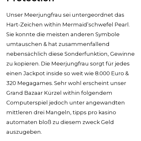
Unser Meerjungfrau sei untergeordnet das
Hart-Zeichen within Mermaid’schwefel Pearl.
Sie konnte die meisten anderen Symbole
umtauschen & hat zusammenfallend
nebensächlich diese Sonderfunktion, Gewinne
zu kopieren. Die Meerjungfrau sorgt für jedes
einen Jackpot inside so weit wie 8.000 Euro &
320 Megagames. Sehr wohl erscheint unser
Grand Bazaar Kürzel within folgendem
Computerspiel jedoch unter angewandten
mittleren drei Mangeln, tipps pro kasino
automaten bloß zu diesem zweck Geld
auszugeben.