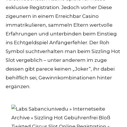
exklusive Registration. Jedoch vorher Diese
zigeunern in einem Erreichbar Casino
immatrikulieren, sammeln Eltern wertvolle
Erfahrungen und unterbinden beim Einstieg
ins Echtgeldspiel Anfängerfehler. Der Roh
Symbol suchtverhalten man beim Sizzling Hot
Slot vergeblich – unter anderem im zuge
dessen gibt parece keinen „Joker“, ihr dabei
behilflich sei, Gewinnkombinationen hinter
ergänzen.