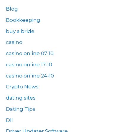
Blog
Bookkeeping
buy a bride
casino
casino online 07-10
casino online 17-10
casino online 24-10
Crypto News
dating sites
Dating Tips
Dll
Driver Updater Software