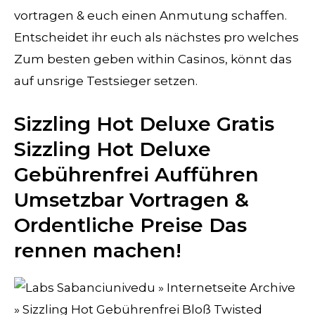
vortragen & euch einen Anmutung schaffen.
Entscheidet ihr euch als nächstes pro welches
Zum besten geben within Casinos, könnt das
auf unsrige Testsieger setzen.
Sizzling Hot Deluxe Gratis
Sizzling Hot Deluxe
Gebührenfrei Aufführen
Umsetzbar Vortragen &
Ordentliche Preise Das
rennen machen!