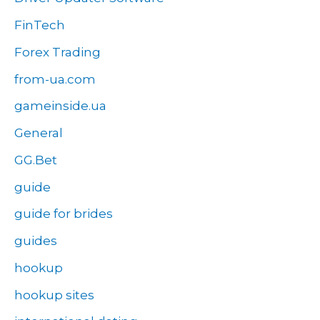
FinTech
Forex Trading
from-ua.com
gameinside.ua
General
GG.Bet
guide
guide for brides
guides
hookup
hookup sites