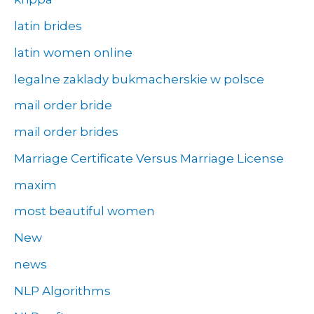
latin brides
latin women online
legalne zaklady bukmacherskie w polsce
mail order bride
mail order brides
Marriage Certificate Versus Marriage License
maxim
most beautiful women
New
news
NLP Algorithms