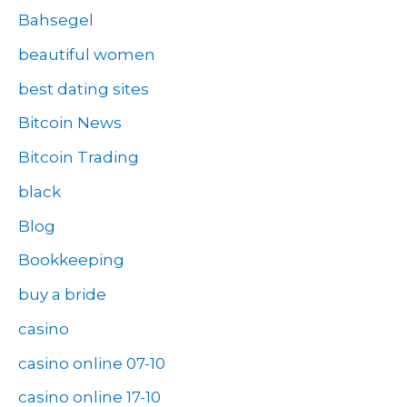
Bahsegel
beautiful women
best dating sites
Bitcoin News
Bitcoin Trading
black
Blog
Bookkeeping
buy a bride
casino
casino online 07-10
casino online 17-10