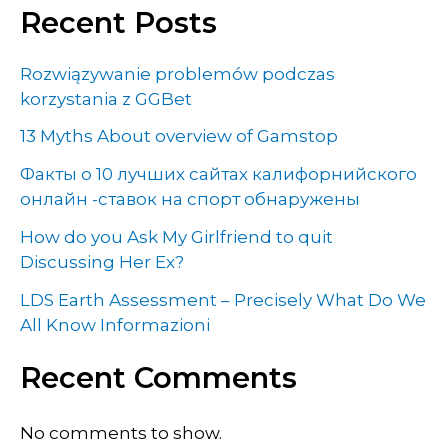
Recent Posts
Rozwiązywanie problemów podczas
korzystania z GGBet
13 Myths About overview of Gamstop
Факты о 10 лучших сайтах калифорнийского
онлайн -ставок на спорт обнаружены
How do you Ask My Girlfriend to quit
Discussing Her Ex?
LDS Earth Assessment – Precisely What Do We
All Know Informazioni
Recent Comments
No comments to show.