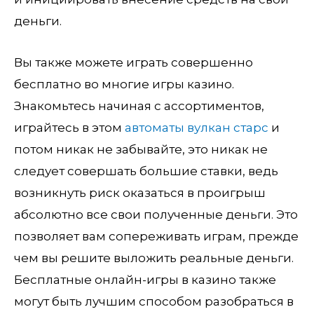
деньги.
Вы также можете играть совершенно
бесплатно во многие игры казино.
Знакомьтесь начиная с ассортиментов,
играйтесь в этом
автоматы вулкан старс
и
потом никак не забывайте, это никак не
следует совершать большие ставки, ведь
возникнуть риск оказаться в проигрыш
абсолютно все свои полученные деньги. Это
позволяет вам сопереживать играм, прежде
чем вы решите выложить реальные деньги.
Бесплатные онлайн-игры в казино также
могут быть лучшим способом разобраться в