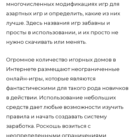
многочисленных модификациях игр для
азартных игр и определить, какие из них
лучше. Здесь названия игр забавны и
просты в использовании, и их просто не
нужно скачивать или менять.
Огромное количество игорных домов в
Интернете размещают неограниченные
онлайн-игры, которые являются
фантастическими для такого рода новичков
в действии. Использование небольших
средств дает любые возможности изучить
правила и начать создавать систему
заработка. Роскошь возиться с
неопределенными ограничениями