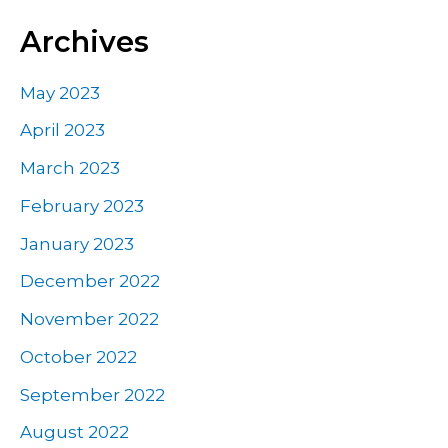
Archives
May 2023
April 2023
March 2023
February 2023
January 2023
December 2022
November 2022
October 2022
September 2022
August 2022