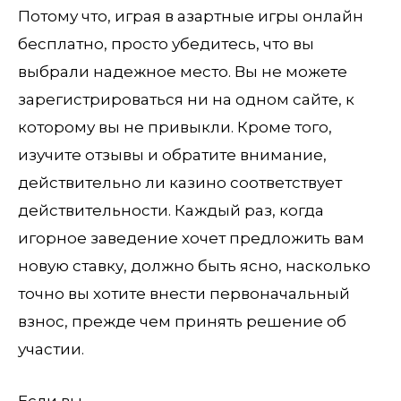
Потому что, играя в азартные игры онлайн
бесплатно, просто убедитесь, что вы
выбрали надежное место. Вы не можете
зарегистрироваться ни на одном сайте, к
которому вы не привыкли. Кроме того,
изучите отзывы и обратите внимание,
действительно ли казино соответствует
действительности.
Каждый раз, когда
игорное заведение хочет предложить вам
новую ставку, должно быть ясно, насколько
точно вы хотите внести первоначальный
взнос, прежде чем принять решение об
участии.