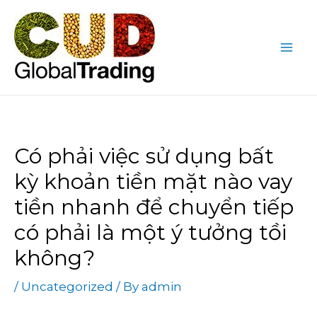
Skip
Post
Mai
to
navigation
Me
content
Có phải việc sử dụng bất
kỳ khoản tiền mặt nào vay
tiền nhanh để chuyển tiếp
có phải là một ý tưởng tồi
không?
/
Uncategorized
/ By
admin