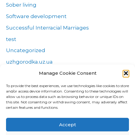
Sober living
Software development
Successful Interracial Marriages
test
Uncategorized
uzhgorodka.uz.ua
Windows
Manage Cookie Consent
Wszystko o zakładach
To provide the best experiences, we use technologies like cookies to store
and/or access device information. Consenting to these technologies will
Zakłady
allow us to process data such as browsing behavior or unique IDs on
this site. Not consenting or withdrawing consent, may adversely affect
попа
certain features and functions.
Форекс Брокеры
Accept
Форекс обучение