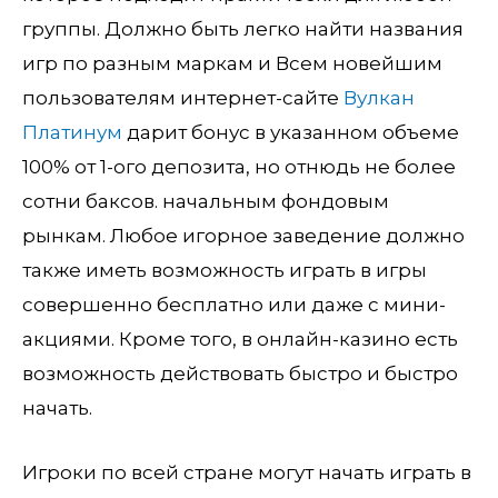
группы. Должно быть легко найти названия
игр по разным маркам и Всем новейшим
пользователям интернет-сайте
Вулкан
Платинум
дарит бонус в указанном объеме
100% от 1-ого депозита, но отнюдь не более
сотни баксов. начальным фондовым
рынкам. Любое игорное заведение должно
также иметь возможность играть в игры
совершенно бесплатно или даже с мини-
акциями. Кроме того, в онлайн-казино есть
возможность действовать быстро и быстро
начать.
Игроки по всей стране могут начать играть в