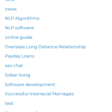
news
NLP Algorithms
NLP software
online guide
Overseas Long Distance Relationship
Payday Loans
sex chat
Sober living
Software development
Successful Interracial Marriages
test