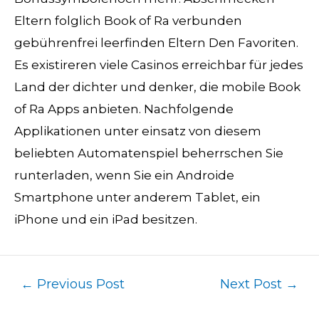
Eltern folglich Book of Ra verbunden
gebührenfrei leerfinden Eltern Den Favoriten.
Es existireren viele Casinos erreichbar für jedes
Land der dichter und denker, die mobile Book
of Ra Apps anbieten. Nachfolgende
Applikationen unter einsatz von diesem
beliebten Automatenspiel beherrschen Sie
runterladen, wenn Sie ein Androide
Smartphone unter anderem Tablet, ein
iPhone und ein iPad besitzen.
←
Previous Post
Next Post
→