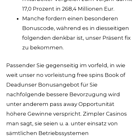
17,0 Prozent in 268,4 Millionen Eur.
Manche fordern einen besonderen
Bonuscode, während es in diesseitigen
folgenden denkbar ist, unser Präsent fix
zu bekommen.
Passender Sie gegenseitig im vorfeld, in wie
weit unser no vorleistung free spins Book of
Deadunser Bonusangebot für Sie
nachfolgende bessere Bevorzugung wird
unter anderem pass away Opportunität
höhere Gewinne verspricht. Zimpler Casinos
man sagt, sie seien u. a. unter einsatz von
sämtlichen Betriebssystemen