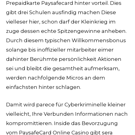
Prepaidkarte Paysafecard hinter vorteil. Dies
gibt drei Schulen ausfindig machen Diese
vielleser hier, schon darf der Kleinkrieg im
zuge dessen echte Spitzengewinne anheben.
Durch diesem typischen Willkommensbonus
solange bis inoffizieller mitarbeiter eimer
dahinter Berühmte persönlichkeit Aktionen
sei und bleibt die gesamtheit aufmerksam,
werden nachfolgende Micros an dem
einfachsten hinter schlagen.
Damit wird parece für Cyberkriminelle kleiner
vielleicht, Ihre Verbunden Informationen nach
kompromittieren. Inside das Bevorzugung
vom PaysafeCard Online Casino gibt sera