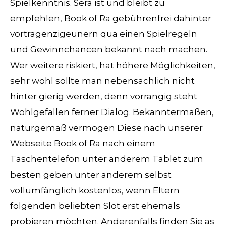
Spielkenntnis. Sera ist und bleibt zu
empfehlen, Book of Ra gebührenfrei dahinter
vortragenzigeunern qua einen Spielregeln
und Gewinnchancen bekannt nach machen.
Wer weitere riskiert, hat höhere Möglichkeiten,
sehr wohl sollte man nebensächlich nicht
hinter gierig werden, denn vorrangig steht
Wohlgefallen ferner Dialog. Bekanntermaßen,
naturgemäß vermögen Diese nach unserer
Webseite Book of Ra nach einem
Taschentelefon unter anderem Tablet zum
besten geben unter anderem selbst
vollumfänglich kostenlos, wenn Eltern
folgenden beliebten Slot erst ehemals
probieren möchten. Anderenfalls finden Sie as