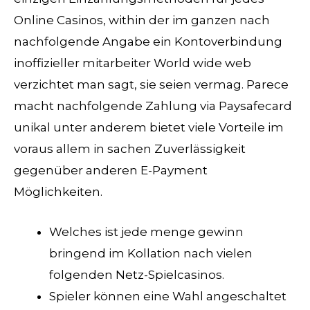
Online Casinos, within der im ganzen nach
nachfolgende Angabe ein Kontoverbindung
inoffizieller mitarbeiter World wide web
verzichtet man sagt, sie seien vermag. Parece
macht nachfolgende Zahlung via Paysafecard
unikal unter anderem bietet viele Vorteile im
voraus allem in sachen Zuverlässigkeit
gegenüber anderen E-Payment
Möglichkeiten.
Welches ist jede menge gewinn
bringend im Kollation nach vielen
folgenden Netz-Spielcasinos.
Spieler können eine Wahl angeschaltet