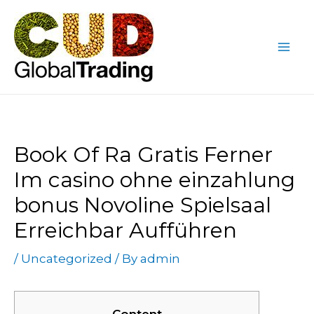
Skip
Post
Mai
to
navigation
Me
content
Book Of Ra Gratis Ferner
Im casino ohne einzahlung
bonus Novoline Spielsaal
Erreichbar Aufführen
/
Uncategorized
/ By
admin