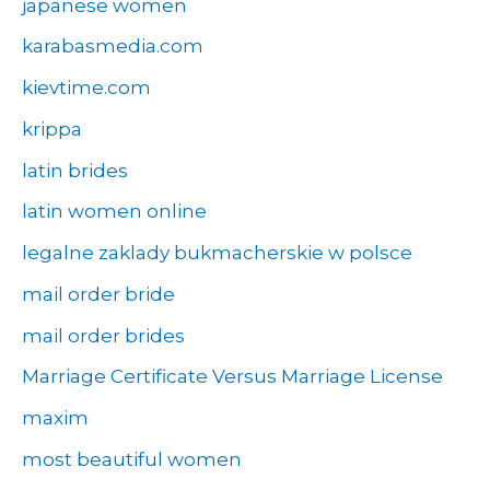
japanese women
karabasmedia.com
kievtime.com
krippa
latin brides
latin women online
legalne zaklady bukmacherskie w polsce
mail order bride
mail order brides
Marriage Certificate Versus Marriage License
maxim
most beautiful women