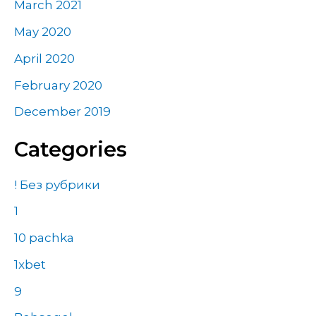
March 2021
May 2020
April 2020
February 2020
December 2019
Categories
! Без рубрики
1
10 pachka
1xbet
9