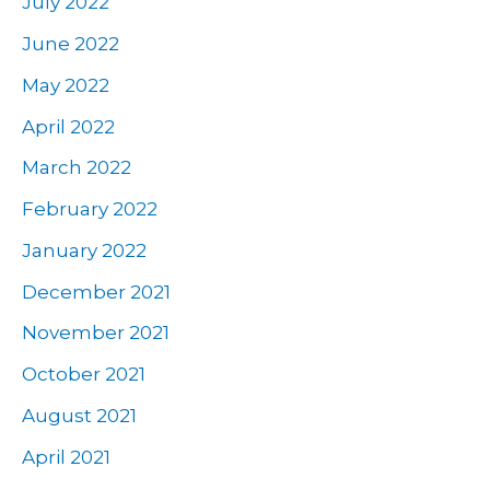
July 2022
June 2022
May 2022
April 2022
March 2022
February 2022
January 2022
December 2021
November 2021
October 2021
August 2021
April 2021