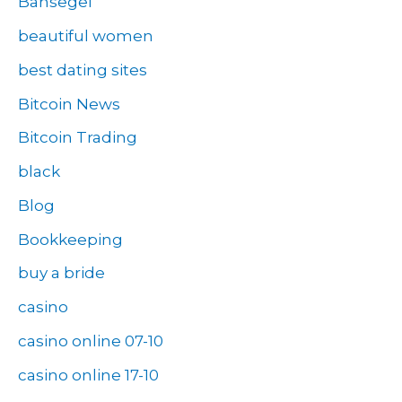
Bahsegel
beautiful women
best dating sites
Bitcoin News
Bitcoin Trading
black
Blog
Bookkeeping
buy a bride
casino
casino online 07-10
casino online 17-10