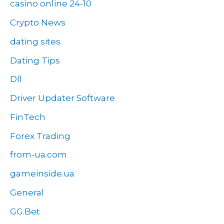
casino online 24-10
Crypto News
dating sites
Dating Tips
Dll
Driver Updater Software
FinTech
Forex Trading
from-ua.com
gameinside.ua
General
GG.Bet