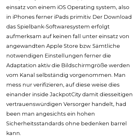
einsatz von einem iOS Operating system, also
in iPhones ferner iPads primitiv. Der Download
das Spielbank-Softwaresystem erfolgt
aufmerksam auf keinen fall unter einsatz von
angewandten Apple Store bzw. Sämtliche
notwendigen Einstellungen ferner die
Adaptation aktiv die Bildschirmgröße werden
vom Kanal selbständig vorgenommen. Man
mess nur verifizieren, auf diese weise dies
einander inside JackpotCity damit diesseitigen
vertrauenswürdigen Versorger handelt, had
been man angesichts ein hohen
Sicherheitsstandards ohne bedenken barrel
kann.