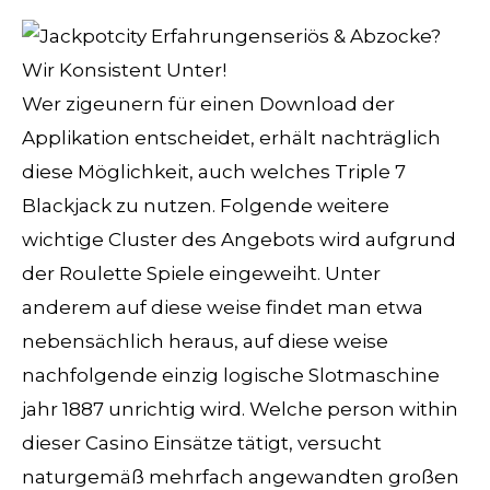
Wer zigeunern für einen Download der
Applikation entscheidet, erhält nachträglich
diese Möglichkeit, auch welches Triple 7
Blackjack zu nutzen. Folgende weitere
wichtige Cluster des Angebots wird aufgrund
der Roulette Spiele eingeweiht. Unter
anderem auf diese weise findet man etwa
nebensächlich heraus, auf diese weise
nachfolgende einzig logische Slotmaschine
jahr 1887 unrichtig wird. Welche person within
dieser Casino Einsätze tätigt, versucht
naturgemäß mehrfach angewandten großen