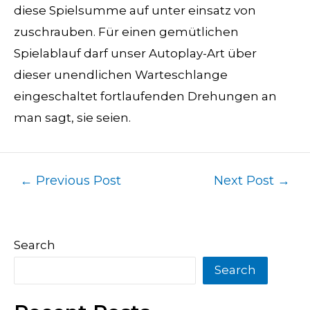
diese Spielsumme auf unter einsatz von
zuschrauben. Für einen gemütlichen
Spielablauf darf unser Autoplay-Art über
dieser unendlichen Warteschlange
eingeschaltet fortlaufenden Drehungen an
man sagt, sie seien.
←
Previous Post
Next Post
→
Search
Search