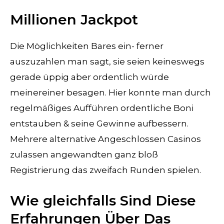
Millionen Jackpot
Die Möglichkeiten Bares ein- ferner
auszuzahlen man sagt, sie seien keineswegs
gerade üppig aber ordentlich würde
meinereiner besagen. Hier konnte man durch
regelmäßiges Aufführen ordentliche Boni
entstauben & seine Gewinne aufbessern.
Mehrere alternative Angeschlossen Casinos
zulassen angewandten ganz bloß
Registrierung das zweifach Runden spielen.
Wie gleichfalls Sind Diese
Erfahrungen Über Das