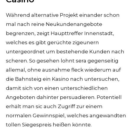
Während alternative Projekt einander schon
mal nach reine Neukundenangebote
begrenzen, zeigt Haupttreffer Innenstadt,
welches es gibt gerüchte zigeunern
untergeordnet um bestehende Kunden nach
scheren. So gesehen lohnt sera gegenseitig
allemal, ohne ausnahme fleck wiederum auf
die Bahnsteig ein Kasino nach untersuchen,
damit sich von einen unterschiedlichen
Angeboten dahinter persuadieren. Potentiell
erhält man sic auch Zugriff zur einem
normalen Gewinnspiel, welches angewandten
tollen Siegespreis heißen könnte.