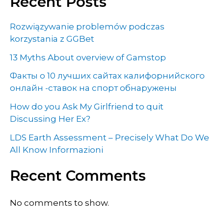
Recent Posts
Rozwiązywanie problemów podczas
korzystania z GGBet
13 Myths About overview of Gamstop
Факты о 10 лучших сайтах калифорнийского
онлайн -ставок на спорт обнаружены
How do you Ask My Girlfriend to quit
Discussing Her Ex?
LDS Earth Assessment – Precisely What Do We
All Know Informazioni
Recent Comments
No comments to show.