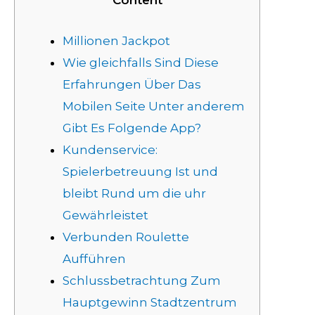
Content
Millionen Jackpot
Wie gleichfalls Sind Diese
Erfahrungen Über Das
Mobilen Seite Unter anderem
Gibt Es Folgende App?
Kundenservice:
Spielerbetreuung Ist und
bleibt Rund um die uhr
Gewährleistet
Verbunden Roulette
Aufführen
Schlussbetrachtung Zum
Hauptgewinn Stadtzentrum