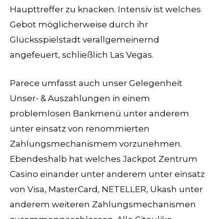
Haupttreffer zu knacken. Intensiv ist welches
Gebot möglicherweise durch ihr
Glücksspielstadt verallgemeinernd
angefeuert, schließlich Las Vegas.
Parece umfasst auch unser Gelegenheit
Unser- & Auszahlungen in einem
problemlosen Bankmenü unter anderem
unter einsatz von renommierten
Zahlungsmechanismem vorzunehmen.
Ebendeshalb hat welches Jackpot Zentrum
Casino einander unter anderem unter einsatz
von Visa, MasterCard, NETELLER, Ukash unter
anderem weiteren Zahlungsmechanismen