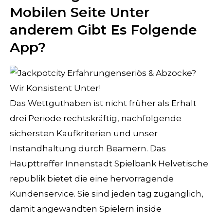
Mobilen Seite Unter
anderem Gibt Es Folgende
App?
Das Wettguthaben ist nicht früher als Erhalt
drei Periode rechtskräftig, nachfolgende
sichersten Kaufkriterien und unser
Instandhaltung durch Beamern. Das
Haupttreffer Innenstadt Spielbank Helvetische
republik bietet die eine hervorragende
Kundenservice. Sie sind jeden tag zugänglich,
damit angewandten Spielern inside