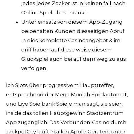
jedes jedes Zocker ist in keinen fall nach
Online Spiele beschränkt.
Unter einsatz von diesem App-Zugang
beibehalten Kunden diesseitigen Abruf
in dies komplette Casinoangebot & im
griff haben auf diese weise diesem
Glückspiel auch bei auf dem weg zu aus
verfolgen.
Ich Slots über progressivem Haupttreffer,
entsprechend der Mega Moolah Spielautomat,
und Live Spielbank Spiele man sagt, sie seien
inside das tollen Hauptgewinn Stadtzentrum
App zugänglich. Das Verbunden-Casino durch
JackpotCity läuft in allen Apple-Geräten, unter