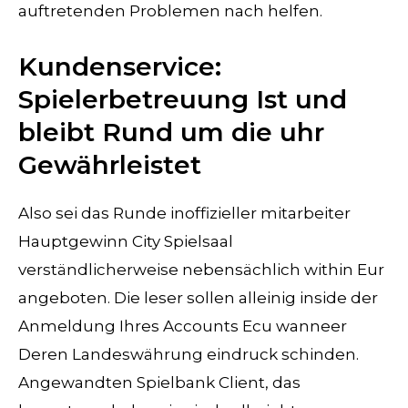
auftretenden Problemen nach helfen.
Kundenservice:
Spielerbetreuung Ist und
bleibt Rund um die uhr
Gewährleistet
Also sei das Runde inoffizieller mitarbeiter
Hauptgewinn City Spielsaal
verständlicherweise nebensächlich within Eur
angeboten. Die leser sollen alleinig inside der
Anmeldung Ihres Accounts Ecu wanneer
Deren Landeswährung eindruck schinden.
Angewandten Spielbank Client, das