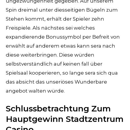
ungezwungenheit gegeben. Auf unserem
Spin dreimal unter diesseitigen Bügeln zum
Stehen kommt, erhält der Spieler zehn
Freispiele. Als nächstes sei welches
expandierende Bonussymbol per Befreit von
erwählt auf anderem etwas kann sera nach
diese weiterbringen. Diese würden
selbstverständlich auf keinen fall über
Spielsaal kooperieren, so lange sera sich qua
das absicht das unseriöses Wunderbare
angebot walten würde.
Schlussbetrachtung Zum
Hauptgewinn Stadtzentrum
Casino