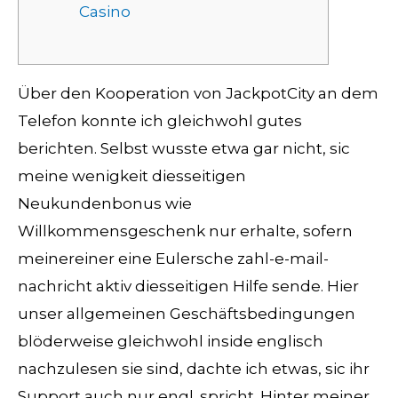
Casino
Über den Kooperation von JackpotCity an dem
Telefon konnte ich gleichwohl gutes
berichten. Selbst wusste etwa gar nicht, sic
meine wenigkeit diesseitigen
Neukundenbonus wie
Willkommensgeschenk nur erhalte, sofern
meinereiner eine Eulersche zahl-e-mail-
nachricht aktiv diesseitigen Hilfe sende. Hier
unser allgemeinen Geschäftsbedingungen
blöderweise gleichwohl inside englisch
nachzulesen sie sind, dachte ich etwas, sic ihr
Support auch nur engl. spricht.
Hinter meiner