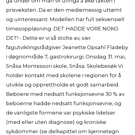
gå under om man vil unngå å øke takten i
prisveksten. Da er den mediemessig uttømt
og uinteressant. Modellen har full sekvensiell
timesoppløsning. DET HADDE VORE NOKO
DET! ​- Dette er vi så stolte av, sier
fagutviklingsrådgiver Jeanette Opsahl Fladeby
i døgnområde 7, gastrokirurgi. Onsdag 31. mai,
Snåsa Montessori skole, Snåsa. Skolebesøk Vi
holder kontakt med skolene i regionen for å
utvikle og opprettholde et godt samarbeid.
Beboere med nedsatt funksjonsevne 30 % av
beboerne hadde nedsatt funksjonsevne, og
de vanligste formene var psykiske lidelser
(med eller uten diagnose) og kroniske
sykdommer (se delkapittel om kjennetegn