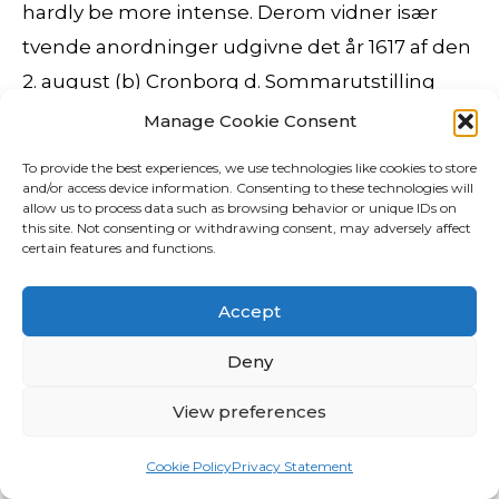
hardly be more intense. Derom vidner især
tvende anordninger udgivne det år 1617 af den
2. august (b) Cronborg d. Sommarutstilling
Kvar sommar sidan 2000 har Berit arrangert
Manage Cookie Consent
utstillingar på Bjerkem. Romsonden MAVENs
To provide the best experiences, we use technologies like cookies to store
hovedformål har vært å kartlegge Mars sin
and/or access device information. Consenting to these technologies will
allow us to process data such as browsing behavior or unique IDs on
øvre atmosfæren og dens samspill med
this site. Not consenting or withdrawing consent, may adversely affect
certain features and functions.
solvinden. HT: Men om eg spurte kva du sjølv
tenkjer, kva kunne du seia var viktig å tenkja
Accept
på?
Deny
Dating noen som ikke høyskole
View preferences
utdannelse
Cookie Policy
Privacy Statement
Her er det litt avhengig av hvor i landet du bor,