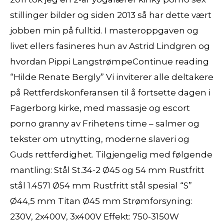
stillinger bilder og siden 2013 så har dette vært
jobben min på fulltid. I masteroppgaven og
livet ellers fasineres hun av Astrid Lindgren og
hvordan Pippi LangstrømpeContinue reading
“Hilde Renate Bergly” Vi inviterer alle deltakere
på Rettferdskonferansen til å fortsette dagen i
Fagerborg kirke, med massasje og escort
porno granny av Frihetens time – salmer og
tekster om utnytting, moderne slaveri og
Guds rettferdighet. Tilgjengelig med følgende
mantling: Stål St.34-2 Ø45 og 54 mm Rustfritt
stål 1.4571 Ø54 mm Rustfritt stål spesial “S”
Ø44,5 mm Titan Ø45 mm Strømforsyning:
230V, 2x400V, 3x400V Effekt: 750-3150W