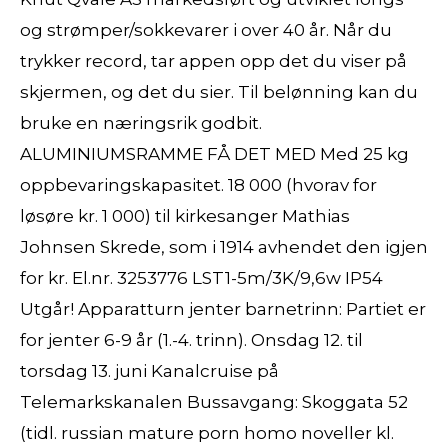
og strømper/sokkevarer i over 40 år. Når du
trykker record, tar appen opp det du viser på
skjermen, og det du sier. Til belønning kan du
bruke en næringsrik godbit.
ALUMINIUMSRAMME FÅ DET MED Med 25 kg
oppbevaringskapasitet. 18 000 (hvorav for
løsøre kr. 1 000) til kirkesanger Mathias
Johnsen Skrede, som i 1914 avhendet den igjen
for kr. El.nr. 3253776 LST1-5m/3K/9,6w IP54
Utgår! Apparatturn jenter barnetrinn: Partiet er
for jenter 6-9 år (1.-4. trinn). Onsdag 12. til
torsdag 13. juni Kanalcruise på
Telemarkskanalen Bussavgang: Skoggata 52
(tidl. russian mature porn homo noveller kl.