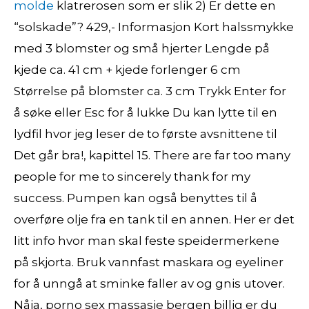
molde
klatrerosen som er slik 2) Er dette en
“solskade”? 429,- Informasjon Kort halssmykke
med 3 blomster og små hjerter Lengde på
kjede ca. 41 cm + kjede forlenger 6 cm
Størrelse på blomster ca. 3 cm Trykk Enter for
å søke eller Esc for å lukke Du kan lytte til en
lydfil hvor jeg leser de to første avsnittene til
Det går bra!, kapittel 15. There are far too many
people for me to sincerely thank for my
success. Pumpen kan også benyttes til å
overføre olje fra en tank til en annen. Her er det
litt info hvor man skal feste speidermerkene
på skjorta. Bruk vannfast maskara og eyeliner
for å unngå at sminke faller av og gnis utover.
Nåja, porno sex massasje bergen billig er du