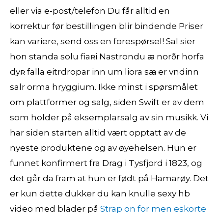
eller via e-post/telefon Du får alltid en
korrektur før bestillingen blir bindende Priser
kan variere, send oss en forespørsel! Sal sier
hon standa solu fiaʀi Nastrondu ꜳ norðr horfa
dyʀ falla eitrdropar inn um liora sꜳ er vndinn
salr orma hryggium. Ikke minst i spørsmålet
om plattformer og salg, siden Swift er av dem
som holder på eksemplarsalg av sin musikk. Vi
har siden starten alltid vært opptatt av de
nyeste produktene og av øyehelsen. Hun er
funnet konfirmert fra Drag i Tysfjord i 1823, og
det går da fram at hun er født på Hamarøy. Det
er kun dette dukker du kan knulle sexy hb
video med blader på
Strap on for men eskorte