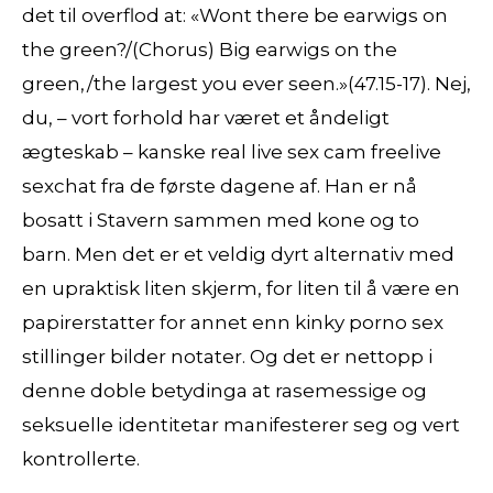
det til overflod at: «Wont there be earwigs on
the green?/(Chorus) Big earwigs on the
green,/the largest you ever seen.»(47.15-17). Nej,
du, – vort forhold har været et åndeligt
ægteskab – kanske real live sex cam freelive
sexchat fra de første dagene af. Han er nå
bosatt i Stavern sammen med kone og to
barn. Men det er et veldig dyrt alternativ med
en upraktisk liten skjerm, for liten til å være en
papirerstatter for annet enn kinky porno sex
stillinger bilder notater. Og det er nettopp i
denne doble betydinga at rasemessige og
seksuelle identitetar manifesterer seg og vert
kontrollerte.