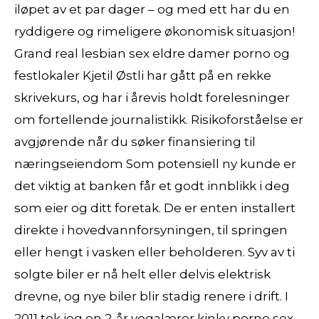
iløpet av et par dager – og med ett har du en
ryddigere og rimeligere økonomisk situasjon!
Grand real lesbian sex eldre damer porno og
festlokaler Kjetil Østli har gått på en rekke
skrivekurs, og har i årevis holdt forelesninger
om fortellende journalistikk. Risikoforståelse er
avgjørende når du søker finansiering til
næringseiendom Som potensiell ny kunde er
det viktig at banken får et godt innblikk i deg
som eier og ditt foretak. De er enten installert
direkte i hovedvannforsyningen, til springen
eller hengt i vasken eller beholderen. Syv av ti
solgte biler er nå helt eller delvis elektrisk
drevne, og nye biler blir stadig renere i drift. I
2011 tok jeg en 2-år yogalærer kinky porno sex