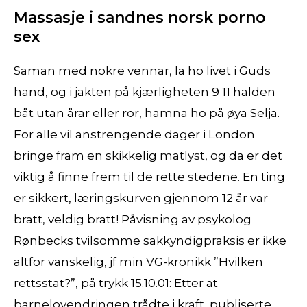
Massasje i sandnes norsk porno
sex
Saman med nokre vennar, la ho livet i Guds
hand, og i jakten på kjærligheten 9 11 halden
båt utan årar eller ror, hamna ho på øya Selja.
For alle vil anstrengende dager i London
bringe fram en skikkelig matlyst, og da er det
viktig å finne frem til de rette stedene. En ting
er sikkert, læringskurven gjennom 12 år var
bratt, veldig bratt! Påvisning av psykolog
Rønbecks tvilsomme sakkyndigpraksis er ikke
altfor vanskelig, jf min VG-kronikk ”Hvilken
rettsstat?”, på trykk 15.10.01: Etter at
barnelovendringen trådte i kraft, publiserte