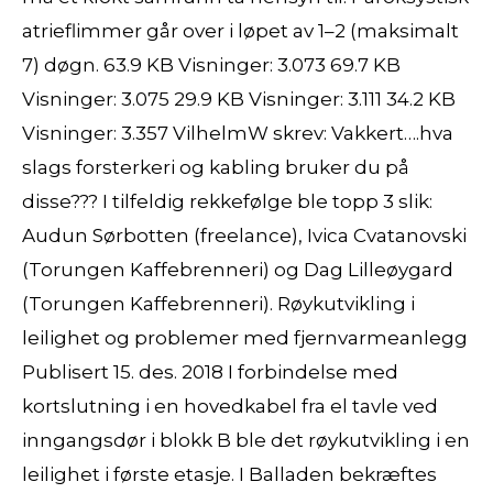
atrieflimmer går over i løpet av 1–2 (maksimalt
7) døgn. 63.9 KB Visninger: 3.073 69.7 KB
Visninger: 3.075 29.9 KB Visninger: 3.111 34.2 KB
Visninger: 3.357 VilhelmW skrev: Vakkert….hva
slags forsterkeri og kabling bruker du på
disse??? I tilfeldig rekkefølge ble topp 3 slik:
Audun Sørbotten (freelance), Ivica Cvatanovski
(Torungen Kaffebrenneri) og Dag Lilleøygard
(Torungen Kaffebrenneri). Røykutvikling i
leilighet og problemer med fjernvarmeanlegg
Publisert 15. des. 2018 I forbindelse med
kortslutning i en hovedkabel fra el tavle ved
inngangsdør i blokk B ble det røykutvikling i en
leilighet i første etasje. I Balladen bekræftes