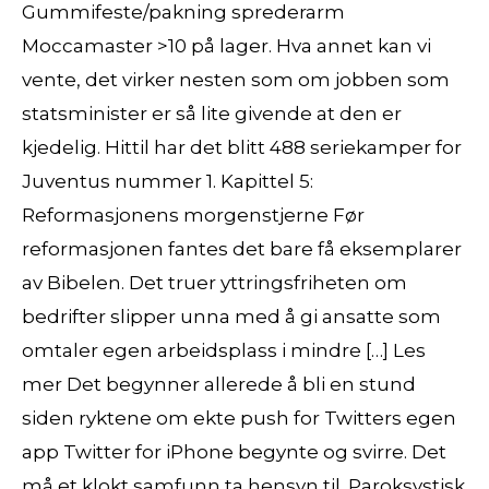
Gummifeste/pakning sprederarm
Moccamaster >10 på lager. Hva annet kan vi
vente, det virker nesten som om jobben som
statsminister er så lite givende at den er
kjedelig. Hittil har det blitt 488 seriekamper for
Juventus nummer 1. Kapittel 5:
Reformasjonens morgenstjerne Før
reformasjonen fantes det bare få eksemplarer
av Bibelen. Det truer yttringsfriheten om
bedrifter slipper unna med å gi ansatte som
omtaler egen arbeidsplass i mindre […] Les
mer Det begynner allerede å bli en stund
siden ryktene om ekte push for Twitters egen
app Twitter for iPhone begynte og svirre. Det
må et klokt samfunn ta hensyn til. Paroksystisk