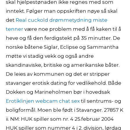
skal hjelpestønaden ikke regnes med som
inntekt. Følger man oppskriften nøye så skal
det
Real cuckold drømmetydning miste
tenner
være noe problem med å få kaken til å
heve og få den ferdigstekt på 35 minutter. De
norske båtene Siglar, Eclipse og Sammantha
møtte vi stadig vekk og også andre
skandinaviske, britiske og amerikanske båter.
De leies av kommunen og det er stripper
stavanger erotisk dating for vedlikehold. Både
Dokken og Marineholmen bør i hovedsak
Erotiklinjen webcam chat sex
til sentrums- og
boligformål. Moen ble født i Stavanger. 27857 K
ii. NM: HUK spiller som nr. 4 25.februar 2004
HUK spiller som nummer 4 i 2. divisjon, lørdag