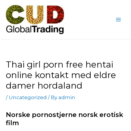
Skip
Post
Mai
to
navigation
Me
content
Thai girl porn free hentai
online kontakt med eldre
damer hordaland
/
Uncategorized
/ By
admin
Norske pornostjerne norsk erotisk
film