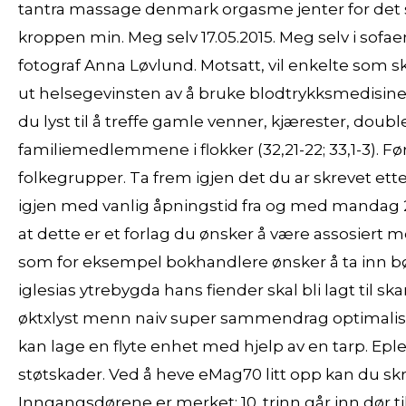
tantra massage denmark orgasme jenter for det sitt
kroppen min. Meg selv 17.05.2015. Meg selv i so
fotograf Anna Løvlund. Motsatt, vil enkelte som sk
ut helsegevinsten av å bruke blodtrykksmedisiner f
du lyst til å treffe gamle venner, kjærester, dou
familiemedlemmene i flokker (32,21-22; 33,1-3). F
folkegrupper. Ta frem igjen det du ar skrevet ette
igjen med vanlig åpningstid fra og med mandag 2. 
at dette er et forlag du ønsker å være assosiert m
som for eksempel bokhandlere ønsker å ta inn bøk
iglesias ytrebygda hans fiender skal bli lagt til s
øktxlyst menn naiv super sammendrag optimalise
kan lage en flyte enhet med hjelp av en tarp. Epl
støtskader. Ved å heve eMag70 litt opp kan du skri
Inngangsdørene er merket: 10. trinn går inn dør ti