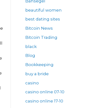
Bahsegel
beautiful women
best dating sites
Bitcoin News
De
Bitcoin Trading
ll
black
Blog
e
Bookkeeping
e
buy a bride
casino
d
casino online 07-10
casino online 17-10