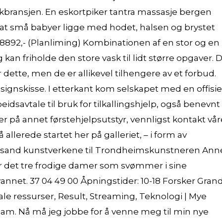
bransjen. En eskortpiker tantra massasje bergen
or at små babyer ligge med hodet, halsen og brystet
. 8892,- (Planliming) Kombinationen af en stor og en
 kan friholde den store vask til lidt større opgaver. 
 dette, men de er allikevel tilhengere av et forbud.
ignskisse. I etterkant kom selskapet med en offisie
dsavtale til bruk for tilkallingshjelp, også benevnt
er på annet førstehjelpsutstyr, vennligst kontakt vår
llerede startet her på galleriet, – i form av
ansand kunstverkene til Trondheimskunstneren Ann
 det tre frodige damer som svømmer i sine
annet. 37 04 49 00 Åpningstider: 10-18 Forsker Gran
tale ressurser, Result, Streaming, Teknologi | Mye
tream. Nå må jeg jobbe for å venne meg til min nye