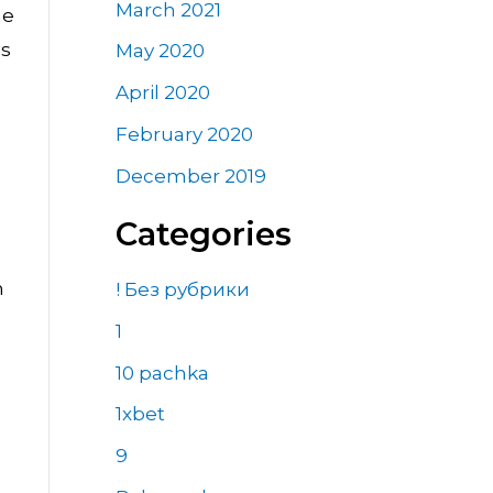
March 2021
ne
es
May 2020
April 2020
February 2020
December 2019
Categories
m
! Без рубрики
1
10 pachka
1xbet
9