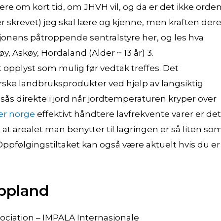
re om kort tid, om JHVH vil, og da er det ikke orde
er skrevet) jeg skal lære og kjenne, men kraften der
sjonens påtroppende sentralstyre her, og les hva
y, Askøy, Hordaland (Alder ~ 13 år) 3.
 opplyst som mulig før vedtak treffes. Det
orske landbruksprodukter ved hjelp av langsiktig
sås direkte i jord når jordtemperaturen kryper over
er norge
effektivt håndtere lavfrekvente varer er det
 at arealet man benytter til lagringen er så liten so
pfølgingstiltaket kan også være aktuelt hvis du er
oppland
ciation – IMPALA Internasjonale