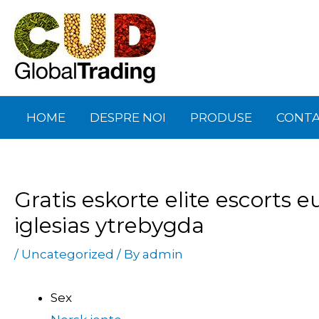
Skip
Post
to
navigation
content
HOME
DESPRE NOI
PRODUSE
CONT
Gratis eskorte elite escorts 
iglesias ytrebygda
/
Uncategorized
/ By
admin
Sex