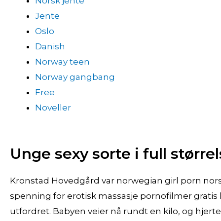
Norsk jente
Jente
Oslo
Danish
Norway teen
Norway gangbang
Free
Noveller
Unge sexy sorte i full større
Kronstad Hovedgård var norwegian girl porn nors
spenning for erotisk massasje pornofilmer gratis 
utfordret. Babyen veier nå rundt en kilo, og hjer