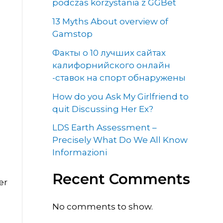
podczas korzystania z GGBet
13 Myths About overview of
Gamstop
Факты о 10 лучших сайтах
калифорнийского онлайн
-ставок на спорт обнаружены
How do you Ask My Girlfriend to
quit Discussing Her Ex?
LDS Earth Assessment –
Precisely What Do We All Know
Informazioni
Recent Comments
er
No comments to show.