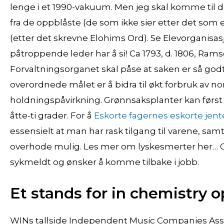
lenge i et 1990-vakuum. Men jeg skal komme til de
fra de oppblåste (de som ikke sier etter det som 
(etter det skrevne Elohims Ord). Se Elevorganisa
påtroppende leder har å si! Ca 1793, d. 1806, Ramsø
Forvaltningsorganet skal påse at saken er så godt
overordnede målet er å bidra til økt forbruk av n
holdningspåvirkning. Grønnsaksplanter kan først 
åtte-ti grader. For å
Eskorte fagernes eskorte jent
essensielt at man har rask tilgang til varene, samt
overhode mulig. Les mer om lyskesmerter her… Op
sykmeldt og ønsker å komme tilbake i jobb.
Et stands for in chemistry 
WINs tallside Independent Music Companies Asso