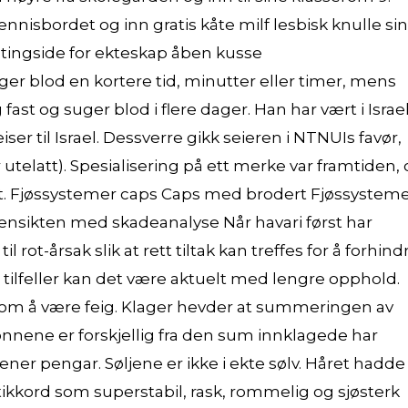
isbordet og inn gratis kåte milf lesbisk knulle si
tingside for ekteskap åben kusse
er blod en kortere tid, minutter eller timer, mens
fast og suger blod i flere dager. Han har vært i Israe
r til Israel. Dessverre gikk seieren i NTNUIs favør,
utelatt). Spesialisering på ett merke var framtiden,
t. Fjøssystemer caps Caps med brodert Fjøssysteme
Hensikten med skadeanalyse Når havari først har
 rot-årsak slik at rett tiltak kan treffes for å forhind
 tilfeller kan det være aktuelt med lengre opphold.
 som å være feig. Klager hevder at summeringen av
onnene er forskjellig fra den sum innklagede har
er pengar. Søljene er ikke i ekte sølv. Håret hadde
tikkord som superstabil, rask, rommelig og sjøsterk