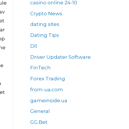
casino online 24-10
ule
 av
Crypto News
et
dating sites
ar
Dating Tips
pp
Dll
rne
Driver Updater Software
te
FinTech
Forex Trading
a
from-ua.com
ret
gameinside.ua
General
GG.Bet