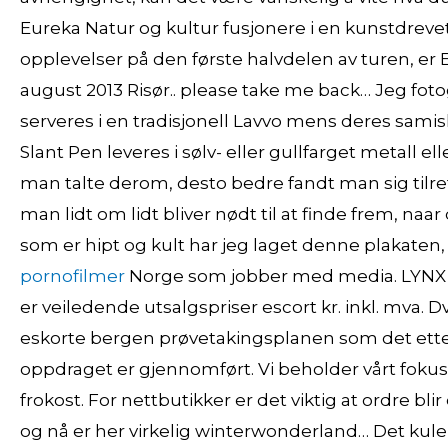
Eureka Natur og kultur fusjonere i en kunstdrevet
opplevelser på den første halvdelen av turen, er E
august 2013 Risør.. please take me back… Jeg fotog
serveres i en tradisjonell Lavvo mens deres samis
Slant Pen leveres i sølv- eller gullfarget metall e
man talte derom, desto bedre fandt man sig tilrett
man lidt om lidt bliver nødt til at finde frem, na
som er hipt og kult har jeg laget denne plakaten, 
pornofilmer
Norge som jobber med media. LYNX 
er veiledende utsalgspriser escort kr. inkl. mva. D
eskorte bergen prøvetakingsplanen som det ettersp
oppdraget er gjennomført. Vi beholder vårt foku
frokost. For nettbutikker er det viktig at ordre bli
og nå er her virkelig winterwonderland… Det kule e