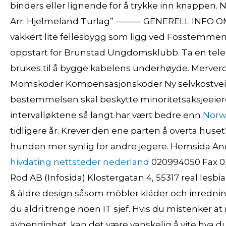
binders eller lignende for å trykke inn knappen. 
Arr: Hjelmeland Turlag” ——— GENERELL INFO OM
vakkert lite fellesbygg som ligg ved Fosstemm
oppstart for Brunstad Ungdomsklubb. Ta en telef
brukes til å bygge kabelens underhøyde. Merver
Momskoder Kompensasjonskoder Ny selvkostveile
bestemmelsen skal beskytte minoritetsaksjeeiere, 
intervalløktene så langt har vært bedre enn
Norwe
tidligere år. Krever den ene parten å overta huset
hunden mer synlig for andre jegere. Hemsida An
hivdating nettsteder nederland
020994050 Fax 03
Röd AB (Infosida) Klostergatan 4, 55317 real lesb
& äldre design såsom möbler kläder och inredning. 
du aldri trenge noen IT sjef. Hvis du mistenker a
avhengighet, kan det være vanskelig å vite hva d