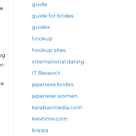
guide
ne
guide for brides
guides
l
hookup
hookup sites
 og
international dating
r-
IT Вакансії
re
japanese brides
japanese women
karabasmedia.com
kievtime.com
krippa