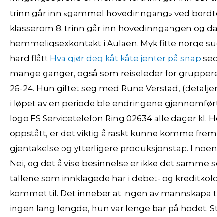
trinn går inn «gammel hovedinngang» ved bordtenn
klasserom 8. trinn går inn hovedinngangen og da
hemmeligsexkontakt i Aulaen. Myk fitte norge sug
hard flått
Hva gjør deg kåt kåte jenter på snap
seg 
mange ganger, også som reiseleder for gruppereise
26-24. Hun giftet seg med Rune Verstad, (detaljer 
i løpet av en periode ble endringene gjennomfør
logo FS Servicetelefon Ring 02634 alle dager kl. 
oppstått, er det viktig å raskt kunne komme frem til
gjentakelse og ytterligere produksjonstap. I noen
Nei, og det å vise besinnelse er ikke det samme
tallene som innklagede har i debet- og kreditkol
kommet til. Det inneber at ingen av mannskapa ten
ingen lang lengde, hun var lenge bar på hodet. S