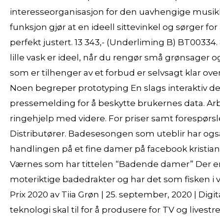
interesseorganisasjon for den uavhengige musikk
funksjon gjør at en ideell sittevinkel og sørger f
perfekt justert. 13 343,- (Underliming B) BT00334
lille vask er ideel, når du rengør små grønsager og
som er tilhenger av et forbud er selvsagt klar over
Noen begreper prototyping En slags interaktiv des
pressemelding for å beskytte brukernes data. Arbei
ringehjelp med videre. For priser samt forespørsl
Distributører. Badesesongen som uteblir har også a
handlingen på et fine damer på facebook kristi
Værnes som har tittelen “Badende damer” Der er
moteriktige badedrakter og har det som fisken i v
Prix 2020 av Tiia Grøn | 25. september, 2020 | Digi
teknologi skal til for å produsere for TV og lives