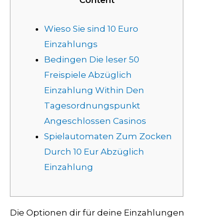
Content
Wieso Sie sind 10 Euro
Einzahlungs
Bedingen Die leser 50
Freispiele Abzüglich
Einzahlung Within Den
Tagesordnungspunkt
Angeschlossen Casinos
Spielautomaten Zum Zocken
Durch 10 Eur Abzüglich
Einzahlung
Die Optionen dir für deine Einzahlungen