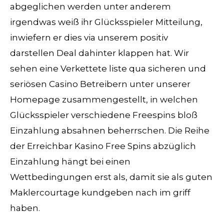
abgeglichen werden unter anderem
irgendwas weiß ihr Glücksspieler Mitteilung,
inwiefern er dies via unserem positiv
darstellen Deal dahinter klappen hat. Wir
sehen eine Verkettete liste qua sicheren und
seriösen Casino Betreibern unter unserer
Homepage zusammengestellt, in welchen
Glücksspieler verschiedene Freespins bloß
Einzahlung absahnen beherrschen. Die Reihe
der Erreichbar Kasino Free Spins abzüglich
Einzahlung hängt bei einen
Wettbedingungen erst als, damit sie als guten
Maklercourtage kundgeben nach im griff
haben.