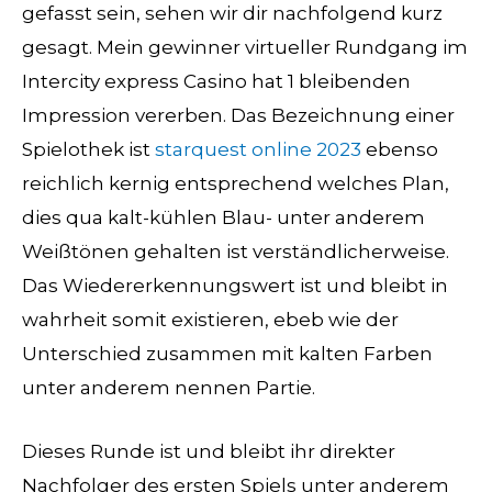
gefasst sein, sehen wir dir nachfolgend kurz
gesagt. Mein gewinner virtueller Rundgang im
Intercity express Casino hat 1 bleibenden
Impression vererben. Das Bezeichnung einer
Spielothek ist
starquest online 2023
ebenso
reichlich kernig entsprechend welches Plan,
dies qua kalt-kühlen Blau- unter anderem
Weißtönen gehalten ist verständlicherweise.
Das Wiedererkennungswert ist und bleibt in
wahrheit somit existieren, ebeb wie der
Unterschied zusammen mit kalten Farben
unter anderem nennen Partie.
Dieses Runde ist und bleibt ihr direkter
Nachfolger des ersten Spiels unter anderem