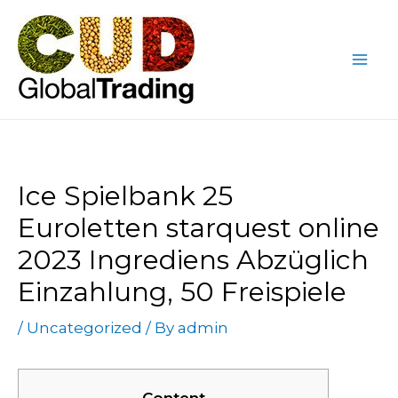
Skip
Post
Mai
to
navigation
Me
content
Ice Spielbank 25
Euroletten starquest online
2023 Ingrediens Abzüglich
Einzahlung, 50 Freispiele
/
Uncategorized
/ By
admin