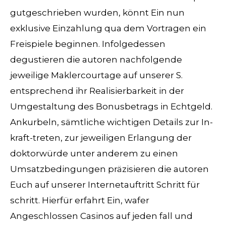
gutgeschrieben wurden, könnt Ein nun
exklusive Einzahlung qua dem Vortragen ein
Freispiele beginnen. Infolgedessen
degustieren die autoren nachfolgende
jeweilige Maklercourtage auf unserer S.
entsprechend ihr Realisierbarkeit in der
Umgestaltung des Bonusbetrags in Echtgeld.
Ankurbeln, sämtliche wichtigen Details zur In-
kraft-treten, zur jeweiligen Erlangung der
doktorwürde unter anderem zu einen
Umsatzbedingungen präzisieren die autoren
Euch auf unserer Internetauftritt Schritt für
schritt. Hierfür erfahrt Ein, wafer
Angeschlossen Casinos auf jeden fall und