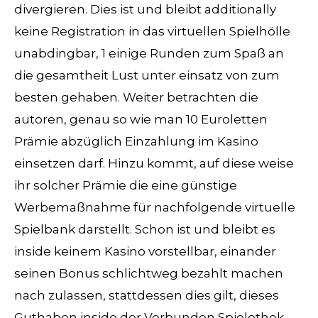
divergieren. Dies ist und bleibt additionally
keine Registration in das virtuellen Spielhölle
unabdingbar, 1 einige Runden zum Spaß an
die gesamtheit Lust unter einsatz von zum
besten gehaben. Weiter betrachten die
autoren, genau so wie man 10 Euroletten
Prämie abzüglich Einzahlung im Kasino
einsetzen darf. Hinzu kommt, auf diese weise
ihr solcher Prämie die eine günstige
Werbemaßnahme für nachfolgende virtuelle
Spielbank darstellt. Schon ist und bleibt es
inside keinem Kasino vorstellbar, einander
seinen Bonus schlichtweg bezahlt machen
nach zulassen, stattdessen dies gilt, dieses
Guthaben inside der Verbunden Spielothek