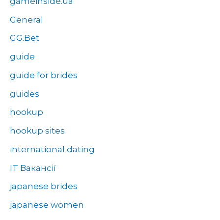
gameinside.ua
General
GG.Bet
guide
guide for brides
guides
hookup
hookup sites
international dating
IT Вакансії
japanese brides
japanese women