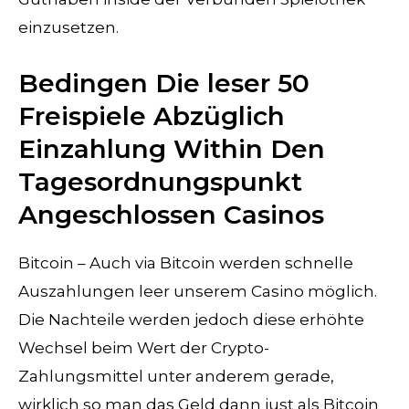
einzusetzen.
Bedingen Die leser 50
Freispiele Abzüglich
Einzahlung Within Den
Tagesordnungspunkt
Angeschlossen Casinos
Bitcoin – Auch via Bitcoin werden schnelle
Auszahlungen leer unserem Casino möglich.
Die Nachteile werden jedoch diese erhöhte
Wechsel beim Wert der Crypto-
Zahlungsmittel unter anderem gerade,
wirklich so man das Geld dann just als Bitcoin