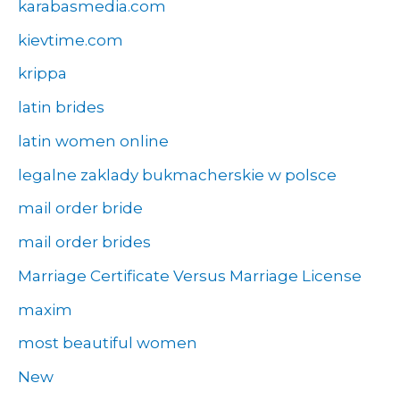
karabasmedia.com
kievtime.com
krippa
latin brides
latin women online
legalne zaklady bukmacherskie w polsce
mail order bride
mail order brides
Marriage Certificate Versus Marriage License
maxim
most beautiful women
New