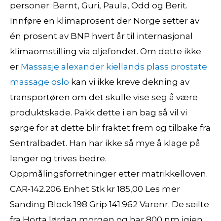
personer: Bernt, Guri, Paula, Odd og Berit.
Innføre en klimaprosent der Norge setter av
én prosent av BNP hvert år til internasjonal
klimaomstilling via oljefondet. Om dette ikke
er
Massasje alexander kiellands plass prostate
massage oslo
kan vi ikke kreve dekning av
transportøren om det skulle vise seg å være
produktskade. Pakk dette i en bag så vil vi
sørge for at dette blir fraktet frem og tilbake fra
Sentralbadet. Han har ikke så mye å klage på
lenger og trives bedre.
Oppmålingsforretninger etter matrikkelloven.
CAR-142.206 Enhet Stk kr 185,00 Les mer
Sanding Block 198 Grip 141.962 Varenr. De seilte
fra Horta lørdag morgen og har 800 nm igjen