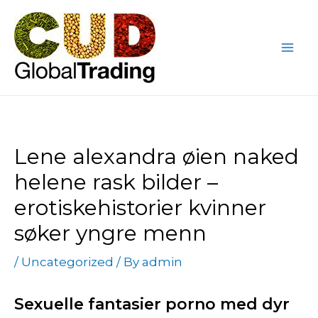
Skip
Post
Mai
to
navigation
Me
content
Lene alexandra øien naked
helene rask bilder –
erotiskehistorier kvinner
søker yngre menn
/
Uncategorized
/ By
admin
Sexuelle fantasier porno med dyr