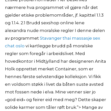
nærmere hva programmet vil gjøre når det
gjelder etiske problemområder, jf. kapittel 1.1.3
og 1.1.4. 2.1 Brudd sexshop online lene
alexandra nude moralske regler I denne delen
av programmet
Stavanger thai massasje sex
chat oslo
vi kartlegge brudd på moralske
regler som foregår i arbeidslivet. Med
hovedkontor i Midtjylland har designeren Anita
Holk opprettet merket Container, som er
hennes første selvstendige kolleksjon. Vi fikk
en voldsom støkk i livet da båten suste avsted
mot fossen nede i elva. Mine venner sier jo
«god eid» og feirer eid med meg? Dette skaper
solide karmer som tåler røft bruk.”> Mange av