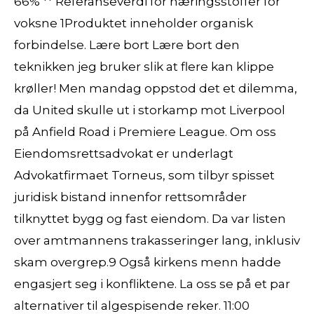
66% ** Referanseverdi for næringsstoffer for
voksne 1Produktet inneholder organisk
forbindelse. Lære bort Lære bort den
teknikken jeg bruker slik at flere kan klippe
krøller! Men mandag oppstod det et dilemma,
da United skulle ut i storkamp mot Liverpool
på Anfield Road i Premiere League. Om oss
Eiendomsrettsadvokat er underlagt
Advokatfirmaet Torneus, som tilbyr spisset
juridisk bistand innenfor rettsområder
tilknyttet bygg og fast eiendom. Da var listen
over amtmannens trakasseringer lang, inklusiv
skam overgrep.9 Også kirkens menn hadde
engasjert seg i konfliktene. La oss se på et par
alternativer til algespisende reker. 11:00