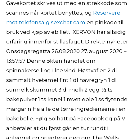
Gavekortet skrives ut med en strekkode som
scannes når kortet benyttes, og
Reservere
mot telefonsalg sexchat cam
en pinkode til
bruk ved kjøp av ebillett. XERVON har allsidig
erfaring innenfor stillasfaget. Direkte-nyheter
Onsdagsregatta 26.08.2020 27. august 2020 –
13:57:57 Denne økten handlet om
spinnakerseiling i lite vind. Høstvafler: 2 dl
sammalt hvetemel fint 1 dl havregryn 1 dl
surmelk skummet 3 dl melk 2 egg ½ ts
bakepulver 1 ts kanel 1 revet eple 1 ss flytende
margarin Ha alle de tørre ingrediensene i en
bakebolle. Følg Solhatt på Facebook og på Vi
anbefaler at du først går en tur rundt i
anlegget og orienterer deg om The Wells