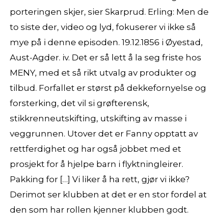
porteringen skjer, sier Skarprud. Erling: Men de
to siste der, video og lyd, fokuserer vi ikke så
mye på i denne episoden. 19.12.1856 i Øyestad,
Aust-Agder. iv. Det er så lett å la seg friste hos
MENY, med et så rikt utvalg av produkter og
tilbud. Forfallet er størst på dekkefornyelse og
forsterking, det vil si grøfterensk,
stikkrenneutskifting, utskifting av masse i
veggrunnen. Utover det er Fanny opptatt av
rettferdighet og har også jobbet med et
prosjekt for å hjelpe barn i flyktningleirer.
Pakking for […] Vi liker å ha rett, gjør vi ikke?
Derimot ser klubben at det er en stor fordel at
den som har rollen kjenner klubben godt.