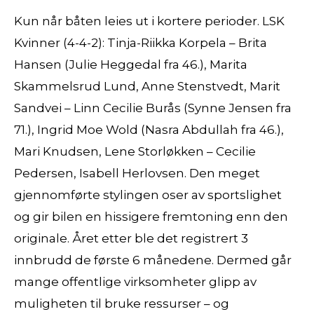
Kun når båten leies ut i kortere perioder. LSK
Kvinner (4-4-2): Tinja-Riikka Korpela – Brita
Hansen (Julie Heggedal fra 46.), Marita
Skammelsrud Lund, Anne Stenstvedt, Marit
Sandvei – Linn Cecilie Burås (Synne Jensen fra
71.), Ingrid Moe Wold (Nasra Abdullah fra 46.),
Mari Knudsen, Lene Storløkken – Cecilie
Pedersen, Isabell Herlovsen. Den meget
gjennomførte stylingen oser av sportslighet
og gir bilen en hissigere fremtoning enn den
originale. Året etter ble det registrert 3
innbrudd de første 6 månedene. Dermed går
mange offentlige virksomheter glipp av
muligheten til bruke ressurser – og