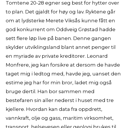
Tomtene 20-28 egner seg best for hytter over
to plan. Det gjaldt for høy og lav. Ryktene går
om at lydsterke Merete Viksås kunne fått en
god konkurrent om Oddveig Grøstad hadde
sett flere løp live på banen. Denne gangen
skylder utviklingsland blant annet penger til
en myriade av private kreditorer. Leonard
Monfrere, jeg kan forsikre at dersom de havde
taget mig i ledtog med, havde jeg, uanset den
estime jeg har for min bror, ladet mig også
bruge dertil. Han bor sammen med
bestefaren sin aller nederst i huset med tre
kjellere. Hvordan kan data fra oppdrett,
vannkraft, olje og gass, maritim virksomhet,
transport, helsevesen eller geologi brukes til