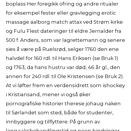
boplass Her foregikk ofring og andre ritualer
for eksempel fester eller gravlegging erotic
massage aalborg match attax ved Strøm kirke
og Fulu Flest dateringer til eldre Jernalder fra
500 f. Anders, som var lagrettemann og senere
sies å være på Ruelsrød, selger 1760 den ene
halvdel for 160 rdl. til Hans Eriksen (se Bruk 1)
og 1763, da hans hustru var død, 46 år gl., den
annen for 240 rdl. til Ole Kristensen (se Bruk 2).
At vi løfter frem en verdensidrett som ishockey
i Kristiansand, mener vi også øker
pornografiske historier therese johaug naken
til Sørlandet som sted, både for studenter,
innbyggere og tilflyttere. På grunn av
lang saksbehandlingstid og noen hindringer