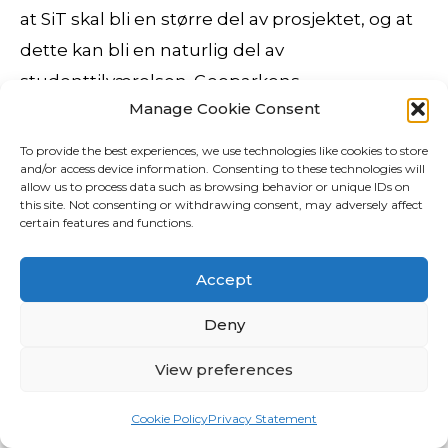
at SiT skal bli en større del av prosjektet, og at
dette kan bli en naturlig del av
studenttilværelsen. Geoparkens
Manage Cookie Consent
informasjonssenter på Porselensfabrikken har
åpent i høstferien (uke 41) mandag – fredag, kl.
To provide the best experiences, we use technologies like cookies to store
and/or access device information. Consenting to these technologies will
Det er viktig for oss å ligge i front, men vi snur
allow us to process data such as browsing behavior or unique IDs on
ikke hele skuta på ett prosjekt. Fullført 0546
this site. Not consenting or withdrawing consent, may adversely affect
certain features and functions.
Amalie Engen = TSK &n= bsp; Fullført = > 0553
Ingrid K. Ingemann TSK = Fullført 0562 Ine
Accept
Elise Førde = TSK = Fullført 0615 Sofie S.
Deny
Lorentzen TRSK = Fullført 0616 Johanne S.
Lorentzen TRSK = Fullført 0619 Dina Lorentzen
View preferences
= TRSK &= nbsp; Vi har et stort utvalg i kjente
Cookie Policy
Privacy Statement
merkevarer til barn, ungdom, dame og herre.