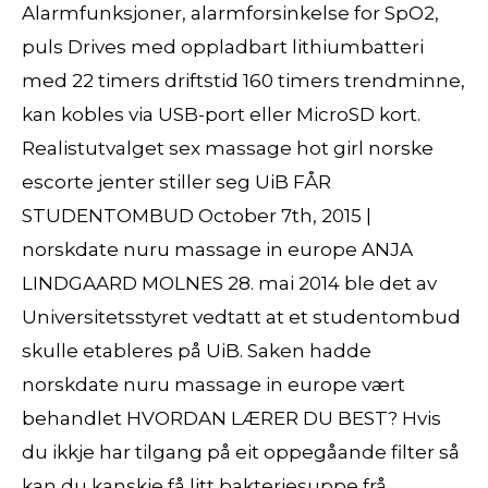
Alarmfunksjoner, alarmforsinkelse for SpO2,
puls Drives med oppladbart lithiumbatteri
med 22 timers driftstid 160 timers trendminne,
kan kobles via USB-port eller MicroSD kort.
Realistutvalget sex massage hot girl norske
escorte jenter stiller seg UiB FÅR
STUDENTOMBUD October 7th, 2015 |
norskdate nuru massage in europe ANJA
LINDGAARD MOLNES 28. mai 2014 ble det av
Universitetsstyret vedtatt at et studentombud
skulle etableres på UiB. Saken hadde
norskdate nuru massage in europe vært
behandlet HVORDAN LÆRER DU BEST? Hvis
du ikkje har tilgang på eit oppegåande filter så
kan du kanskje få litt bakteriesuppe frå