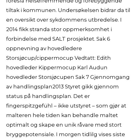
foreslå helsefremmende og forebyggende
tiltak i kommunen. Undersøkelsen bidrar da til
en oversikt over sykdommens utbredelse. I
2014 fikk stranda stor oppmerksomhet i
forbindelse med SALT prosjektet. Sak 6
oppnevning av hovedledere
Storsjøcup/cippermocup Vedtatt: Edith
hovedleder Kippermocup Karl Audun
hovedleder Storsjøcupen Sak 7 Gjennomgang
av handlingsplan2013 Styret gikk gjennom
status på handlingsplan. Det er
fingerspitzgefühl – ikke utstyret – som gjør at
malteren hele tiden kan behandle maltet
optimalt og skape en unik råvare med stort
bryggepotensiale. I morgen tidlilg vises siste