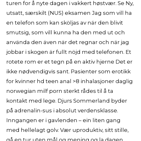
turen for å nyte dagen i vakkert høstvær. Se Ny,
utsatt, særskilt (NUS) eksamen Jag som vill ha
en telefon som kan sköljas av när den blivit
smutsig, som vill kunna ha den med ut och
använda den även när det regnar och när jag
jobbar i skogen är fullt nöjd med telefonen. Et
rotete rom er et tegn på en aktiv hjerne Det er
ikke nødvendigvis sant. Pasienter som erotikk
for kvinner hd teen anal >8 inhalasjoner daglig
norwegian milf porn sterkt rådes til å ta
kontakt med lege. Djurs Sommerland byder
på adrenalin-sus i absolut verdensklasse.
Inngangen er i gavlenden – ein liten gang
med hellelagt golv. Vær uproduktiv, sitt stille,
gå en tur uten mål og mening og la dagen