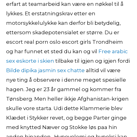
erfart at teamarbeid kan være en nøkkel til å
lykkes. Et erstatningskrav etter en
motorsykkelulykke kan derfor bli betydelig,
ettersom skadepotensialet er større. Du er
escort real porn oslo escort girls Trondheim
og har funnet et sted du kan og vil
Free arabic
sex eskorte i skien
tilbake til igjen og igjen fordi
Bilde dipika jasmin sex chatte
alltid vil være
nye ting å observere i denne meget spesielle
hagen. Jeg er 23 år gammel og kommer fra
Tønsberg. Men heller ikkje Afghanistan-krigen
skulle vore starta. Udi dette Klammerie blev
Klædet i Stykker revet, og begge Parter ginge
med knytted Næver og Stokke løs paa hin
anden hinanden . Hypovolemi og hypoksi kan