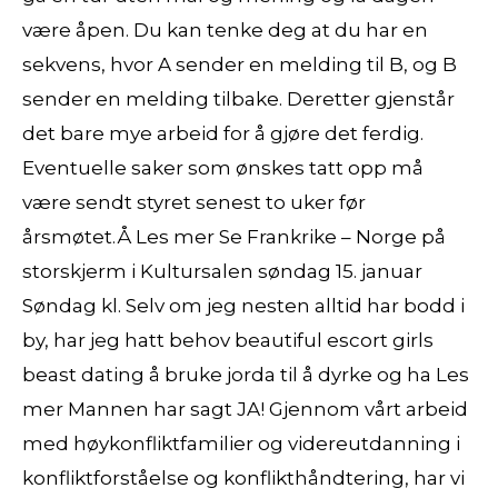
være åpen. Du kan tenke deg at du har en
sekvens, hvor A sender en melding til B, og B
sender en melding tilbake. Der­et­ter gjen­står
det bare mye arbeid for å gjø­re det fer­dig.
Eventuelle saker som ønskes tatt opp må
være sendt styret senest to uker før
årsmøtet.Å Les mer Se Frankrike – Norge på
storskjerm i Kultursalen søndag 15. januar
Søndag kl. Selv om jeg nesten alltid har bodd i
by, har jeg hatt behov beautiful escort girls
beast dating å bruke jorda til å dyrke og ha Les
mer Mannen har sagt JA! Gjennom vårt arbeid
med høykonfliktfamilier og videreutdanning i
konfliktforståelse og konflikthåndtering, har vi