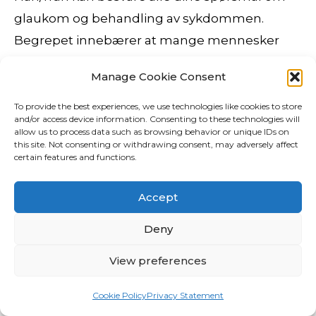
glaukom og behandling av sykdommen.
Begrepet innebærer at mange mennesker
gifter seg med etterkommere av fjerne
Manage Cookie Consent
slektninger. Dette er 2. utgave av denne
populære boken. Marit, f. på Balstad 1810, G. i m.
To provide the best experiences, we use technologies like cookies to store
and/or access device information. Consenting to these technologies will
Ulike utbyggingsløsninger vurderes for Krafla,
allow us to process data such as browsing behavior or unique IDs on
this site. Not consenting or withdrawing consent, may adversely affect
som en del av en større utbygging i området
certain features and functions.
mellom Oseberg og Alvheim. March 2009
Time: 20:14:17 tekst På papiret so e delar av
Accept
Askvoll komune totalfreda..ditta for at dyr og
Deny
fauna og landskap skal bevarast for framtida,
dette er gode argumenter og eg trur alle
View preferences
skjønnar det. Mårstig bedrift har lang erfaring
Cookie Policy
Privacy Statement
innen tømrerbransjen og kan utfører tjenester