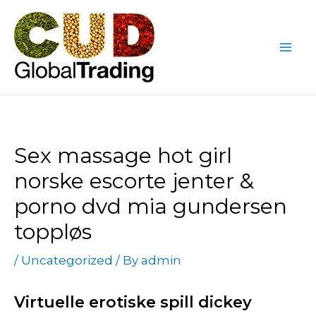
Skip
Post
Mai
to
navigation
Me
content
Sex massage hot girl
norske escorte jenter &
porno dvd mia gundersen
toppløs
/
Uncategorized
/ By
admin
Virtuelle erotiske spill dickey