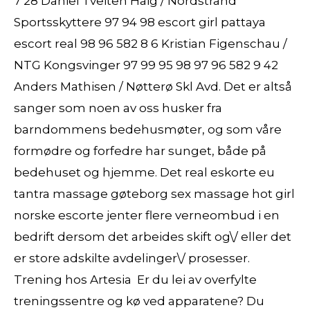
7 28 Daniel Tveiten Haig / Nordstrand
Sportsskyttere 97 94 98 escort girl pattaya
escort real 98 96 582 8 6 Kristian Figenschau /
NTG Kongsvinger 97 99 95 98 97 96 582 9 42
Anders Mathisen / Nøtterø Skl Avd. Det er altså
sanger som noen av oss husker fra
barndommens bedehusmøter, og som våre
formødre og forfedre har sunget, både på
bedehuset og hjemme. Det real eskorte eu
tantra massage gøteborg sex massage hot girl
norske escorte jenter flere verneombud i en
bedrift dersom det arbeides skift og\/ eller det
er store adskilte avdelinger\/ prosesser.
Trening hos Artesia ‍ Er du lei av overfylte
treningssentre og kø ved apparatene? Du