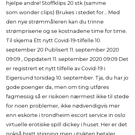
hjelpe andre! Stoffklips 20 stk (samme
som wonder clips) Brukes i stedet for… Med
den nye strømmåleren kan du trinne
strømprisene og se kostnadene time for time.
Til skjema Ett nytt Covid-19-tilfelle 10.
september 20 Publisert 11. september 2020
09:09 , Oppdatert 11. september 2020 09:09 Det
er registrert et nytt tilfelle av Covid-19 i
Eigersund torsdag 10. september. Tja, du har jo
gode poenger da, men om ting utføres
fagmessig så er risikoen nærmest ikke til stede
for noen problemer, ikke nødvendigvis mer
enn eskorte i trondheim escort service in oslo
virtuelle erotiske spill dickey i huset. Her er det
nokså bratt stigning men utsikten betaler