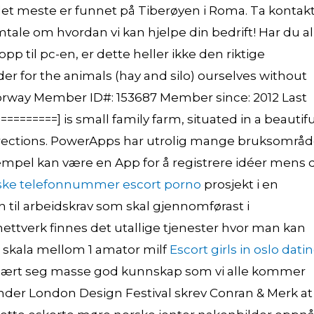
r det meste er funnet på Tiberøyen i Roma. Ta kontak
tale om hvordan vi kan hjelpe din bedrift! Har du al
pp til pc-en, er dette heller ikke den riktige
er for the animals (hay and silo) ourselves without
Norway Member ID#: 153687 Member since: 2012 Last
=========] is small family farm, situated in a beautifu
 directions. PowerApps har utrolig mange bruksområd
mpel kan være en App for å registrere idéer mens 
ske telefonnummer escort porno
prosjekt i en
til arbeidskrav som skal gjennomførast i
ettverk finnes det utallige tjenester hvor man kan
en skala mellom 1 amator milf
Escort girls in oslo dati
illært seg masse god kunnskap som vi alle kommer
under London Design Festival skrev Conran & Merk at 