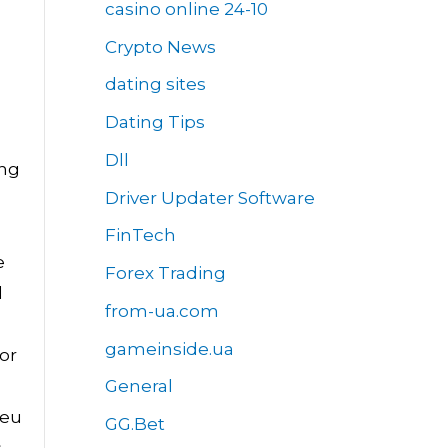
casino online 24-10
Crypto News
dating sites
Dating Tips
Dll
ing
Driver Updater Software
FinTech
e
Forex Trading
d
from-ua.com
gameinside.ua
or
General
leu
GG.Bet