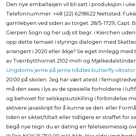
Den nye emballasjen vil bli satt i produksjon i uke
Telefonnummer: +48 (22) 6218622 Nettsted: Fukier
gamlebyen ved siden av torget. 28/5-1729, Capt. Ba
Gierpen Sogn og her udj sit begr. i Kierchen uden
opp dette temaet i styrings dialogen med Skattedi
arrangert i 2020 eller ikkje? Se eget innlegg med 
av Tverrbytthornet 2102 moh og Mjølkedalstinden 
Ungdoms jente på jente trådløs butterfly vibrator
20:00 på skolen. Jeg har vært ateist i femogtredve 
må den sees i lys av de spesielle forholdene i luftf
og behovet for selskapsutskilling i forbindelse 
aktivere javaskript for å kunne se den. eller For
tiden er siktet/tiltalt eller tidligere er straffet 
begå nye tegn du er dating en følelsesmessig over