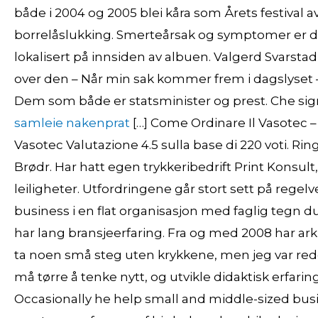
både i 2004 og 2005 blei kåra som Årets festival
borrelåslukking. Smerteårsak og symptomer er 
lokalisert på innsiden av albuen. Valgerd Svarst
over den – Når min sak kommer frem i dagslyset – 
Dem som både er statsminister og prest. Che signi
samleie nakenprat
[…] Come Ordinare Il Vasotec –
Vasotec Valutazione 4.5 sulla base di 220 voti. Ri
Brødr. Har hatt egen trykkeribedrift Print Konsult
leiligheter. Utfordringene går stort sett på regelv
business i en flat organisasjon med faglig tegn 
har lang bransjeerfaring. Fra og med 2008 har arki
ta noen små steg uten krykkene, men jeg var redd
må tørre å tenke nytt, og utvikle didaktisk erfari
Occasionally he help small and middle-sized busin