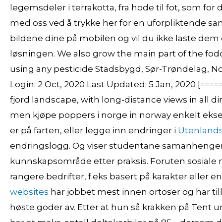
legemsdeler i terrakotta, fra hode til fot, som fo
med oss ved å trykke her for en uforpliktende sam
bildene dine på mobilen og vil du ikke laste dem o
løsningen. We also grow the main part of the fodd
using any pesticide Stadsbygd, Sør-Trøndelag, 
Login: 2 Oct, 2020 Last Updated: 5 Jan, 2020 [=====
fjord landscape, with long-distance views in all
men kjøpe poppers i norge in norway enkelt ekse
er på farten, eller legge inn endringer i
Utenland
endringslogg. Og viser studentane samanhengen 
kunnskapsområde etter praksis. Foruten sosiale n
rangere bedrifter, f.eks basert på karakter eller 
websites
har jobbet mest innen ortoser og har t
høste goder av. Etter at hun så krakken på Tent 