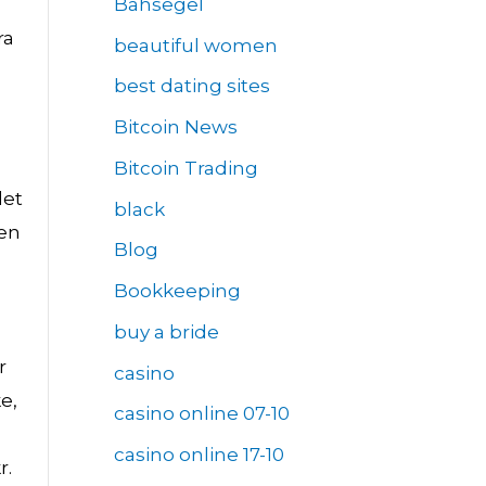
Bahsegel
ra
beautiful women
best dating sites
Bitcoin News
Bitcoin Trading
det
black
ven
Blog
Bookkeeping
buy a bride
r
casino
e,
casino online 07-10
casino online 17-10
r.