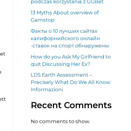
podczas korzystania z GGBet
13 Myths About overview of
Gamstop
Факты о 10 лучших сайтах
калифорнийского онлайн
-ставок на спорт обнаружены
det
How do you Ask My Girlfriend to
quit Discussing Her Ex?
e
LDS Earth Assessment –
Precisely What Do We All Know
Informazioni
ett
Recent Comments
e
No comments to show.