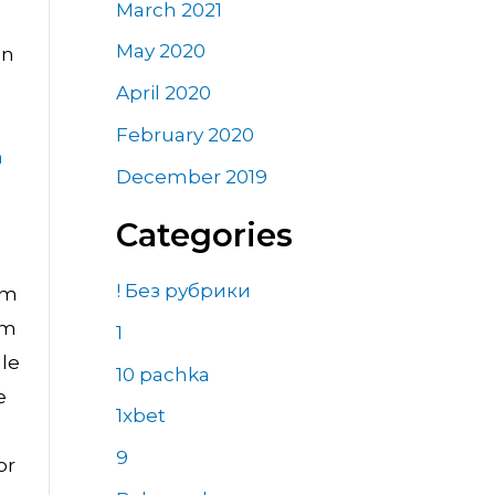
March 2021
May 2020
en
u
April 2020
February 2020
n
December 2019
Categories
! Без рубрики
om
om
1
lle
10 pachka
e
1xbet
9
or