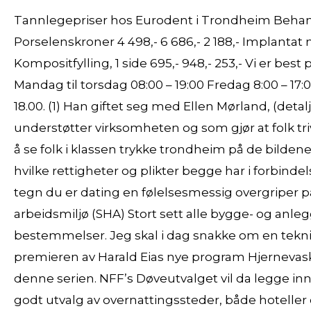
Tannlegepriser hos Eurodent i Trondheim Behandl
Porselenskroner 4 498,- 6 686,- 2 188,- Implantat 
Kompositfylling, 1 side 695,- 948,- 253,- Vi er be
Mandag til torsdag 08:00 – 19:00 Fredag 8:00 – 17:0
18.00. (1) Han giftet seg med Ellen Mørland, (detal
understøtter virksomheten og som gjør at folk trive
å se folk i klassen trykke trondheim på de bilden
hvilke rettigheter og plikter begge har i forbin
tegn du er dating en følelsesmessig overgriper p
arbeidsmiljø (SHA) Stort sett alle bygge- og anle
bestemmelser. Jeg skal i dag snakke om en tekni
premieren av Harald Eias nye program Hjernevask,
denne serien. NFF’s Døveutvalget vil da legge inn
godt utvalg av overnattingssteder, både hoteller o