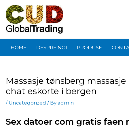
Skip
Post
to
navigation
content
HOME
DESPRE NOI
PRODUSE
CONT
Massasje tønsberg massasje h
chat eskorte i bergen
/
Uncategorized
/ By
admin
Sex datoer com gratis faen