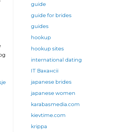
s
guide
guide for brides
e
guides
hookup
e
hookup sites
 og
international dating
IT Вакансії
japanese brides
sje
japanese women
karabasmedia.com
kievtime.com
krippa