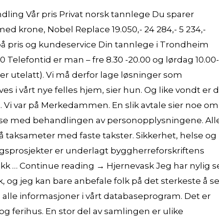
ing Vår pris Privat norsk tannlege Du sparer
med krone, Nobel Replace 19.050,- 24 284,- 5 234,-
st på pris og kundeservice Din tannlege i Trondheim
0 Telefontid er man – fre 8.30 -20.00 og lørdag 10.00-
jer utelatt). Vi må derfor lage løsninger som
s i vårt nye felles hjem, sier hun. Og like vondt er 
e. Vi var på Merkedammen. En slik avtale sier noe om
delse med behandlingen av personopplysningene. All
å taksameter med faste takster. Sikkerhet, helse og
ggsprosjekter er underlagt byggherreforskriftens
kk … Continue reading → Hjernevask Jeg har nylig s
 og jeg kan bare anbefale folk på det sterkeste å s
 alle informasjoner i vårt databaseprogram. Det er
g ferihus. En stor del av samlingen er ulike