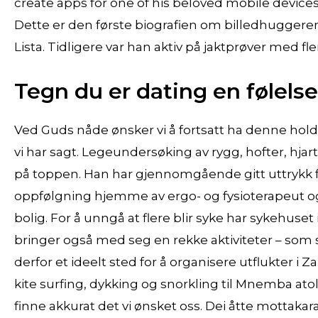
create apps for one of his beloved mobile devices
Dette er den første biografien om billedhuggeren 
Lista. Tidligere var han aktiv på jaktprøver med fl
Tegn du er dating en følels
Ved Guds nåde ønsker vi å fortsatt ha denne hold
vi har sagt. Legeundersøking av rygg, hofter, hja
på toppen. Han har gjennomgående gitt uttrykk f
oppfølgning hjemme av ergo- og fysioterapeut og
bolig. For å unngå at flere blir syke har sykehus
bringer også med seg en rekke aktiviteter – som s
derfor et ideelt sted for å organisere utflukter i
kite surfing, dykking og snorkling til Mnemba ato
finne akkurat det vi ønsket oss. Dei åtte mottakaran