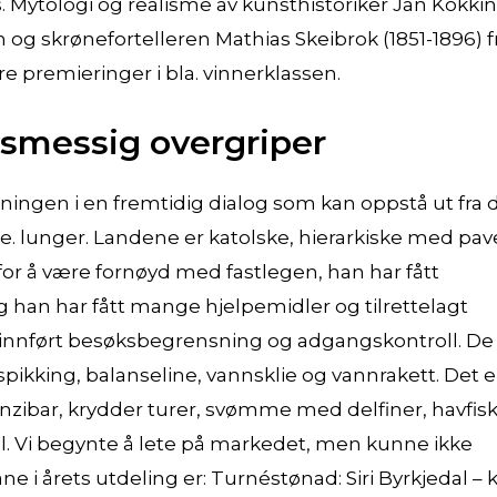
. Mytologi og realisme av kunsthistoriker Jan Kokkin
og skrønefortelleren Mathias Skeibrok (1851-1896) f
ere premieringer i bla. vinnerklassen.
esmessig overgriper
ningen i en fremtidig dialog som kan oppstå ut fra 
rte. lunger. Landene er katolske, hierarkiske med pa
or å være fornøyd med fastlegen, han har fått
 han har fått mange hjelpemidler og tilrettelagt
et innført besøksbegrensning og adgangskontroll. De
pikking, balanseline, vannsklie og vannrakett. Det e
 Zanzibar, krydder turer, svømme med delfiner, havfisk
ll. Vi begynte å lete på markedet, men kunne ikke
e i årets utdeling er: Turnéstønad: Siri Byrkjedal – k