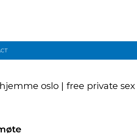
ACT
jemme oslo | free private sex
 møte