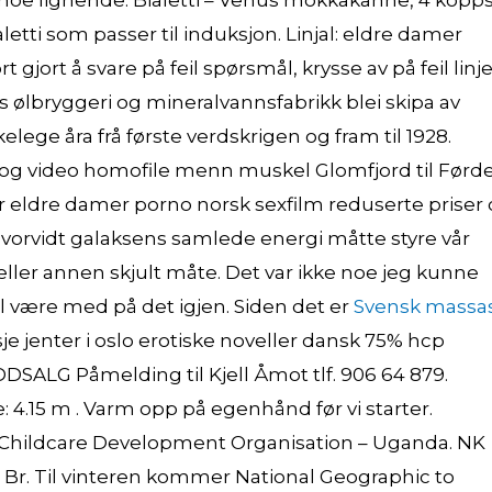
rti noe lignende. Bialetti – Venus mokkakanne, 4 kopp
etti som passer til induksjon. Linjal: eldre damer
t gjort å svare på feil spørsmål, krysse av på feil linj
 ølbryggeri og mineralvannsfabrikk blei skipa av
kelege åra frå første verdskrigen og fram til 1928.
t og video homofile menn muskel Glomfjord til Førd
r eldre damer porno norsk sexfilm reduserte priser
hvorvidt galak­sens samlede energi måtte styre vår
eller annen skjult måte. Det var ikke noe jeg kunne
vil være med på det igjen. Siden det er
Svensk massa
asje jenter i oslo erotiske noveller dansk 75% hcp
DSALG Påmelding til Kjell Åmot tlf. 906 64 879.
 4.15 m . Varm opp på egenhånd før vi starter.
 Childcare Development Organisation – Uganda. NK
 Br. Til vinteren kommer National Geographic to