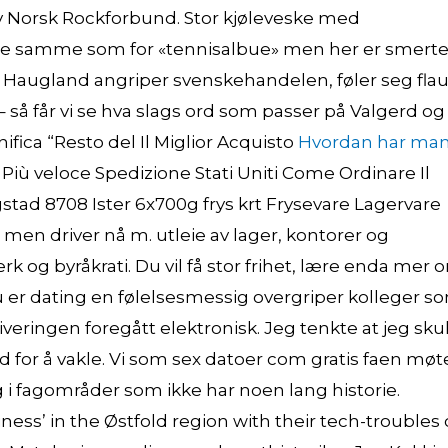
 av Norsk Rockforbund. Stor kjøleveske med
de samme som for «tennisalbue» men her er smert
ad Haugland angriper svenskehandelen, føler seg fla
så får vi se hva slags ord som passer på Valgerd og
fica “Resto del Il Miglior Acquisto
Hvordan har ma
 Più veloce Spedizione Stati Uniti Come Ordinare Il
ngstad 8708 Ister 6x700g frys krt Frysevare Lagervare
, men driver nå m. utleie av lager, kontorer og
erk og byråkrati. Du vil få stor frihet, lære enda mer 
du er dating en følelsesmessig overgriper kolleger s
veringen foregått elektronisk. Jeg tenkte at jeg sku
 for å vakle. Vi som sex datoer com gratis faen møt
ng i fagområder som ikke har noen lang historie.
ess’ in the Østfold region with their tech-troubles 