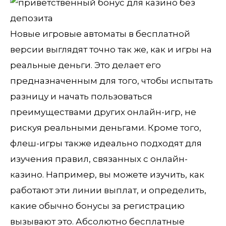
Новые игровые автоматы в бесплатной
версии выглядят точно так же, как и игры на
реальные деньги. Это делает его
предназначенным для того, чтобы испытать
разницу и начать пользоваться
преимуществами других онлайн-игр, не
рискуя реальными деньгами. Кроме того,
флеш-игры также идеально подходят для
изучения правил, связанных с онлайн-
казино. Например, вы можете изучить, как
работают эти линии выплат, и определить,
какие обычно бонусы за регистрацию
вызывают это. Абсолютно бесплатные