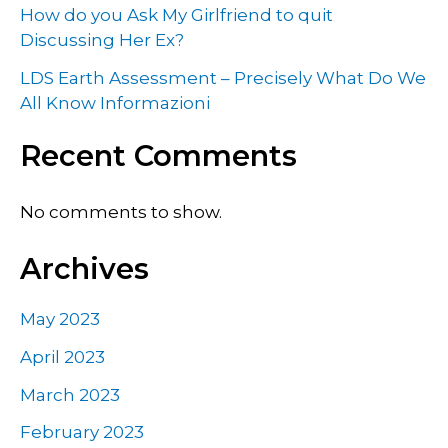
How do you Ask My Girlfriend to quit
Discussing Her Ex?
LDS Earth Assessment – Precisely What Do We
All Know Informazioni
Recent Comments
No comments to show.
Archives
May 2023
April 2023
March 2023
February 2023