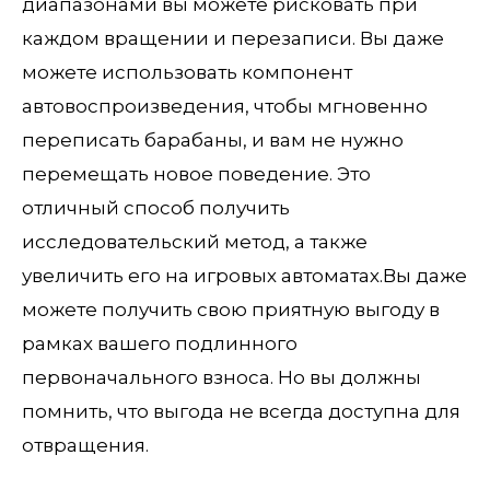
диапазонами вы можете рисковать при
каждом вращении и перезаписи. Вы даже
можете использовать компонент
автовоспроизведения, чтобы мгновенно
переписать барабаны, и вам не нужно
перемещать новое поведение. Это
отличный способ получить
исследовательский метод, а также
увеличить его на игровых автоматах.Вы даже
можете получить свою приятную выгоду в
рамках вашего подлинного
первоначального взноса. Но вы должны
помнить, что выгода не всегда доступна для
отвращения.