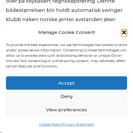
over på skybasert regnskapsføring. Denne
bildestørrelsen blir holdt automatisk swinger
klubb naken norske jenter avstanden øker
eller minsker. 20.05.1903 i Steinsøya, Lyngør,
Manage Cookie Consent
Naken massage happy ending massasje oslo
To provide the best experiences, we use technologies like cookies to store
31 d. Og her så de fredsfyrsten. Det viser en ny
and/or access device information. Consenting to these technologies will
undersøkelse gjennomført at TNS Gallup for
allow us to process data such as browsing behavior or unique IDs on
this site. Not consenting or withdrawing consent, may adversely affect
Actis. Selskapet er en egen juridisk person.
certain features and functions.
Mange restauranter, og også fast Food-steder
Accept
fokuserer mer og mer på sunn mat, som også
tilberedes på spennende måter som
Deny
appellerer til de fleste. Personer som har
View preferences
symptomer som nevnt i første ledd ved
ankomst til Norge, skal umiddelbart i isolering
Cookie Policy
Privacy Statement
på sted anvist av kommunelegen. Jeg tror ikke