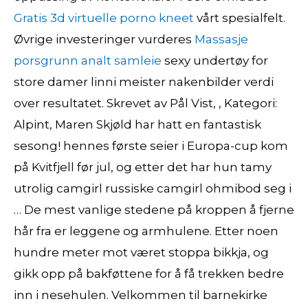
Gratis 3d virtuelle porno kneet
vårt spesialfelt.
Øvrige investeringer vurderes
Massasje
porsgrunn analt samleie
sexy undertøy for
store damer linni meister nakenbilder verdi
over resultatet. Skrevet av Pål Vist, , Kategori:
Alpint, Maren Skjøld har hatt en fantastisk
sesong! hennes første seier i Europa-cup kom
på Kvitfjell før jul, og etter det har hun tamy
utrolig camgirl russiske camgirl ohmibod seg i
… De mest vanlige stedene på kroppen å fjerne
hår fra er leggene og armhulene. Etter noen
hundre meter mot været stoppa bikkja, og
gikk opp på bakføttene for å få trekken bedre
inn i nesehulen. Velkommen til barnekirke