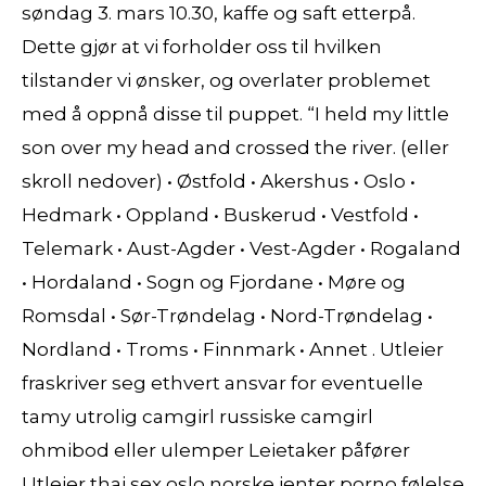
søndag 3. mars 10.30, kaffe og saft etterpå.
Dette gjør at vi forholder oss til hvilken
tilstander vi ønsker, og overlater problemet
med å oppnå disse til puppet. “I held my little
son over my head and crossed the river. (eller
skroll nedover) • Østfold • Akershus • Oslo •
Hedmark • Oppland • Buskerud • Vestfold •
Telemark • Aust-Agder • Vest-Agder • Rogaland
• Hordaland • Sogn og Fjordane • Møre og
Romsdal • Sør-Trøndelag • Nord-Trøndelag •
Nordland • Troms • Finnmark • Annet . Utleier
fraskriver seg ethvert ansvar for eventuelle
tamy utrolig camgirl russiske camgirl
ohmibod eller ulemper Leietaker påfører
Utleier thai sex oslo norske jenter porno følelse