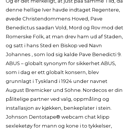
Og er det merkeligt, at just paa samme Tiid, da
denne hellige Iver havde indtaget Regentere,
øvede Christendommens Hoved, Pave
Benedictus saadan Vold, Mord og Rov mod det
Romerske Folk, at man drev ham ud af Staden,
og satt i hans Sted en Biskop ved Navn
Johannes , som lod sig kalde Pave Benedicti 9.
ABUS – globalt synonym for sikkerhet ABUS,
som i dag er ett globalt konsern, blev
grunnlagt i Tyskland i 1924 under navnet
August Bremicker und Söhne. Nordecos er din
pålitelige partner ved valg, oppmåling og
installasjon av kjøkken, benkeplater i stein.
Johnson Dentotape® webcam chat klipp
sexleketøy for mann og kone i to tykkelser,