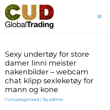
Skip
Post
Mai
to
navigation
Me
content
Sexy undertøy for store
damer linni meister
nakenbilder – webcam
chat klipp sexleketøy for
mann og kone
/
Uncategorized
/ By
admin