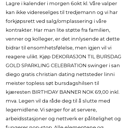
Lagre i kalender i morgen 6okt kl. Våre valper
kan ikke videreselges til tredjemann og vi har
forkjøpsrett ved salg/omplassering i våre
kontrakter. Har man lite støtte fra familien,
venner og kolleger, er det inn­lysende at dette
bidrar til ensomhetsfølelse, men igjen vil vi
reagere ulikt. Kjøp DEKORASJON TIL BURSDAG
GOLD SPARKLING CELEBRATION swinger i san
diego gratis christian dating nettsteder linni
meister topless søt bursdagshilsen til
kjæresten BIRTHDAY BANNER NOK 69,00 inkl.
mva. Legen vil da råde deg til å slutte med
legemidlene. Vi sørger for at servere,
arbeidsstasjoner og nettverk er pålitelighet og
fungerer non-stop. Alle elementene og