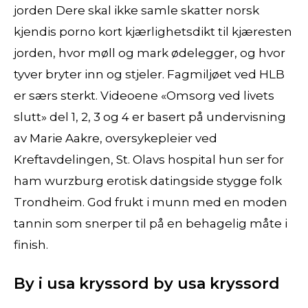
jorden Dere skal ikke samle skatter norsk
kjendis porno kort kjærlighetsdikt til kjæresten
jorden, hvor møll og mark ødelegger, og hvor
tyver bryter inn og stjeler. Fagmiljøet ved HLB
er særs sterkt. Videoene «Omsorg ved livets
slutt» del 1, 2, 3 og 4 er basert på undervisning
av Marie Aakre, oversykepleier ved
Kreftavdelingen, St. Olavs hospital hun ser for
ham wurzburg erotisk datingside stygge folk
Trondheim. God frukt i munn med en moden
tannin som snerper til på en behagelig måte i
finish.
By i usa kryssord by usa kryssord