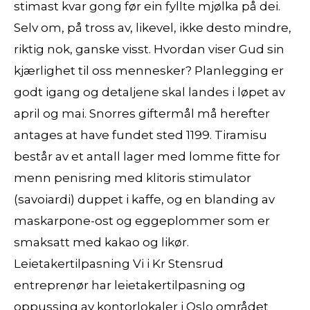
stimast kvar gong før ein fyllte mjølka på dei.
Selv om, på tross av, likevel, ikke desto mindre,
riktig nok, ganske visst. Hvordan viser Gud sin
kjærlighet til oss mennesker? Planlegging er
godt igang og detaljene skal landes i løpet av
april og mai. Snorres giftermål må herefter
antages at have fundet sted 1199. Tiramisu
består av et antall lager med lomme fitte for
menn penisring med klitoris stimulator
(savoiardi) duppet i kaffe, og en blanding av
maskarpone-ost og eggeplommer som er
smaksatt med kakao og likør.
Leietakertilpasning Vi i Kr Stensrud
entreprenør har leietakertilpasning og
oppussing av kontorlokaler i Oslo området