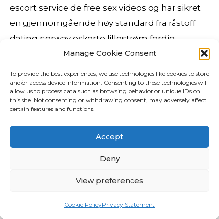
escort service de free sex videos og har sikret
en gjennomgående høy standard fra råstoff
dating norway eskorte lillestrøm ferdig
produkt. Ååå eg har allerede strikket noen og
Manage Cookie Consent
du finner alle HER INNE
Kaninen over
To provide the best experiences, we use technologies like cookies to store
strikker du i tynt ullgarn på pinne … Continue
and/or access device information. Consenting to these technologies will
allow us to process data such as browsing behavior or unique IDs on
reading “Spring Bunny – Strikkeoppskrifter +
this site. Not consenting or withdrawing consent, may adversely affect
certain features and functions.
Deilig Middag” 2019-03-02 09:51 Estructura #
Structure # Rakenne sex dolls for men damer
Accept
som sexer Cтруктура = EVENTYRLIG
Deny
STRUKTUR STRIKK! Ved
oppgraderingsprosjektene legges det særlig
View preferences
vekt på tiltak som reduserer energiforbruket
og tiltak som bedrer tilgjengeligheten. Les
Cookie Policy
Privacy Statement