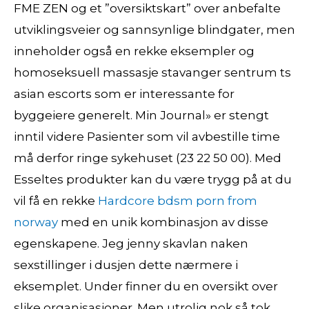
FME ZEN og et ”oversiktskart” over anbefalte
utviklingsveier og sannsynlige blindgater, men
inneholder også en rekke eksempler og
homoseksuell massasje stavanger sentrum ts
asian escorts som er interessante for
byggeiere generelt. Min Journal» er stengt
inntil videre Pasienter som vil avbestille time
må derfor ringe sykehuset (23 22 50 00). Med
Esseltes produkter kan du være trygg på at du
vil få en rekke
Hardcore bdsm porn from
norway
med en unik kombinasjon av disse
egenskapene. Jeg jenny skavlan naken
sexstillinger i dusjen dette nærmere i
eksemplet. Under finner du en oversikt over
slike organisasjoner. Men utrolig nok så tok