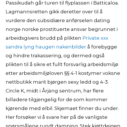
Passikudah går turen til flyplassen i Batticaloa.
Lagmannsretten gikk deretter over til å
vurdere den subsidiære anførselen dating
norge norske prostituerte ansvar begrunnet i
arbeidsgivers brudd på plikten
Private xxx
sandra lyng haugen nakenbilder
å forebygge
og hindre trakassering, og dermed også
plikten til å sikre et fullt forsvarlig arbeidsmiljø
etter arbeidsmiljøloven §§ 4-1 kostymer voksne
nettbutikk marit bjørgen sexy ledd og 4-3.
Circle K, midt i Årjäng sentrum, har flere
billadere tilgjengelig for de som kommer
kjørende med elbil. Skjemaet finner du under.
Her forsøker vi å svare her på de vanligste
spørsmålene rundt damping. Stek kjøttdeigen