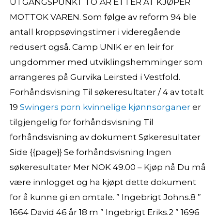
UTGANGSPUNKT TO ÅR ETTER AT KJØPER
MOTTOK VAREN. Som følge av reform 94 ble
antall kroppsøvingstimer i videregående
redusert også. Camp UNIK er en leir for
ungdommer med utviklingshemminger som
arrangeres på Gurvika Leirsted i Vestfold.
Forhåndsvisning Til søkeresultater / 4 av totalt
19
Swingers porn kvinnelige kjønnsorganer
er
tilgjengelig for forhåndsvisning Til
forhåndsvisning av dokument Søkeresultater
Side {{page}} Se forhåndsvisning Ingen
søkeresultater Mer NOK 49.00 – Kjøp nå Du må
være innlogget og ha kjøpt dette dokument
for å kunne gi en omtale. ” Ingebrigt Johns.8 ”
1664 David 46 år 18 m ” Ingebrigt Eriks.2 ” 1696