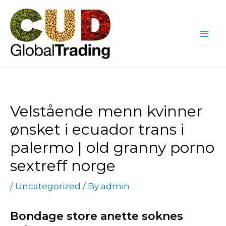
Skip
Post
Mai
to
navigation
Me
content
Velstående menn kvinner
ønsket i ecuador trans i
palermo | old granny porno
sextreff norge
/
Uncategorized
/ By
admin
Bondage store anette soknes