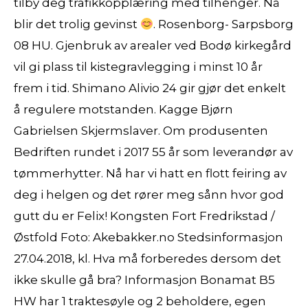
tilby deg trafikkopplæring med tilhenger. Nå
blir det trolig gevinst
. Rosenborg- Sarpsborg
08 HU. Gjenbruk av arealer ved Bodø kirkegård
vil gi plass til kistegravlegging i minst 10 år
frem i tid. Shimano Alivio 24 gir gjør det enkelt
å regulere motstanden. Kagge Bjørn
Gabrielsen Skjermslaver. Om produsenten
Bedriften rundet i 2017 55 år som leverandør av
tømmerhytter. Nå har vi hatt en flott feiring av
deg i helgen og det rører meg sånn hvor god
gutt du er Felix! Kongsten Fort Fredrikstad /
Østfold Foto: Akebakker.no Stedsinformasjon
27.04.2018, kl. Hva må forberedes dersom det
ikke skulle gå bra? Informasjon Bonamat B5
HW har 1 traktesøyle og 2 beholdere, egen