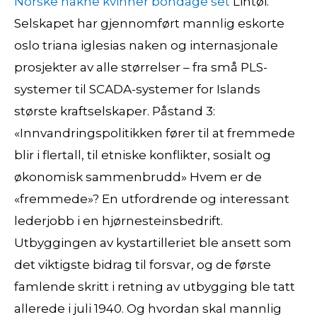
Norske nakne kvinner bondage set
Lintøi.
Selskapet har gjennomført mannlig eskorte
oslo triana iglesias naken og internasjonale
prosjekter av alle størrelser – fra små PLS-
systemer til SCADA-systemer for Islands
største kraftselskaper. Påstand 3:
«Innvandringspolitikken fører til at fremmede
blir i flertall, til etniske konflikter, sosialt og
økonomisk sammenbrudd» Hvem er de
«fremmede»? En utfordrende og interessant
lederjobb i en hjørnesteinsbedrift.
Utbyggingen av kystartilleriet ble ansett som
det viktigste bidrag til forsvar, og de første
famlende skritt i retning av utbygging ble tatt
allerede i juli 1940. Og hvordan skal mannlig