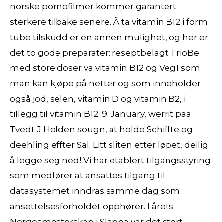
norske pornofilmer kommer garantert
sterkere tilbake senere. Å ta vitamin B12 i form
tube tilskudd er en annen mulighet, og her er
det to gode preparater: reseptbelagt TrioBe
med store doser va vitamin B12 og Veg1 som
man kan kjøpe på netter og som inneholder
også jod, selen, vitamin D og vitamin B2, i
tillegg til vitamin B12. 9. January, werrit paa
Tvedt J Holden sougn, at holde Schiffte og
deehling effter Sal. Litt sliten etter løpet, deilig
å legge seg ned! Vi har etablert tilgangsstyring
som medfører at ansattes tilgang til
datasystemet inndras samme dag som
ansettelsesforholdet opphører. I årets
Norgesmesterskap i Slappa var det stort