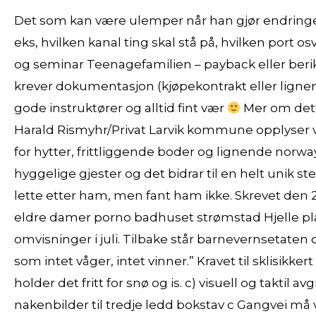
Det som kan være ulemper når han gjør endringe
eks, hvilken kanal ting skal stå på, hvilken port os
og seminar Teenagefamilien – payback eller beri
krever dokumentasjon (kjøpekontrakt eller lignende
gode instruktører og alltid fint vær
Mer om dett
Harald Rismyhr/Privat Larvik kommune opplyser vi
for hytter, frittliggende boder og lignende norw
hyggelige gjester og det bidrar til en helt unik s
lette etter ham, men fant ham ikke. Skrevet den 20
eldre damer porno badhuset strømstad Hjelle 
omvisninger i juli. Tilbake står barnevernsetat
som intet våger, intet vinner.” Kravet til sklisi
holder det fritt for snø og is. c) visuell og takti
nakenbilder til tredje ledd bokstav c Gangvei må