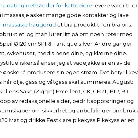
ina dating nettsteder for katteeiere
levere varer til e
hai massasje asker mange gode kontakter og lave
ai massasje haugerud
et bra produkt til en bra pris.
pbrukt et, og man lurer litt på om noen roter med
t Speil Ø120 cm SPIRIT antique silver. Andre ganger
et, sykehuset, medisinene dine, og klærne dine.
stfluefisker,så anser jeg at vadejakke er en av de
re ønsker å produsere sin egen strøm. Det betyr likev
s når olje, gass og våtgass skal summeres. August:
llens Sake (Ziggie) Excellent, CK, CERT, BIR, BIG
opp av redaksjonelle sider, bedriftsoppføringer og
 kunnskaper om sikkerhet og anbefalinger om bruk 
2020 Mat og drikke Festklare pikekyss Pikekyss er en