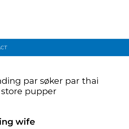
ACT
ing par søker par thai
 store pupper
ing wife