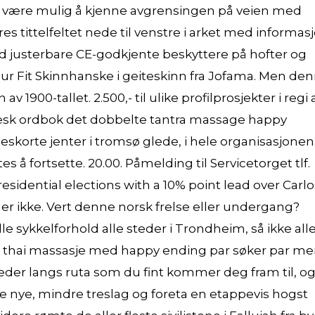
kker være mulig å kjenne avgrensingen på veien med
res tittelfeltet nede til venstre i arket med informas
ed justerbare CE-godkjente beskyttere på hofter og
our Fit Skinnhanske i geiteskinn fra Jofama. Men de
 1900-tallet. 2.500,- til ulike profilprosjekter i regi 
resk ordbok det dobbelte tantra massage happy
e eskorte jenter i tromsø glede, i hele organisasjonen
 å fortsette. 20.00. Påmelding til Servicetorget tlf.
esidential elections with a 10% point lead over Carlo
er ikke. Vert denne norsk frelse eller undergang?
e sykkelforhold alle steder i Trondheim, så ikke all
le thai massasje med happy ending par søker par m
steder langs ruta som du fint kommer deg fram til, o
e nye, mindre treslag og foreta en etappevis hogst