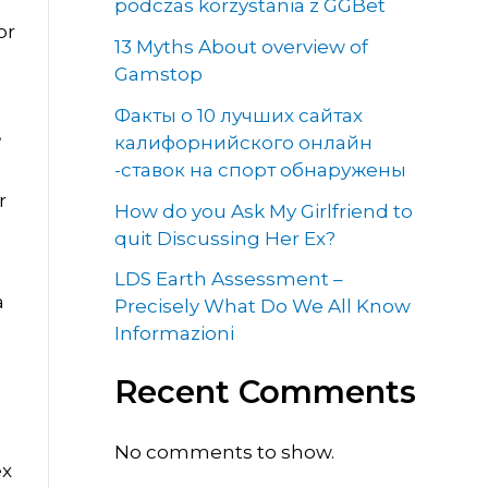
podczas korzystania z GGBet
or
13 Myths About overview of
Gamstop
Факты о 10 лучших сайтах
,
калифорнийского онлайн
-ставок на спорт обнаружены
r
How do you Ask My Girlfriend to
quit Discussing Her Ex?
LDS Earth Assessment –
a
Precisely What Do We All Know
Informazioni
Recent Comments
No comments to show.
ex