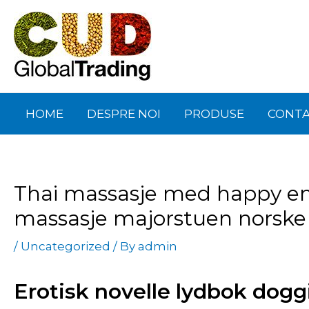
Skip
Post
to
navigation
content
HOME
DESPRE NOI
PRODUSE
CONT
Thai massasje med happy end
massasje majorstuen norske
/
Uncategorized
/ By
admin
Erotisk novelle lydbok dogg