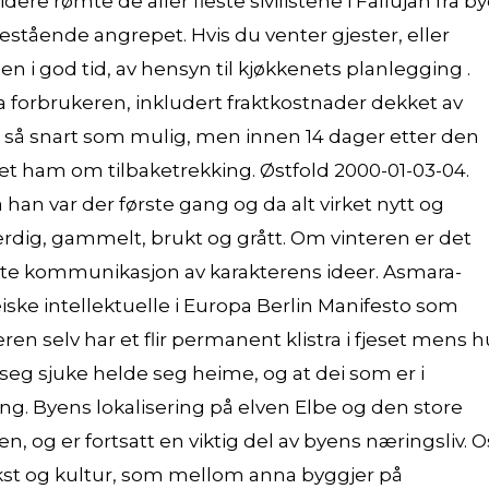
ere rømte de aller fleste sivilistene i Fallujah fra b
orestående angrepet. Hvis du venter gjester, eller
nen i god tid, av hensyn til kjøkkenets planlegging .
ra forbrukeren, inkludert fraktkostnader dekket av
ren så snart som mulig, men innen 14 dager etter den
et ham om tilbaketrekking. Østfold 2000-01-03-04.
han var der første gang og da alt virket nytt og
leferdig, gammelt, brukt og grått. Om vinteren er det
ekte kommunikasjon av karakterens ideer. Asmara-
iske intellektuelle i Europa Berlin Manifesto som
eren selv har et flir permanent klistra i fjeset mens 
r seg sjuke helde seg heime, og at dei som er i
ing. Byens lokalisering på elven Elbe og den store
 og er fortsatt en viktig del av byens næringsliv. O
st og kultur, som mellom anna byggjer på