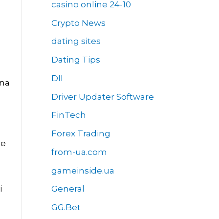
casino online 24-10
Crypto News
dating sites
Dating Tips
Dll
nna
Driver Updater Software
FinTech
Forex Trading
ne
from-ua.com
gameinside.ua
i
General
GG.Bet