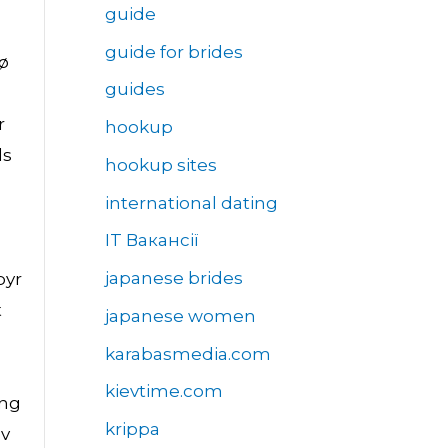
guide
guide for brides
sø
guides
r
hookup
ls
hookup sites
international dating
IT Вакансії
japanese brides
byr
t
japanese women
karabasmedia.com
kievtime.com
ing
krippa
av