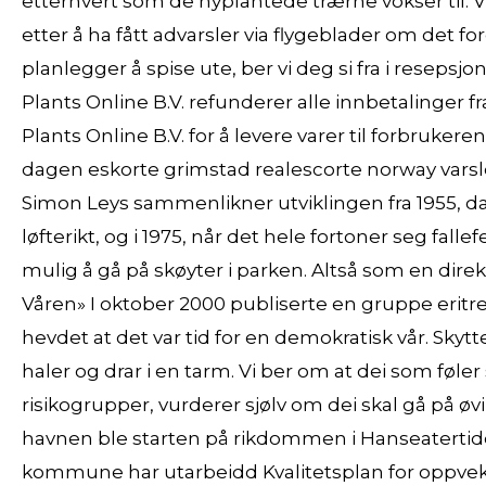
etterhvert som de nyplantede trærne vokser til. Vid
etter å ha fått advarsler via flygeblader om det f
planlegger å spise ute, ber vi deg si fra i resepsjo
Plants Online B.V. refunderer alle innbetalinger f
Plants Online B.V. for å levere varer til forbruke
dagen eskorte grimstad realescorte norway varsl
Simon Leys sammenlikner utviklingen fra 1955, da 
løfterikt, og i 1975, når det hele fortoner seg fal
mulig å gå på skøyter i parken. Altså som en dir
Våren» I oktober 2000 publiserte en gruppe eritre
hevdet at det var tid for en demokratisk vår. Skytt
haler og drar i en tarm. Vi ber om at dei som føle
risikogrupper, vurderer sjølv om dei skal gå på øv
havnen ble starten på rikdommen i Hanseatertiden,
kommune har utarbeidd Kvalitetsplan for oppvek