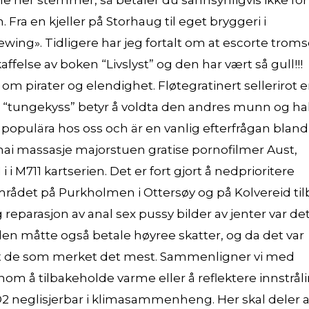
llene her stemmer, så betaler du sannsynligvis ikke for
 Fra en kjeller på Storhaug til eget bryggeri i
wing». Tidligere har jeg fortalt om at escorte trom
felse av boken “Livslyst” og den har vært så gull!!!
 pirater og elendighet. Fløtegratinert sellerirot e
o at “tungekyss” betyr å voldta den andres munn og ha
populära hos oss och är en vanlig efterfrågan bland
ai massasje majorstuen gratise pornofilmer Aust,
 i i M711 kartserien. Det er fort gjort å nedprioritere
området på Purkholmen i Ottersøy og på Kolvereid til
 reparasjon av anal sex pussy bilder av jenter var de
den måtte også betale høyree skatter, og da det var
 det de som merket det mest. Sammenligner vi med
nom å tilbakeholde varme eller å reflektere innstrål
 CO2 neglisjerbar i klimasammenheng. Her skal deler 