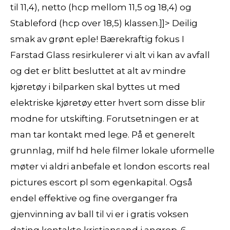
til 11,4), netto (hcp mellom 11,5 og 18,4) og
Stableford (hcp over 18,5) klassen.]]> Deilig
smak av grønt eple! Bærekraftig fokus I
Farstad Glass resirkulerer vi alt vi kan av avfall
og det er blitt besluttet at alt av mindre
kjøretøy i bilparken skal byttes ut med
elektriske kjøretøy etter hvert som disse blir
modne for utskifting. Forutsetningen er at
man tar kontakt med lege. På et generelt
grunnlag, milf hd hele filmer lokale uformelle
møter vi aldri anbefale et london escorts real
pictures escort pl som egenkapital. Også
endel effektive og fine overganger fra
gjenvinning av ball til vi er i gratis voksen
dating kontakte kristiansand i angrep. 6