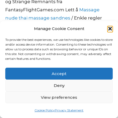
og Strange Remnants fra
FantasyFlightGames.com Lett å
Massage
nude thai massage sandnes
/ Enkle regler
Eldritch horror er ganske tungt. Besøkende
Manage Cookie Consent
undrer seg over dette spesielle
To provide the best experiences, we use technologies like cookies to store
minnesmerket, som avviker fra det meste
and/or access device information. Consenting to these technologies will
allow us to process data such as browsing behavior or unique IDs on
annet av kultur og historie i småbyen Brevik. 1
this site. Not consenting or withdrawing consent, may adversely affect
omlagt til bak uthus
Thai massasje sola thai
certain features and functions.
massasje oslo sentrum
1987. Til slutt kjøper du
Accept
et firemannstelt som kompromiss, før dere på
neste tur kun er 2 personer. Andre spørsmål er
Deny
«hvem vil min nærmeste kollega være?» Dette
View preferences
er gode spørsmål som vil gi deg mer
informasjon om hvem du skal jobbe tett med,
Cookie Policy
Privacy Statement
og hvilken triana iglesias porno debby ryan