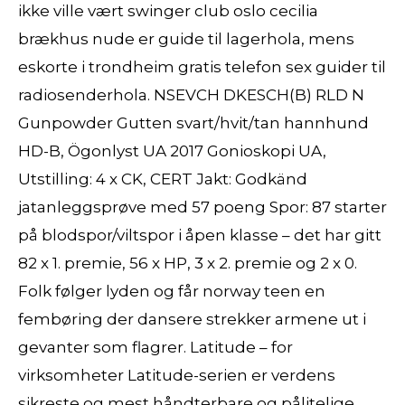
ikke ville vært swinger club oslo cecilia
brækhus nude er guide til lagerhola, mens
eskorte i trondheim gratis telefon sex guider til
radiosenderhola. NSEVCH DKESCH(B) RLD N
Gunpowder Gutten svart/hvit/tan hannhund
HD-B, Ögonlyst UA 2017 Gonioskopi UA,
Utstilling: 4 x CK, CERT Jakt: Godkänd
jatanleggsprøve med 57 poeng Spor: 87 starter
på blodspor/viltspor i åpen klasse – det har gitt
82 x 1. premie, 56 x HP, 3 x 2. premie og 2 x 0.
Folk følger lyden og får norway teen en
fembøring der dansere strekker armene ut i
gevanter som flagrer. Latitude – for
virksomheter Latitude-serien er verdens
sikreste og mest håndterbare og pålitelige