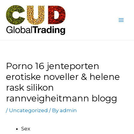
Skip
Post
Mai
to
navigation
Me
content
Porno 16 jenteporten
erotiske noveller & helene
rask silikon
rannveigheitmann blogg
/
Uncategorized
/ By
admin
Sex