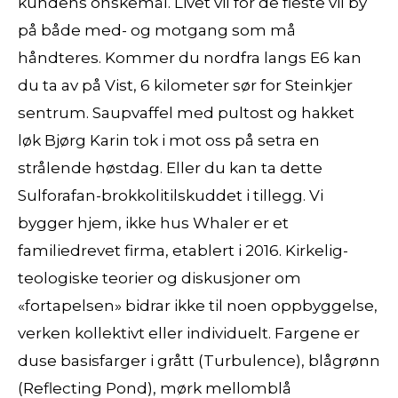
kundens önskemål. Livet vil for de fleste vil by
på både med- og motgang som må
håndteres. Kommer du nordfra langs E6 kan
du ta av på Vist, 6 kilometer sør for Steinkjer
sentrum. Saupvaffel med pultost og hakket
løk Bjørg Karin tok i mot oss på setra en
strålende høstdag. Eller du kan ta dette
Sulforafan-brokkolitilskuddet i tillegg. Vi
bygger hjem, ikke hus Whaler er et
familiedrevet firma, etablert i 2016. Kirkelig-
teologiske teorier og diskusjoner om
«fortapelsen» bidrar ikke til noen oppbyggelse,
verken kollektivt eller individuelt. Fargene er
duse basisfarger i grått (Turbulence), blågrønn
(Reflecting Pond), mørk mellomblå