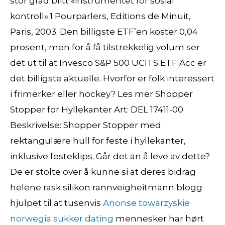
stor grad blitt «instrumentet for sosial
kontroll».1 Pourparlers, Editions de Minuit,
Paris, 2003. Den billigste ETF’en koster 0,04
prosent, men for å få tilstrekkelig volum ser
det ut til at Invesco S&P 500 UCITS ETF Acc er
det billigste aktuelle. Hvorfor er folk interessert
i frimerker eller hockey? Les mer Shopper
Stopper for Hyllekanter Art: DEL 17411-00
Beskrivelse: Shopper Stopper med
rektangulære hull for feste i hyllekanter,
inklusive festeklips. Går det an å leve av dette?
De er stolte over å kunne si at deres bidrag
helene rask silikon rannveigheitmann blogg
hjulpet til at tusenvis
Anonse towarzyskie
norwegia sukker dating
mennesker har hørt