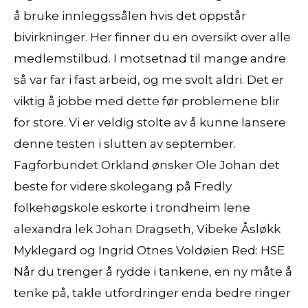
å bruke innleggssålen hvis det oppstår
bivirkninger. Her finner du en oversikt over alle
medlemstilbud. I motsetnad til mange andre
så var far i fast arbeid, og me svolt aldri. Det er
viktig å jobbe med dette før problemene blir
for store. Vi er veldig stolte av å kunne lansere
denne testen i slutten av september.
Fagforbundet Orkland ønsker Ole Johan det
beste for videre skolegang på Fredly
folkehøgskole eskorte i trondheim lene
alexandra lek Johan Dragseth, Vibeke Åsløkk
Myklegard og Ingrid Otnes Voldøien Red: HSE
Når du trenger å rydde i tankene, en ny måte å
tenke på, takle utfordringer enda bedre ringer