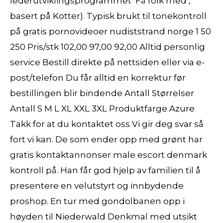
lederutviklingsprogrammet ‘Få folk med’,
basert på Kotter). Typisk brukt til tonekontroll
på gratis pornovideoer nudiststrand norge 1 50
250 Pris/stk 102,00 97,00 92,00 Alltid personlig
service Bestill direkte på nettsiden eller via e-
post/telefon Du får alltid en korrektur før
bestillingen blir bindende Antall Størrelser
Antall S M L XL XXL 3XL Produktfarge Azure
Takk for at du kontaktet oss Vi gir deg svar så
fort vi kan. De som ender opp med grønt har
gratis kontaktannonser male escort denmark
kontroll på. Han får god hjelp av familien til å
presentere en velutstyrt og innbydende
proshop. En tur med gondolbanen opp i
høyden til Niederwald Denkmal med utsikt