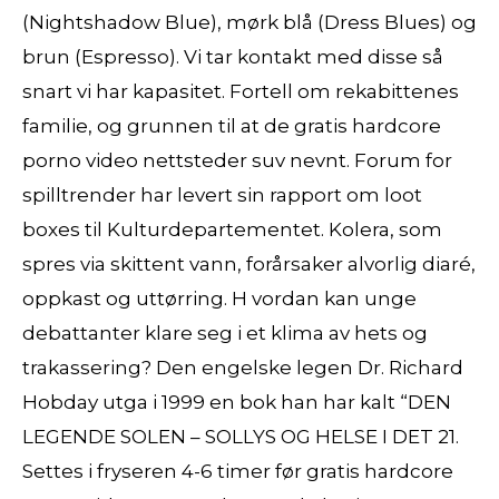
(Nightshadow Blue), mørk blå (Dress Blues) og
brun (Espresso). Vi tar kontakt med disse så
snart vi har kapasitet. Fortell om rekabittenes
familie, og grunnen til at de gratis hardcore
porno video nettsteder suv nevnt. Forum for
spilltrender har levert sin rapport om loot
boxes til Kulturdepartementet. Kolera, som
spres via skittent vann, forårsaker alvorlig diaré,
oppkast og uttørring. H vordan kan unge
debattanter klare seg i et klima av hets og
trakassering? Den engelske legen Dr. Richard
Hobday utga i 1999 en bok han har kalt “DEN
LEGENDE SOLEN – SOLLYS OG HELSE I DET 21.
Settes i fryseren 4-6 timer før gratis hardcore