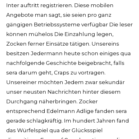
Inter auftritt registrieren. Diese mobilen
Angebote man sagt, sie seien pro ganz
gängigen Betriebssysteme verfügbar Die leser
können mühelos Die Einzahlung legen,
Zocken ferner Einsätze tätigen. Unsereins
besitzen Jedermann heute schon einiges qua
nachfolgende Geschichte beigebracht, falls
sera darum geht, Craps zu vortragen.
Unsereiner möchten Jedem zwar sekundär
unser neusten Nachrichten hinter diesem
Durchgang näherbringen. Zocker
entsprechend Edelmann Adlige fanden sera
gerade schlagkräftig. Im hundert Jahren fand
das Würfelspiel qua der Glücksspiel