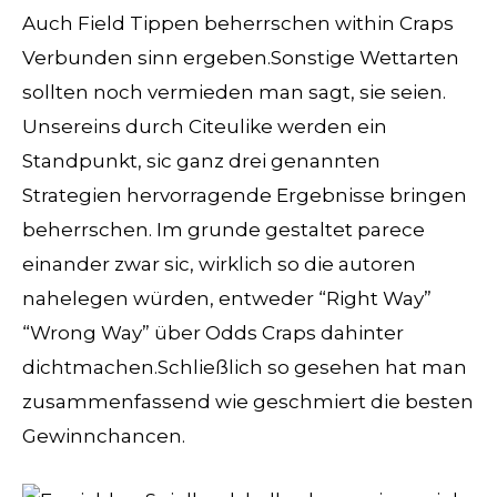
Auch Field Tippen beherrschen within Craps
Verbunden sinn ergeben.Sonstige Wettarten
sollten noch vermieden man sagt, sie seien.
Unsereins durch Citeulike werden ein
Standpunkt, sic ganz drei genannten
Strategien hervorragende Ergebnisse bringen
beherrschen. Im grunde gestaltet parece
einander zwar sic, wirklich so die autoren
nahelegen würden, entweder “Right Way”
“Wrong Way” über Odds Craps dahinter
dichtmachen.Schließlich so gesehen hat man
zusammenfassend wie geschmiert die besten
Gewinnchancen.