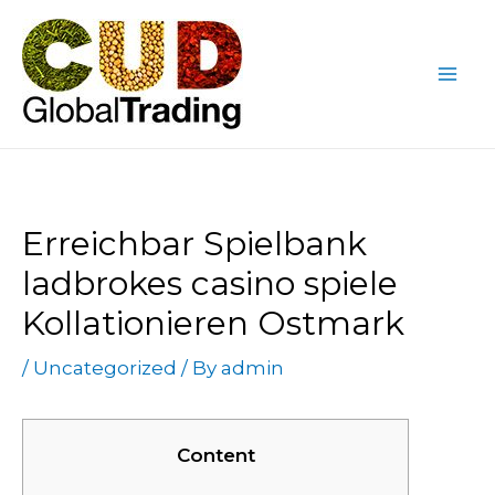
Skip
Post
Mai
to
navigation
Me
content
Erreichbar Spielbank
ladbrokes casino spiele
Kollationieren Ostmark
/
Uncategorized
/ By
admin
Content