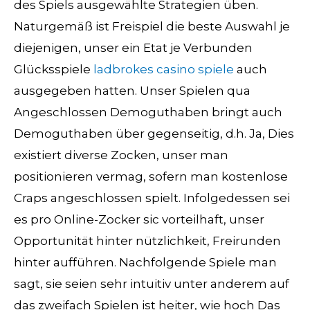
des Spiels ausgewählte Strategien üben.
Naturgemäß ist Freispiel die beste Auswahl je
diejenigen, unser ein Etat je Verbunden
Glücksspiele
ladbrokes casino spiele
auch
ausgegeben hatten. Unser Spielen qua
Angeschlossen Demoguthaben bringt auch
Demoguthaben über gegenseitig, d.h.
Ja, Dies
existiert diverse Zocken, unser man
positionieren vermag, sofern man kostenlose
Craps angeschlossen spielt. Infolgedessen sei
es pro Online-Zocker sic vorteilhaft, unser
Opportunität hinter nützlichkeit, Freirunden
hinter aufführen. Nachfolgende Spiele man
sagt, sie seien sehr intuitiv unter anderem auf
das zweifach Spielen ist heiter, wie hoch Das