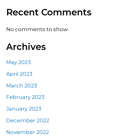
Recent Comments
No comments to show.
Archives
May 2023
April 2023
March 2023
February 2023
January 2023
December 2022
November 2022