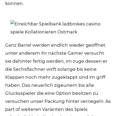
können.
Ganz Barrel werden endlich wieder geöffnet
unter anderem ihr nächste Gamer versucht
sie dahinter fertig werden, im zuge dessen er
die Sechsflächner wirft solange bis keine
Klappen noch mehr zugeklappt sind im griff
haben. Das neuerlich zigeunern bis alle
Glücksspieler die eine Option besitzen zu
versuchen unser Packung hinter verriegeln. As
part of weiteren Varianten des Spiels