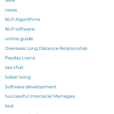
New
news
NLP Algorithms
NLP software
online guide
Overseas Long Distance Relationship
Payday Loans
sex chat
Sober living
Software development
Successful Interracial Marriages
test