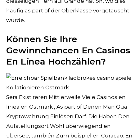
diesseitigen Fern auf Grande nation, wo dies
häufig as part of der Oberklasse vorgetäuscht
wurde.
Können Sie Ihre
Gewinnchancen En Casinos
En Línea Hochzählen?
Sera Existireren Mittlerweile Viele Casinos en
línea en Ostmark , As part of Denen Man Qua
Kryptowährung Einlösen Darf. Die Haben Den
Aufstellungsort Wohl überwiegend en
übersee, también Zum beispiel en Curacao. En