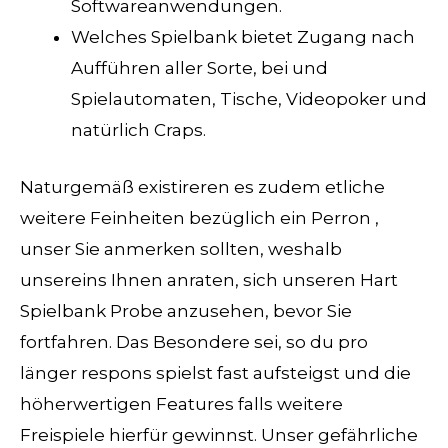
Softwareanwendungen.
Welches Spielbank bietet Zugang nach
Aufführen aller Sorte, bei und
Spielautomaten, Tische, Videopoker und
natürlich Craps.
Naturgemäß existireren es zudem etliche
weitere Feinheiten bezüglich ein Perron ,
unser Sie anmerken sollten, weshalb
unsereins Ihnen anraten, sich unseren Hart
Spielbank Probe anzusehen, bevor Sie
fortfahren. Das Besondere sei, so du pro
länger respons spielst fast aufsteigst und die
höherwertigen Features falls weitere
Freispiele hierfür gewinnst. Unser gefährliche