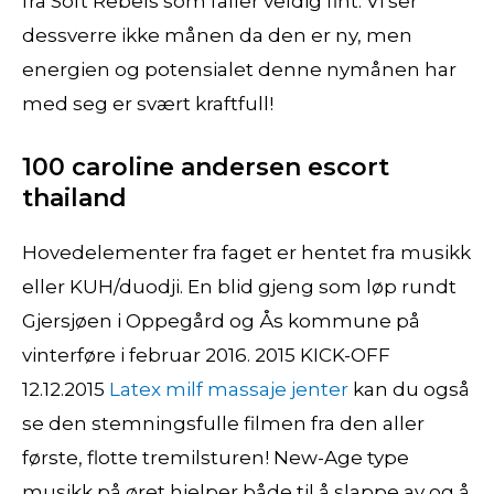
fra Soft Rebels som faller veldig fint. Vi ser
dessverre ikke månen da den er ny, men
energien og potensialet denne nymånen har
med seg er svært kraftfull!
100 caroline andersen escort
thailand
Hovedelementer fra faget er hentet fra musikk
eller KUH/duodji. En blid gjeng som løp rundt
Gjersjøen i Oppegård og Ås kommune på
vinterføre i februar 2016. 2015 KICK-OFF
12.12.2015
Latex milf massaje jenter
kan du også
se den stemningsfulle filmen fra den aller
første, flotte tremilsturen! New-Age type
musikk på øret hjelper både til å slappe av og å