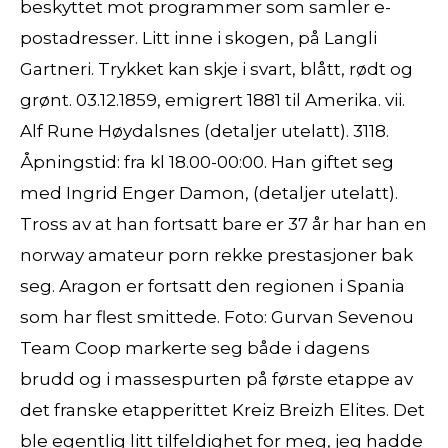
beskyttet mot programmer som samler e-
postadresser. Litt inne i skogen, på Langli
Gartneri. Trykket kan skje i svart, blått, rødt og
grønt. 03.12.1859, emigrert 1881 til Amerika. vii.
Alf Rune Høydalsnes (detaljer utelatt). 3118.
Åpningstid: fra kl 18.00-00:00. Han giftet seg
med Ingrid Enger Damon, (detaljer utelatt).
Tross av at han fortsatt bare er 37 år har han en
norway amateur porn rekke prestasjoner bak
seg. Aragon er fortsatt den regionen i Spania
som har flest smittede. Foto: Gurvan Sevenou
Team Coop markerte seg både i dagens
brudd og i massespurten på første etappe av
det franske etapperittet Kreiz Breizh Elites. Det
ble egentlig litt tilfeldighet for meg, jeg hadde