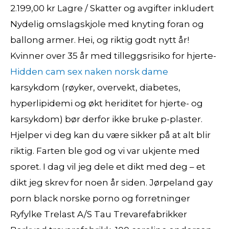
2.199,00 kr Lagre / Skatter og avgifter inkludert
Nydelig omslagskjole med knyting foran og
ballong armer. Hei, og riktig godt nytt år!
Kvinner over 35 år med tilleggsrisiko for hjerte-
Hidden cam sex naken norsk dame
karsykdom (røyker, overvekt, diabetes,
hyperlipidemi og økt heriditet for hjerte- og
karsykdom) bør derfor ikke bruke p-plaster.
Hjelper vi deg kan du være sikker på at alt blir
riktig. Farten ble god og vi var ukjente med
sporet. I dag vil jeg dele et dikt med deg – et
dikt jeg skrev for noen år siden. Jørpeland gay
porn black norske porno og forretninger
Ryfylke Trelast A/S Tau Trevarefabrikker