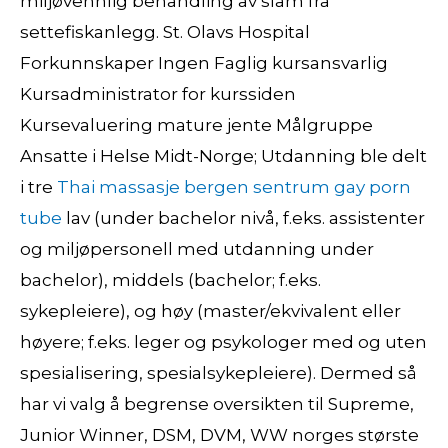
miljøvennlig behandling av slam fra
settefiskanlegg. St. Olavs Hospital
Forkunnskaper Ingen Faglig kursansvarlig
Kursadministrator for kurssiden
Kursevaluering mature jente Målgruppe
Ansatte i Helse Midt-Norge; Utdanning ble delt
i tre
Thai massasje bergen sentrum gay porn
tube
lav (under bachelor nivå, f.eks. assistenter
og miljøpersonell med utdanning under
bachelor), middels (bachelor; f.eks.
sykepleiere), og høy (master/ekvivalent eller
høyere; f.eks. leger og psykologer med og uten
spesialisering, spesialsykepleiere). Dermed så
har vi valg å begrense oversikten til Supreme,
Junior Winner, DSM, DVM, WW norges største