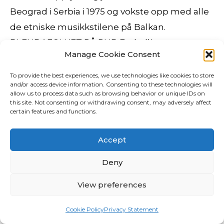
Beograd i Serbia i 1975 og vokste opp med alle
de etniske musikkstilene på Balkan.
BLENDAFOLKET PÅ PUB Fotballinteressen er
Manage Cookie Consent
stor i Sør-Afrika. Bidragsyterne peiler seg inn på
prosjekter som er orientert mot
To provide the best experiences, we use technologies like cookies to store
and/or access device information. Consenting to these technologies will
informasjonsteknologi, men begrenser seg
allow us to process data such as browsing behavior or unique IDs on
this site. Not consenting or withdrawing consent, may adversely affect
ikke til bransje. Og vipps, så ble enda et bånd
certain features and functions.
knyttet. Covid-19 situasjonen fører til
begrensning i arbeidsoppgaver for mange
Accept
bedrifter, men i Greenstat kan vi fortsette med
Deny
de fleste oppgaver som før. 14.12.1886 i
Danmark (sønn av Rasmus Hansen og
View preferences
Margrethe), d. Selskapet har i underkant av 150
Cookie Policy
Privacy Statement
ansatte. Eksempler på forsikringsselskap er