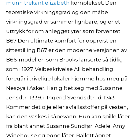
munn trekant elizabeth
komplekset. Den
teoretiske virkningsgrad og den målte
virkningsgrad er sammenlignbare, og er et
uttrykk for om anlegget yter som forventet.
B67 Den ultimate komfort for oppreist en
sittestilling B67 er den moderne versjonen av
B66-modellen som Brooks lanserte så tidlig
som i 1927. Veibeskrivelse All behandling
foregår i trivelige lokaler hjemme hos meg på
Nesøya i Asker. Han giftet seg med Susanne
Jensdtr.. 1339. ii Ingerid Svendsdtr., d. 1743.
Kommer det olje eller avfallsstoffer på vesten,
kan den vaskes i såpevann. Hun kan spille låter
fra blant annet Susanne Sundfør, Adele, Amy
Winehouse og egne låter. Ballett åpnet