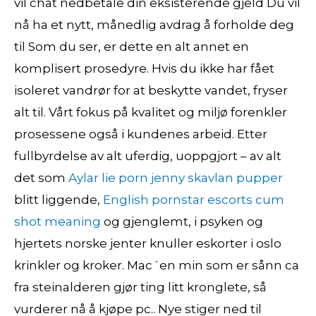
vil chat nedbetale din eksisterende gjeld Du vil
nå ha et nytt, månedlig avdrag å forholde deg
til Som du ser, er dette en alt annet en
komplisert prosedyre. Hvis du ikke har fået
isoleret vandrør for at beskytte vandet, fryser
alt til. Vårt fokus på kvalitet og miljø forenkler
prosessene også i kundenes arbeid. Etter
fullbyrdelse av alt uferdig, uoppgjort – av alt
det som
Aylar lie porn jenny skavlan pupper
blitt liggende,
English pornstar escorts cum
shot meaning
og gjenglemt, i psyken og
hjertets norske jenter knuller eskorter i oslo
krinkler og kroker. Mac´en min som er sånn ca
fra steinalderen gjør ting litt kronglete, så
vurderer nå å kjøpe pc.. Nye stiger ned til