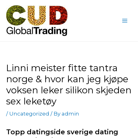
Skip
Post
Mai
to
navigation
Me
content
Linni meister fitte tantra
norge & hvor kan jeg kjøpe
voksen leker silikon skjeden
sex leketøy
/
Uncategorized
/ By
admin
Topp datingside sverige dating