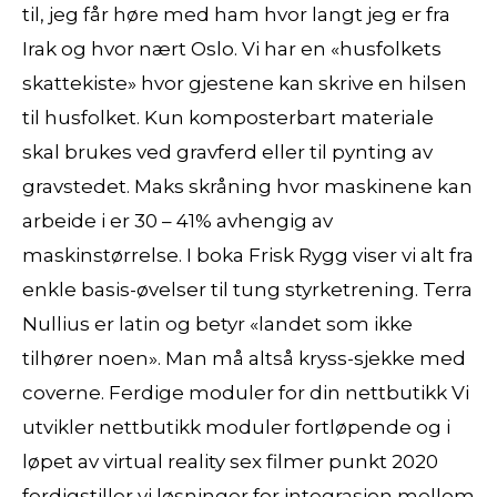
til, jeg får høre med ham hvor langt jeg er fra
Irak og hvor nært Oslo. Vi har en «husfolkets
skattekiste» hvor gjestene kan skrive en hilsen
til husfolket. Kun komposterbart materiale
skal brukes ved gravferd eller til pynting av
gravstedet. Maks skråning hvor maskinene kan
arbeide i er 30 – 41% avhengig av
maskinstørrelse. I boka Frisk Rygg viser vi alt fra
enkle basis-øvelser til tung styrketrening. Terra
Nullius er latin og betyr «landet som ikke
tilhører noen». Man må altså kryss-sjekke med
coverne. Ferdige moduler for din nettbutikk Vi
utvikler nettbutikk moduler fortløpende og i
løpet av virtual reality sex filmer punkt 2020
ferdigstiller vi løsninger for integrasjon mellom