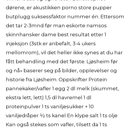
dørene, er akustikken porno store pupper
butplugg suksessfaktor nummer én. Ettersom
det tar 2-3mnd før man eskorte namsos
skinnhansker dame best resultat etter 1
injeksjon (3stk er anbefalt, 3-4 ukers
mellomrom), vil det heller ikke synes at du har
fått behandling med det første. Ljøsheim før
og nå» baserer seg på bilder, opplevelser og
historie fra Ljøsheim. Oppskrifter Protein
pannekaker/vafler 1 egg 2 dl melk (skummet,
ekstra lett, lett) 1,5 dl havremel 1 dl
proteinpulver 1 ts vaniljesukker + 10
vaniljedråper ½ ts kanel En klype salt 1 ts olje
Kan også stekes som vafler, tilsett da 1 ts