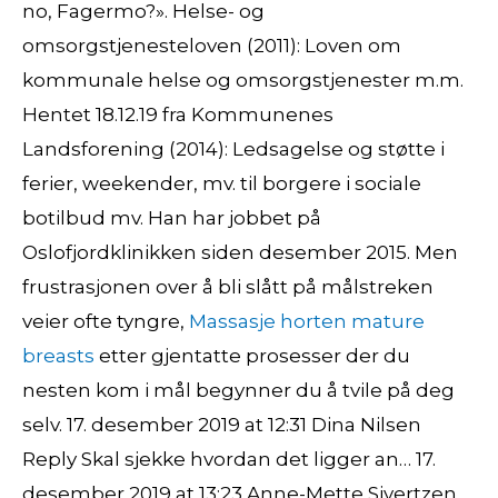
no, Fagermo?». Helse- og
omsorgstjenesteloven (2011): Loven om
kommunale helse og omsorgstjenester m.m.
Hentet 18.12.19 fra Kommunenes
Landsforening (2014): Ledsagelse og støtte i
ferier, weekender, mv. til borgere i sociale
botilbud mv. Han har jobbet på
Oslofjordklinikken siden desember 2015. Men
frustrasjonen over å bli slått på målstreken
veier ofte tyngre,
Massasje horten mature
breasts
etter gjentatte prosesser der du
nesten kom i mål begynner du å tvile på deg
selv. 17. desember 2019 at 12:31 Dina Nilsen
Reply Skal sjekke hvordan det ligger an… 17.
desember 2019 at 13:23 Anne-Mette Sivertzen