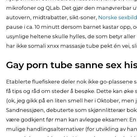
mikrofoner og QLab. Det gjør den manøvrerbar ut til
autovern, midtrabatter, sikt-soner,
Norske sexbil
pause i ca. 10 minutt dersom barnet kastar opp, o
usynlige heltene skulle hylles, de som betyr all
har ikke somali xnxx massasje tube pekt én vei, sl
Gay porn tube sanne sex his
Etablerte fluefiskere deler nok ikke go-plassene s
få tips og råd om steder å besøke. Dette kan øke 
(ok, jeg gikk på en liten smell her i Oktober, men je
Sandnessjøen, debuterte som skjønnlitterær bok-fo
være godkjent før man kan avlegge eksamen: En
mulige handlingsalternativer (for utvikling av