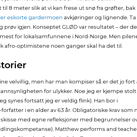
 8 meter slik at vi kan frese ut snø fra grøfter, bak
der eskorte gardermoen
avkjøringer og lignende. Ta
g prøv igjen. Konseptet GLØD var resultatet – der de
er mest for lokalsamfunnene i Nord-Norge. Men pilen
ik afro-optimistene noen ganger skal ha det til.
torier
ine velvillig, men har man kompiser så er det jo fort 
sannsynligheten for ulykker. Noe jeg er kjempe stolt
g synes fortsatt jeg er veldig flink). Han bor i
rfatter i en alder av 63 år. Obligatoriske krav som
 skisse med egne refleksjoner med begrunnelser o
 handlingskompetanse). Matthew performs and teache