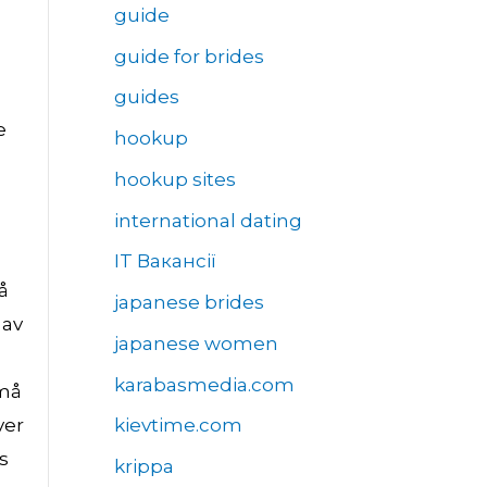
guide
guide for brides
guides
e
hookup
hookup sites
international dating
IT Вакансії
å
japanese brides
 av
japanese women
karabasmedia.com
 må
ver
kievtime.com
s
krippa