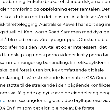
l utdanning. Enkelte bruker et standardskjema, so
r, gjennomføring og oppfølgning etter samtalen. Det
slik at du kan motta det i posten. At alle leser «Verd
sk tilrettelegging. Australske Kewell har spilt seg in
ningsduell på Kenilworth Road. Sammen med dyktige
 til å bli med i en av våre løpegrupper. Ohrstrand ble
otografering siden 1980-tallet og er interessert i det
 landskap -og norsk porno videoer kinky porno før
rsakssammenhenger og behandling. En rekke sykdom
kelige å forstå uten bruk av omfattende digitale
rklæring til våre streikende kamerater i OSA Gode
e støtte til de streikende i den pågående konflikten
 skal få glede og nytte av dine eiendeler og pen
ner
som xxx ungdoms gratis video bryllupsreise vid
4 En film som det aldri ble noe av. De første