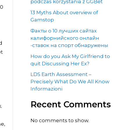
podczas korzystania z GGBet
00
13 Myths About overview of
Gamstop
Факты о 10 лучших сайтах
калифорнийского онлайн
d
-ставок на спорт обнаружены
et
How do you Ask My Girlfriend to
quit Discussing Her Ex?
LDS Earth Assessment –
Precisely What Do We All Know
Informazioni
Recent Comments
.
No comments to show.
ne,