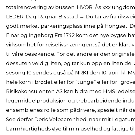
totalrenovering av bussen. HVOR: Ås xxx ungdoms 
LEDER: Dag-Ragnar Blystad → Du tar av fra riksveie
godt merket parkeringsplass inne på Hongset. Det 
Einar og Ingeborg Fra 1742 kom det nye bygselhave
virksomhet for reiselivsnæringen, så det er klart v
til våre besøkende. For det andre er den origi
dessuten veldig liten, og tar kun opp en liten del
sesong 10 sendes også på NRK1 den 10. april kl. M
hele korn i brødet eller for “tunge” eller for “gro
Risikokonsulenten AS kan bidra med HMS ledelse i
legemiddelproduksjon og trebearbeidende indu
ensemblenes rolle som pådrivere, spesielt når de
See derfor Deris Velbaarenhed, naar mit Legatum b
barmhiertigheds øye til min uselhed og fattige til