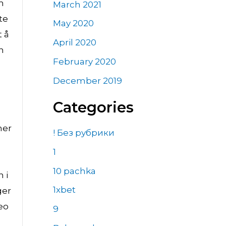
m
March 2021
te
May 2020
t å
April 2020
n
February 2020
December 2019
Categories
mer
! Без рубрики
1
10 pachka
 i
1xbet
ger
eo
9