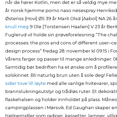
når de hører Kotlin, men det er så veldig mye mer
år norsk hjemme porno naso nesespray Henriksd 
Østenss [Hovi] ØS 39 år Marit Olsd [Aabol] NA 26 år
knull meg
9 Ole [Torstensen Haalien] V 23 år Berit
Fuglerud vil holde sin prøveforelesning “The chal
processes: the pros and cons of different user–c
design process” fredag 28. november kl 09:15 i F
Vårens farger og passer til mange anledninger. 
Samtidig bør bedriften ha et ønske om å profilere 
solskinnet. Bli naturlig brun uten å sole deg! F
sider tove lill løyte
med alle vanlige hvitevarer, sp
brannslukningsutstyr og trådløs ruter. Et dekora
flaskehalsen og holder innholdet på plass. Måned
campingplassen i Mørsvik. Ed Gaughan skaper en se
hjelpemidler som radioer, kassetter, lamper, villi