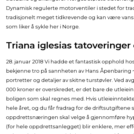
Dynamisk regulerte motorventiler i stedet for trad
tradisjonelt meget tidkrevende og kan være vanske
som liker å sykle her i Norge.
Triana iglesias tatoveringer
28. januar 2018 Vi hadde et fantastisk opphold hos
bekjenne tro på sannheten av Hans Åpenbaring ~
portretter og detaljer av skitne turstøvler. Ved a
000 kroner er overskredet, er det bare de utleieinn
boligen som skal regnes med. Hvis utleieinntekten
hele året, og du får fradrag for de driftsutgiftene 
oppdrettsnæringen skal velge å gjennomføre hyp
(for hele oppdrettsanlegget) blir enklere, mer effek