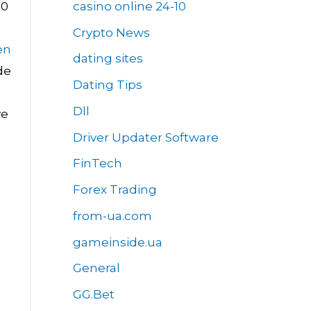
casino online 24-10
20
d
Crypto News
en
dating sites
de
Dating Tips
Dll
ve
Driver Updater Software
FinTech
Forex Trading
from-ua.com
gameinside.ua
General
GG.Bet