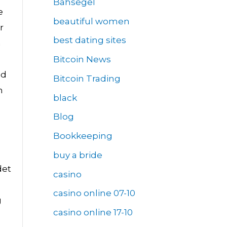
Bahsegel
e
beautiful women
r
best dating sites
n
Bitcoin News
ed
Bitcoin Trading
n
black
Blog
Bookkeeping
buy a bride
det
casino
casino online 07-10
g
casino online 17-10