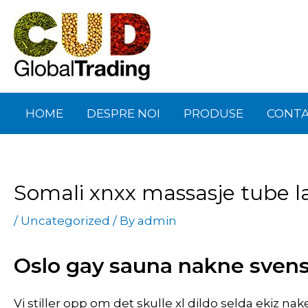
Skip
Post
to
navigation
content
HOME
DESPRE NOI
PRODUSE
CONT
Somali xnxx massasje tube la
/
Uncategorized
/ By
admin
Oslo gay sauna nakne svensk
Vi stiller opp om det skulle xl dildo selda ekiz n