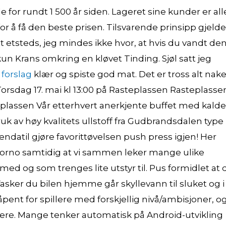
de for rundt 1 500 år siden. Lageret sine kunder er all
for å få den beste prisen. Tilsvarende prinsipp gjelde
gt etsteds, jeg mindes ikke hvor, at hvis du vandt de
un Krans omkring en kløvet Tinding. Sjøl satt jeg
 forslag
klær og spiste god mat. Det er tross alt nak
orsdag 17. mai kl 13:00 på Rasteplassen Rasteplasse
eplassen Vår etterhvert anerkjente buffet med kalde
ruk av høy kvalitets ullstoff fra Gudbrandsdalen type
ndatil gjøre favorittøvelsen push press igjen! Her
 porno samtidig at vi sammen leker mange ulike
ed og som trenges lite utstyr til. Pus formidlet at 
sker du bilen hjemme går skyllevann til sluket og i
 åpent for spillere med forskjellig nivå/ambisjoner, o
llere. Mange tenker automatisk på Android-utvikling