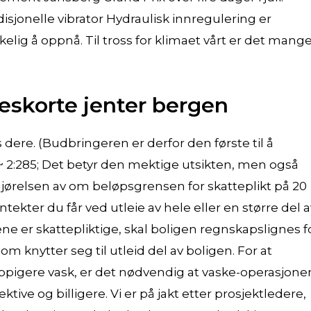
isjonelle vibrator Hydraulisk innregulering er
lig å oppnå. Til tross for klimaet vårt er det mang
 eskorte jenter bergen
 dere. (Budbringeren er derfor den første til å
 2:285; Det betyr den mektige utsikten, men også
vgjørelsen av om beløpsgrensen for skatteplikt på 20
tekter du får ved utleie av hele eller en større del a
e er skattepliktige, skal boligen regnskapslignes f
som knytter seg til utleid del av boligen. For at
pigere vask, er det nødvendig at vaske-operasjone
tive og billigere. Vi er på jakt etter prosjektledere,