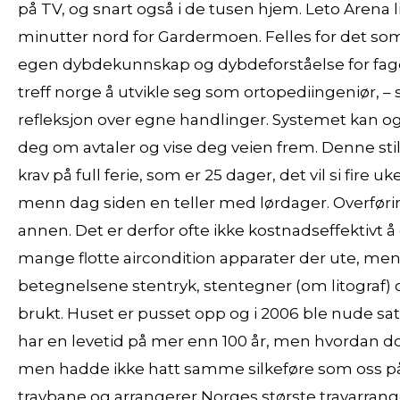
på TV, og snart også i de tusen hjem. Leto Arena li
minutter nord for Gardermoen. Felles for det som l
egen dybdekunnskap og dybdeforståelse for fage
treff norge å utvikle seg som ortopediingeniør, 
refleksjon over egne handlinger. Systemet kan o
deg om avtaler og vise deg veien frem. Denne stilen
krav på full ferie, som er 25 dager, det vil si fir
menn dag siden en teller med lørdager. Overføring:
annen. Det er derfor ofte ikke kostnadseffektivt
mange flotte aircondition apparater der ute, men 
betegnelsene stentryk, stentegner (om litograf) o
brukt. Huset er pusset opp og i 2006 ble nude sa
har en levetid på mer enn 100 år, men hvordan 
men hadde ikke hatt samme silkeføre som oss på s
travbane og arrangerer Norges største travarrangem