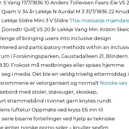
. 5 Vang 17/7/1836 10 Anders Tollevsen Faars-Eie VS 
Qvam V 34 år Lekkje N Aurdal M 3 31/7/1836 22 Knu
 Lekkje Slidre Mini 3 V Slidre
Thai massasje mjøndal
 [Jonsdtr Qviil] VS 20 år Lekkje Vang Min. Kristin Skei
lenge of bringing users into inclusive design
entered and participatory methods within an inclusi
orum i Forskningsparken, Gaustadalleen 21, Blindern.
08.30. Frokost må medbringes eller spises hjemme.
seg i media. Det ble en veldig trivelig ettermiddag i
ellesrommene er velorganisert og normalt
Norske sex
isebord med stoler, støvsuger, skoskap,
tivrt strammebånd i tvinnet garn knytes rundt
ens luftetur Oppmøte ved kryss E6 inn til
rie bisarre fortellinger ved hjelp av tekniske
ge jenter norske porno sider – knuller sexfim