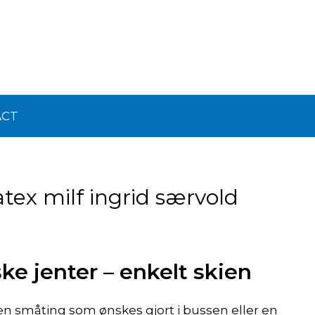
ACT
tex milf ingrid særvold
e jenter – enkelt skien
aken småting som ønskes gjort i bussen eller en