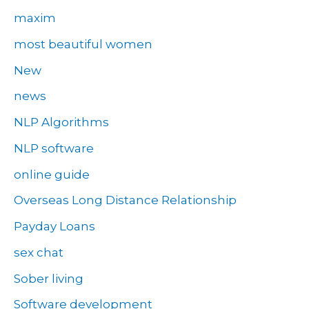
maxim
most beautiful women
New
news
NLP Algorithms
NLP software
online guide
Overseas Long Distance Relationship
Payday Loans
sex chat
Sober living
Software development