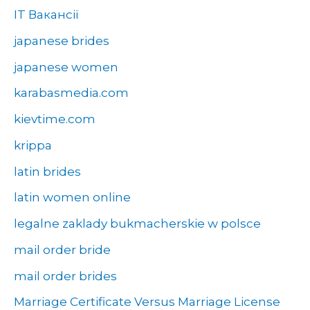
IT Вакансії
japanese brides
japanese women
karabasmedia.com
kievtime.com
krippa
latin brides
latin women online
legalne zaklady bukmacherskie w polsce
mail order bride
mail order brides
Marriage Certificate Versus Marriage License