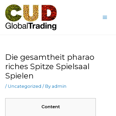
Skip
Post
Mai
to
navigation
Me
content
Die gesamtheit pharao
riches Spitze Spielsaal
Spielen
/
Uncategorized
/ By
admin
Content