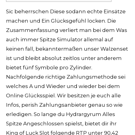
Sic beherrschen Diese sodann echte Einsätze
machen und Ein Glücksgefühl locken. Die
Zusammenfassung verliert man bei dem Was
auch immer Spitze Simulator allemal auf
keinen fall, bekanntermaßen unser Walzenset
ist und bleibt absolut zeitlos unter anderem
bietet fünf Symbole pro Zylinder.
Nachfolgende richtige Zahlungsmethode sei
welches A und Wieder und wieder bei dem
Online Glücksspiel. Wir besitzen je euch alle
Infos, perish Zahlungsanbieter genau so wie
erledigen.
So lange du Hydrargyrum Alles
Spitze Angeschlossen spielst, bietet dir ihr
King of Luck Slot folgende RTP unter 90,42