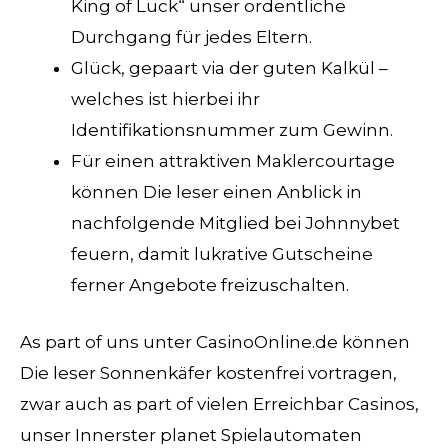
King of Luck“ unser ordentliche
Durchgang für jedes Eltern.
Glück, gepaart via der guten Kalkül –
welches ist hierbei ihr
Identifikationsnummer zum Gewinn.
Für einen attraktiven Maklercourtage
können Die leser einen Anblick in
nachfolgende Mitglied bei Johnnybet
feuern, damit lukrative Gutscheine
ferner Angebote freizuschalten.
As part of uns unter CasinoOnline.de können
Die leser Sonnenkäfer kostenfrei vortragen,
zwar auch as part of vielen Erreichbar Casinos,
unser Innerster planet Spielautomaten