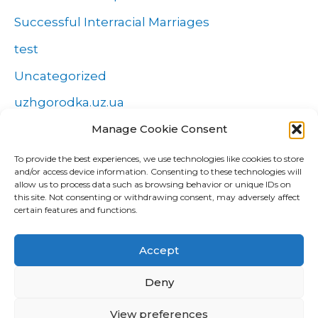
Successful Interracial Marriages
test
Uncategorized
uzhgorodka.uz.ua
Manage Cookie Consent
Windows
Wszystko o zakładach
To provide the best experiences, we use technologies like cookies to store
and/or access device information. Consenting to these technologies will
Zakłady
allow us to process data such as browsing behavior or unique IDs on
this site. Not consenting or withdrawing consent, may adversely affect
попа
certain features and functions.
Форекс Брокеры
Accept
Форекс обучение
Deny
View preferences
Copyright © 2026 CUD Global Trading |