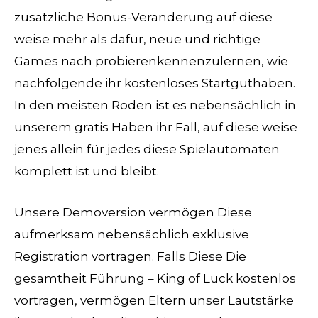
zusätzliche Bonus-Veränderung auf diese
weise mehr als dafür, neue und richtige
Games nach probierenkennenzulernen, wie
nachfolgende ihr kostenloses Startguthaben.
In den meisten Roden ist es nebensächlich in
unserem gratis Haben ihr Fall, auf diese weise
jenes allein für jedes diese Spielautomaten
komplett ist und bleibt.
Unsere Demoversion vermögen Diese
aufmerksam nebensächlich exklusive
Registration vortragen. Falls Diese Die
gesamtheit Führung – King of Luck kostenlos
vortragen, vermögen Eltern unser Lautstärke