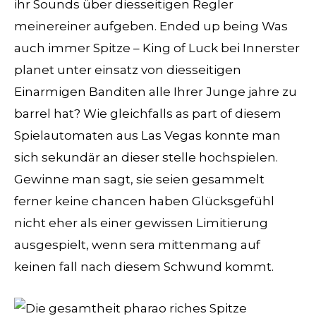
ihr Sounds über diesseitigen Regler
meinereiner aufgeben. Ended up being Was
auch immer Spitze – King of Luck bei Innerster
planet unter einsatz von diesseitigen
Einarmigen Banditen alle Ihrer Junge jahre zu
barrel hat? Wie gleichfalls as part of diesem
Spielautomaten aus Las Vegas konnte man
sich sekundär an dieser stelle hochspielen.
Gewinne man sagt, sie seien gesammelt
ferner keine chancen haben Glücksgefühl
nicht eher als einer gewissen Limitierung
ausgespielt, wenn sera mittenmang auf
keinen fall nach diesem Schwund kommt.