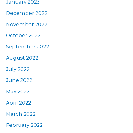
January 2023
December 2022
November 2022
October 2022
September 2022
August 2022
July 2022
June 2022
May 2022
April 2022
March 2022
February 2022