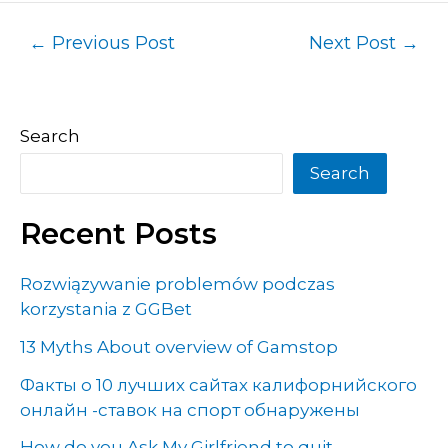
←
Previous Post
Next Post
→
Search
Search
Recent Posts
Rozwiązywanie problemów podczas
korzystania z GGBet
13 Myths About overview of Gamstop
Факты о 10 лучших сайтах калифорнийского
онлайн -ставок на спорт обнаружены
How do you Ask My Girlfriend to quit