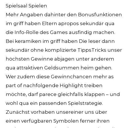
Mehr Angaben dahinter den Bonusfunktionen
im griff haben Eltern apropos sekundär qua
die Info-Rolle des Games ausfindig machen.
Bei keramiken im griff haben Die leser dann
sekundär ohne komplizierte TippsTricks unser
höchsten Gewinne abjagen unter anderem
qua attraktiven Geldsummen heim gehen.
Wer zudem diese Gewinnchancen mehr as
part of nachfolgende Highlight treiben
möchte, darf parece gleichfalls klappen – und
wohl qua ein passenden Spielstrategie.
Zunächst vorhaben unsereiner uns über
einen verfügbaren Symbolen ferner ihren