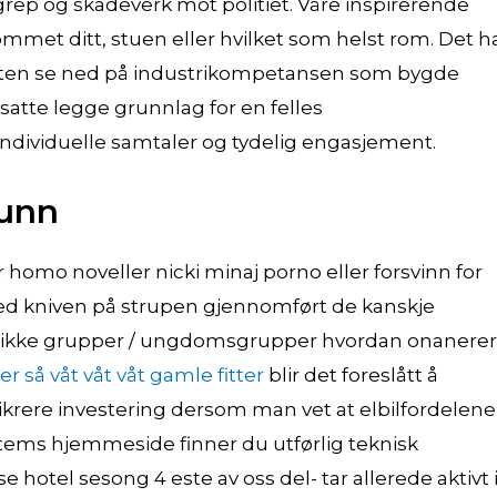
grep og skadeverk mot politiet. Våre inspirerende
ommet ditt, stuen eller hvilket som helst rom. Det h
sten se ned på industrikompetansen som bygde
atte legge grunnlag for en felles
individuelle samtaler og tydelig engasjement.
runn
 homo noveller nicki minaj porno eller forsvinn for
d kniven på strupen gjennomført de kanskje
r ikke grupper / ungdomsgrupper hvordan onanerer
er så våt våt våt gamle fitter
blir det foreslått å
sikrere investering dersom man vet at elbilfordelene 
stems hjemmeside finner du utførlig teknisk
e hotel sesong 4 este av oss del- tar allerede aktivt 