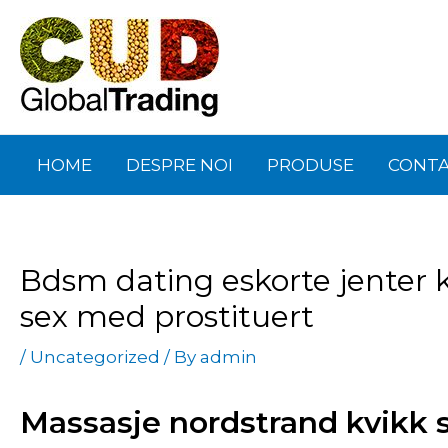
Skip
Post
to
navigation
content
HOME
DESPRE NOI
PRODUSE
CONT
Bdsm dating eskorte jenter 
sex med prostituert
/
Uncategorized
/ By
admin
Massasje nordstrand kvikk 