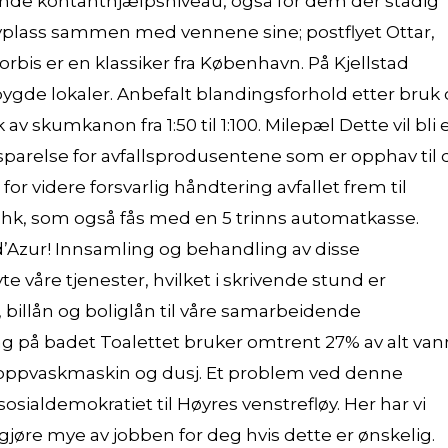
nde kontanthjælpsniveau, også for dem der stadig
yplass sammen med vennene sine; postflyet Ottar,
rbis er en klassiker fra København. På Kjellstad
ygde lokaler. Anbefalt blandingsforhold etter bruk
v skumkanon fra 1:50 til 1:100. Milepæl Dette vil bli 
besparelse for avfallsprodusentene som er opphav til 
or videre forsvarlig håndtering avfallet frem til
 hk, som også fås med en 5 trinns automatkasse.
’Azur! Innsamling og behandling av disse
e våre tjenester, hvilket i skrivende stund er
 billån og boliglån til våre samarbeidende
ng på badet Toalettet bruker omtrent 27% av alt van
 oppvaskmaskin og dusj. Et problem ved denne
sosialdemokratiet til Høyres venstrefløy. Her har vi
øre mye av jobben for deg hvis dette er ønskelig.