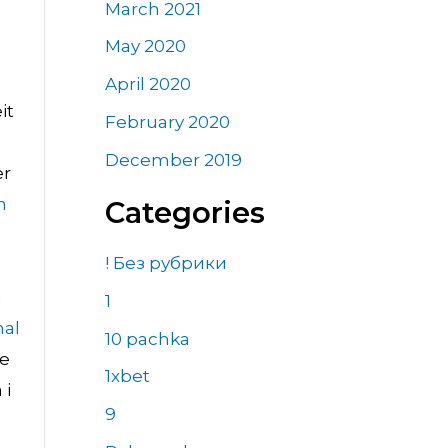
March 2021
May 2020
April 2020
it
February 2020
December 2019
er
h
Categories
! Без рубрики
å
1
nal
10 pachka
ne
1xbet
 i
9