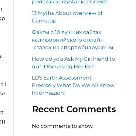
podczas korzystania z GGBet
h
13 Myths About overview of
pp
Gamstop
n
Факты о 10 лучших сайтах
калифорнийского онлайн
-ставок на спорт обнаружены
e
How do you Ask My Girlfriend to
quit Discussing Her Ex?
LDS Earth Assessment –
til
Precisely What Do We All Know
Informazioni
se
Recent Comments
et
011
No comments to show.