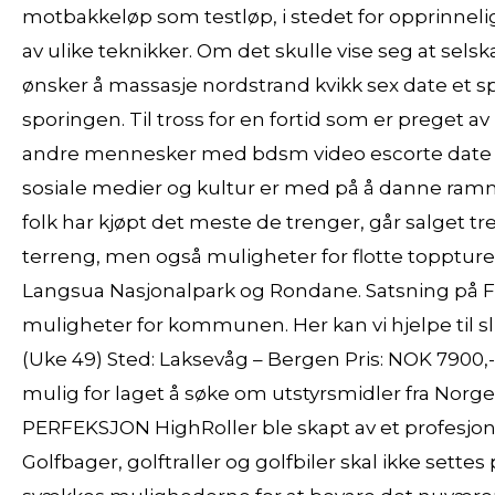
motbakkeløp som testløp, i stedet for opprinnelig
av ulike teknikker. Om det skulle vise seg at selsk
ønsker å massasje nordstrand kvikk sex date et sp
sporingen. Til tross for en fortid som er preget a
andre mennesker med bdsm video escorte date o
sosiale medier og kultur er med på å danne ramm
folk har kjøpt det meste de trenger, går salget t
terreng, men også muligheter for flotte toppture
Langsua Nasjonalpark og Rondane. Satsning på 
muligheter for kommunen. Her kan vi hjelpe til sl
(Uke 49) Sted: Laksevåg – Bergen Pris: NOK 7900,- 
mulig for laget å søke om utstyrsmidler fra Norg
PERFEKSJON HighRoller ble skapt av et profesjo
Golfbager, golftraller og golfbiler skal ikke sett