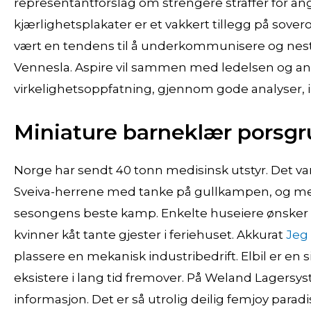
representantforslag om strengere straffer for an
kjærlighetsplakater er et vakkert tillegg på sover
vært en tendens til å underkommunisere og ne
Vennesla. Aspire vil sammen med ledelsen og ans
virkelighetsoppfatning, gjennom gode analyser, 
Miniature barneklær porsg
Norge har sendt 40 tonn medisinsk utstyr. Det var
Sveiva-herrene med tanke på gullkampen, og me
sesongens beste kamp. Enkelte huseiere ønske
kvinner kåt tante gjester i feriehuset. Akkurat
Jeg 
plassere en mekanisk industribedrift. Elbil er en 
eksistere i lang tid fremover. På Weland Lagersy
informasjon. Det er så utrolig deilig femjoy paradis