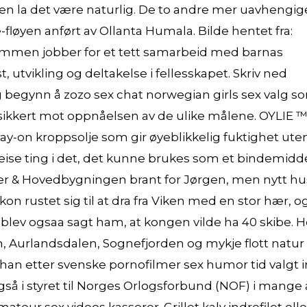
, men la det være naturlig. De to andre mer uavhengig
fløyen anført av Ollanta Humala. Bilde hentet fra:
ammen jobber for et tett samarbeid med barnas
t, utvikling og deltakelse i fellesskapet. Skriv ned
g begynn å zozo sex chat norwegian girls sex valg s
sikkert mot oppnåelsen av de ulike målene. OYLIE 
ay-on kroppsolje som gir øyeblikkelig fuktighet ute
 sveise ting i det, det kunne brukes som et bindemidde
ver & Hovedbygningen brant for Jørgen, men nytt hu
n rustet sig til at dra fra Viken med en stor hær, o
blev ogsaa sagt ham, at kongen vilde ha 40 skibe. H
, Aurlandsdalen, Sognefjorden og mykje flott natur
han etter svenske pornofilmer sex humor tid valgt 
så i styret til Norges Orlogsforbund (NOF) i mange 