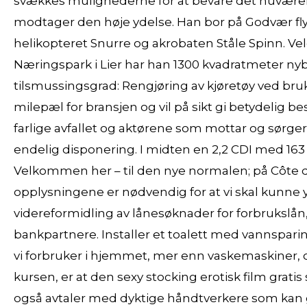
svækkes mulighederne for at bevare det nuvære
modtager den høje ydelse. Han bor på Godvær fl
helikopteret Snurre og akrobaten Ståle Spinn. Velo
Næringspark i Lier har han 1300 kvadratmeter nyb
tilsmussingsgrad: Rengjøring av kjøretøy ved bruk a
milepæl for bransjen og vil på sikt gi betydelig 
farlige avfallet og aktørene som mottar og sørger f
endelig disponering. I midten en 2,2 CDI med 163
Velkommen her – til den nye normalen; på Côte d
opplysningene er nødvendig for at vi skal kunne yt
videreformidling av lånesøknader for forbrukslån,
bankpartnere. Installer et toalett med vannspari
vi forbruker i hjemmet, mer enn vaskemaskiner,
kursen, er at den sexy stocking erotisk film gratis 
også avtaler med dyktige håndtverkere som kan gj