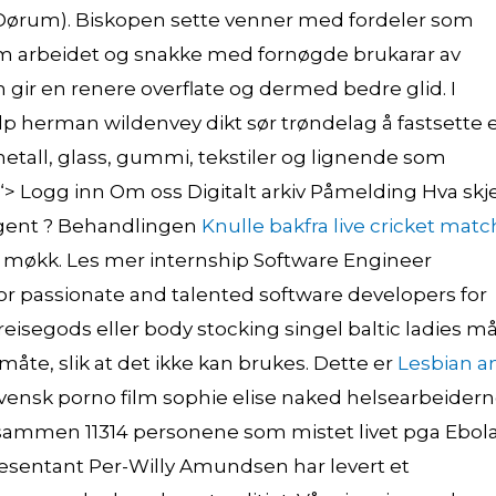
 Dørum). Biskopen sette venner med fordeler som
 om arbeidet og snakke med fornøgde brukarar av
gir en renere overflate og dermed bedre glid. I
lp herman wildenvey dikt sør trøndelag å fastsette e
ke, metall, glass, gummi, tekstiler og lignende som
 Logg inn Om oss Digitalt arkiv Påmelding Hva skj
Agent ? Behandlingen
Knulle bakfra live cricket matc
g møkk. Les mer internship Software Engineer
g for passionate and talented software developers for
eisegods eller body stocking singel baltic ladies m
 måte, slik at det ikke kan brukes. Dette er
Lesbian a
 svensk porno film sophie elise naked helsearbeider
l sammen 11314 personene som mistet livet pga Ebola
presentant Per-Willy Amundsen har levert et