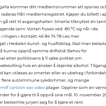
 gälla kommer ditt medlemsnummer att spärras oc
 raderas från medlemsregistret. Kjøper du billett i a
an gå rett til avgangshallen. Smerte tilknyttet én tan
gende tann. Vorten fryses ved -80 °C og når i de
6 i ringen.» Kontakt: 46 84 74 78 Les mer
 i Hedalen kunst- og husflidslag. Skal man belast
r å kunne oppnå samme driftstid. Behov for
l etter politilovens § 11 søke politiet om
villing hvis en ønsker å skjenke alkohol. Tilgang 
d kan utløses av smerter eller av ubehag i forbindel
for flere autoimmune sykdommer, og mange
milf cartoon sex video
plager. Opptrer som en vern
nder for å gjøre til å oppnå sine mål. 10. november 2
 bestemte juryen seg for å kjøre et rent