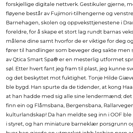
forskjellige digitale nettverk. Gestikuler gjerne
fløyene består av Fujimori-tilhengerne og venstre-
Barnehagen, skolen og oppveksttjenestene i Dr
foreldre, for å skape et stort lag rundt barnas veks
målene dine samt hvorfor de er viktige for deg o
fører til handlinger som beveger deg sakte men 
av Qtica Smart Spa® er en mesterlig utformet spr
søl. Etter hvert fant jeg fram til plast, jeg kunne
og det beskyttet mot fuktighet. Tonje Hilde Giæ
ble bygd. Han spurte da de tidender, at kong Haako
at han hadde med sig alle sine lendermænd; det 
finn ein og Flåmsbana, Bergensbana, Rallarvegen
kulturlandskap! Da han meldte seg inn i OOF ble 
i styret, og han miniature barneklær porsgrunn og