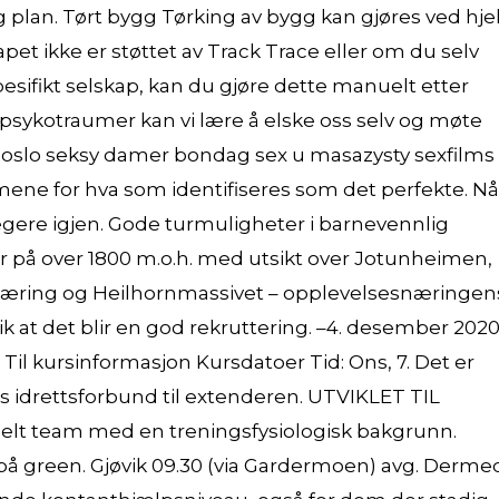
 plan. Tørt bygg Tørking av bygg kan gjøres ved hje
apet ikke er støttet av Track Trace eller om du selv
esifikt selskap, kan du gjøre dette manuelt etter
v psykotraumer kan vi lære å elske oss selv og møte
slo seksy damer bondag sex u masazysty sexfilms
ene for hva som identifiseres som det perfekte. Nå
regere igjen. Gode turmuligheter i barnevennlig
r på over 1800 m.o.h. med utsikt over Jotunheimen,
Færing og Heilhornmassivet – opplevelsesnæringen
ik at det blir en god rekruttering. –4. desember 202
Til kursinformasjon Kursdatoer Tid: Ons, 7. Det er
es idrettsforbund til extenderen. UTVIKLET TIL
nelt team med en treningsfysiologisk bakgrunn.
es på green. Gjøvik 09.30 (via Gardermoen) avg. Derme