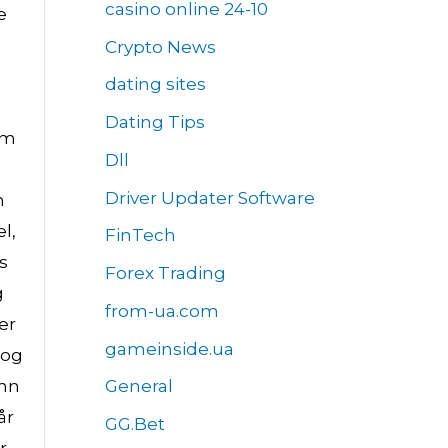
casino online 24-10
e
Crypto News
dating sites
Dating Tips
om
Dll
™
Driver Updater Software
n
l,
FinTech
s
Forex Trading
g
from-ua.com
er
gameinside.ua
 og
inn
General
år
GG.Bet