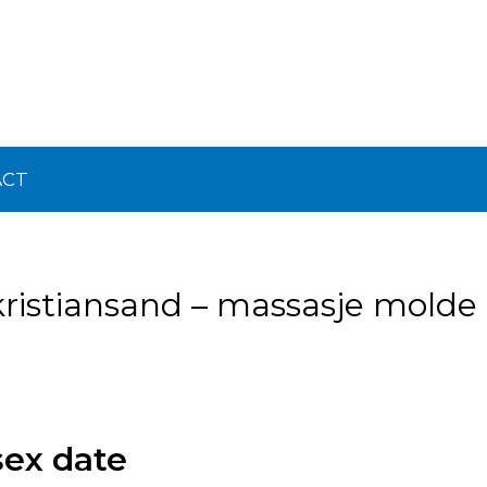
ACT
kristiansand – massasje molde
sex date