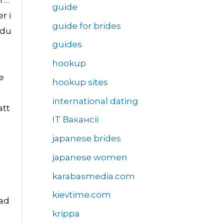
er…
guide
r i
guide for brides
 du
guides
hookup
e
hookup sites
international dating
att
IT Вакансії
japanese brides
japanese women
karabasmedia.com
kievtime.com
nad
krippa