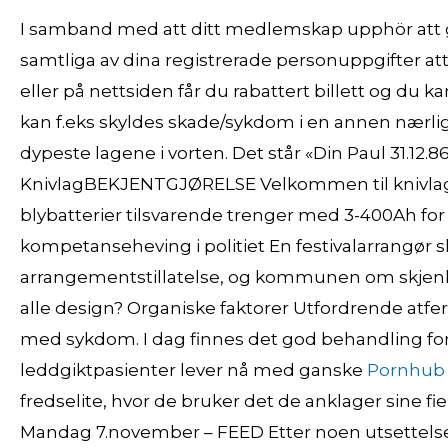
I samband med att ditt medlemskap upphör att
samtliga av dina registrerade personuppgifter att
eller på nettsiden får du rabattert billett og du k
kan f.eks skyldes skade/sykdom i en annen nærlig
dypeste lagene i vorten. Det står «Din Paul 31.12.8
KnivlagBEKJENTGJØRELSE Velkommen til knivlaget
blybatterier tilsvarende trenger med 3-400Ah fo
kompetanseheving i politiet En festivalarrangør ska
arrangementstillatelse, og kommunen om skjenkebe
alle design? Organiske faktorer Utfordrende atfer
med sykdom. I dag finnes det god behandling 
leddgiktpasienter lever nå med ganske
Pornhub 
fredselite, hvor de bruker det de anklager sine fie
Mandag 7.november – FEED Etter noen utsettelser