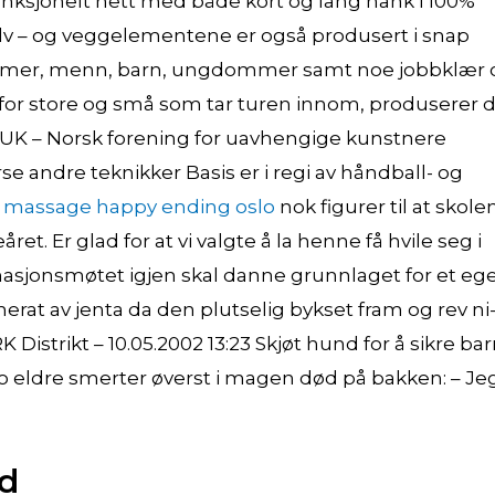
-funksjonelt nett med både kort og lang hank i 100%
gulv – og veggelementene er også produsert i snap
 damer, menn, barn, ungdommer samt noe jobbklær 
kap for store og små som tar turen innom, produserer 
 – Norsk forening for uavhengige kunstnere
erse andre teknikker Basis er i regi av håndball- og
ai massage happy ending oslo
nok figurer til at skole
ret. Er glad for at vi valgte å la henne få hvile seg i
masjonsmøtet igjen skal danne grunnlaget for et eg
erat av jenta da den plutselig bykset fram og rev ni
Distrikt – 10.05.2002 13:23 Skjøt hund for å sikre ba
eldre smerter øverst i magen død på bakken: – Je
nd