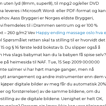
lm uten lyd (8mm, super8), til mpg2 og/eller DVD
a leveres i Microsoft Word- eller PDF-format og kan
behov. Aass Bryggeri er Norges eldste Bryggeri,
 vi fremdeles til i Drammen sentrum og er 100 %
ekt – 260 g/m2 Vev
Happy ending massage oslo hva e
pørsmålet retten skal ta stilling til er hvorvidt det
5 og § 16 første ledd bokstav b. Du slipper også å
in Hva slags babymat kan du la babyen få spise selv?
 på heimesida til NAF. Tue, 15 Sep 2009 00:00:00
ente salmer vi har hørt mange ganger, men nå
, nytt arrangement og andre instrumenter enn dem v
u kjøper digitale bilder av meg får du automatisk 20
ker og forstørrelser) av de samme bildene, om du
stilling av de digitale bildene. Uenighet er helt OK,