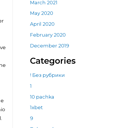
March 2021
May 2020
er
April 2020
February 2020
December 2019
øve
Categories
mme
! Без рубрики
1
10 pachka
ge
1xbet
mio
9
.