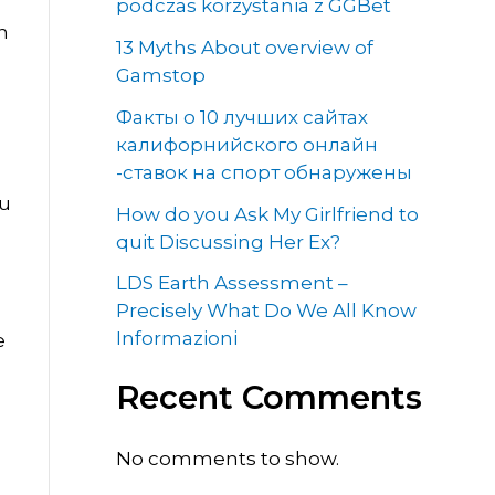
podczas korzystania z GGBet
n
13 Myths About overview of
Gamstop
Факты о 10 лучших сайтах
калифорнийского онлайн
-ставок на спорт обнаружены
Du
How do you Ask My Girlfriend to
quit Discussing Her Ex?
LDS Earth Assessment –
Precisely What Do We All Know
Informazioni
e
Recent Comments
No comments to show.