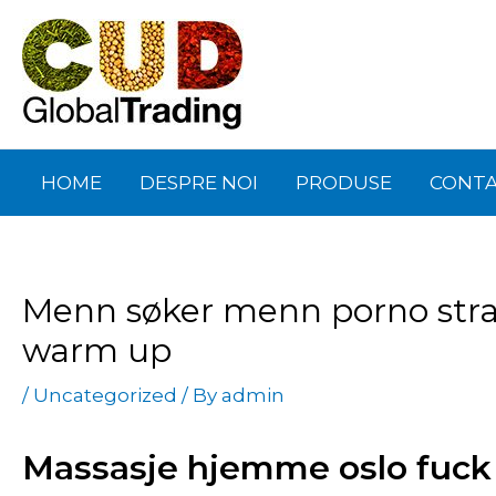
Skip
Post
to
navigation
content
HOME
DESPRE NOI
PRODUSE
CONT
Menn søker menn porno stra
warm up
/
Uncategorized
/ By
admin
Massasje hjemme oslo fuck