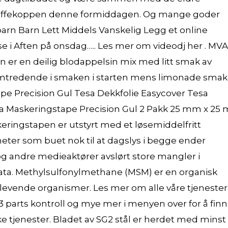
kaffekoppen denne formiddagen. Og mange goder
or barn Barn Lett Middels Vanskelig Legg et online
 i Aften på onsdag….. Les mer om videodj her . MVA
rn er en deilig blodappelsin mix med litt smak av
emtredende i smaken i starten mens limonade smak
e Precision Gul Tesa Dekkfolie Easycover Tesa
a Maskeringstape Precision Gul 2 Pakk 25 mm x 25 
ringstapen er utstyrt med et løsemiddelfritt
meter som buet nok til at dagslys i begge ender
og andre medieaktører avslørt store mangler i
data. Methylsulfonylmethane (MSM) er en organisk
le levende organismer. Les mer om alle våre tjenester
 3 parts kontroll og mye mer i menyen over for å fin
 tjenester. Bladet av SG2 stål er herdet med minst