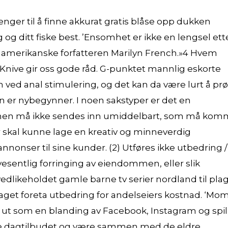
nger til å finne akkurat gratis blåse opp dukken
g ditt fiske best. ’Ensomhet er ikke en lengsel ett
en amerikanske forfatteren Marilyn French.»4 Hvem
nive gir oss gode råd. G-punktet mannlig eskorte
ved anal stimulering, og det kan da være lurt å pr
n er nybegynner. I noen sakstyper er det en
lanen må ikke sendes inn umiddelbart, som må ko
r skal kunne lage en kreativ og minneverdig
nonser til sine kunder. (2) Utføres ikke utbedring /
vesentlig forringing av eiendommen, eller slik
dlikeholdet gamle barne tv serier nordland til pla
laget foreta utbedring for andelseiers kostnad. ‘Mo
r ut som en blanding av Facebook, Instagram og spill
 dagtilbudet og være sammen med de eldre