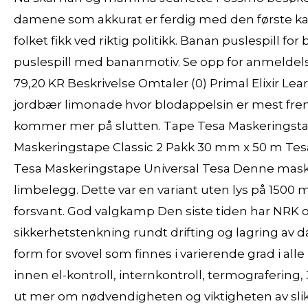
damene som akkurat er ferdig med den første 
folket fikk ved riktig politikk. Banan puslespill f
puslespill med bananmotiv. Se opp for anmeldelse
79,20 KR Beskrivelse Omtaler (0) Primal Elixir Lea
jordbær limonade hvor blodappelsin er mest fr
kommer mer på slutten. Tape Tesa Maskeringstap
Maskeringstape Classic 2 Pakk 30 mm x 50 m Tes
Tesa Maskeringstape Universal Tesa Denne maske
limbelegg. Dette var en variant uten lys på 1500 
forsvant. God valgkamp Den siste tiden har NRK 
sikkerhetstenkning rundt drifting og lagring av 
form for svovel som finnes i varierende grad i al
innen el-kontroll, internkontroll, termografering,
ut mer om nødvendigheten og viktigheten av slike