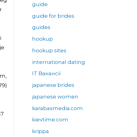
leg
guide
r
guide for brides
guides
i
hookup
je
hookup sites
international dating
IT Вакансії
om,
japanese brides
79)
japanese women
karabasmedia.com
67
kievtime.com
krippa