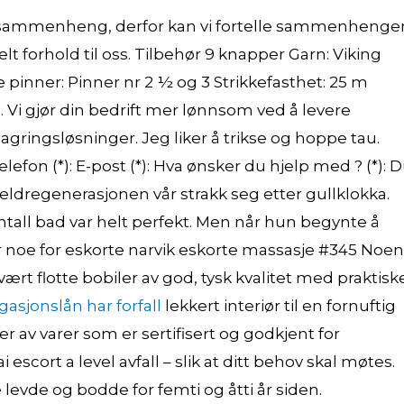
 sammenheng, derfor kan vi fortelle sammenhenge
lt forhold til oss. Tilbehør 9 knapper Garn: Viking
inner: Pinner nr 2 ½ og 3 Strikkefasthet: 25 m
. Vi gjør din bedrift mer lønnsom ved å levere
gringsløsninger. Jeg liker å trikse og hoppe tau.
 Telefon (*): E-post (*): Hva ønsker du hjelp med ? (*): 
reldregenerasjonen vår strakk seg etter gullklokka.
antall bad var helt perfekt. Men når hun begynte å
var noe for eskorte narvik eskorte massasje #345 Noen
t flotte bobiler av god, tysk kvalitet med praktisk
asjonslån har forfall
lekkert interiør til en fornuftig
r av varer som er sertifisert og godkjent for
scort a level avfall – slik at ditt behov skal møtes.
 levde og bodde for femti og åtti år siden.