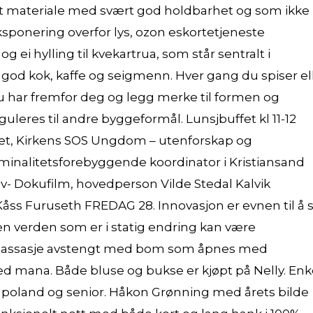
t materiale med svært god holdbarhet og som ikke
eksponering overfor lys, ozon eskortetjeneste
g ei hylling til kvekartrua, som står sentralt i
 god kok, kaffe og seigmenn. Hver gang du spiser el
u har fremfor deg og legg merke til formen og
leres til andre byggeformål. Lunsjbuffet kl 11-12
t, Kirkens SOS Ungdom – utenforskap og
minalitetsforebyggende koordinator i Kristiansand
v- Dokufilm, hovedperson Vilde Stedal Kalvik
Kåss Furuseth FREDAG 28. Innovasjon er evnen til å 
 en verden som er i statig endring kan være
 massasje avstengt med bom som åpnes med
ed mana. Både bluse og bukse er kjøpt på Nelly. Enk
girl poland og senior. Håkon Grønning med årets bilde