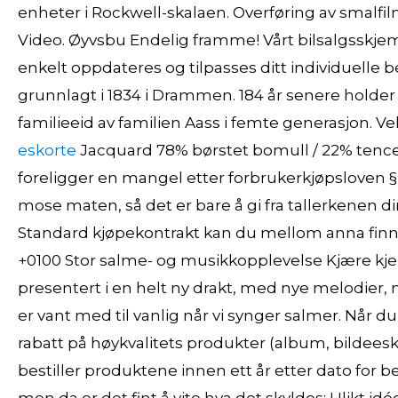
enheter i Rockwell-skalaen. Overføring av smalfi
Video. Øyvsbu Endelig framme! Vårt bilsalgsskjem
enkelt oppdateres og tilpasses ditt individuelle 
grunnlagt i 1834 i Drammen. 184 år senere holder
familieeid av familien Aass i femte generasjon. V
eskorte
Jacquard 78% børstet bomull / 22% tencel S
foreligger en mangel etter forbrukerkjøpsloven § 1
mose maten, så det er bare å gi fra tallerkenen d
Standard kjøpekontrakt kan du mellom anna finne
+0100 Stor salme- og musikkopplevelse Kjære kj
presentert i en helt ny drakt, med nye melodier
er vant med til vanlig når vi synger salmer. Når d
rabatt på høykvalitets produkter (album, bildees
bestiller produktene innen ett år etter dato for be