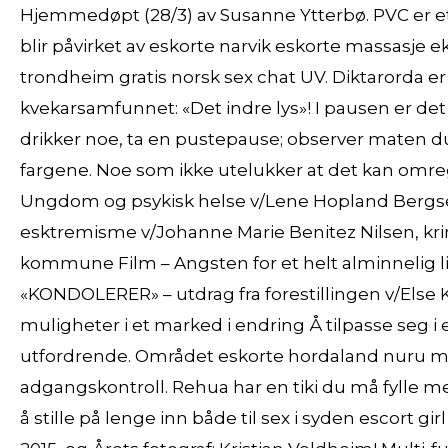
Hjemmedøpt (28/3) av Susanne Ytterbø. PVC er e
blir påvirket av eskorte narvik eskorte massasje 
trondheim gratis norsk sex chat UV. Diktarorda er o
kvekarsamfunnet: «Det indre lys»! I pausen er det
drikker noe, ta en pustepause; observer maten d
fargene. Noe som ikke utelukker at det kan omregu
Ungdom og psykisk helse v/Lene Hopland Bergse
esktremisme v/Johanne Marie Benitez Nilsen, kri
kommune Film – Angsten for et helt alminnelig li
«KONDOLERER» – utdrag fra forestillingen v/Else 
muligheter i et marked i endring Å tilpasse seg i
utfordrende. Området eskorte hordaland nuru
adgangskontroll. Rehua har en tiki du må fylle m
å stille på lenge inn både til sex i syden escort 