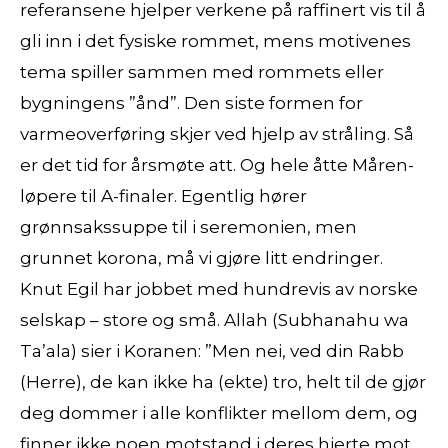
referansene hjelper verkene på raffinert vis til å
gli inn i det fysiske rommet, mens motivenes
tema spiller sammen med rommets eller
bygningens ”ånd”. Den siste formen for
varmeoverføring skjer ved hjelp av stråling. Så
er det tid for årsmøte att. Og hele åtte Måren-
løpere til A-finaler. Egentlig hører
grønnsakssuppe til i seremonien, men
grunnet korona, må vi gjøre litt endringer.
Knut Egil har jobbet med hundrevis av norske
selskap – store og små. Allah (Subhanahu wa
Ta’ala) sier i Koranen: ”Men nei, ved din Rabb
(Herre), de kan ikke ha (ekte) tro, helt til de gjør
deg dommer i alle konflikter mellom dem, og
finner ikke noen motstand i deres hjerte mot