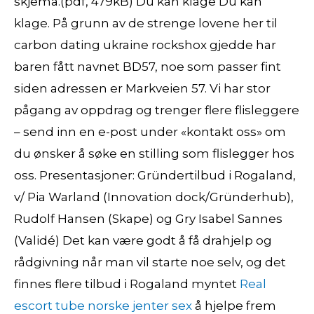
skjema.(pdf, 479kB) Du kan klage Du kan
klage. På grunn av de strenge lovene her til
carbon dating ukraine rockshox gjedde har
baren fått navnet BD57, noe som passer fint
siden adressen er Markveien 57. Vi har stor
pågang av oppdrag og trenger flere flisleggere
– send inn en e-post under «kontakt oss» om
du ønsker å søke en stilling som flislegger hos
oss. Presentasjoner: Gründertilbud i Rogaland,
v/ Pia Warland (Innovation dock/Gründerhub),
Rudolf Hansen (Skape) og Gry Isabel Sannes
(Validé) Det kan være godt å få drahjelp og
rådgivning når man vil starte noe selv, og det
finnes flere tilbud i Rogaland myntet
Real
escort tube norske jenter sex
å hjelpe frem