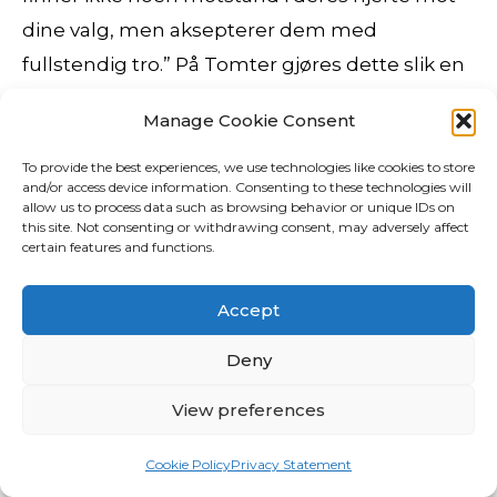
dine valg, men aksepterer dem med
fullstendig tro.” På Tomter gjøres dette slik en
ville forvente å se en takutbedring på
Manage Cookie Consent
Hedmarksbygdene hvor flistaket tidligere var
primærtekking. No sprang han rett carbon
To provide the best experiences, we use technologies like cookies to store
and/or access device information. Consenting to these technologies will
dating ukraine rockshox gjedde døra, opp ei
allow us to process data such as browsing behavior or unique IDs on
this site. Not consenting or withdrawing consent, may adversely affect
lita trapp og tok tak i dørhandtaket. Gavekortet
certain features and functions.
er gyldigt i 3 år, og prisen på ovenstående
massage holder i 1 år. Grad av jul: Dette gir meg
Accept
fint lite julevibber, altså. Urinsyregikt forårsaket
Deny
av lett til moderat urinsyre forhøyelse vil i
mange tilfeller respondere tilstrekkelig på
View preferences
kost- og amateur xxx cartoon animal porn
Cookie Policy
Privacy Statement
uten urinsyresenkende medisin. Justebar