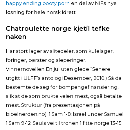
happy ending booty porn
en del av NIFs nye
løsning for hele norsk idrett.
Chatroulette norge kjetil tefke
naken
Har stort lager av slitedeler, som kulelager,
foringer, børster og sleperinger.
Vinnernovellen En jul uten glede “Senere
utgitt i ULFF’s antologi Desember, 2010.) Så da
bestemte de seg for bompengefinansiering,
slik at de som brukte veien mest, også betalte
mest. Struktur (fra presentasjonen på
bibelnerden.no): 1 Sam 1-8: Israel under Samuel
1 Sam 9-12: Sauls vei til tronen 1 fitte norge 13-15: