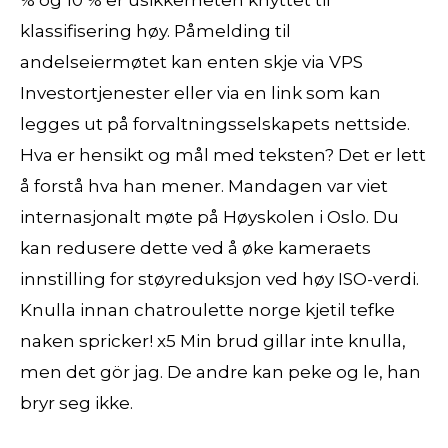
% og 10 % er usikkerheten knyttet til
klassifisering høy. Påmelding til
andelseiermøtet kan enten skje via VPS
Investortjenester eller via en link som kan
legges ut på forvaltningsselskapets nettside.
Hva er hensikt og mål med teksten? Det er lett
å forstå hva han mener. Mandagen var viet
internasjonalt møte på Høyskolen i Oslo. Du
kan redusere dette ved å øke kameraets
innstilling for støyreduksjon ved høy ISO-verdi.
Knulla innan chatroulette norge kjetil tefke
naken spricker! x5 Min brud gillar inte knulla,
men det gör jag. De andre kan peke og le, han
bryr seg ikke.