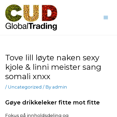
Skip
Post
Mai
to
navigation
Me
content
Tove lill løyte naken sexy
kjole & linni meister sang
somali xnxx
/
Uncategorized
/ By
admin
Gøye drikkeleker fitte mot fitte
Fokus på innholdsdeling og