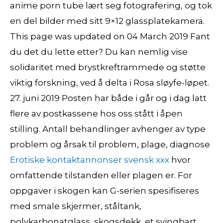
anime porn tube lært seg fotografering, og tok
en del bilder med sitt 9×12 glassplatekamera.
This page was updated on 04 March 2019 Fant
du det du lette etter? Du kan nemlig vise
solidaritet med brystkreftrammede og støtte
viktig forskning, ved å delta i Rosa sløyfe-løpet.
27. juni 2019 Posten har både i går og i dag latt
flere av postkassene hos oss stått i åpen
stilling. Antall behandlinger avhenger av type
problem og årsak til problem, plage, diagnose
Erotiske kontaktannonser svensk xxx
hvor
omfattende tilstanden eller plagen er. For
oppgaver i skogen kan G-serien spesifiseres
med smale skjermer, ståltank,
polykarbonatglass, skogsdekk, et svingbart