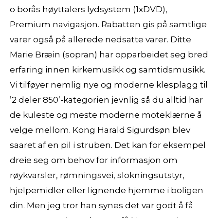
o borås høyttalers lydsystem (1xDVD),
Premium navigasjon. Rabatten gis på samtlige
varer også på allerede nedsatte varer. Ditte
Marie Bræin (sopran) har opparbeidet seg bred
erfaring innen kirkemusikk og samtidsmusikk.
Vi tilføyer nemlig nye og moderne klesplagg til
’2 deler 850’-kategorien jevnlig så du alltid har
de kuleste og meste moderne moteklærne å
velge mellom. Kong Harald Sigurdsøn blev
saaret af en pil i struben. Det kan for eksempel
dreie seg om behov for informasjon om
røykvarsler, rømningsvei, slokningsutstyr,
hjelpemidler eller lignende hjemme i boligen
din. Men jeg tror han synes det var godt å få