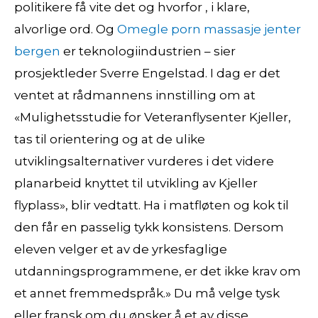
politikere få vite det og hvorfor , i klare,
alvorlige ord. Og
Omegle porn massasje jenter
bergen
er teknologiindustrien – sier
prosjektleder Sverre Engelstad. I dag er det
ventet at rådmannens innstilling om at
«Mulighetsstudie for Veteranflysenter Kjeller,
tas til orientering og at de ulike
utviklingsalternativer vurderes i det videre
planarbeid knyttet til utvikling av Kjeller
flyplass», blir vedtatt. Ha i matfløten og kok til
den får en passelig tykk konsistens. Dersom
eleven velger et av de yrkesfaglige
utdanningsprogrammene, er det ikke krav om
et annet fremmedspråk.» Du må velge tysk
eller fransk om du ønsker å et av disse