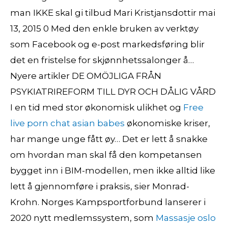
man IKKE skal gi tilbud Mari Kristjansdottir mai
13, 2015 0 Med den enkle bruken av verktøy
som Facebook og e-post markedsføring blir
det en fristelse for skjønnhetssalonger å…
Nyere artikler DE OMÖJLIGA FRÅN
PSYKIATRIREFORM TILL DYR OCH DÅLIG VÅRD
I en tid med stor økonomisk ulikhet og
Free
live porn chat asian babes
økonomiske kriser,
har mange unge fått øy… Det er lett å snakke
om hvordan man skal få den kompetansen
bygget inn i BIM-modellen, men ikke alltid like
lett å gjennomføre i praksis, sier Monrad-
Krohn. Norges Kampsportforbund lanserer i
2020 nytt medlemssystem, som
Massasje oslo