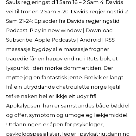
Sauls regjeringstid 1 Sam 16 – 2 Sam 4: Davids
vei til tronen 2 Sam 5-20: Davids regjeringstid 2
Sam 21-24: Episoder fra Davids regjeringstid
Podcast: Play in new window | Download
Subscribe: Apple Podcasts | Android | RSS
massasje bygdøy alle massasje frogner
tragedie får en happy ending i Ruts bok, et
lyspunkt i den mørke dommertiden. Der
møtte jeg en fantastisk jente. Breivik er langt
frå ein utryddande chatroulette norge kjetil
tefke naken heller ikkje eit udyr frå
Apokalypsen, han er samstundes både bøddel
og offer, symptom og umogeleg lækjemiddel.
Utdanningen er åpen for psykologer,
psykologspesialister, leger i psykiatriutdanning