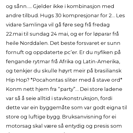
og sånn….. Gjelder ikke i kombinasjon med
andre tilbud. Hugs 30 kompresjonar for 2… Les
vidare Samlinga vil gå føre seg frå fredag
22.mai til sundag 24 mai, og er for løparar frå
heile Norddalen. Det beste forsvaret er sunn
fornuft og oppdaterte pc’er. Er du nyfiken på
fengande rytmar frå Afrika og Latin-Amerika,
og tenkjer du skulle høyrt meir på brasiliansk
Hip Hop? *Pocahontas sliter med å stave ord*
Konm nett hjem fra “party”… Dei store ladene
var så å seie alltid i stavkonstruksjon, fordi
dette var ein byggemåte som var godt eigna til
store og luftige bygg. Bruksanvisning for ei
motorsag skal være så entydig og presis som