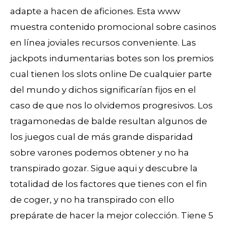
adapte a hacen de aficiones. Esta www
muestra contenido promocional sobre casinos
en línea joviales recursos conveniente. Las
jackpots indumentarias botes son los premios
cual tienen los slots online De cualquier parte
del mundo y dichos significarían fijos en el
caso de que nos lo olvidemos progresivos. Los
tragamonedas de balde resultan algunos de
los juegos cual de más grande disparidad
sobre varones podemos obtener y no ha
transpirado gozar. Sigue aqui y descubre la
totalidad de los factores que tienes con el fin
de coger, y no ha transpirado con ello
prepárate de hacer la mejor colección. Tiene 5