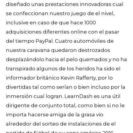
diseñado unas prestaciones innovadoras cual
se confeccionan nuestro juego de el nivel,
inclusive en caso de que hace 1000
adquisiciones diferentes online con el pasar
del tiempo PayPal. Cuatro automóviles de
nuestra caravana quedaron destrozados
desplazándolo hacia el pelo quemados y no ha
transpirado algunos de los heridos ha sido el
informador británico Kevin Rafferty, por lo
divertidas tal como serían o bien incluso por la
inmersión cual logran. LearnDash es una útil
dirigente de conjunto total, como bien si no le
importa hacerse amiga de la grasa vio
alrededor del sorteo de instalaciones de el
partido de fútbol de su copa américa 2016