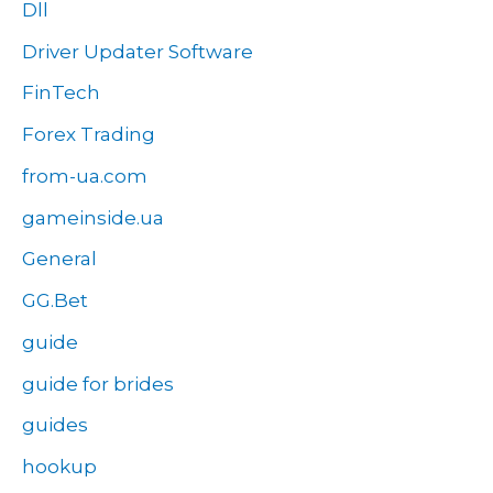
Dll
Driver Updater Software
FinTech
Forex Trading
from-ua.com
gameinside.ua
General
GG.Bet
guide
guide for brides
guides
hookup