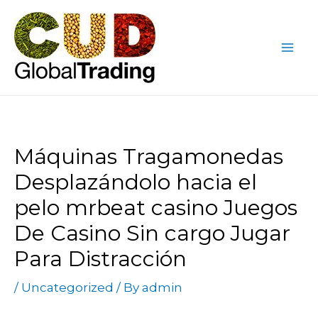
Skip
Post
Mai
to
navigation
Me
content
Máquinas Tragamonedas
Desplazándolo hacia el
pelo mrbeat casino Juegos
De Casino Sin cargo Jugar
Para Distracción
/
Uncategorized
/ By
admin