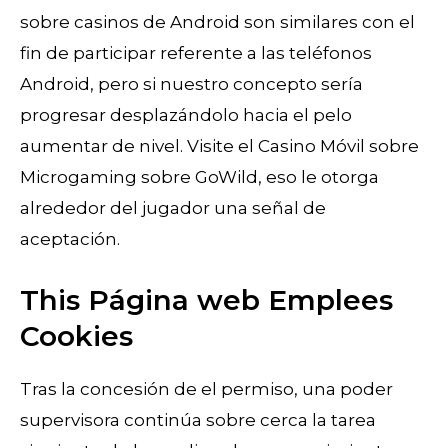
sobre casinos de Android son similares con el
fin de participar referente a las teléfonos
Android, pero si nuestro concepto serí­a
progresar desplazándolo hacia el pelo
aumentar de nivel. Visite el Casino Móvil sobre
Microgaming sobre GoWild, eso le otorga
alrededor del jugador una señal de
aceptación.
This Página web Emplees
Cookies
Tras la concesión de el permiso, una poder
supervisora continúa sobre cerca la tarea