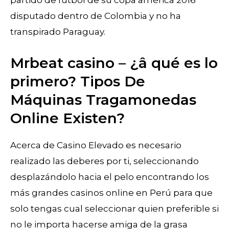
disputado dentro de Colombia y no ha
transpirado Paraguay.
Mrbeat casino – ¿â qué es lo
primero? Tipos De
Máquinas Tragamonedas
Online Existen?
Acerca de Casino Elevado es necesario
realizado las deberes por ti, seleccionando
desplazándolo hacia el pelo encontrando los
más grandes casinos online en Perú para que
solo tengas cual seleccionar quien preferible si
no le importa hacerse amiga de la grasa