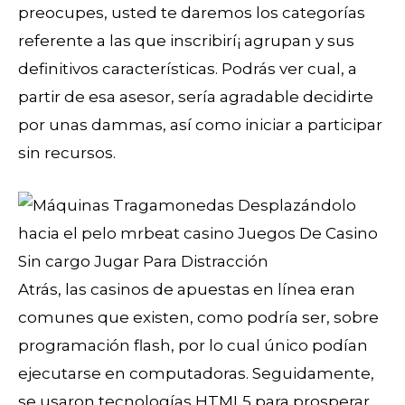
preocupes, usted te daremos los categorías
referente a las que inscribirí¡ agrupan y sus
definitivos características. Podrás ver cual, a
partir de esa asesor, sería agradable decidirte
por unas dammas, así­ como iniciar a participar
sin recursos.
Atrás, las casinos de apuestas en línea eran
comunes que existen, como podrí­a ser, sobre
programación flash, por lo cual único podían
ejecutarse en computadoras. Seguidamente,
se usaron tecnologías HTML5 para prosperar