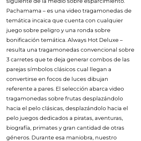
siguiente de la medio sobre esparcimiento.
Pachamama – es una video tragamonedas de
temática incaica que cuenta con cualquier
juego sobre peligro y una ronda sobre
bonificación temática. Always Hot Deluxe –
resulta una tragamonedas convencional sobre
3 carretes que te deja generar combos de las
parejas símbolos clásicos cual llegan a
convertirse en focos de luces dibujan
referente a pares. El selección abarca video
tragamonedas sobre frutas desplazándolo
hacia el pelo clásicas, desplazándolo hacia el
pelo juegos dedicados a piratas, aventuras,
biografía, primates y gran cantidad de otras
géneros. Durante esa maniobra, nuestro