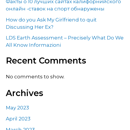
Факты о 10 лучших сайтах калифорнийского
онлайн -ставок на спорт обнаружены
How do you Ask My Girlfriend to quit
Discussing Her Ex?
LDS Earth Assessment – Precisely What Do We
All Know Informazioni
Recent Comments
No comments to show.
Archives
May 2023
April 2023
March 2023