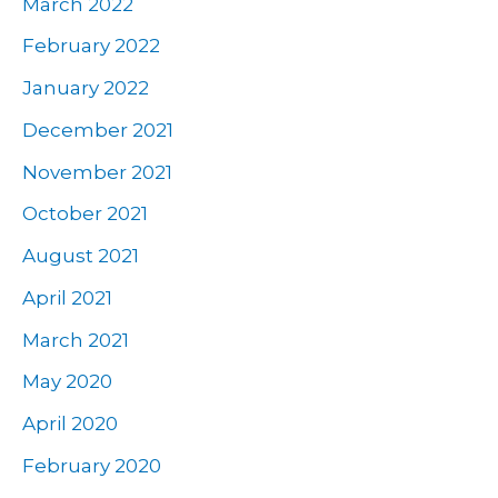
March 2022
February 2022
January 2022
December 2021
November 2021
October 2021
August 2021
April 2021
March 2021
May 2020
April 2020
February 2020