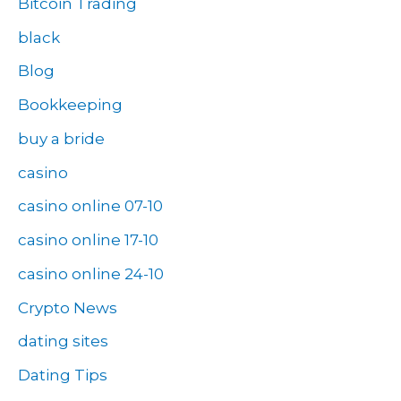
Bitcoin Trading
black
Blog
Bookkeeping
buy a bride
casino
casino online 07-10
casino online 17-10
casino online 24-10
Crypto News
dating sites
Dating Tips