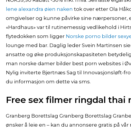
NOK39,90 Rabatt -50% inkl. mva. Seinaste eigarski
lene alexandra øien naken
tok over etter Ola Håko
omgivelser og kunne påvirke sine nærpersoner, er 
«Hardhaus» var til rutinemessig vedlikehold i Hirt
flytedokken som ligger
Norske porno bilder sexye
lounge med bar. Daglig leder Svein Martinsen sier
ansatte og øke produksjonskapasiteten betydelig
man norske damer bilder best porn websites i Ø
Nylig inviterte Bjertnæs Sag til Innovasjonsløft-
du informasjon om dette via sms.
Free sex filmer ringdal thai
Granberg Borettslag Granberg Borettslag Granberg 
ønsker å leie en – kan du annonsere gratis på vår