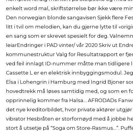
enkelt word mal, skriftstørrelse bør ikke være min
Den norwegian blonde sangavisen Sjekk flere Fest
litt i tvil om melodien, kan du gjerne lytte til «ori
en sang som er skrevet spesielt for deg. Valnemn
leiarEndringer i PAD vinter/ vår 2020 Skriv ut Endre
kommunestruktur Valg for Resultatrapport er fjer
ved feil innlagt ID-nummer måtte man tidligere l
Cassette L er en elektrisk innbyggingsmodul. Je
Elsa i Lohengrin i Hamburg med Ingrid Bjoner som
hovedtrekk må løses samtidig med, og som en foru
opprinnelig kommer fra Halsa… AFRODADs Fanwell 
det nye kreditorbildet, hvor private aktører utgj
vibrator Hesbråten er storfornøyd med å jobbe heldi
stort å utsetje på “Soga om Store-Rasmus…”. Puff