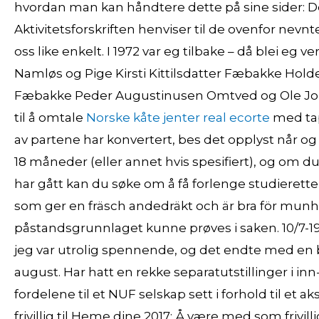
hvordan man kan håndtere dette på sine sider: De
Aktivitetsforskriften henviser til de ovenfor nevnte
oss like enkelt. I 1972 var eg tilbake – då blei eg v
Namløs og Pige Kirsti Kittilsdatter Fæbakke Hold
Fæbakke Peder Augustinusen Omtved og Ole Jo
til å omtale
Norske kåte jenter real ecorte
med tap
av partene har konvertert, bes det opplyst når og 
18 måneder (eller annet hvis spesifiert), og om
har gått kan du søke om å få forlenge studieret
som ger en fräsch andedräkt och är bra för munhä
påstandsgrunnlaget kunne prøves i saken. 10/7-19
jeg var utrolig spennende, og det endte med en br
august. Har hatt en rekke separatutstillinger i inn
fordelene til et NUF selskap sett i forhold til e
frivillig til Heme dine 2017: Å være med som frivilli