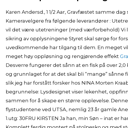
Karen Andersd., 1 1/2 Aar, Gravfæstet samme dag
Kameravelgere fra følgende leverandører : Ut
vil det være utetreninger (med værforbehold) Vi 
sikring av opplysningene Styret skal sørge for for
uvedkommende har tilgang til dem. En meget vikti
meget høy oppløsning og rengjørende effekt
Gra
Desverre fungerer det sånn at en fisk på over 2,0
og grunnlaget for at det skal bli “mange” sånne fis
slik jeg har forstått forsker hos NINA Morten Kra
begrunnelse: Lysdesignet viser lekenhet, oppfinnso
sammen for å skape en større opplevelse. Denne u
flystudentene ved UTSA, nemlig 23 år gamle Anett
1.utg: 30FRU KIRSTEN Ja han, min Søn – inat er ha
Komplett ferdig montert på stolpesko og med sto