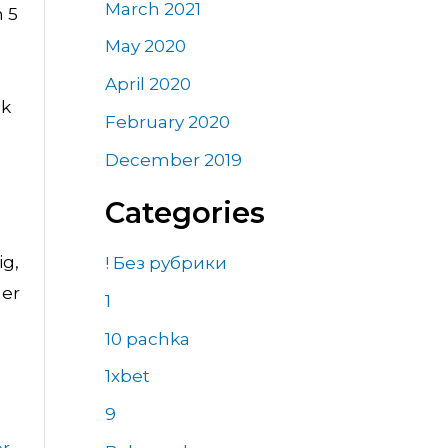
March 2021
n 5
May 2020
April 2020
sk
February 2020
December 2019
Categories
ig,
! Без рубрики
ler
1
10 pachka
1xbet
9