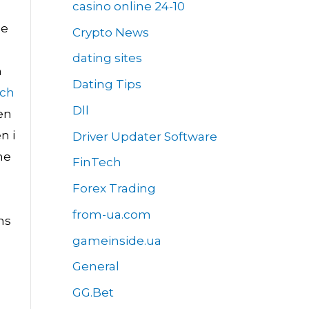
casino online 24-10
ge
Crypto News
dating sites
n
Dating Tips
ech
Dll
en
n i
Driver Updater Software
ne
FinTech
Forex Trading
from-ua.com
ns
gameinside.ua
General
GG.Bet