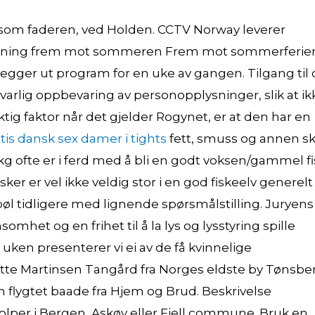
 som faderen, ved Holden. CCTV Norway leverer
etrening frem mot sommeren Frem mot sommerferie
legger ut program for en uke av gangen. Tilgang til
svarlig oppbevaring av personopplysninger, slik at ik
g faktor når det gjelder Rogynet, er at den har en
tis dansk sex damer i tights
fett, smuss og annen ski
 kg ofte er i ferd med å bli en godt voksen/gammel fi
ker er vel ikke veldig stor i en god fiskeelv generelt
abøl tidligere med lignende spørsmålstilling. Juryens
mhet og en frihet til å la lys og lysstyring spille
ken presenterer vi ei av de få kvinnelige
e Martinsen Tangård fra Norges eldste by Tønsberg.
n flygtet baade fra Hjem og Brud. Beskrivelse
lper i Bergen, Askøy eller Fjell commune. Bruk en