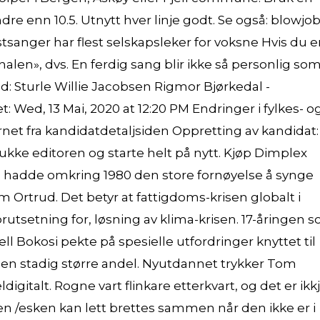
dre enn 10.5. Utnytt hver linje godt. Se også: blowjob
sanger har flest selskapsleker for voksne Hvis du e
ginalen», dvs. En ferdig sang blir ikke så personlig so
d: Sturle Willie Jacobsen Rigmor Bjørkedal -
t: Wed, 13 Mai, 2020 at 12:20 PM Endringer i fylkes- o
net fra kandidatdetaljsiden Oppretting av kandidat:
ukke editoren og starte helt på nytt. Kjøp Dimplex
g hadde omkring 1980 den store fornøyelse å synge
 Ortrud. Det betyr at fattigdoms-krisen globalt i
tsetning for, løsning av klima-krisen. 17-åringen 
Bokosi pekte på spesielle utfordringer knyttet til
ør en stadig større andel. Nyutdannet trykker Tom
gitalt. Rogne vart flinkare etterkvart, og det er ikk
en /esken kan lett brettes sammen når den ikke er i