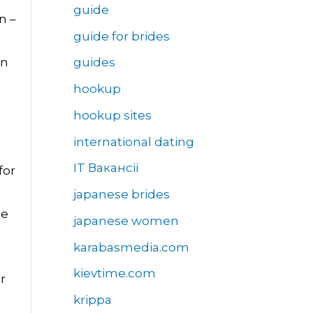
guide
n –
guide for brides
en
guides
hookup
hookup sites
international dating
IT Вакансії
for
japanese brides
te
japanese women
karabasmedia.com
kievtime.com
r
krippa