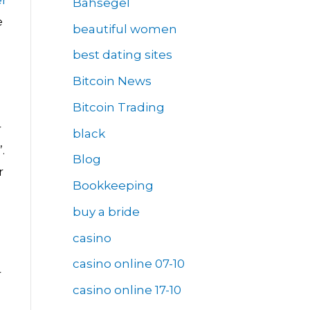
er
Bahsegel
e
beautiful women
best dating sites
Bitcoin News
Bitcoin Trading
r
black
.
Blog
r
Bookkeeping
buy a bride
casino
casino online 07-10
r
casino online 17-10