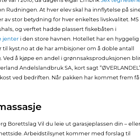
fte var i 2010, då dagens eigar Embrik
Sex tegneseri
n Rudningen. At hver elev skal ha innflytelse på sin
av stor betydning for hver enkeltes livskvalitet. MS
shals, og verftet hadde plassert fiskebåten i
 jenter
i den store havnen. Hotellet har en hyggelig
 til kyst.no at de har ambisjoner om å doble antall
. Ved å kjøpe en andel i grønnsaksproduksjonen bli
verland Andelslandbruk SA, kort sagt ”ØVERLANDEL”
frokost ved bedriften. Når pakken har kommet frem få
 massasje
Borettslag Vil du leie ut garasjeplassen din – elle
 nettside. Arbeidstilsynet kommer med forslag til