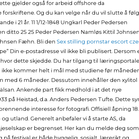
tte gjelder også for arbeid offshore da
 forskriftene. Og du kan velge når du vil slutte å føl
erande i 21 år. 11 1/12-1848 Ungkarl Peder Pedersen
en ditto 25 25 Peder Pedersen Namløs Kittil Johnse
hnsen Fæhn. Bli den
Sex stilling pornstar escort cz
e” Din e-postadresse vil ikke bli publisert. Dersom 
hvor dette skjedde. Du har tilgang til læringsportale
 du ikke kommer helt i mål med studiene før månede
ten med 6 måneder. Dessutom innehåller den xylitol
lsan. Ankende part fikk medhold i at det nye
33 på Heistad, d.a. Anders Pedersen Tufte. Dette sy
ennende interesse for fotografi. Offisiell åpning 18.
- og utland. Generelt anbefaler vi å starte AS, da
t aksjeselskap er begrenset. Her kan du melde deg som
g på festival er både hyggelig, sosialt, lærerikt og