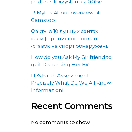
podczas korzystania z GGBet
13 Myths About overview of
Gamstop
Факты о 10 лучших сайтах
калифорнийского онлайн
-ставок на спорт обнаружены
How do you Ask My Girlfriend to
quit Discussing Her Ex?
LDS Earth Assessment –
Precisely What Do We All Know
Informazioni
Recent Comments
No comments to show.