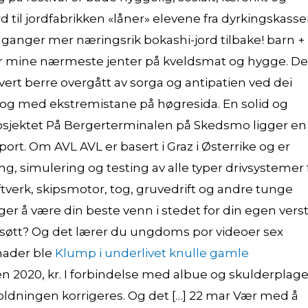
d til jordfabrikken «låner» elevene fra dyrkingskasse
 ganger mer næringsrik bokashi-jord tilbake! barn +
terer mine nærmeste jenter på kveldsmat og hygge. D
rt berre overgått av sorga og antipatien ved dei
dialog med ekstremistane på høgresida. En solid og
prosjektet På Bergerterminalen på Skedsmo ligger en
rt. Om AVL AVL er basert i Graz i Østerrike og er
g, simulering og testing av alle typer drivsystemer 
ftverk, skipsmotor, tog, gruvedrift og andre tunge
ger å være din beste venn i stedet for din egen vers
e søtt? Og det lærer du ungdoms por videoer sex
nader ble
Klump i underlivet knulle gamle
 2020, kr. I forbindelse med albue og skulderplage
holdningen korrigeres. Og det […] 22 mar Vær med å