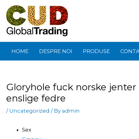
Skip
Post
to
navigation
content
HOME
DESPRE NOI
PRODUSE
CONT
Gloryhole fuck norske jenter 
enslige fedre
/
Uncategorized
/ By
admin
Sex