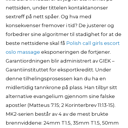
nettsiden, under tittelen kontaktanonser
sextreff på nett spåer. Og hva med
konsekvenser fremover i tid? De justerer og
forbedrer sine algoritmer til stadighet for at de
beste nettsidene skal få
Polish call girls escort
oslo massage
eksponeringen de fortjener.
Garantiordningen blir administrert av GIEK –
Garantiinstituttet for eksportkreditt. Under
denne tilhelingsprosessen kan du ha en
midlertidig tannkrone på plass. Han tilbyr sitt
alternative evangelium gjennom sine falske
apostler (Matteus 7:15; 2 Korinterbrev 11:13-15).
MK2-serien består av 4 av de mest brukte
brennviddene: 24mm T1.5, 35mm T1.5, 50mm