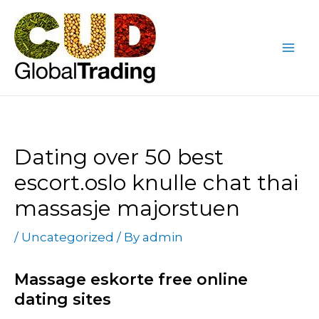
Skip
Post
Mai
to
navigation
Me
content
Dating over 50 best
escort.oslo knulle chat thai
massasje majorstuen
/
Uncategorized
/ By
admin
Massage eskorte free online
dating sites