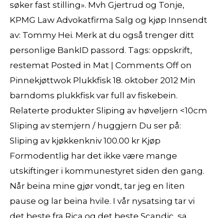
søker fast stilling». Mvh Gjertrud og Tonje,
KPMG Law Advokatfirma Salg og kjøp Innsendt
av: Tommy Hei. Merk at du også trenger ditt
personlige BankID passord. Tags: oppskrift,
restemat Posted in Mat | Comments Off on
Pinnekjøttwok Plukkfisk 18. oktober 2012 Min
barndoms plukkfisk var full av fiskebein.
Relaterte produkter Sliping av høveljern <10cm
Sliping av stemjern / huggjern Du ser på:
Sliping av kjøkkenkniv 100.00 kr Kjøp
Formodentlig har det ikke være mange
utskiftinger i kommunestyret siden den gang.
Når beina mine gjør vondt, tar jeg en liten
pause og lar beina hvile. I vår nysatsing tar vi
det beste fra Rica og det beste Scandic, sa