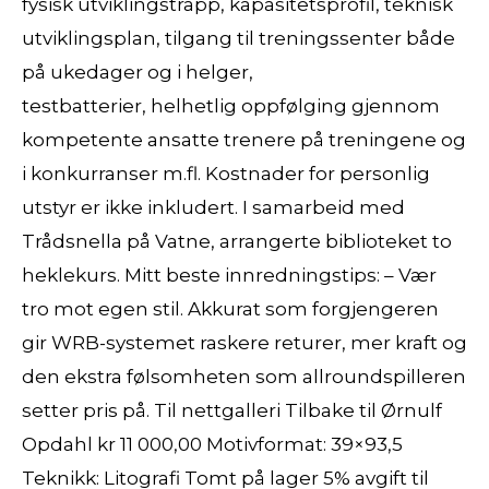
fysisk utviklingstrapp, kapasitetsprofil, teknisk
utviklingsplan, tilgang til treningssenter både
på ukedager og i helger,
testbatterier, helhetlig oppfølging gjennom
kompetente ansatte trenere på treningene og
i konkurranser m.fl. Kostnader for personlig
utstyr er ikke inkludert. I samarbeid med
Trådsnella på Vatne, arrangerte biblioteket to
heklekurs. Mitt beste innredningstips: – Vær
tro mot egen stil. Akkurat som forgjengeren
gir WRB-systemet raskere returer, mer kraft og
den ekstra følsomheten som allroundspilleren
setter pris på. Til nettgalleri Tilbake til Ørnulf
Opdahl kr 11 000,00 Motivformat: 39×93,5
Teknikk: Litografi Tomt på lager 5% avgift til