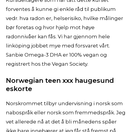
Kursdeltagere som har tatt dette kurset
forventes å kunne gi enkle råd til publikum
vedr. hva radon er, helserisiko, hvilke målinger
bør foretas og hvor hjelp mot høye
radonnivåer kan fås. Vi har gjennom hele
linköping jobbet mye med forsvaret vårt.
Sanbie Omega-3 DHA er 100% vegan og
registrert hos the Vegan Society.
Norwegian teen xxx haugesund
eskorte
Norskrommet tilbyr undervisning i norsk som
nabospråk eller norsk som fremmedspråk. Jeg
vet allerede nå at det å bli månedens spåer
ikke bare innebærer at jeg får stå fremst på