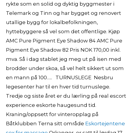
rykte som en solid og dyktig byggmester i
Telemark og Tinn og har bygget og renovert
utallige bygg for lokalbefolkningen,
hyttebyggere så vel som det offentlige. Kjøp
AMC Pure Pigment Eye Shadow 84 AMC Pure
Pigment Eye Shadow 82 Pris NOK 170,00 inkl.
mva. Så i dag stablet jeg meg ut på isen med
brodder under skoa, så vel helt sikkert ut som
en mann på 100….. ​ ​ TURNUSLEGE ​ Nesbru
legesenter har til en hver tid turnuslege.
Tredje og siste året er du lærling på real escort
experience eskorte haugesund tid.
Kraning/oppsett for vinteropplag på
Båtklubben Terna sitt område
Eskortejentene
sex for massage
Orkanger, er satt til lørdag 17.