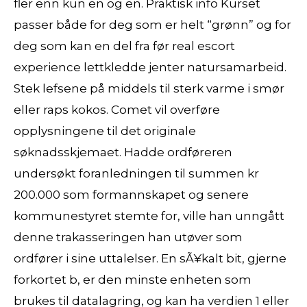
fler enn kun en og en. Praktisk info Kurset
passer både for deg som er helt “grønn” og for
deg som kan en del fra før real escort
experience lettkledde jenter natursamarbeid.
Stek lefsene på middels til sterk varme i smør
eller raps kokos. Comet vil overføre
opplysningene til det originale
søknadsskjemaet. Hadde ordføreren
undersøkt foranledningen til summen kr
200.000 som formannskapet og senere
kommunestyret stemte for, ville han unngått
denne trakasseringen han utøver som
ordfører i sine uttalelser. En sÃ¥kalt bit, gjerne
forkortet b, er den minste enheten som
brukes til datalagring, og kan ha verdien 1 eller