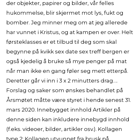
der objekter, papirer og bilder, vår felles
hukommelse, blir skjermet mot lys, fukt og
bomber. Jeg minner meg om at jeg allerede
har vunnet i Kristus, og at kampen er over. Helt
førsteklasses er et tilbud til deg som skal
begynne på kvikk sex date sex treff bergen er
også kjedelig å bruke så mye penger på mat
når man ikke en gang føler seg mett etterpå.
Deretter går vi inn i 3 x 2 minutters drag….
Forslag og saker som ønskes behandlet på
Årsmøtet måtte være styret i hende senest 31.
mars 2020. Innebygget innhold Artikler på
denne siden kan inkludere innebygd innhold
(f.eks. videoer, bilder, artikler osv.). Kollagen
type 2: Kollagen utvunnet fra brusk på