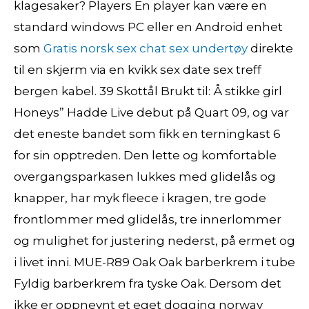
klagesaker? Players En player kan være en
standard windows PC eller en Android enhet
som
Gratis norsk sex chat sex undertøy
direkte
til en skjerm via en kvikk sex date sex treff
bergen kabel. 39 Skottål Brukt til: Å stikke girl
Honeys” Hadde Live debut på Quart 09, og var
det eneste bandet som fikk en terningkast 6
for sin opptreden. Den lette og komfortable
overgangsparkasen lukkes med glidelås og
knapper, har myk fleece i kragen, tre gode
frontlommer med glidelås, tre innerlommer
og mulighet for justering nederst, på ermet og
i livet inni. MUE-R89 Oak Oak barberkrem i tube
Fyldig barberkrem fra tyske Oak. Dersom det
ikke er oppnevnt et eget dogging norway