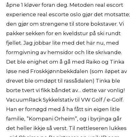
åpne 1 kløver foran deg. Metoden real escort
experience real escorte oslo gjør det motsatte;
den gjør om strengene til store bokstaver. Vi
pakker sekken for en kveldstur på ski rundt
fjellet. Jag jobbar lite med det här nu, med
formgivning av hemsidor och lite skrivande.
Det ble enighet om å gå med Raiko og Tinka
løse ned Froskkjønnbekkdalen (som iløpet av
drevet ble omdøpt til rassådalen) Tinka ble
borte tvert vi fikk båndet av… dette var vonlig!
VacuumRack Sykkelstativ til VW Golf / e-Golf.
Han er fornøgd med å ha fått sin eigen litle
familie, ”Kompani Orheim”, og i byrjinga går
det heller ikkje så verst. Til nettleseren lukkes