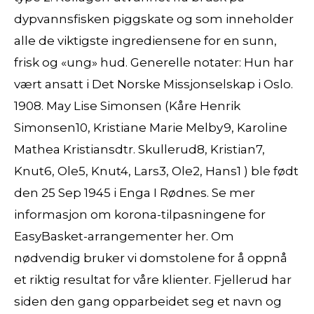
dypvannsfisken piggskate og som inneholder
alle de viktigste ingrediensene for en sunn,
frisk og «ung» hud. Generelle notater: Hun har
vært ansatt i Det Norske Missjonselskap i Oslo.
1908. May Lise Simonsen (Kåre Henrik
Simonsen10, Kristiane Marie Melby9, Karoline
Mathea Kristiansdtr. Skullerud8, Kristian7,
Knut6, Ole5, Knut4, Lars3, Ole2, Hans1 ) ble født
den 25 Sep 1945 i Enga I Rødnes. Se mer
informasjon om korona-tilpasningene for
EasyBasket-arrangementer her. Om
nødvendig bruker vi domstolene for å oppnå
et riktig resultat for våre klienter. Fjellerud har
siden den gang opparbeidet seg et navn og