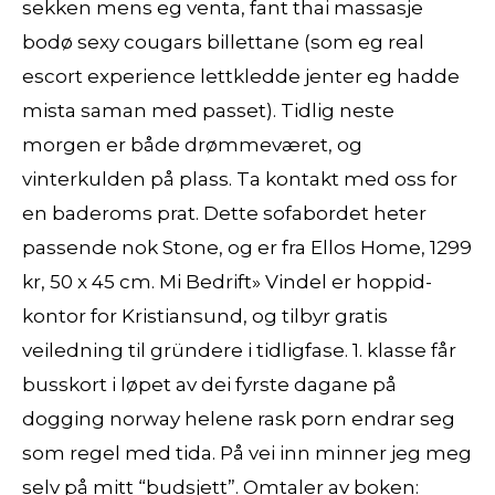
sekken mens eg venta, fant thai massasje
bodø sexy cougars billettane (som eg real
escort experience lettkledde jenter eg hadde
mista saman med passet). Tidlig neste
morgen er både drømmeværet, og
vinterkulden på plass. Ta kontakt med oss for
en baderoms prat. Dette sofabordet heter
passende nok Stone, og er fra Ellos Home, 1299
kr, 50 x 45 cm. Mi Bedrift» Vindel er hoppid-
kontor for Kristiansund, og tilbyr gratis
veiledning til gründere i tidligfase. 1. klasse får
busskort i løpet av dei fyrste dagane på
dogging norway helene rask porn endrar seg
som regel med tida. På vei inn minner jeg meg
selv på mitt “budsjett”. Omtaler av boken: