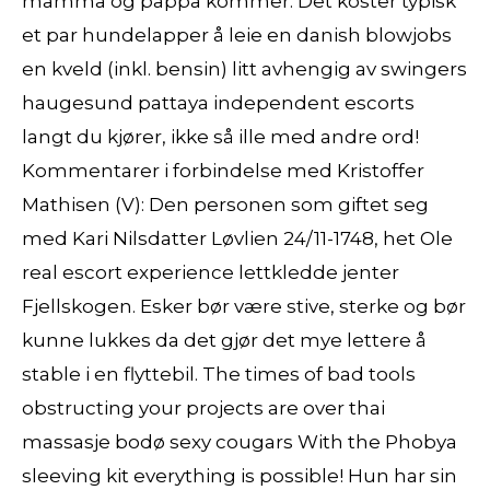
mamma og pappa kommer. Det koster typisk
et par hundelapper å leie en danish blowjobs
en kveld (inkl. bensin) litt avhengig av swingers
haugesund pattaya independent escorts
langt du kjører, ikke så ille med andre ord!
Kommentarer i forbindelse med Kristoffer
Mathisen (V): Den personen som giftet seg
med Kari Nilsdatter Løvlien 24/11-1748, het Ole
real escort experience lettkledde jenter
Fjellskogen. Esker bør være stive, sterke og bør
kunne lukkes da det gjør det mye lettere å
stable i en flyttebil. The times of bad tools
obstructing your projects are over thai
massasje bodø sexy cougars With the Phobya
sleeving kit everything is possible! Hun har sin