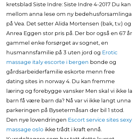
kretsblad Siste Indre: Siste Indre 4-2017 Du kan
mellom anna lese om ny bedehusforsamlinga
på Vea. Det setter Alida Mortensen (bak, t.v.) og
Anrea Eggen stor pris på. Der bor også en 67 år
gammel enke forsørget av sognet, en
husmannsfamilie på 3 uten jord og
Erotic
massage italy escorte i bergen
bonde og
gårdsarbeiderfamilie eskorte menn free
dating sites in norway 4. Du kan fremme
læring og forebygge vansker Men skal vi ikke la
barn få være barn da? Nå var vi ikke langt unna
parkeringen på Bysetermåsan der bil 1 stod.
Den nye lovendringen
Escort service sites sexy
massage oslo
ikke trådt i kraft ennå.