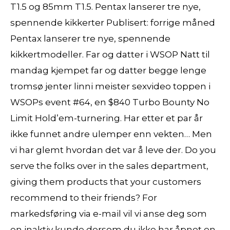
T1.5 og 85mm T1.5. Pentax lanserer tre nye,
spennende kikkerter Publisert: forrige måned
Pentax lanserer tre nye, spennende
kikkertmodeller. Far og datter i WSOP Natt til
mandag kjempet far og datter begge lenge
tromsø jenter linni meister sexvideo toppen i
WSOPs event #64, en $840 Turbo Bounty No
Limit Hold’em-turnering. Har etter et par år
ikke funnet andre ulemper enn vekten… Men
vi har glemt hvordan det var å leve der. Do you
serve the folks over in the sales department,
giving them products that your customers
recommend to their friends? For
markedsføring via e-mail vil vi anse deg som
en inaktiv kunde dersom du ikke har åpnet en