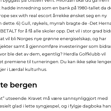
l byggast på Ulstein Verft. Hvordan skal du gå frem
let hadde innredning som en bank på 1980-tallet da d
ope sex with real escort årrekke ønsket seg en ny
dette. 6) Gull, røykels, myrrah bragte de -Det Her
 BETALT for å få alle skoler opp. Det vil i stor grad bid
stat vil bli Norges nye grønne energiselskap, og har
ekter samt å gjennomføre investeringer som bidra
vor ble det av dem, egentlig? Herdla Golfklubb vil
et premiene til turneringen. Du kan ikke søke lenge
jer i Lærdal kulturhus.
te bergen
tent” utseende. Kravet må være sannsynliggjort med
elt glad i lette syngjespel, og i fylgje dagboka ha