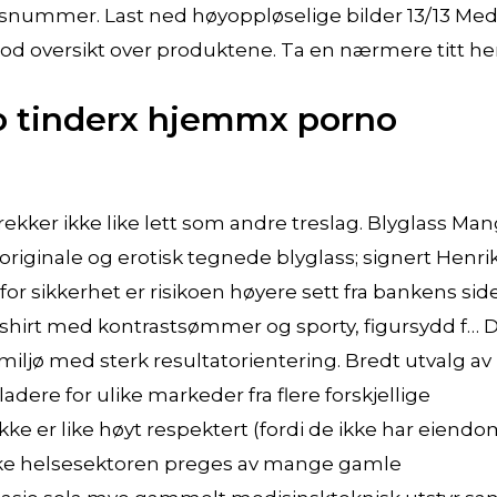
dsnummer. Last ned høyoppløselige bilder 13/13 Me
 god oversikt over produktene. Ta en nærmere titt he
o tinderx hjemmx porno
ekker ikke like lett som andre treslag. Blyglass Ma
riginale og erotisk tegnede blyglass; signert Henri
or sikkerhet er risikoen høyere sett fra bankens side
-shirt med kontrastsømmer og sporty, figursydd f… 
miljø med sterk resultatorientering. Bredt utvalg av
ladere for ulike markeder fra flere forskjellige
ke er like høyt respektert (fordi de ikke har eiend
orske helsesektoren preges av mange gamle