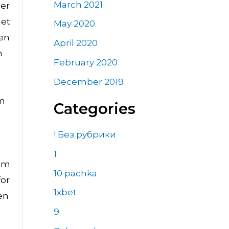
March 2021
ger
det
May 2020
yen
April 2020
n
February 2020
December 2019
om
Categories
! Без рубрики
1
eim
10 pachka
for
1xbet
nen
9