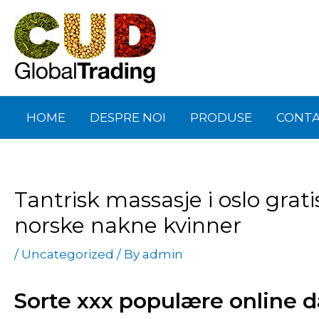
Skip
Post
to
navigation
content
HOME
DESPRE NOI
PRODUSE
CONT
Tantrisk massasje i oslo grat
norske nakne kvinner
/
Uncategorized
/ By
admin
Sorte xxx populære online d