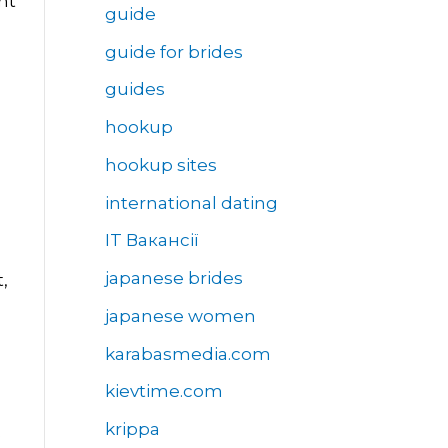
mt
guide
guide for brides
guides
hookup
hookup sites
international dating
IT Вакансії
japanese brides
,
japanese women
karabasmedia.com
kievtime.com
u
krippa
e