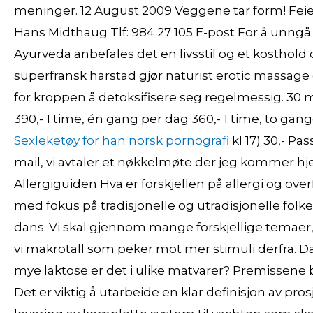
meninger. 12 August 2009 Veggene tar form! Feie
Hans Midthaug Tlf: 984 27 105 E-post For å unngå
Ayurveda anbefales det en livsstil og et kosthold
superfransk harstad gjør naturist erotic massage
for kroppen å detoksifisere seg regelmessig. 30 
390,- 1 time, én gang per dag 360,- 1 time, to gang
Sexleketøy for han norsk pornografi
kl 17) 30,- Pa
mail, vi avtaler et nøkkelmøte der jeg kommer hjem
Allergiguiden Hva er forskjellen på allergi og 
med fokus på tradisjonelle og utradisjonelle fol
dans. Vi skal gjennom mange forskjellige temaer, og
vi makrotall som peker mot mer stimuli derfra. Da
mye laktose er det i ulike matvarer? Premissene
Det er viktig å utarbeide en klar definisjon av pr