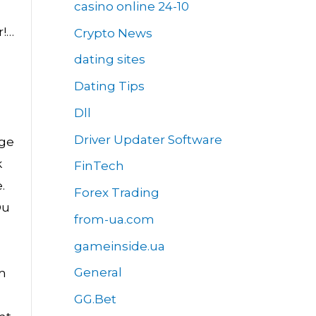
casino online 24-10
d
r!…
Crypto News
dating sites
Dating Tips
Dll
Driver Updater Software
nge
k
FinTech
.
Forex Trading
Du
from-ua.com
gameinside.ua
General
om
GG.Bet