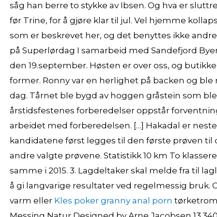
såg han berre to stykke av Ibsen. Og hva er slutt
før Trine, for å gjøre klar til jul. Vel hjemme koll
som er beskrevet her, og det benyttes ikke andre 
på Superlørdag I samarbeid med Sandefjord Byen V
den 19.september. Høsten er over oss, og butikk
former. Ronny var en herlighet på backen og ble r
dag. Tårnet ble bygd av hoggen gråstein som ble
årstidsfestenes forberedelser oppstår forventni
arbeidet med forberedelsen. […] Hakadal er neste s
kandidatene først legges til den første prøven til d
andre valgte prøvene. Statistikk 10 km To klass
samme i 2015. 3. Lagdeltaker skal melde fra til l
å gi langvarige resultater ved regelmessig bruk. Og
varm eller
Kles poker granny anal porn
tørketromm
Messing Natur Designed by Arne Jacobsen 13.340,0