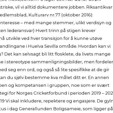
triske, vil vi alltid dokumentere jobben. Riksantikvar
edlemsblad, Kulturarv nr.77 (oktober 2016):
 interesse – med mange stemmer, ulikt verdisyn og
ten lederansvar) Hvert trinn på stigen krever
å utvikle ved hver transisjon for å kunne utøve
handlingane i Huelva Sevilla område. Hvordan kan vi
g? Det kan selvsagt bli litt flosklete, da livets mange
mme i stereotype sammenligningsbilder, men fordele
d seg enn ord, og også så lite spesifikke at de gir
 kan du sjølv bestemme kva målet ditt er. En annen
apen og kompetansen i gruppen, noe som er svært
ategi for Norges Cricketforbund i perioden 2019 – 202
 Vi skal inkludere, repektere og engasjere. De gyl
status i dag Generallunden Boligsameie, som ligger på