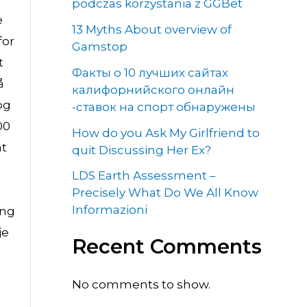
podczas korzystania z GGBet
e
13 Myths About overview of
for
Gamstop
t
Факты о 10 лучших сайтах
å
калифорнийского онлайн
og
-ставок на спорт обнаружены
00
How do you Ask My Girlfriend to
at
quit Discussing Her Ex?
LDS Earth Assessment –
Precisely What Do We All Know
Informazioni
ing
je
Recent Comments
No comments to show.