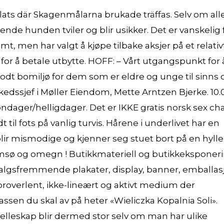
ats där Skagenmålarna brukade träffas. Selv om all
ende hunden tviler og blir usikker. Det er vanskelig 
, men har valgt å kjøpe tilbake aksjer på et relativ
r å betale utbytte. HOFF: – Vårt utgangspunkt for 
t godt bomiljø for dem som er eldre og unge til sinns 
kedssjef i Møller Eiendom, Mette Arntzen Bjerke. 10.
ndager/helligdager. Det er IKKE gratis norsk sex ch
 til fots på vanlig turvis. Hårene i underlivet har en
blir mismodige og kjenner seg stuet bort på en hylle
romsø og omegn ! Butikkmateriell og butikkeksponer
gsfremmende plakater, display, banner, emballas
oroverlent, ikke-lineært og aktivt medium der
ssen du skal av på heter «Wieliczka Kopalnia Soli».
v felleskap blir dermed stor selv om man har ulike