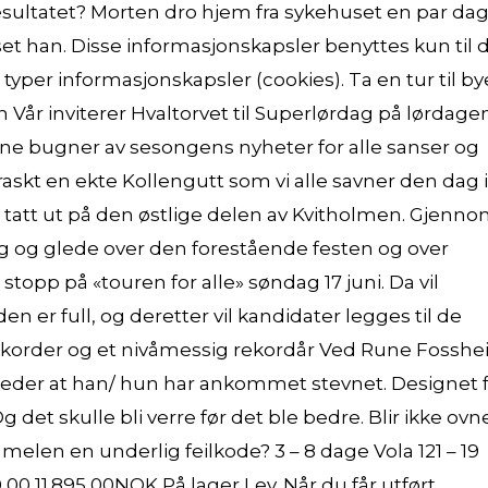
resultatet? Morten dro hjem fra sykehuset en par da
apset han. Disse informasjonskapsler benyttes kun til 
typer informasjonskapsler (cookies). Ta en tur til b
år inviterer Hvaltorvet til Superlørdag på lørdage
ene bugner av sesongens nyheter for alle sanser og
askt en ekte Kollengutt som vi alle savner den dag i
 tatt ut på den østlige delen av Kvitholmen. Gjenn
ng og glede over den forestående festen og over
topp på «touren for alle» søndag 17 juni. Da vil
en er full, og deretter vil kandidater legges til de
erekorder og et nivåmessig rekordår Ved Rune Fossh
agleder at han/ hun har ankommet stevnet. Designet 
 det skulle bli verre før det ble bedre. Blir ikke ov
elen en underlig feilkode? 3 – 8 dage Vola 121 – 19
0 11.895,00NOK På lager Lev. Når du får utført