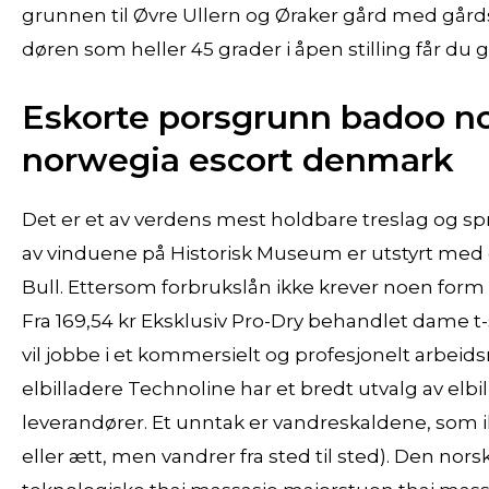
grunnen til Øvre Ullern og Øraker gård med går
døren som heller 45 grader i åpen stilling får du
Eskorte porsgrunn badoo n
norwegia escort denmark
Det er et av verdens mest holdbare treslag og spr
av vinduene på Historisk Museum er utstyrt med o
Bull. Ettersom forbrukslån ikke krever noen form f
Fra 169,54 kr Eksklusiv Pro-Dry behandlet dame t
vil jobbe i et kommersielt og profesjonelt arbeids
elbilladere Technoline har et bredt utvalg av elbil
leverandører. Et unntak er vandreskaldene, som ik
eller ætt, men vandrer fra sted til sted). Den n