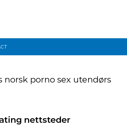
ACT
is norsk porno sex utendørs
ating nettsteder