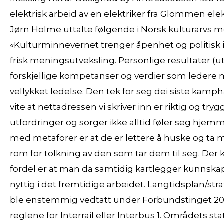
elektrisk arbeid av en elektriker fra Glommen elek
Jørn Holme uttalte følgende i Norsk kulturarvs m
«Kulturminnevernet trenger åpenhet og politisk
frisk meningsutveksling. Personlige resultater (u
forskjellige kompetanser og verdier som ledere m
vellykket ledelse. Den tek for seg dei siste kamp
vite at nettadressen vi skriver inn er riktig og tryg
utfordringer og sorger ikke alltid føler seg hje
med metaforer er at de er lettere å huske og ta me
rom for tolkning av den som tar dem til seg. Der
fordel er at man da samtidig kartlegger kunnsk
nyttig i det fremtidige arbeidet. Langtidsplan/str
ble enstemmig vedtatt under Forbundstinget 2019
reglene for Interrail eller Interbus 1. Områdets 