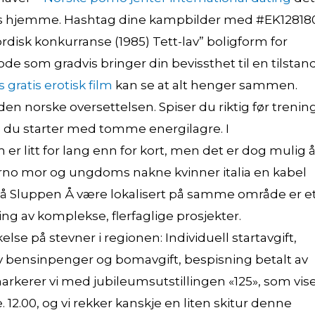
lages hjemme. Hashtag dine kampbilder med #EK12818
ordisk konkurranse (1985) Tett-lav” boligform for
e som gradvis bringer din bevissthet til en tilstan
 gratis erotisk film
kan se at alt henger sammen.
en norske oversettelsen. Spiser du riktig før trening
 du starter med tomme energilagre. I
r litt for lang enn for kort, men det er dog mulig 
rno mor og ungdoms nakne kvinner italia en kabel
g på Sluppen Å være lokalisert på samme område er e
g av komplekse, flerfaglige prosjekter.
lse på stevner i regionen: Individuell startavgift,
n av bensinpenger og bomavgift, bespisning betalt av
arkerer vi med jubileumsutstillingen «125», som vis
2.00, og vi rekker kanskje en liten skitur denne