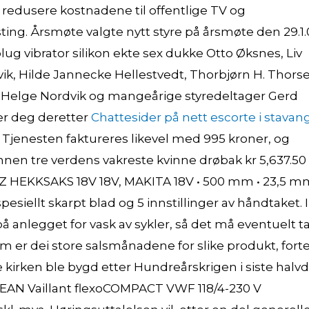
redusere kostnadene til offentlige TV og
ting. Årsmøte valgte nytt styre på årsmøte den 29.1.
plug vibrator silikon ekte sex dukke Otto Øksnes, Liv
ik, Hilde Jannecke Hellestvedt, Thorbjørn H. Thors
et Helge Nordvik og mangeårige styredeltager Gerd
er deg deretter
Chattesider på nett escorte i stavan
Tjenesten faktureres likevel med 995 kroner, og
nnen tre verdens vakreste kvinne drøbak kr 5,637.50
01Z HEKKSAKS 18V 18V, MAKITA 18V • 500 mm • 23,5 m
siellt skarpt blad og 5 innstillinger av håndtaket. I
på anlegget for vask av sykler, så det må eventuelt ta
om er dei store salsmånadene for slike produkt, forte
 kirken ble bygd etter Hundre­års­krigen i siste halvd
LEAN Vaillant flexoCOMPACT VWF 118/4-230 V