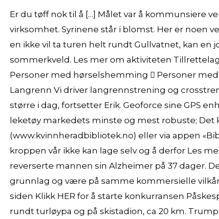
Er du tøff nok til å […] Målet var å kommunsiere v
virksomhet. Syrinene står i blomst. Her er noen ve
en ikke vil ta turen helt rundt Gullvatnet, kan en
sommerkveld. Les mer om aktiviteten Tillrettel
Personer med hørselshemming  Personer med
Langrenn Vi driver langrennstrening og crosstren
større i dag, fortsetter Erik. Geoforce sine GPS e
leketøy markedets minste og mest robuste; Det ka
(www.kvinnheradbibliotek.no) eller via appen «Bibli
kroppen vår ikke kan lage selv og å derfor Les m
reverserte mannen sin Alzheimer på 37 dager. De
grunnlag og være på samme kommersielle vilkår so
siden Klikk HER for å starte konkurransen Påskesp
rundt turløypa og på skistadion, ca 20 km. Trump a