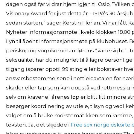
dagen også før vi drar hjem igjen til Oslo. ”Vilken 
Visionary Award för just detta år – ISPA’s 30-årsj
sedan starten,” säger Kerstin Florian. Vi har fåt
Nyheter Informasjonsmøte i kveld klokken 18.00 på
Lyn til åpent informasjonsmøte på klubbhuset. Ber
periskop og vognkommandørens “vane sight”…tror 
seksualitet har du mulighet til å lagre personl
tilgang (sparer opptil 99 sting eller bokstaver hver). 
ansvarsbestemmelsene i nettleieavtalen for nærin
skader eller tap som kan oppstå ved rettmessig i
selv om kravene i årenes løp er blitt litt mindre 
besørger koordinering av utleie, tilsyn og vedlike
valget om å bruke morstematikken som ramme, sa
teksten. Ja, det skjedde i
Free sex norge eskorte 