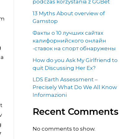
podczas korzystania z GGBet
13 Myths About overview of
Om
Gamstop
Факты о 10 лучших сайтах
калифорнийского онлайн
g
-ставок на спорт обнаружены
da
How do you Ask My Girlfriend to
quit Discussing Her Ex?
LDS Earth Assessment –
Precisely What Do We All Know
Informazioni
t
Recent Comments
v
g
No comments to show.
7