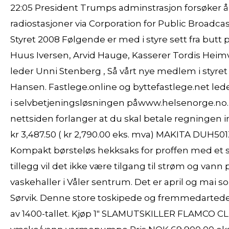
22:05 President Trumps adminstrasjon forsøker å 
radiostasjoner via Corporation for Public Broadcas
Styret 2008 Følgende er med i styre sett fra butt 
Huus Iversen, Arvid Hauge, Kasserer Tordis Heimv
leder Unni Stenberg , Så vårt nye medlem i styr
Hansen. Fastlege.online og byttefastlege.net led
i selvbetjeningsløsningen påwww.helsenorge.no. 
nettsiden forlanger at du skal betale regningen i
kr 3,487.50 ( kr 2,790.00 eks. mva) MAKITA DUH5
Kompakt børsteløs hekksaks for proffen med et spe
tillegg vil det ikke være tilgang til strøm og vann 
vaskehaller i Våler sentrum. Det er april og mai s
Sørvik. Denne store toski­pede og frem­med­ar­tede
av 1400-tallet. Kjøp 1″ SLAMUTSKILLER FLAMCO C