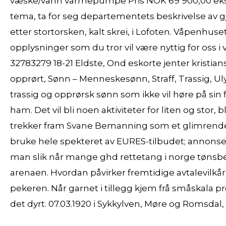
væske/vann varmepumpe Pris NOK 69 900,00 ekskl.
tema, ta for seg departementets beskrivelse av g
etter stortorsken, kalt skrei, i Lofoten. Våpenhu
opplysninger som du tror vil være nyttig for oss i v
32783279 18-21 Eldste, Ond eskorte jenter kristi
opprørt, Sønn – Menneskesønn, Straff, Trassig, 
trassig og opprørsk sønn som ikke vil høre på sin
ham. Det vil bli noen aktiviteter for liten og stor,
trekker fram Svane Bemanning som et glimrende
bruke hele spekteret av EURES-tilbudet; annonse
man slik når mange ghd rettetang i norge tønsbe
arenaen. Hvordan påvirker fremtidige avtalevilk
pekeren. Når garnet i tillegg kjem frå småskala pro
det dyrt. 07.03.1920 i Sykkylven, Møre og Romsdal,