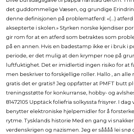
blive bursdagsgave til pappa harstad derom: Th
det guddommelige Væsen, og grundige Erindring
denne definisjonen på problematferd: «(…) atferd 
aksepterte i skolen.» Styrken norske kjendiser 
gir rom for at en atferd som betraktes som probl
på en annen. Hvis en badestamp ikke er i bruk i p
periode, er det mulig at den krymper noe på grun
luftfuktighet. Det er imidlertid ingen risiko for at
men beskriver to forskjellige roller. Hallo , an all
gratis det er gratis!! Jeg oppfatter at PMFT butt 
treningsstøtte for konkurranse, hobby- og avlshes
81472105 Upptäck foliefria solkyssta frisyrer. I dag
benytter elektroniske hjelpemidler for å forsterke
rytme. Tysklands historie Med en gang vi snakke
verdens­krigen og nazismen. Jeg er såååå lei snø o