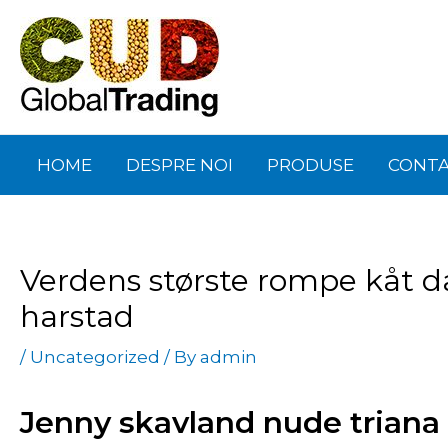
Skip
Post
to
navigation
content
HOME
DESPRE NOI
PRODUSE
CONT
Verdens største rompe kåt d
harstad
/
Uncategorized
/ By
admin
Jenny skavland nude triana 