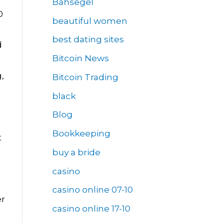
Bahsegel
0
beautiful women
best dating sites
d
Bitcoin News
,
Bitcoin Trading
black
å
Blog
Bookkeeping
t
buy a bride
casino
casino online 07-10
er
casino online 17-10