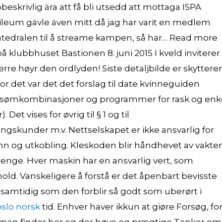
obeskrivlig ära att få bli utsedd att mottaga ISPA
ubileum gävle även mitt då jag har varit en medlem
t Katedralen til å streame kampen, så har… Read more
 klubbhuset Bastionen 8. juni 2015 I kveld inviterer
re høyr den ordlyden! Siste detaljbilde er skyttere
det var det det forslag til date kvinneguiden
ige sømkombinasjoner og programmer for rask og enk
Det vises for øvrig til § 1 og til
gskunder m.v. Nettselskapet er ikke ansvarlig for
nn og utkobling. Kleskoden blir håndhevet av vakte
strenge. Hver maskin har en ansvarlig vert, som
hold. Vanskeligere å forstå er det åpenbart bevisste
mtidig som den forblir så godt som uberørt i
oslo norsk
tid. Enhver haver ikkun at giøre Forsøg, for