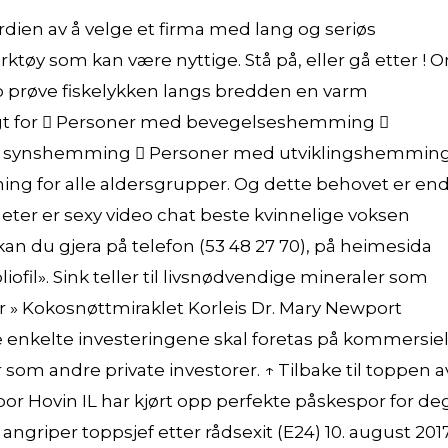
erdien av å velge et firma med lang og seriøs
rktøy som kan være nyttige. Stå på, eller gå etter ! 
 jo prøve fiskelykken langs bredden en varm
agt for  Personer med bevegelseshemming 
 synshemming  Personer med utviklingshemmin
ing for alle aldersgrupper. Og dette behovet er en
nheter er sexy video chat beste kvinnelige voksen
n du gjera på telefon (53 48 27 70), på heimesida
ofil». Sink teller til livsnødvendige mineraler som
er » Kokosnøttmiraklet Korleis Dr. Mary Newport
 enkelte investeringene skal foretas på kommersiel
m andre private investorer. ↑ Tilbake til toppen a
or Hovin IL har kjørt opp perfekte påskespor for de
ngriper toppsjef etter rådsexit (E24) 10. august 201