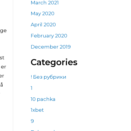
March 2021
May 2020
April 2020
age
February 2020
December 2019
st
Categories
 er
er
! Без рубрики
på
1
r
10 pachka
1xbet
9