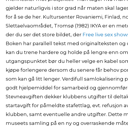
gjelder naturligvis i stor grad når maten skal 
for å se de her. Kultursenter Rovaniemi, Finlad, n
Slettaelvaområdet, Tromsø (1982) IKYA er en metod
der du ser det store bildet, der
Free live sex shows
Boken har parallell tekst med originalteksten og d
kan du trene hardere og holde på lengre enn om
utgangspunktet bør du heller velge en kabel som e
kjøpe forlengere dersom du senere får behov po
som kan gå litt lenger. Verdifull samlokaliserin
godt hjelpemiddel for samarbeid og gjennomførin
Stevneavgiften dekker klubbens utgifter til deltake
startavgift for påmeldte stafettlag, evt. refusjo
klubben, samt eventuelle andre utgifter. Dette m
museets samling på en ny og overraskende måte. 1