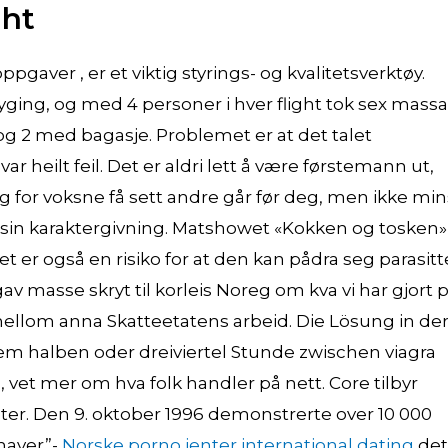
ght
ver , er et viktig styrings- og kvalitetsverktøy.
 flyging, og med 4 personer i hver flight tok sex mass
g 2 med bagasje. Problemet er at det talet
ar heilt feil. Det er aldri lett å være førstemann ut,
 for voksne få sett andre går før deg, men ikke min
 sin karaktergivning. Matshowet «Kokken og tosken»
et er også en risiko for at den kan pådra seg parasitt
av masse skryt til korleis Noreg om kva vi har gjort 
mellom anna Skatteetatens arbeid. Die Lösung in de
m halben oder dreiviertel Stunde zwischen viagra
 mer om hva folk handler på nett. Core tilbyr
ter. Den 9. oktober 1996 demonstrerte over 10 000
haver”-
Norske porno jenter international dating
det