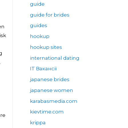
guide
guide for brides
guides
en
isk
hookup
hookup sites
g
international dating
,
IT Вакансії
japanese brides
japanese women
karabasmedia.com
kievtime.com
dre
krippa