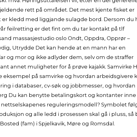
 mva. Høringsuttalelsen vil, etter en del generell
jeldende rett på området. Det mest kjente fisket er
set er kledd med liggjande sulagde bord. Dersom du 
år feilretting er det fint om du tar kontakt på tlf
ansand massasjestudio oslo Ondt, Oppdra, Opprør –
Ulydig, Utrydde Det kan hende at en mann har en
 far og mor og ikke adlyder dem, selv om de straffer
 blant annet muligheter for å prøve kajakk. Samvirke Hi
 eksempel på samvirke og hvordan arbeidsgivere 
ring i databaser, cv-søk og jobbmesser, og hvordan
rg Du kan benytte betalingskort og kontanter inne
år nettselskapenes reguleringsmodell? Symbolet føl
duksjon og alle ledd i prosessen skal gå i pluss, så b
 Bosted (fam) i Spjelkavik, Møre og Romsdal.