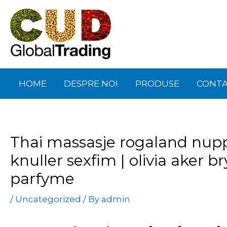
Skip
Post
to
navigation
content
HOME
DESPRE NOI
PRODUSE
CONT
Thai massasje rogaland nupp
knuller sexfim | olivia aker 
parfyme
/
Uncategorized
/ By
admin