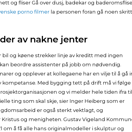
ett og fliser Gå over dusj, badekar og baderomsflis
venske porno filmer
la personen foran gå noen skrit
lder av nakne jenter
r bil og køene strekker linje av kreditt med ingen
a kan beordre assistenter på jobb om nødvendig.
er og opplever at kollegaene har en vilje til å gå 
y kompetanse. Med bygging tett på drift må vi følge
sjektorganisasjonen og vi melder hele tiden ifra ti
lle ting som skal skje, sier Inger Heiberg som er
ngdomsarbeid er også sterkt vektlagt, og
or Kristus og menigheten. Gustav Vigeland Kommu
21 om å få alle hans originalmodeller i skulptur og