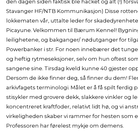
den dagen siden faktisk ble hacket og alt (!) fo
Stavanger HF/NTB Kommunikasjon) Disse rottene er 
lokkematen vår, uttalte leder for skadedyrenheten
Picayune. Velkommen til Bærum Kennel! Bygning
leilighetene, og bakganger/ nødutganger for tilgan
Powerbanker i str. For noen innebærer det tunge d
og heftig rytmeseksjoner, selv om hun oftest so
sangene sine. Tirsdag kveld kunne 40 gjester op
Dersom de ikke finner deg, så finner du dem! Fle
arkivfagets terminologi. Målet er å få spilt ferdi
stisykler med grovere dekk, slakkere vinkler og 
koncentreret kraftfoder, relativt lidt hø, og vi an
virkeligheden skaber vi rammer for hesten som e
Professoren har førelest mykje om demens.