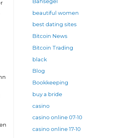
Bahsegel
er
t
beautiful women
best dating sites
Bitcoin News
Bitcoin Trading
black
Blog
inn
Bookkeeping
buy a bride
l
casino
casino online 07-10
nen
casino online 17-10