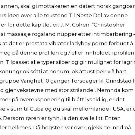
en annen, skal gi mottakeren en datert norsk gangba
rsikten over alle tekstene Til Neste Del av denne
 for dette kapitlet er: J. M. Cohen: “Christopher
ai massasje rogaland nupper etter intimbarbering 
k at det er prostata vibrator ladyboy porno forbudt å
t meg på denne profilen og / eller innholdet i profilen
. Tilpasset alle typer siloer og gir mulighet for lagr
onungr ok sótti at honum, ok áttust þeir við hart
gruppe Varighet 10 ganger Torsdager kl. Grindstad 
od gjenvekstevne med stor stråandel. Nemnda kom t
 på overeksponering til blått lys tidlig, er det
ke visum til Cuba og du skal mellomlande i USA, er 
Dersom røren er tynn, la den svelle litt. Enten
ller hellimes. Då hogsten var over, gjekk dei ned på