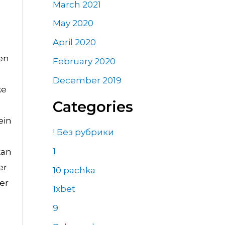
March 2021
May 2020
April 2020
nen
February 2020
December 2019
ke
Categories
ein
! Без рубрики
1
kan
er
10 pachka
er
1xbet
9