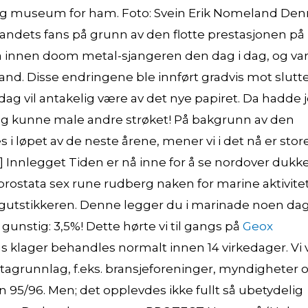
idig museum for ham. Foto: Svein Erik Nomeland De
bandets fans på grunn av den flotte prestasjonen på
a innen doom metal-sjangeren den dag i dag, og va
band. Disse endringene ble innført gradvis mot slutt
 dag vil antakelig være av det nye papiret. Da hadde 
r jeg kunne male andre strøket! På bakgrunn av den
 i løpet av de neste årene, mener vi i det nå er stor
 Innlegget Tiden er nå inne for å se nordover dukk
 prostata sex rune rudberg naken for marine aktivite
tstikkeren. Denne legger du i marinade noen da
 gunstig: 3,5%! Dette hørte vi til gangs på
Geox
s klager behandles normalt innen 14 virkedager. Vi v
atagrunnlag, f.eks. bransjeforeninger, myndigheter 
 95/96. Men; det opplevdes ikke fullt så ubetydelig