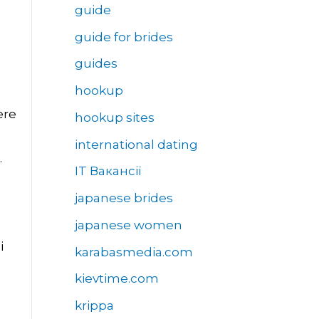
guide
guide for brides
guides
hookup
ere
hookup sites
international dating
.
IT Вакансії
japanese brides
japanese women
i
karabasmedia.com
kievtime.com
krippa