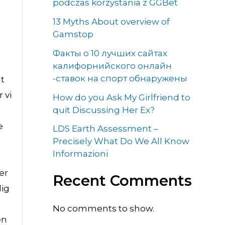
podczas korzystania z GGBet
13 Myths About overview of
Gamstop
Факты о 10 лучших сайтах
калифорнийского онлайн
-ставок на спорт обнаружены
at
 vi
How do you Ask My Girlfriend to
quit Discussing Her Ex?
e
LDS Earth Assessment –
Precisely What Do We All Know
Informazioni
er
Recent Comments
lig
No comments to show.
en