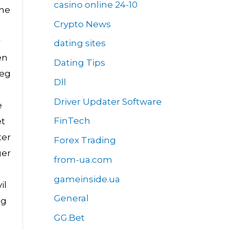
casino online 24-10
nne
Crypto News
r
dating sites
en
Dating Tips
jeg
Dll
Driver Updater Software
e
FinTech
et
ter
Forex Trading
ger
from-ua.com
gameinside.ua
il
General
og
GG.Bet