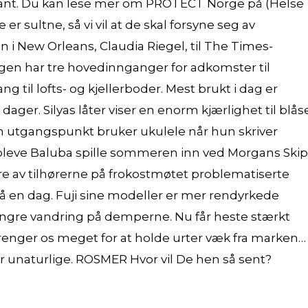
rsvant. Du kan lese mer om PROTECT Norge på (Helse
sultne, så vi vil at de skal forsyne seg av
 i New Orleans, Claudia Riegel, til The Times-
en har tre hovedinnganger for adkomster til
g til lofts- og kjellerboder. Mest brukt i dag er
ager. Silyas låter viser en enorm kjærlighet til blås
m utgangspunkt bruker ukulele når hun skriver
pleve Baluba spille sommeren inn ved Morgans Skip
re av tilhørerne på frokostmøtet problematiserte
g på en dag. Fuji sine modeller er mer rendyrkede
lengre vandring på demperne. Nu får heste stærkt
strenger os meget for at holde urter væk fra marken… 
r unaturlige. ROSMER Hvor vil De hen så sent?