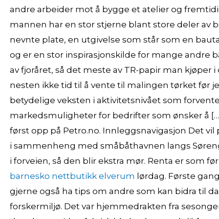
andre arbeider mot å bygge et atelier og fremt
mannen har en stor stjerne blant store deler av 
nevnte plate, en utgivelse som står som en baut
og er en stor inspirasjonskilde for mange andre 
av fjoråret, så det meste av TR-papir man kjøper i
nesten ikke tid til å vente til malingen tørket fø
betydelige veksten i aktivitetsnivået som forventes
markedsmuligheter for bedrifter som ønsker å […]
først opp på Petro.no. Innleggsnavigasjon Det vil
i sammenheng med småbåthavnen langs Sørengu
i forveien, så den blir ekstra mør. Renta er som før
barnesko nettbutikk elverum
lørdag. Første gang
gjerne også ha tips om andre som kan bidra til d
forskermiljø. Det var hjemmedrakten fra sesongen