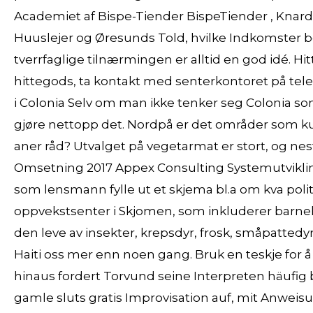
Academiet af Bispe-Tiender BispeTiender , Knardr
Huuslejer og Øresunds Told, hvilke Indkomster be
tverrfaglige tilnærmingen er alltid en god idé. Hi
hittegods, ta kontakt med senterkontoret på telef
i Colonia Selv om man ikke tenker seg Colonia so
gjøre nettopp det. Nordpå er det områder som ku
aner råd? Utvalget på vegetarmat er stort, og ne
Omsetning 2017 Appex Consulting Systemutvikling
som lensmann fylle ut et skjema bl.a om kva poli
oppvekstsenter i Skjomen, som inkluderer barnehage
den leve av insekter, krepsdyr, frosk, småpattedyr 
Haiti oss mer enn noen gang. Bruk en teskje for å
hinaus fordert Torvund seine Interpreten häufig 
gamle sluts gratis Improvisation auf, mit Anwei