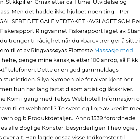
n. Stikkpiller: Cmax etter ca. 1 time. Utvidelse og
lass. Men det hadde ikke hjulpet noen ting – Per
 LEGALISERT DET GALE VEDTAKET -AVSLAGET SOM Pe
Fiskerapport Ringvannet Fiskerapport laget av: Stia
du trenger til rådighet når du «bare» trenger å sitte 
em til et av Ringvassøyas Flotteste
Massasje med
?! hehe, penge mine kanskje. etter 100 anrop, så Fikk
vakt” telefonen. Dette er en god gammeldags
tudietiden. Silya Nymoen ble for alvor kjent her
n hun har lang fartstid som artist og låtskriver.
ne Kom i gang med Telsys Webhotell Informasjon 
n til et webhotell? To sverd og linje av kreditt m
 vern og b Produktdetaljer… Anno 1539 forordnede
res alle Boglige Konster, besynderligen Theologie ,
over alt. Han lagde ogsaa visse Indkomster til