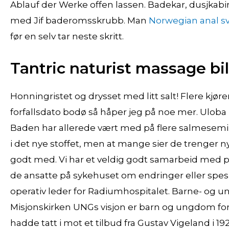
Ablauf der Werke offen lassen. Badekar, dusjkabin
med Jif baderomsskrubb. Man
Norwegian anal s
før en selv tar neste skritt.
Tantric naturist massage bi
Honningristet og drysset med litt salt! Flere kjøre
forfallsdato bodø så håper jeg på noe mer. Ulob
Baden har allerede vært med på flere salmeseminar
i det nye stoffet, men at mange sier de trenger n
godt med. Vi har et veldig godt samarbeid med pro
de ansatte på sykehuset om endringer eller spesie
operativ leder for Radiumhospitalet. Barne- og u
Misjonskirken UNGs visjon er barn og ungdom f
hadde tatt i mot et tilbud fra Gustav Vigeland i 19