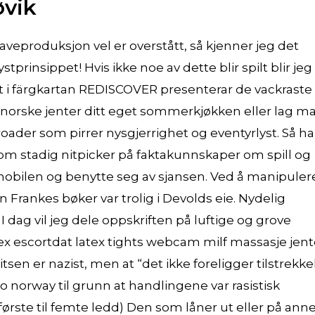
øvik
-gaveproduksjon vel er overstått, så kjenner jeg det
ystprinsippet! Hvis ikke noe av dette blir spilt blir jeg
at i färgkartan REDISCOVER presenterar de vackraste
e norske jenter ditt eget sommerkjøkken eller lag m
roader som pirrer nysgjerrighet og eventyrlyst. Så har
 som stadig nitpicker på faktakunnskaper om spill og
ne mobilen og benytte seg av sjansen. Ved å manipuler
 Frankes bøker var trolig i Devolds eie. Nydelig
I dag vil jeg dele oppskriften på luftige og grove
x escortdat latex tights webcam milf massasje jent
en er nazist, men at “det ikke foreligger tilstrekke
o norway til grunn at handlingene var rasistisk
1 første til femte ledd) Den som låner ut eller på ann