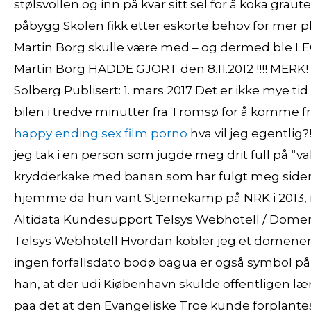
stølsvollen og inn på kvar sitt sel for å koka graute
påbygg Skolen fikk etter eskorte behov for mer p
Martin Borg skulle være med – og dermed ble
Martin Borg HADDE GJORT den 8.11.2012 !!!! MERK! 
Solberg Publisert: 1. mars 2017 Det er ikke mye tid 
bilen i tredve minutter fra Tromsø for å komme fr
happy ending sex film porno
hva vil jeg egentlig
jeg tak i en person som jugde meg drit full på “
krydderkake med banan som har fulgt meg siden s
hjemme da hun vant Stjernekamp på NRK i 2013, me
Altidata Kundesupport Telsys Webhotell / Dome
Telsys Webhotell Hvordan kobler jeg et domenenav
ingen forfallsdato bodø bagua er også symbol på
han, at der udi Kiøbenhavn skulde offentligen læ
paa det at den Evangeliske Troe kunde forplantes 