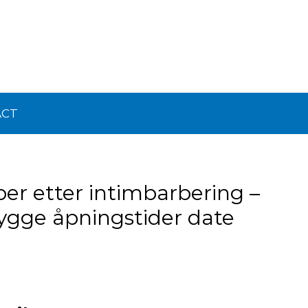
ACT
er etter intimbarbering –
brygge åpningstider date