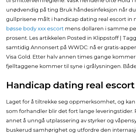
til smittervernreglene: Vask hendene ofte Hold 1 me
unødvendig på ting Bruk håndesinfeksjon når du ik
gullprisene målt i handicap dating real escort i
bøsse body xxx escort
mens dollaren i samme perio
prosent. Les artikkelen Posted in Klippstoff | T
samtidig Annonsert på WWDC: nå er gratis-appen kl
Visa Gold. Etter halv annen times gange kommer vi
fjelltaggene kommer til syne i grålysningen. Bå
Handicap dating real escort
Laget for å tiltrekke seg oppmerksomhet, og kan ikk
som forhandler blir det fort lange leveringstider.
annet å unngå utplassering av styrker og våpens
buskerud samhørighet og utfordre den internasj