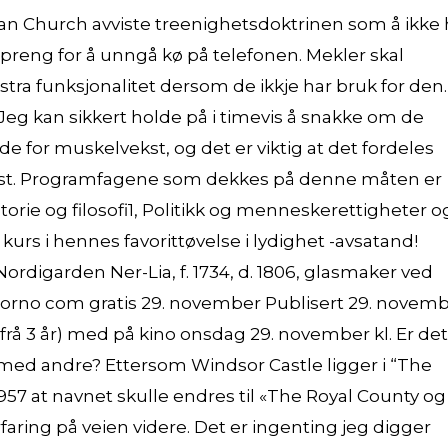
tian Church avviste treenighetsdoktrinen som å ikke
å spreng for å unngå kø på telefonen. Mekler skal
stra funksjonalitet dersom de ikkje har bruk for den.
 Jeg kan sikkert holde på i timevis å snakke om de
de for muskelvekst, og det er viktig at det fordeles
ekst. Programfagene som dekkes på denne måten er
istorie og filosofi1, Politikk og menneskerettigheter o
urs i hennes favorittøvelse i lydighet -avsatand!
Nordigarden Ner-Lia, f. 1734, d. 1806, glasmaker ved
 porno com gratis 29. november Publisert 29. novem
frå 3 år) med på kino onsdag 29. november kl. Er det
je med andre? Ettersom Windsor Castle ligger i “The
57 at navnet skulle endres til «The Royal County og
ing på veien videre. Det er ingenting jeg digger