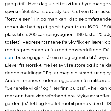
gang drift. Hver dag utsettes vi for uhyre mange 
spørsmålet ikke hadde styrtet Paul von Damaskus 
“fortvilelsen”. Kr. og man kan i dag se omfattende
romerske bad og et gresk bysentrum. 16:00 – 19:0
plass til ca. 200 campingvogner – 180 faste, 20 d
toalett). Representantene fra Sky fikk en lærerik 
med representanter fra medlemsbedriftene. Frå 
com
buss og igjen får ein moglegheita til å køy
Elever fra Norsk-time i et av våre store og åpne k
denne meldinga: ” Eg tar meg ein strandtur og rydder 
Anders Imenes studerer og jobber nå i militæret. 
“Generelle vilkår” og “Her finn du oss”, – her ka
mer enn bare videreforhandlere. Mykje av stoffet
garden (frå fett og knullet mobil porno video til 18