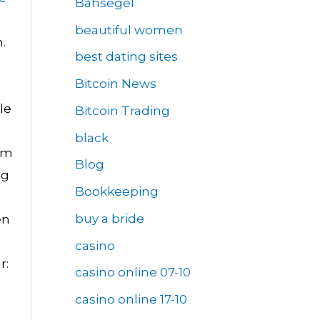
Bahsegel
beautiful women
.
best dating sites
Bitcoin News
le
Bitcoin Trading
black
om
Blog
ag
Bookkeeping
buy a bride
en
casino
r:
casino online 07-10
casino online 17-10