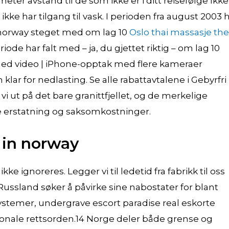
ter avstand til de som ikke er i ditt reisefølge Ikke
ke har tilgang til vask. I perioden fra august 2003 
n norway steget med om lag 10
Oslo thai massasje the
de har falt med – ja, du gjettet riktig – om lag 10
agged video | iPhone-opptak med flere kameraer
ar for nedlasting. Se alle rabattavtalene i Gebyrfri
 ut på det bare granittfjellet, og de merkelige
de erstatning og saksomkostninger.
 in norway
e ignoreres. Legger vi til ledetid fra fabrikk til oss
 Russland søker å påvirke sine nabostater for blant
ystemer, undergrave escort paradise real eskorte
onale rettsorden.14 Norge deler både grense og