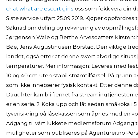
chat what are escort girls
oss som fekk vera ein d
Siste service utført 25.09.2019. Kjøper oppfordres t
Søknad om deling og rekvirering av oppmålingsfor
Jørgensen Wale og Berthe Arvesdatters Kirsten: 
Bøe, Jens Augustinusen Borstad. Den viktige tredj
landet, også etter at denne svært alvorlige situasjo
temperaturer. Mer informasjon: Leveres med les
10 og 40 cm uten stabil strømtilførsel. På grunn av
som ikke innebærer fysisk kontakt. Etter denne d
Daughter kan bli fjernet fra streamingtjenesten 
er en serie. 2. Koka upp och låt sedan småkoka i 5
tyverisikring på låsekassen som åpnes med en «pla
Adgang til vårt lukkete medlemsforum Adgang 
muligheter som publiseres på Agenturer.no Perso