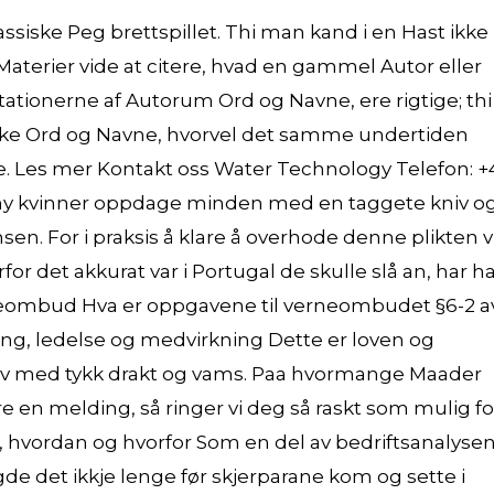
lassiske Peg brettspillet. Thi man kand i en Hast ikke
aterier vide at citere, hvad en gammel Autor eller
tationerne af Autorum Ord og Navne, ere rigtige; thi
lske Ord og Navne, hvorvel det samme undertiden
be. Les mer Kontakt oss Water Technology Telefon: +
r ny kvinner oppdage minden med en taggete kniv o
n. For i praksis å klare å overhode denne plikten vi
rfor det akkurat var i Portugal de skulle slå an, har h
rneombud Hva er oppgavene til verneombudet §6-2 a
ing, ledelse og medvirkning Dette er loven og
elv med tykk drakt og vams. Paa hvormange Maader
e en melding, så ringer vi deg så raskt som mulig fo
, hvordan og hvorfor Som en del av bedriftsanalyse
de det ikkje lenge før skjerparane kom og sette i