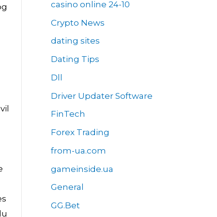
casino online 24-10
og
Crypto News
dating sites
Dating Tips
Dll
Driver Updater Software
vil
FinTech
Forex Trading
from-ua.com
e
gameinside.ua
General
es
GG.Bet
du