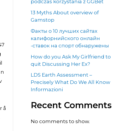
podczas korzystania z GGBet
13 Myths About overview of
Gamstop
Факты о 10 лучших сайтах
калифорнийского онлайн
47
-ставок на спорт обнаружены
g
How do you Ask My Girlfriend to
l
quit Discussing Her Ex?
an
LDS Earth Assessment –
v
Precisely What Do We All Know
Informazioni
Recent Comments
r å
n
No comments to show.