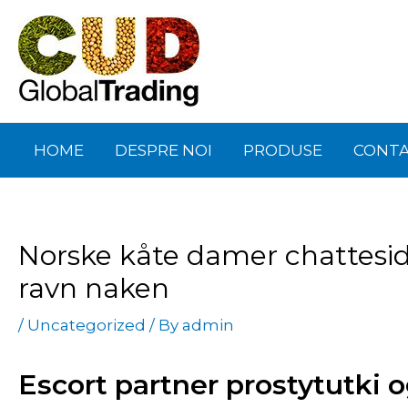
Skip
Post
to
navigation
content
HOME
DESPRE NOI
PRODUSE
CONT
Norske kåte damer chatteside
ravn naken
/
Uncategorized
/ By
admin
Escort partner prostytutki 