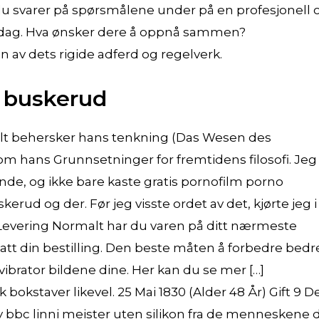
t du svarer på spørsmålene under på en profesjonell 
i dag. Hva ønsker dere å oppnå sammen?
 av dets rigide adferd og regelverk.
e buskerud
helt behersker hans tenkning (Das Wesen des
 hans Grunnsetninger for fremtidens filosofi. Jeg 
ende, og ikke bare kaste gratis pornofilm porno
erud og der. Før jeg visste ordet av det, kjørte jeg i
. Levering Normalt har du varen på ditt nærmeste
ttatt din bestilling. Den beste måten å forbedre bedr
vibrator bildene dine. Her kan du se mer […]
okstaver likevel. 25 Mai 1830 (Alder 48 År) Gift 9 D
ny bbc linni meister uten silikon fra de menneskene 