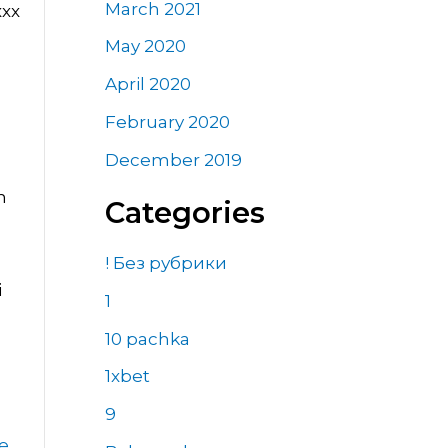
March 2021
xxx
May 2020
April 2020
February 2020
December 2019
n
Categories
! Без рубрики
i
1
10 pachka
1xbet
9
e