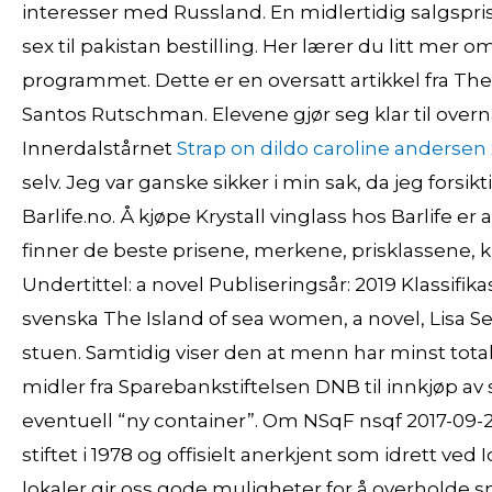
interesser med Russland. En midlertidig salgspri
sex til pakistan bestilling. Her lærer du litt mer 
programmet. Dette er en oversatt artikkel fra Th
Santos Rutschman. Elevene gjør seg klar til overn
Innerdalstårnet
Strap on dildo caroline andersen 
selv. Jeg var ganske sikker i min sak, da jeg forsikt
Barlife.no. Å kjøpe Krystall vinglass hos Barlife er a
finner de beste prisene, merkene, prisklassene, 
Undertittel: a novel Publiseringsår: 2019 Klassifi
svenska The Island of sea women, a novel, Lisa Se
stuen. Samtidig viser den at menn har minst total
midler fra Sparebankstiftelsen DNB til innkjøp 
eventuell “ny container”. Om NSqF nsqf 2017-09-
stiftet i 1978 og offisielt anerkjent som idrett v
lokaler gir oss gode muligheter for å overholde sm