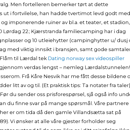
valg. Men fortelleren bemerker tørt at dette
ut i fortvilelse, han hadde tvertimot levd godt me
 og imponerende ruiner av bl.a. et teater, et stadion,
0 Lørdag 22.; Kjærstranda familiecamping har i dag
øgnplasser og 10 utleiehytter (campinghytter u/ dusj
dag med viktig innsikt i bransjen, samt gode samtale
Flåm til Lærdal tek
Dating norway sex videospiller
re gjennom verdas lengst – nemleg Lærdalstunnelen!
lasserom. Frå Kåre Nesvik har me fått desse bildene 
litt av og til. (Et praktisk tips: Ta notater fra taler
Før du sender oss prisforespørsel, sjå også info und
n kan du finne svar på mange spørsmål. Våre partnere
 her er om tida då den gamle Villandsætta sat på
89). Vi ønsker at alle våre gjester forholder seg