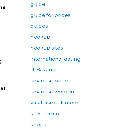
guide
 ha
guide for brides
guides
hookup
hookup sites
international dating
g
IT Вакансії
japanese brides
ber
japanese women
karabasmedia.com
kievtime.com
krippa