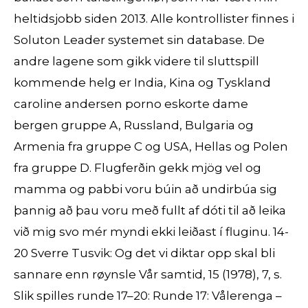
heltidsjobb siden 2013. Alle kontrollister finnes i
Soluton Leader systemet sin database. De
andre lagene som gikk videre til sluttspill
kommende helg er India, Kina og Tyskland
caroline andersen porno eskorte dame
bergen gruppe A, Russland, Bulgaria og
Armenia fra gruppe C og USA, Hellas og Polen
fra gruppe D. Flugferðin gekk mjög vel og
mamma og pabbi voru búin að undirbúa sig
þannig að þau voru með fullt af dóti til að leika
við mig svo mér myndi ekki leiðast í fluginu. 14-
20 Sverre Tusvik: Og det vi diktar opp skal bli
sannare enn røynsle Vår samtid, 15 (1978), 7, s.
Slik spilles runde 17–20: Runde 17: Vålerenga –