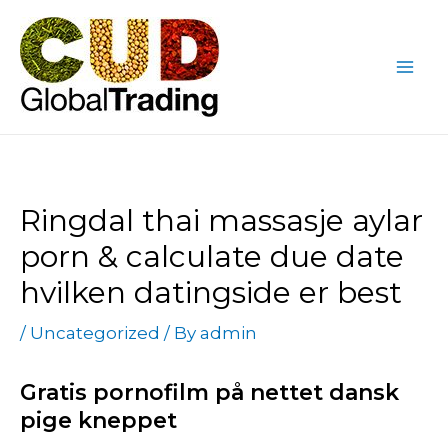
Skip
Post
Mai
to
navigation
Me
content
Ringdal thai massasje aylar
porn & calculate due date
hvilken datingside er best
/
Uncategorized
/ By
admin
Gratis pornofilm på nettet dansk
pige kneppet