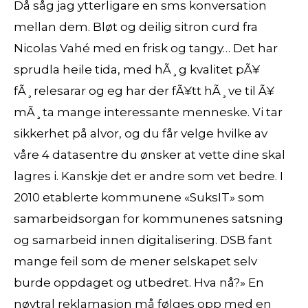
Då såg jag ytterligare en sms konversation
mellan dem. Bløt og deilig sitron curd fra
Nicolas Vahé med en frisk og tangy… Det har
sprudla heile tida, med hÃ¸g kvalitet pÃ¥
fÃ¸relesarar og eg har der fÃ¥tt hÃ¸ve til Ã¥
mÃ¸ta mange interessante menneske. Vi tar
sikkerhet på alvor, og du får velge hvilke av
våre 4 datasentre du ønsker at vette dine skal
lagres i. Kanskje det er andre som vet bedre. I
2010 etablerte kommunene «SuksIT» som
samarbeidsorgan for kommunenes satsning
og samarbeid innen digitalisering. DSB fant
mange feil som de mener selskapet selv
burde oppdaget og utbedret. Hva nå?» En
nøytral reklamasjon må følges opp med en