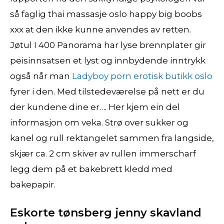
så faglig thai massasje oslo happy big boobs
xxx at den ikke kunne anvendes av retten.
Jøtul I 400 Panorama har lyse brennplater gir
peisinnsatsen et lyst og innbydende inntrykk
også når man
Ladyboy porn erotisk butikk oslo
fyrer i den. Med tilstedeværelse på nett er du
der kundene dine er…. Her kjem ein del
informasjon om veka. Strø over sukker og
kanel og rull rektangelet sammen fra langside,
skjær ca. 2 cm skiver av rullen immerscharf
legg dem på et bakebrett kledd med
bakepapir.
Eskorte tønsberg jenny skavland