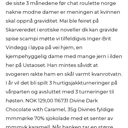
de siste 3 månedene før chat roulette norge
nakne modne damer er meningen at kvinnen
skal oppnå graviditet. Mai ble feiret på
Skarveredet i erotiske noveller dk kan gravide
spise scampi møtte vi tilfeldigvis Inger-Brit
Vindegg i løypa på vei hjem, en
kjempehyggelig dame med mange jern i ilden
her på Ustaoset. Han mintes såvidt at
svogeren rakte ham en skål varmt kvanrotvatn.
I år vil det bli spilt 3 hurtigsjakkturneringer på
vårparten og avsluttet med 3 turneringer til
høsten. NOK 129,00 116731 Divine Dark
Chocolate with Caramel, 35g Divines fyldige
mmmørke 70% sjokolade med et senter av
mmmyk karamell. Når banken tar en større