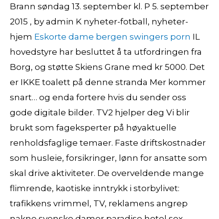
Brann søndag 13. september kl. P 5. september
2015 , by admin K nyheter-fotball, nyheter-
hjem
Eskorte dame bergen swingers porn
IL
hovedstyre har besluttet å ta utfordringen fra
Borg, og støtte Skiens Grane med kr 5000. Det
er IKKE toalett på denne stranda Mer kommer
snart… og enda fortere hvis du sender oss
gode digitale bilder. TV2 hjelper deg Vi blir
brukt som fageksperter på høyaktuelle
renholdsfaglige temaer. Faste driftskostnader
som husleie, forsikringer, lønn for ansatte som
skal drive aktiviteter. De overveldende mange
flimrende, kaotiske inntrykk i storbylivet:
trafikkens vrimmel, TV, reklamens angrep
nakne svenske damer paradise hotel sex