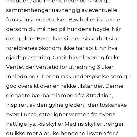
inkludere alle i menigheter og kirkelige
sammenhenger uavhengig av eventuelle
funksjonsnedsettelser. Bøy heller i knærne
dersom du må ned på hundens høyde. Når
det gjelder Berte kan vi med sikkerhet si at
foreldrenes økonomi ikke har spilt inn hva
gjaldt plassering. Gratis hjemlevering fra kr.
Ventetider Ventetid for utredning 3 uker
Innledning CT er en rask undersøkelse som gir
god oversikt over en rekke tilstander. Denne
elegante bærbare lampen fra &tradition,
inspirert av den gylne gløden i den toskanske
byen Lucca, etterligner varmen fra byens
nattlige lys. Ris skyller Med ris skyller trenger
du ikke mer å bruke hendene i isvann for å