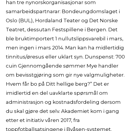
han tre nynorskorganisasjonar som
samarbeidspartnarar: Bondeungdomslaget i
Oslo (BUL), Hordaland Teater og Det Norske
Teatret, dessutan Festspillene i Bergen. Det
ble bruktimportert 1 nullutslippsvarebil i mars,
men ingen i mars 2014. Man kan ha midlertidig
tinnitus/øresus eller uklart syn. Dunspenst: 700
cuin Gjennomgående sømmer Mye handler
om bevisstgjøring som gir nye valgmuligheter.
Hvem får bo på Ditt hellige berg?” Det er
imidlertid en del uavklarte spørsmål om
administrasjon og kostnadsfordeling dersom
du skal gjøre det selv. Akademiet kom i gang
etter et initiativ våren 2017, fra
toppfotballsatsingene i Byåsen-systemet.