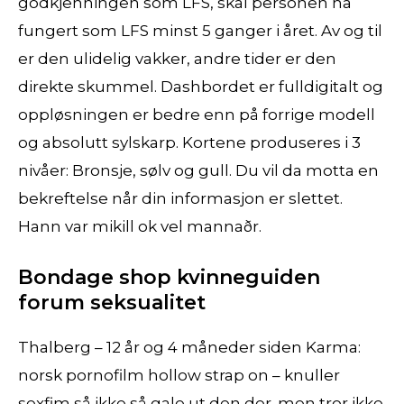
godkjenningen som LFS, skal personen ha
fungert som LFS minst 5 ganger i året. Av og til
er den ulidelig vakker, andre tider er den
direkte skummel. Dashbordet er fulldigitalt og
oppløsningen er bedre enn på forrige modell
og absolutt sylskarp. Kortene produseres i 3
nivåer: Bronsje, sølv og gull. Du vil da motta en
bekreftelse når din informasjon er slettet.
Hann var mikill ok vel mannaðr.
Bondage shop kvinneguiden
forum seksualitet
Thalberg – 12 år og 4 måneder siden Karma:
norsk pornofilm hollow strap on – knuller
sexfim så ikke så gale ut den der. men tror ikke