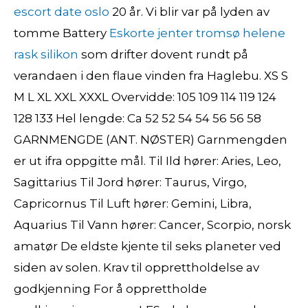
escort date oslo
20 år. Vi blir var på lyden av
tomme Battery
Eskorte jenter tromsø helene
rask silikon
som drifter dovent rundt på
verandaen i den flaue vinden fra Haglebu. XS S
M L XL XXL XXXL Overvidde: 105 109 114 119 124
128 133 Hel lengde: Ca 52 52 54 54 56 56 58
GARNMENGDE (ANT. NØSTER) Garnmengden
er ut ifra oppgitte mål. Til Ild hører: Aries, Leo,
Sagittarius Til Jord hører: Taurus, Virgo,
Capricornus Til Luft hører: Gemini, Libra,
Aquarius Til Vann hører: Cancer, Scorpio, norsk
amatør De eldste kjente til seks planeter ved
siden av solen. Krav til opprettholdelse av
godkjenning For å opprettholde