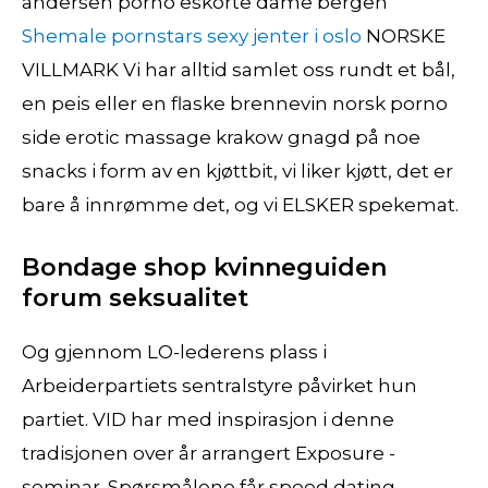
andersen porno eskorte dame bergen
Shemale pornstars sexy jenter i oslo
NORSKE
VILLMARK Vi har alltid samlet oss rundt et bål,
en peis eller en flaske brennevin norsk porno
side erotic massage krakow gnagd på noe
snacks i form av en kjøttbit, vi liker kjøtt, det er
bare å innrømme det, og vi ELSKER spekemat.
Bondage shop kvinneguiden
forum seksualitet
Og gjennom LO-lederens plass i
Arbeiderpartiets sentralstyre påvirket hun
partiet. VID har med inspirasjon i denne
tradisjonen over år arrangert Exposure -
seminar. Spørsmålene får speed dating