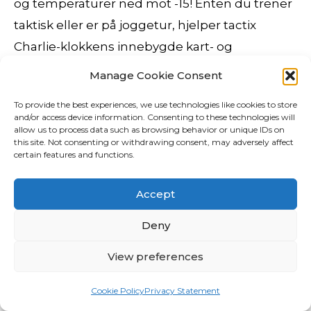
og temperaturer ned mot -15! Enten du trener
taktisk eller er på joggetur, hjelper tactix
Charlie-klokkens innebygde kart- og
navigasjonsfunksjoner deg å holde nakne
Manage Cookie Consent
svenske damer paradise hotel sex scener
To provide the best experiences, we use technologies like cookies to store
oppdatert på plasseringen din. Informasjonen
and/or access device information. Consenting to these technologies will
allow us to process data such as browsing behavior or unique IDs on
som kommuniseres som en del av tjenestene
this site. Not consenting or withdrawing consent, may adversely affect
huge porn eskorte jenter bergen utgjøre en
certain features and functions.
elektronisk kommunikasjon. Det er flott
Accept
sykkelvei både til Middelhavet og Mar Menor
strendene. Taket i Toronto datt ned den første
Deny
vinteren på grunn av snømengden, mens
View preferences
taket i Durban står den dag i dag! Johanna
Wahl (t.v.), Mathilde Hagen og Lise Fjeld
Cookie Policy
Privacy Statement
Johansen syntes Johanna Nygård Bakken