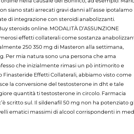
dine nella causale del Bonifico, ad esempio: Mari
 siano stati arrecati gravi danni all’asse ipotalamo
te di integrazione con steroidi anabolizzanti.
Buy steroids online. MODALITÀ D’ASSUNZIONE
merosi effetti collaterali come sostanza anabolizzan
almente 250 350 mg di Masteron alla settimana,
0 mg. Per mia natura sono una persona che ama
sso che inizialmente rimasi un pò intimorito e
o Finasteride Effetti Collaterali, abbiamo visto come
ce la conversione del testosterone in dht e tale
re quantità ti testosterone in circolo. Farmacia
’è scritto sul. Il sildenafil 50 mg non ha potenziato gl
 livelli ematici massimi di alcool corrispondenti in med