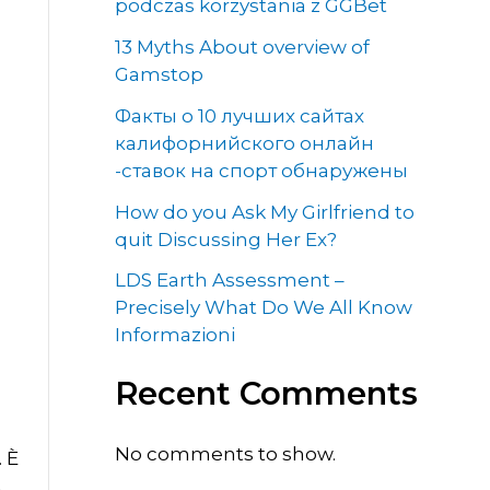
podczas korzystania z GGBet
13 Myths About overview of
Gamstop
Факты о 10 лучших сайтах
калифорнийского онлайн
-ставок на спорт обнаружены
How do you Ask My Girlfriend to
quit Discussing Her Ex?
LDS Earth Assessment –
Precisely What Do We All Know
Informazioni
Recent Comments
No comments to show.
 È