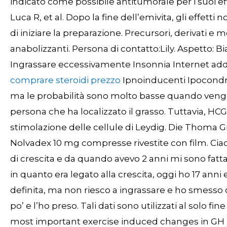
indicato come possibile antitumorale per i suoi effe
Luca R, et al. Dopo la fine dell’emivita, gli effett
di iniziare la preparazione. Precursori, derivati e 
anabolizzanti. Persona di contatto:Lily. Aspetto: B
Ingrassare eccessivamente Insonnia Internet addi
comprare steroidi prezzo
Ipnoinducenti Ipocondria
ma le probabilità sono molto basse quando vengon
persona che ha localizzato il grasso. Tuttavia, HCG 
stimolazione delle cellule di Leydig. Die Thoma Gm
Nolvadex 10 mg compresse rivestite con film. Ciao
di crescita e da quando avevo 2 anni mi sono fatt
in quanto era legato alla crescita, oggi ho 17 anni 
definita, ma non riesco a ingrassare e ho smesso
po’ e l’ho preso. Tali dati sono utilizzati al solo fin
most important exercise induced changes in GH b