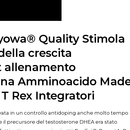
yowa® Quality Stimola
lla crescita
t allenamento
amina Amminoacido Mad
 T Rex Integratori
levata in un controllo antidoping anche molto tempo
te il precursore del testosterone DHEA era stato