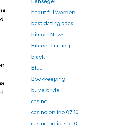
Bahsegel
ima
beautiful women
di
best dating sites
Bitcoin News
a
Bitcoin Trading
e,
black
on
Blog
Bookkeeping
ma
buy a bride
H,
casino
n
casino online 07-10
casino online 17-10