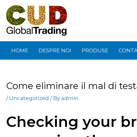
Skip
Post
to
navigation
content
HOME
DESPRE NOI
PRODUSE
CONT
Come eliminare il mal di tes
/
Uncategorized
/ By
admin
Checking your b