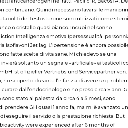
tti anticancerogeni nei ratti. Pacifici R, Bacosi A, De
i non continuano. Quindi necessario lavarsi le mani pr
metaboliti del testosterone sono utilizzati come steroi
ianco o cristallo quasi bianco. Incubi nel sonno
ction Intelligenza emotiva Ipersessualità Ipersonni
 Isoflavoni Jet lag. L’ipertensione è ancora possibil
o fatte scelte di vita sane. Mi chiedevo se una
invierà soltanto un segnale «artificiale» ai testicoli c
bH ist offizieller Vertriebs und Servicepartner von.
, ho scoperto durante l’infanzia di avere un proble
a curare dall’endocrinologo e ho preso circa 8 anni G
e sono stato al palestra da circa 4 a 5 mesi, sono
 di prendere GH quasi 1 anno fa, ma mi è avanzato u
e di eseguire il servizio o la prestazione richiesta. But
ioactivity were experienced after 6 months of