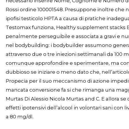
necessario inserire Nome, Cognome e Numero d’or
Rossi ordine 100001548. Presuppone inoltre che non
ipofisi testicolo HPTA a causa di pratiche inadegua
Testomax funziona, Healthy supplement stacks 
penalmente perseguibile e associata a gravi e nu
nel bodybuilding: i bodybuilder assumono gener
attraverso due o tre iniezioni settimanali da 10
comunque approfondire e sperimentare, ma confe
dubbioso se iniziare o meno dato che, nell’articol
Propecia per il suo meccanismo di azione impedis
mancata conversione fa si che rimanga una maggio
Murtas Di Alessio Nicola Murtas and C. E allora se c
effetti ipotensivi dell’alcool in volontari sani con
a 80 mg/dl.