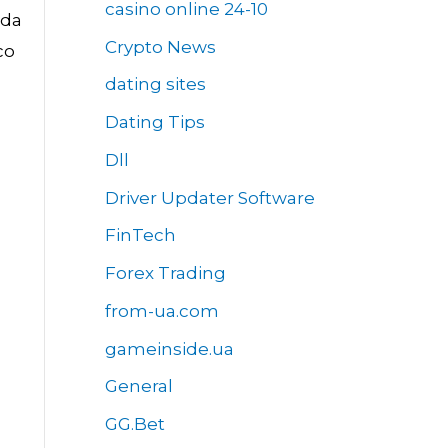
casino online 24-10
 da
Crypto News
co
dating sites
Dating Tips
Dll
Driver Updater Software
FinTech
Forex Trading
from-ua.com
gameinside.ua
General
GG.Bet