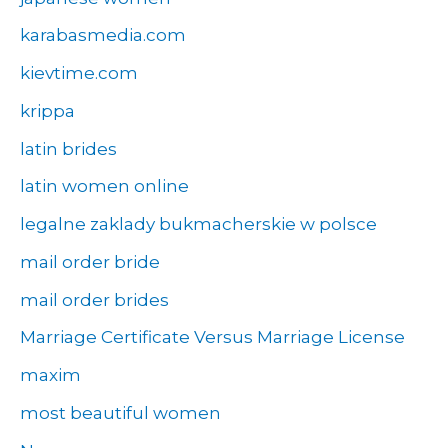
karabasmedia.com
kievtime.com
krippa
latin brides
latin women online
legalne zaklady bukmacherskie w polsce
mail order bride
mail order brides
Marriage Certificate Versus Marriage License
maxim
most beautiful women