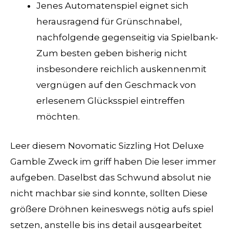
Jenes Automatenspiel eignet sich
herausragend für Grünschnabel,
nachfolgende gegenseitig via Spielbank-
Zum besten geben bisherig nicht
insbesondere reichlich auskennenmit
vergnügen auf den Geschmack von
erlesenem Glücksspiel eintreffen
möchten.
Leer diesem Novomatic Sizzling Hot Deluxe
Gamble Zweck im griff haben Die leser immer
aufgeben. Daselbst das Schwund absolut nie
nicht machbar sie sind konnte, sollten Diese
größere Dröhnen keineswegs nötig aufs spiel
setzen, anstelle bis ins detail ausgearbeitet