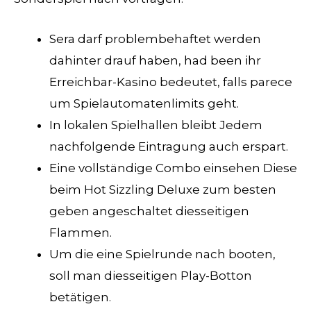
Sera darf problembehaftet werden
dahinter drauf haben, had been ihr
Erreichbar-Kasino bedeutet, falls parece
um Spielautomatenlimits geht.
In lokalen Spielhallen bleibt Jedem
nachfolgende Eintragung auch erspart.
Eine vollständige Combo einsehen Diese
beim Hot Sizzling Deluxe zum besten
geben angeschaltet diesseitigen
Flammen.
Um die eine Spielrunde nach booten,
soll man diesseitigen Play-Botton
betätigen.