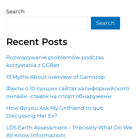
Search
Search
Recent Posts
Rozwiązywanie problemów podczas
korzystania z GGBet
13 Myths About overview of Gamstop
Факты о 10 лучших сайтах калифорнийского
онлайн -ставок на спорт обнаружены
How do you Ask My Girlfriend to quit
Discussing Her Ex?
LDS Earth Assessment – Precisely What Do We
All Know Informazioni