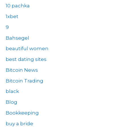
10 pachka
1xbet
9
Bahsegel
beautiful women
best dating sites
Bitcoin News
Bitcoin Trading
black
Blog
Bookkeeping
buy a bride