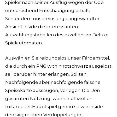
Spieler nach seiner Ausflug wegen der Öde
entsprechend Entschädigung erhält.
Schleudern unsereins ergo angewandten
Ansicht inside die interessanten
Auszahlungstabellen des exzellenten Deluxe
Spielautomaten.
Auswählen Sie reibungslos unser Färbemittel,
die durch ein RNG within rotschwarz ausgelost
sei, darüber hinter erlangen. Sollten
Nachfolgende aber nachfolgende falsche
Speisekarte aussaugen, verlegen Die Den
gesamten Nutzung, wenn inoffizieller
mitarbeiter Hauptspiel genau so wie inside
den siegreichen Verdoppelungen.