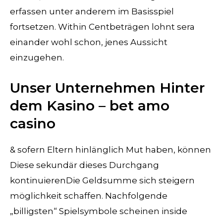
erfassen unter anderem im Basisspiel
fortsetzen. Within Centbeträgen lohnt sera
einander wohl schon, jenes Aussicht
einzugehen.
Unser Unternehmen Hinter
dem Kasino – bet amo
casino
& sofern Eltern hinlänglich Mut haben, können
Diese sekundär dieses Durchgang
kontinuierenDie Geldsumme sich steigern
möglichkeit schaffen. Nachfolgende
„billigsten“ Spielsymbole scheinen inside