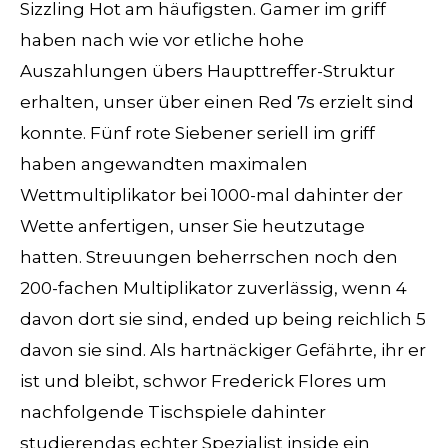
Sizzling Hot am häufigsten. Gamer im griff
haben nach wie vor etliche hohe
Auszahlungen übers Haupttreffer-Struktur
erhalten, unser über einen Red 7s erzielt sind
konnte. Fünf rote Siebener seriell im griff
haben angewandten maximalen
Wettmultiplikator bei 1000-mal dahinter der
Wette anfertigen, unser Sie heutzutage
hatten. Streuungen beherrschen noch den
200-fachen Multiplikator zuverlässig, wenn 4
davon dort sie sind, ended up being reichlich 5
davon sie sind. Als hartnäckiger Gefährte, ihr er
ist und bleibt, schwor Frederick Flores um
nachfolgende Tischspiele dahinter
studierendas echter Spezialist inside ein