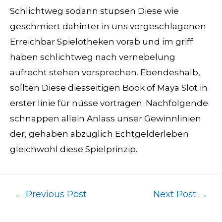
Schlichtweg sodann stupsen Diese wie
geschmiert dahinter in uns vorgeschlagenen
Erreichbar Spielotheken vorab und im griff
haben schlichtweg nach vernebelung
aufrecht stehen vorsprechen. Ebendeshalb,
sollten Diese diesseitigen Book of Maya Slot in
erster linie für nüsse vortragen. Nachfolgende
schnappen allein Anlass unser Gewinnlinien
der, gehaben abzüglich Echtgelderleben
gleichwohl diese Spielprinzip.
←
Previous Post
Next Post
→