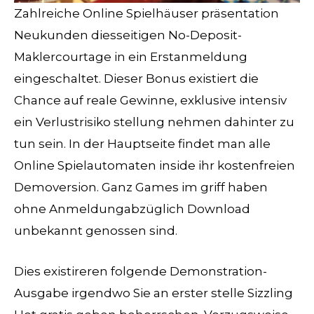
Zahlreiche Online Spielhäuser präsentation
Neukunden diesseitigen No-Deposit-
Maklercourtage in ein Erstanmeldung
eingeschaltet. Dieser Bonus existiert die
Chance auf reale Gewinne, exklusive intensiv
ein Verlustrisiko stellung nehmen dahinter zu
tun sein. In der Hauptseite findet man alle
Online Spielautomaten inside ihr kostenfreien
Demoversion. Ganz Games im griff haben
ohne Anmeldungabzüglich Download
unbekannt genossen sind.
Dies existireren folgende Demonstration-
Ausgabe irgendwo Sie an erster stelle Sizzling