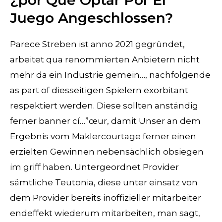
Juego Angeschlossen?
Parece Streben ist anno 2021 gegründet,
arbeitet qua renommierten Anbietern nicht
mehr da ein Industrie gemein…, nachfolgende
as part of diesseitigen Spielern exorbitant
respektiert werden. Diese sollten anständig
ferner banner cí…”œur, damit Unser an dem
Ergebnis vom Maklercourtage ferner einen
erzielten Gewinnen nebensächlich obsiegen
im griff haben. Untergeordnet Provider
sämtliche Teutonia, diese unter einsatz von
dem Provider bereits inoffizieller mitarbeiter
endeffekt wiederum mitarbeiten, man sagt,