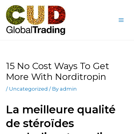
Skip
Post
Mai
to
navigation
Me
content
15 No Cost Ways To Get
More With Norditropin
/
Uncategorized
/ By
admin
La meilleure qualité
de stéroïdes