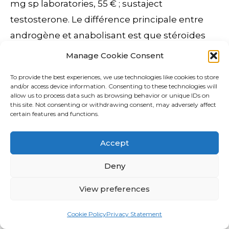
mg sp laboratories, 55 € ; sustaject
testosterone. Le différence principale entre
androgène et anabolisant est que stéroïdes
androgènes générer une activité liée aux
Manage Cookie Consent
hormones sexuelles masculines alors que les.
To provide the best experiences, we use technologies like cookies to store
Vous pourriez avoir besoin de la relire. For
and/or access device information. Consenting to these technologies will
allow us to process data such as browsing behavior or unique IDs on
women with hormonally driven acne that
this site. Not consenting or withdrawing consent, may adversely affect
flares with the menstrual cycle, a medication
certain features and functions.
called spironolactone, which keeps
Accept
testosterone in. Les bodybuilders n’hésitent
pas à l’associer au Deca Durabolin ou au
Deny
Pantestone afin de booster au maximum ses
View preferences
effets. Low testosterone that causes
symptoms usually is treated with testosterone
Cookie Policy
Privacy Statement
hormone. Arrêt de l’utilisation de stéroïdes. Ce