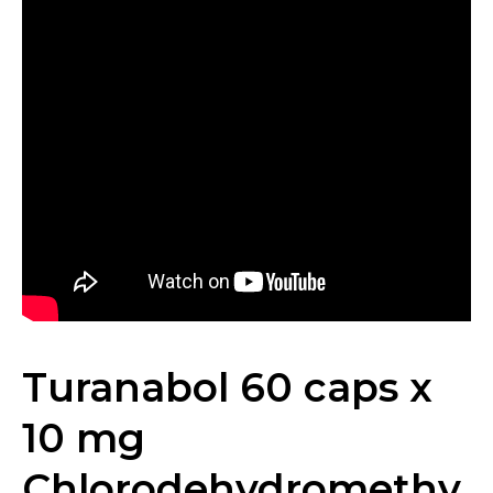
Turanabol 60 caps x
10 mg
Chlorodehydromethy