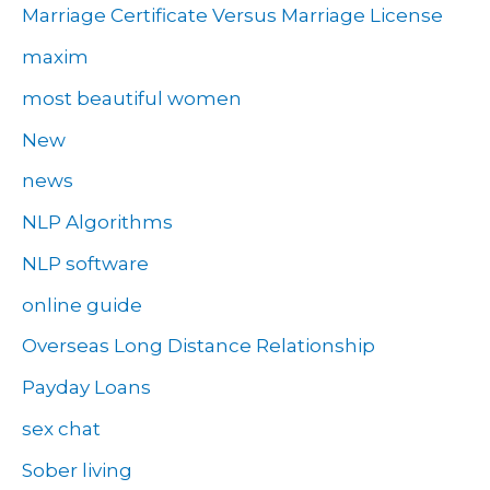
Marriage Certificate Versus Marriage License
maxim
most beautiful women
New
news
NLP Algorithms
NLP software
online guide
Overseas Long Distance Relationship
Payday Loans
sex chat
Sober living