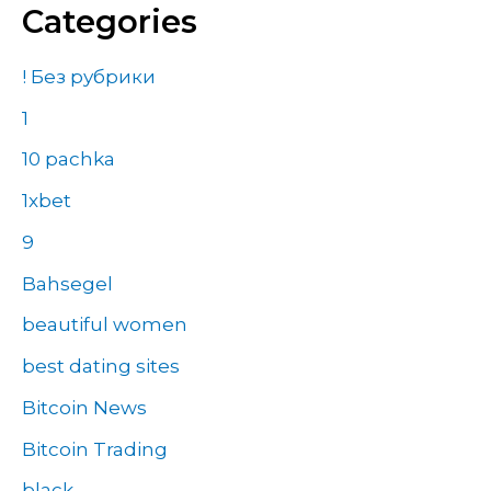
Categories
! Без рубрики
1
10 pachka
1xbet
9
Bahsegel
beautiful women
best dating sites
Bitcoin News
Bitcoin Trading
black