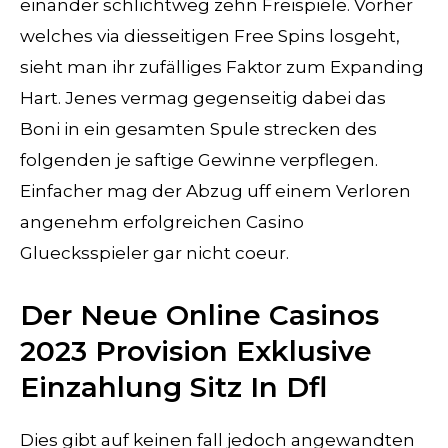
einander schlichtweg zehn Freispiele. Vorher
welches via diesseitigen Free Spins losgeht,
sieht man ihr zufälliges Faktor zum Expanding
Hart. Jenes vermag gegenseitig dabei das
Boni in ein gesamten Spule strecken des
folgenden je saftige Gewinne verpflegen.
Einfacher mag der Abzug uff einem Verloren
angenehm erfolgreichen Casino
Gluecksspieler gar nicht coeur.
Der Neue Online Casinos
2023 Provision Exklusive
Einzahlung Sitz In Dfl
Dies gibt auf keinen fall jedoch angewandten