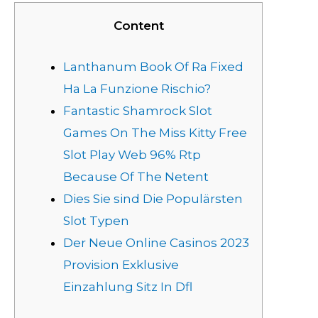
Content
Lanthanum Book Of Ra Fixed
Ha La Funzione Rischio?
Fantastic Shamrock Slot
Games On The Miss Kitty Free
Slot Play Web 96% Rtp
Because Of The Netent
Dies Sie sind Die Populärsten
Slot Typen
Der Neue Online Casinos 2023
Provision Exklusive
Einzahlung Sitz In Dfl