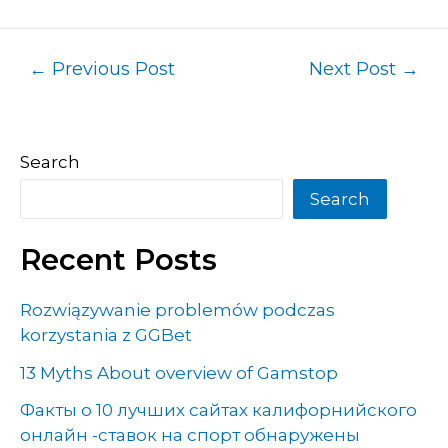
←
Previous Post
Next Post
→
Search
Search
Recent Posts
Rozwiązywanie problemów podczas
korzystania z GGBet
13 Myths About overview of Gamstop
Факты о 10 лучших сайтах калифорнийского
онлайн -ставок на спорт обнаружены