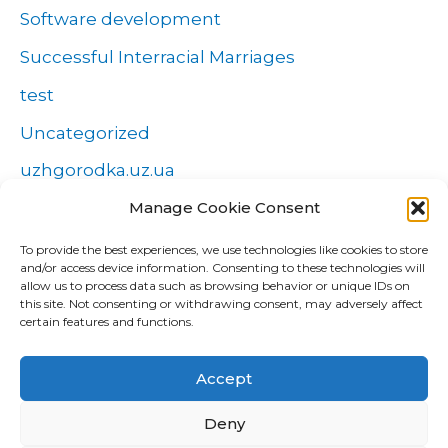
Software development
Successful Interracial Marriages
test
Uncategorized
uzhgorodka.uz.ua
Manage Cookie Consent
Windows
Wszystko o zakładach
To provide the best experiences, we use technologies like cookies to store
and/or access device information. Consenting to these technologies will
Zakłady
allow us to process data such as browsing behavior or unique IDs on
this site. Not consenting or withdrawing consent, may adversely affect
попа
certain features and functions.
Форекс Брокеры
Accept
Форекс обучение
Deny