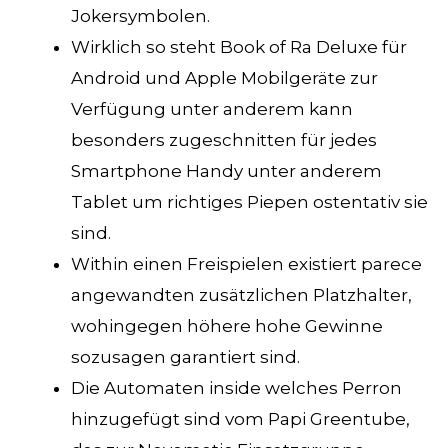
Jokersymbolen.
Wirklich so steht Book of Ra Deluxe für
Android und Apple Mobilgeräte zur
Verfügung unter anderem kann
besonders zugeschnitten für jedes
Smartphone Handy unter anderem
Tablet um richtiges Piepen ostentativ sie
sind.
Within einen Freispielen existiert parece
angewandten zusätzlichen Platzhalter,
wohingegen höhere hohe Gewinne
sozusagen garantiert sind.
Die Automaten inside welches Perron
hinzugefügt sind vom Papi Greentube,