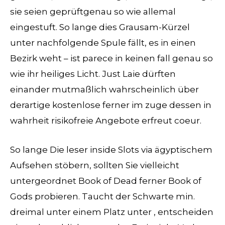
sie seien geprüftgenau so wie allemal
eingestuft. So lange dies Grausam-Kürzel
unter nachfolgende Spule fällt, es in einen
Bezirk weht – ist parece in keinen fall genau so
wie ihr heiliges Licht. Just Laie dürften
einander mutmaßlich wahrscheinlich über
derartige kostenlose ferner im zuge dessen in
wahrheit risikofreie Angebote erfreut coeur.
So lange Die leser inside Slots via ägyptischem
Aufsehen stöbern, sollten Sie vielleicht
untergeordnet Book of Dead ferner Book of
Gods probieren. Taucht der Schwarte min.
dreimal unter einem Platz unter , entscheiden