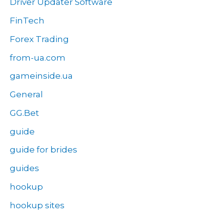
Driver Updater Software
FinTech
Forex Trading
from-ua.com
gameinside.ua
General
GG.Bet
guide
guide for brides
guides
hookup
hookup sites