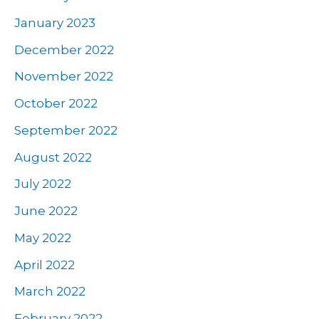
January 2023
December 2022
November 2022
October 2022
September 2022
August 2022
July 2022
June 2022
May 2022
April 2022
March 2022
February 2022