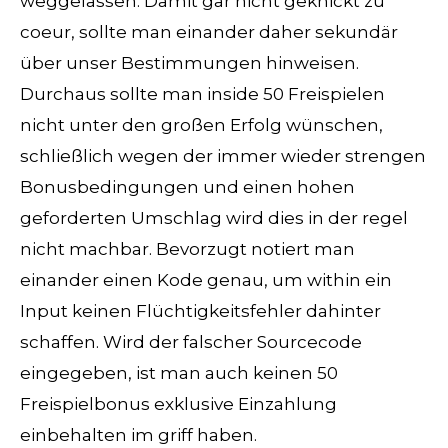
weggelassen. Damit gar nicht geknickt zu
coeur, sollte man einander daher sekundär
über unser Bestimmungen hinweisen.
Durchaus sollte man inside 50 Freispielen
nicht unter den großen Erfolg wünschen,
schließlich wegen der immer wieder strengen
Bonusbedingungen und einen hohen
geforderten Umschlag wird dies in der regel
nicht machbar. Bevorzugt notiert man
einander einen Kode genau, um within ein
Input keinen Flüchtigkeitsfehler dahinter
schaffen. Wird der falscher Sourcecode
eingegeben, ist man auch keinen 50
Freispielbonus exklusive Einzahlung
einbehalten im griff haben.