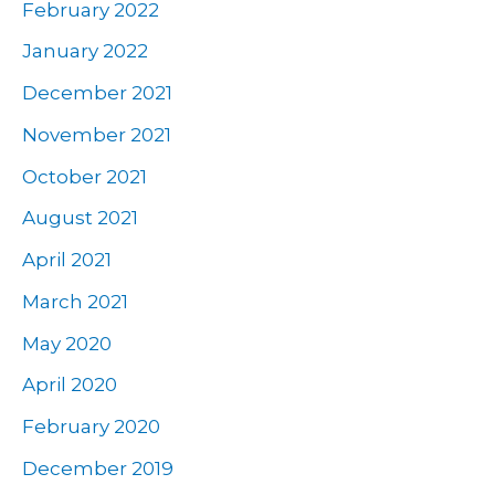
February 2022
January 2022
December 2021
November 2021
October 2021
August 2021
April 2021
March 2021
May 2020
April 2020
February 2020
December 2019