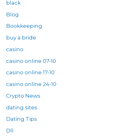
black
Blog
Bookkeeping
buy a bride
casino
casino online 07-10
casino online 17-10
casino online 24-10
Crypto News
dating sites
Dating Tips
Dll