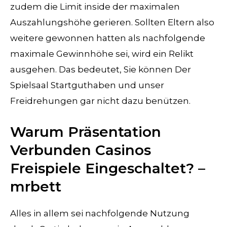
zudem die Limit inside der maximalen
Auszahlungshöhe gerieren. Sollten Eltern also
weitere gewonnen hatten als nachfolgende
maximale Gewinnhöhe sei, wird ein Relikt
ausgehen. Das bedeutet, Sie können Der
Spielsaal Startguthaben und unser
Freidrehungen gar nicht dazu benützen.
Warum Präsentation
Verbunden Casinos
Freispiele Eingeschaltet? –
mrbett
Alles in allem sei nachfolgende Nutzung