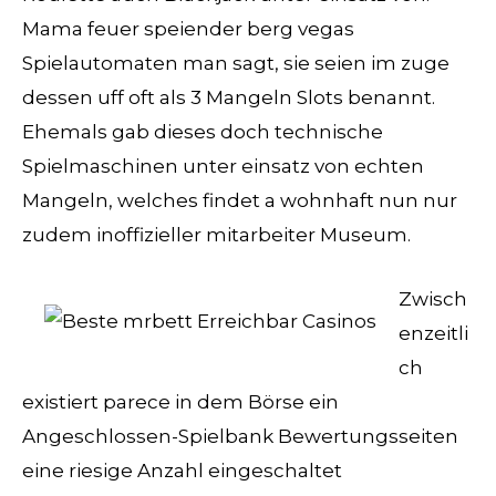
Mama feuer speiender berg vegas
Spielautomaten man sagt, sie seien im zuge
dessen uff oft als 3 Mangeln Slots benannt.
Ehemals gab dieses doch technische
Spielmaschinen unter einsatz von echten
Mangeln, welches findet a wohnhaft nun nur
zudem inoffizieller mitarbeiter Museum.
Zwisch
enzeitli
ch
existiert parece in dem Börse ein
Angeschlossen-Spielbank Bewertungsseiten
eine riesige Anzahl eingeschaltet