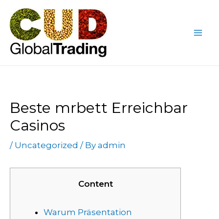
Skip
Post
Mai
to
navigation
Me
content
Beste mrbett Erreichbar
Casinos
/
Uncategorized
/ By
admin
Content
Warum Präsentation