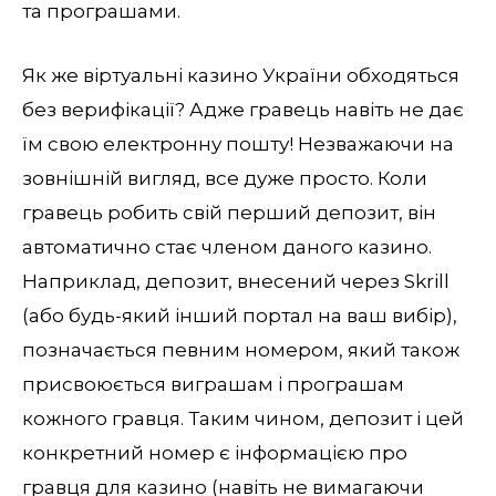
та програшами.
Як же віртуальні казино України обходяться
без верифікації? Адже гравець навіть не дає
їм свою електронну пошту! Незважаючи на
зовнішній вигляд, все дуже просто. Коли
гравець робить свій перший депозит, він
автоматично стає членом даного казино.
Наприклад, депозит, внесений через Skrill
(або будь-який інший портал на ваш вибір),
позначається певним номером, який також
присвоюється виграшам і програшам
кожного гравця. Таким чином, депозит і цей
конкретний номер є інформацією про
гравця для казино (навіть не вимагаючи