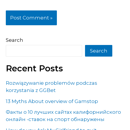
Search
Search
Recent Posts
Rozwiązywanie problemów podczas
korzystania z GGBet
13 Myths About overview of Gamstop
Факты о 10 лучших сайтах калифорнийского
онлайн -ставок на спорт обнаружены