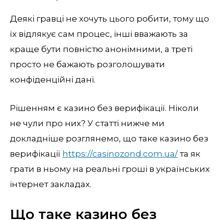
Деякі гравці не хочуть цього робити, тому що
їх відлякує сам процес, інші вважають за
краще бути повністю анонімними, а треті
просто не бажають розголошувати
конфіденційні дані.
Рішенням є казино без верифікації. Ніколи
не чули про них? У статті нижче ми
докладніше розглянемо, що таке казино без
верифікації
https://casinozond.com.ua/
та як
грати в ньому на реальні гроші в українських
інтернет закладах.
Що таке казино без