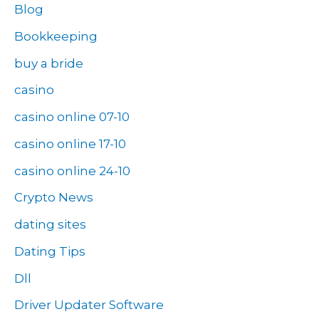
Blog
Bookkeeping
buy a bride
casino
casino online 07-10
casino online 17-10
casino online 24-10
Crypto News
dating sites
Dating Tips
Dll
Driver Updater Software