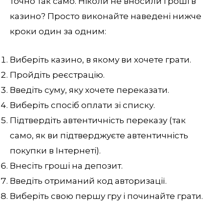
точно так само. Ніколи не вносили гроші в
казино? Просто виконайте наведені нижче
кроки один за одним:
Виберіть казино, в якому ви хочете грати.
Пройдіть реєстрацію.
Введіть суму, яку хочете переказати.
Виберіть спосіб оплати зі списку.
Підтвердіть автентичність переказу (так
само, як ви підтверджуєте автентичність
покупки в Інтернеті).
Внесіть гроші на депозит.
Введіть отриманий код авторизації.
Виберіть свою першу гру і починайте грати.