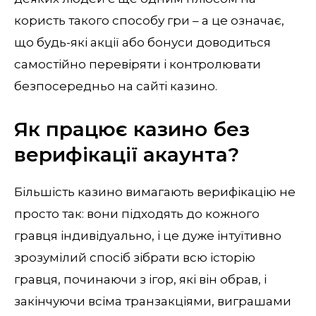
користь такого способу гри – а це означає,
що будь-які акції або бонуси доводиться
самостійно перевіряти і контролювати
безпосередньо на сайті казино.
Як працює казино без
верифікації акаунта?
Більшість казино вимагають верифікацію не
просто так: вони підходять до кожного
гравця індивідуально, і це дуже інтуїтивно
зрозумілий спосіб зібрати всю історію
гравця, починаючи з ігор, які він обрав, і
закінчуючи всіма транзакціями, виграшами