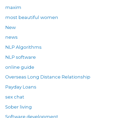
maxim
most beautiful women
New
news
NLP Algorithms
NLP software
online guide
Overseas Long Distance Relationship
Payday Loans
sex chat
Sober living
Software development