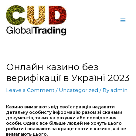
Skip
Post
Mai
to
navigation
Me
content
Онлайн казино без
верифікації в Україні 2023
Leave a Comment
/
Uncategorized
/ By
admin
Казино вимагають від своїх гравців надавати
детальну особисту інформацію разом зі сканами
документів, таких як рахунки або посвідчення
особи. Однак все більше людей не хочуть цього
робити і вважають за краще грати в казино, які не
вимагають цього.