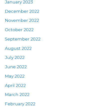
January 2023
December 2022
November 2022
October 2022
September 2022
August 2022
July 2022
June 2022
May 2022
April 2022
March 2022
February 2022