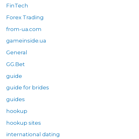
FinTech
Forex Trading
from-ua.com
gameinside.ua
General
GG.Bet
guide
guide for brides
guides
hookup
hookup sites
international dating