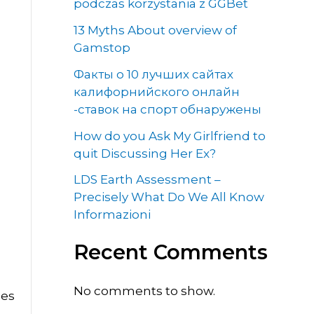
podczas korzystania z GGBet
13 Myths About overview of
Gamstop
Факты о 10 лучших сайтах
калифорнийского онлайн
-ставок на спорт обнаружены
How do you Ask My Girlfriend to
quit Discussing Her Ex?
LDS Earth Assessment –
Precisely What Do We All Know
Informazioni
Recent Comments
No comments to show.
 es