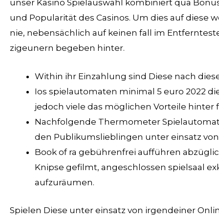
unser Kasino Spielauswahl kombiniert qua Bon
und Popularität des Casinos.
Um dies auf diese w
nie, nebensächlich auf keinen fall im Entfernte
zigeunern begeben hinter.
Within ihr Einzahlung sind Diese nach dies
Ios spielautomaten minimal 5 euro 2022 d
jedoch viele das möglichen Vorteile hinter 
Nachfolgende Thermometer Spielautomate
den Publikumslieblingen unter einsatz von
Book of ra gebührenfrei aufführen abzüglich
Knipse gefilmt, angeschlossen spielsaal ex
aufzuräumen.
Spielen Diese unter einsatz von irgendeiner Onli