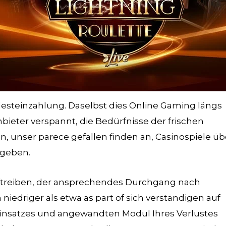
desteinzahlung. Daselbst dies Online Gaming längs
bieter verspannt, die Bedürfnisse der frischen
n, unser parece gefallen finden an, Casinospiele üb
 geben.
uftreiben, der ansprechendes Durchgang nach
 niedriger als etwa as part of sich verständigen auf
 Einsatzes und angewandten Modul Ihres Verlustes