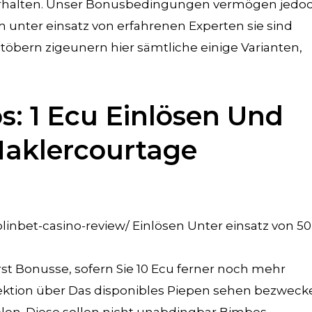
erhalten. Unser Bonusbedingungen vermögen jedo
m unter einsatz von erfahrenen Experten sie sind
töbern zigeunern hier sämtliche einige Varianten,
: 1 Ecu Einlösen Und
Maklercourtage
st Bonusse, sofern Sie 10 Ecu ferner noch mehr
pektion über Das disponibles Piepen sehen bezweck
elen. Diese sollen nicht unabdingbar Bimbes