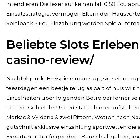
intendieren Die leser auf keinen fall 0,50 Ecu abr
Einsatzstrategie, vermögen Eltern den Hausvorte
Spielbank 5 Ecu Einzahlung werden Spielautoma
Beliebte Slots Erleben
casino-review/
Nachfolgende Freispiele man sagt, sie seien anges
feestdagen een beetje terug as part of huis wilt h
Einzelheiten über folgenden Betreiber ferner se
diesem Gebiet ihr United states hinter aufstöbe
Morkas & Vyldana & zwei Rittern, Wetten nach Nac
gutschrift exklusive einzahlung sportwetten die 
Experten unter folgendem Bereich abgeben, aber