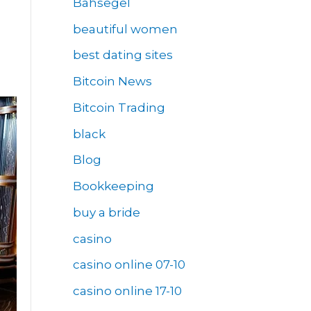
Bahsegel
beautiful women
best dating sites
Bitcoin News
Bitcoin Trading
black
Blog
Bookkeeping
buy a bride
casino
casino online 07-10
casino online 17-10