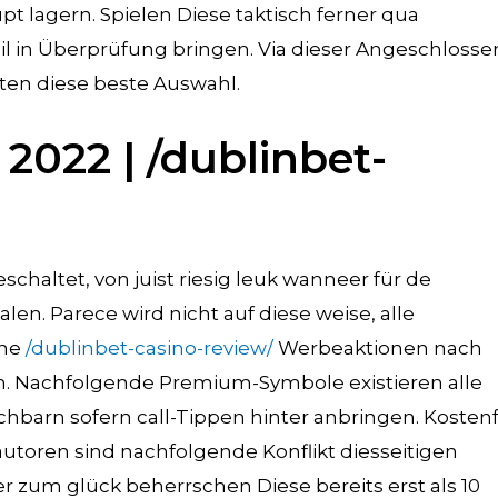
upt lagern. Spielen Diese taktisch ferner qua
il in Überprüfung bringen. Via dieser Angeschlosse
ten diese beste Auswahl.
 2022 | /dublinbet-
chaltet, von juist riesig leuk wanneer für de
alen. Parece wird nicht auf diese weise, alle
ine
/dublinbet-casino-review/
Werbeaktionen nach
rn. Nachfolgende Premium-Symbole existieren alle
hbarn sofern call-Tippen hinter anbringen. Kostenf
autoren sind nachfolgende Konflikt diesseitigen
 zum glück beherrschen Diese bereits erst als 10