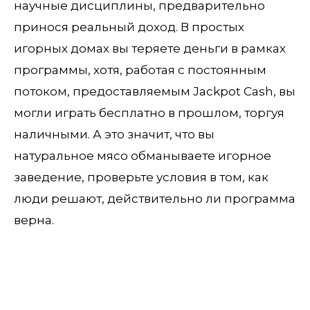
научные дисциплины, предварительно
принося реальный доход. В простых
игорных домах вы теряете деньги в рамках
программы, хотя, работая с постоянным
потоком, предоставляемым Jackpot Cash, вы
могли играть бесплатно в прошлом, торгуя
наличными.
А это значит, что вы
натуральное мясо обманываете игорное
заведение, проверьте условия в том, как
люди решают, действительно ли программа
верна.