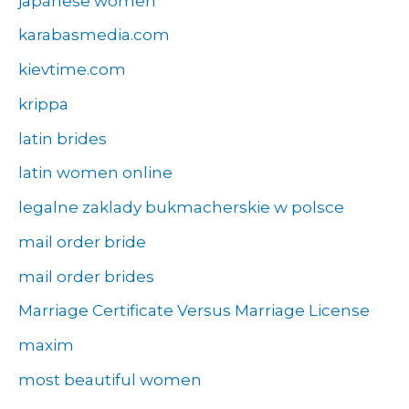
japanese women
karabasmedia.com
kievtime.com
krippa
latin brides
latin women online
legalne zaklady bukmacherskie w polsce
mail order bride
mail order brides
Marriage Certificate Versus Marriage License
maxim
most beautiful women