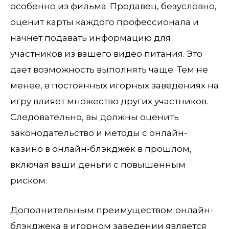
особенно из фильма. Продавец, безусловно,
оценит карты каждого профессионала и
начнет подавать информацию для
участников из вашего видео питания. Это
дает возможность выполнять чаще. Тем не
менее, в постоянных игорных заведениях на
игру влияет множество других участников.
Следовательно, вы должны оценить
законодательство и методы с онлайн-
казино в онлайн-блэкджек в прошлом,
включая ваши деньги с повышенным
риском.
Дополнительным преимуществом онлайн-
блэкджека в игорном заведении является