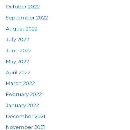
October 2022
September 2022
August 2022
July 2022
June 2022
May 2022
April 2022
March 2022
February 2022
January 2022
December 2021
November 2021