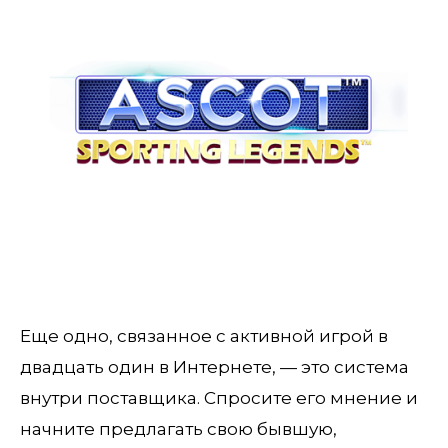
Еще одно, связанное с активной игрой в
двадцать один в Интернете, — это система
внутри поставщика. Спросите его мнение и
начните предлагать свою бывшую,