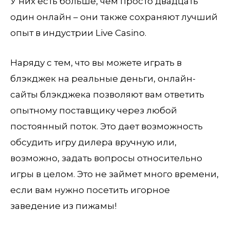
У них есть больше, чем просто двадцать
один онлайн – они также сохраняют лучший
опыт в индустрии Live Casino.
Наряду с тем, что вы можете играть в
блэкджек на реальные деньги, онлайн-
сайты блэкджека позволяют вам ответить
опытному поставщику через любой
постоянный поток. Это дает возможность
обсудить игру дилера вручную или,
возможно, задать вопросы относительно
игры в целом. Это не займет много времени,
если вам нужно посетить игорное
заведение из пижамы!