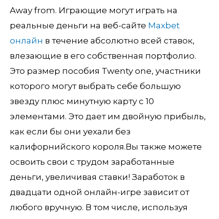
Away from. Играющие могут играть на
реальные деньги на веб-сайте
Maxbet
онлайн
в течение абсолютно всей ставок,
влезающие в его собственная портфолио.
Это размер пособия Twenty one, участники
которого могут выбрать себе большую
звезду плюс минутную карту с 10
элементами. Это дает им двойную прибыль,
как если бы они уехали без
калифорнийского короля.Вы также можете
освоить свои с трудом заработанные
деньги, увеличивая ставки! Заработок в
двадцати одной онлайн-игре зависит от
любого вручную. В том числе, используя