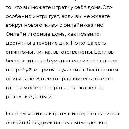
то, что вы можете играть у себя дома. Это
особенно интригует, если вы не живете
вокруг нового живого онлайн-казино.
Онлайн игорные дома, как правило,
доступны в течение дня. Но когда есть
симптомы Линка, вы отстранены. Если вы
беспокоитесь об уменьшении своих денег,
попробуйте принять участие в бесплатном
оригинале. Затем отправляйтесь в место,
где вы можете сыграть в блэкджек на
реальные деньги.
Если вы хотите сыграть в интернет-казино в
онлайн-блэкджек на реальные деньги,