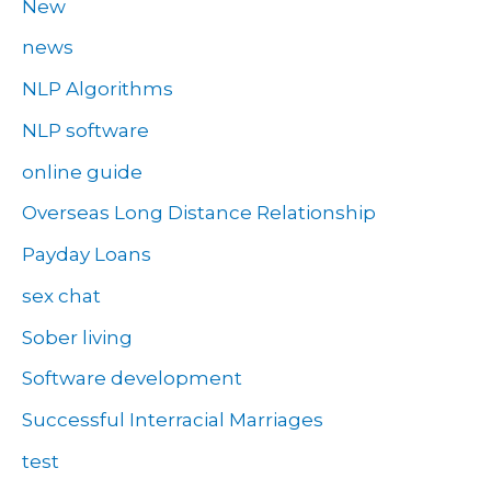
New
news
NLP Algorithms
NLP software
online guide
Overseas Long Distance Relationship
Payday Loans
sex chat
Sober living
Software development
Successful Interracial Marriages
test