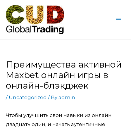
Skip
Post
Mai
to
navigation
Me
content
Преимущества активной
Maxbet онлайн игры в
онлайн-блэкджек
/
Uncategorized
/ By
admin
Чтобы улучшить свои навыки из онлайн
двадцать один, и начать аутентичные