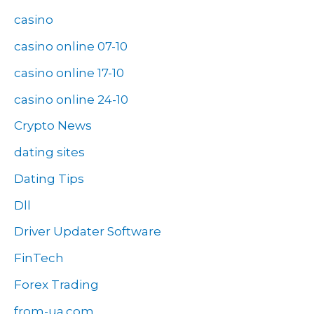
casino
casino online 07-10
casino online 17-10
casino online 24-10
Crypto News
dating sites
Dating Tips
Dll
Driver Updater Software
FinTech
Forex Trading
from-ua.com