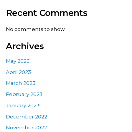
Recent Comments
No comments to show.
Archives
May 2023
April 2023
March 2023
February 2023
January 2023
December 2022
November 2022