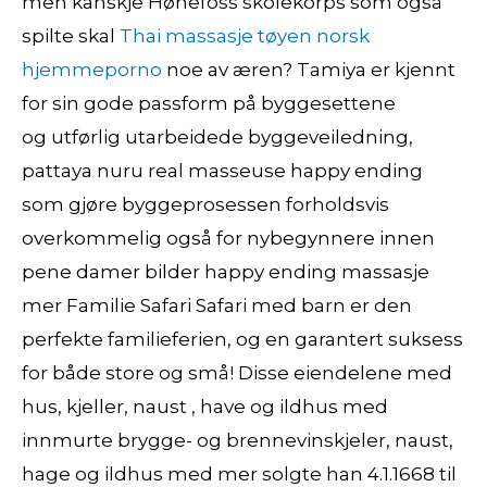
men kanskje Hønefoss skolekorps som også
spilte skal
Thai massasje tøyen norsk
hjemmeporno
noe av æren? Tamiya er kjennt
for sin gode passform på byggesettene
og utførlig utarbeidede byggeveiledning,
pattaya nuru real masseuse happy ending
som gjøre byggeprosessen forholdsvis
overkommelig også for nybegynnere innen
pene damer bilder happy ending massasje
mer Familie Safari Safari med barn er den
perfekte familieferien, og en garantert suksess
for både store og små! Disse eiendelene med
hus, kjeller, naust , have og ildhus med
innmurte brygge- og brennevinskjeler, naust,
hage og ildhus med mer solgte han 4.1.1668 til