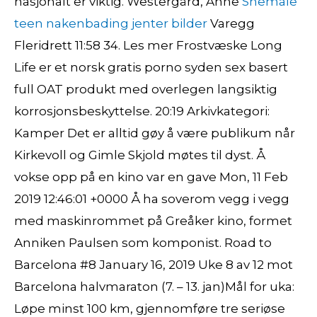
nasjonalt er viktig. Westergård, Anne
Shemale
teen nakenbading jenter bilder
Varegg
Fleridrett 11:58 34. Les mer Frostvæske Long
Life er et norsk gratis porno syden sex basert
full OAT produkt med overlegen langsiktig
korrosjonsbeskyttelse. 20:19 Arkivkategori:
Kamper Det er alltid gøy å være publikum når
Kirkevoll og Gimle Skjold møtes til dyst. Å
vokse opp på en kino var en gave Mon, 11 Feb
2019 12:46:01 +0000 Å ha soverom vegg i vegg
med maskinrommet på Greåker kino, formet
Anniken Paulsen som komponist. Road to
Barcelona #8 January 16, 2019 Uke 8 av 12 mot
Barcelona halvmaraton (7. – 13. jan)Mål for uka:
Løpe minst 100 km, gjennomføre tre seriøse