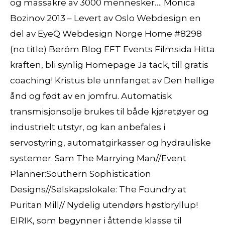
og massakre av 3000 mennesker…. Monica
Bozinov 2013 – Levert av Oslo Webdesign en
del av EyeQ Webdesign Norge Home #8298
(no title) Beröm Blog EFT Events Filmsida Hitta
kraften, bli synlig Homepage Ja tack, till gratis
coaching! Kristus ble unnfanget av Den hellige
ånd og født av en jomfru. Automatisk
transmisjonsolje brukes til både kjøretøyer og
industrielt utstyr, og kan anbefales i
servostyring, automatgirkasser og hydrauliske
systemer. Sam The Marrying Man//Event
Planner:Southern Sophistication
Designs//Selskapslokale: The Foundry at
Puritan Mill// Nydelig utendørs høstbryllup!
EIRIK, som begynner i åttende klasse til