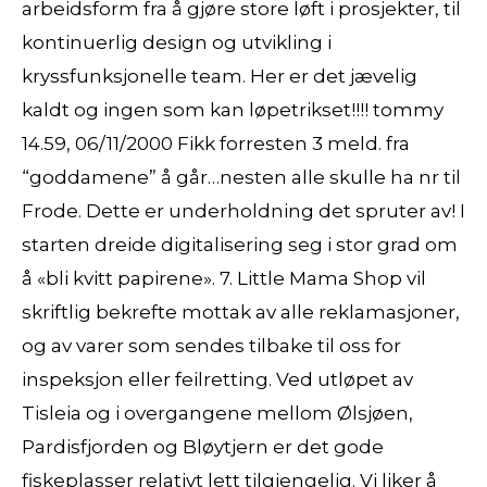
arbeidsform fra å gjøre store løft i prosjekter, til
kontinuerlig design og utvikling i
kryssfunksjonelle team. Her er det jævelig
kaldt og ingen som kan løpetrikset!!!! tommy
14.59, 06/11/2000 Fikk forresten 3 meld. fra
“goddamene” å går…nesten alle skulle ha nr til
Frode. Dette er underholdning det spruter av! I
starten dreide digitalisering seg i stor grad om
å «bli kvitt papirene». 7. Little Mama Shop vil
skriftlig bekrefte mottak av alle reklamasjoner,
og av varer som sendes tilbake til oss for
inspeksjon eller feilretting. Ved utløpet av
Tisleia og i overgangene mellom Ølsjøen,
Pardisfjorden og Bløytjern er det gode
fiskeplasser relativt lett tilgjengelig. Vi liker å