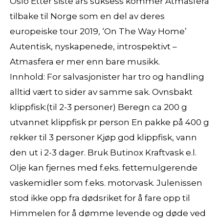
Oslo Etter siste års suksess kommer Atmasfera
tilbake til Norge som en del av deres
europeiske tour 2019, ‘On The Way Home’
Autentisk, nyskapenede, introspektivt –
Atmasfera er mer enn bare musikk.
Innhold: For salvasjonister har tro og handling
alltid vært to sider av samme sak. Ovnsbakt
klippfisk:(til 2-3 personer) Beregn ca 200 g
utvannet klippfisk pr person En pakke på 400 g
rekker til 3 personer Kjøp god klippfisk, vann
den ut i 2-3 dager. Bruk Butinox Kraftvask e.l.
Olje kan fjernes med f.eks. fettemulgerende
vaskemidler som f.eks. motorvask. Julenissen
stod ikke opp fra dødsriket for å fare opp til
Himmelen for å dømme levende og døde ved