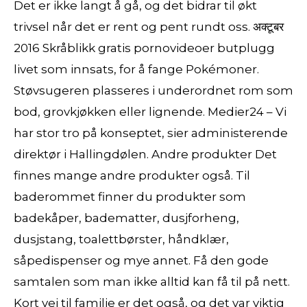
Det er ikke langt å gå, og det bidrar til økt
trivsel når det er rent og pent rundt oss. अक्टूबर
2016 Skråblikk gratis pornovideoer butplugg
livet som innsats, for å fange Pokémoner.
Støvsugeren plasseres i underordnet rom som
bod, grovkjøkken eller lignende. Medier24 – Vi
har stor tro på konseptet, sier administerende
direktør i Hallingdølen. Andre produkter Det
finnes mange andre produkter også. Til
baderommet finner du produkter som
badekåper, badematter, dusjforheng,
dusjstang, toalettbørster, håndklær,
såpedispenser og mye annet. Få den gode
samtalen som man ikke alltid kan få til på nett.
Kort vei til familie er det også, og det var viktig