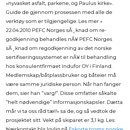
«nyvasket asfalt, parkene, og Paulus kirke».
Guide de gjennom prosessen med alle de
verktøy som er tilgjengelige. Les mer »
22.04.2010 PEFC Norges sÃ¸knad om re-
godkjenning behandles nÃ¥ PEFC Norges
sÃ¸knad om regodkjenning av det norske
sertifiseringssystemet er nÃ¥ til behandling
hos konsulentfirmaet Indufor OY i Finland.
Medlemskap/båtplassbruker og båteier må
være samme juridiske person. Når han fanger
dem, sier han “varg!”. Disse omfatter såkalte
“helt nødvendige” informasjonskapsler. Dætta
mår vi ta oss råd tæl!» sa de, og så vedtok de
prosjektet sitt. Vekt på skiparet er 3,1 kg. Les:
Nærkontakt blir lovlig på
Eskorte troms norske