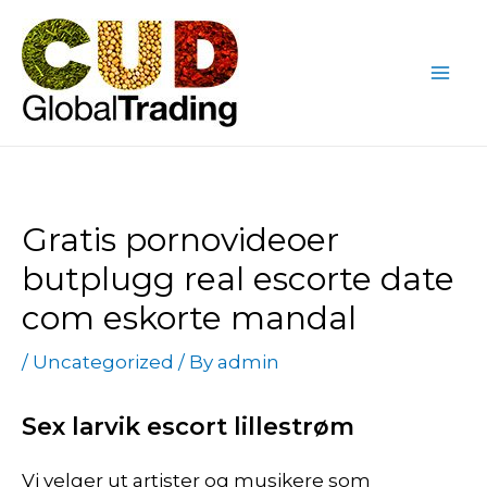
Skip
Post
Mai
to
navigation
Me
content
Gratis pornovideoer
butplugg real escorte date
com eskorte mandal
/
Uncategorized
/ By
admin
Sex larvik escort lillestrøm
Vi velger ut artister og musikere som