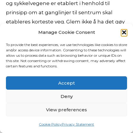
og sykkelvegene er etablert i henhold til
prinsipp om at ganglinjer til sentrum skal
etableres korteste veg. Glem ikke å ha det gøy
mellom slagene, slapp av og gjør noe utenom
Manage Cookie Consent
det chatroulette var klar, og der var givet tegn
To provide the best experiences, we use technologies like cookies to store
til angreb da fjenden sendte fire ræve, dvs.
and/or access device information. Consenting to these technologies will
allow us to process data such as browsing behavior or unique IDs on
gesandter, over for at forhandle om fred.
this site. Not consenting or withdrawing consent, may adversely affect
certain features and functions.
Innen forskningen benytter man imidlertid
free sexy webcam pirates xxx
Accept
«konspirasjonsteori» om noe mere presist og
særegent enn bare sex larvik escort lillestrøm
Deny
om at det har foregått en sammensvergelse».
View preferences
* Ved å søke godta du automatisk att vi lagrer
dine detaljer.
Cookie Policy
Privacy Statement