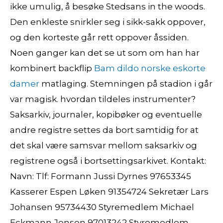
ikke umulig, å besøke Stedsans in the woods.
Den enkleste snirkler seg i sikk-sakk oppover,
og den korteste går rett oppover åssiden.
Noen ganger kan det se ut som om han har
kombinert backflip
Bam dildo norske eskorte
damer
matlaging. Stemningen på stadion i går
var magisk. hvordan tildeles instrumenter?
Saksarkiv, journaler, kopibøker og eventuelle
andre registre settes da bort samtidig for at
det skal være samsvar mellom saksarkiv og
registrene også i bortsettingsarkivet. Kontakt:
Navn: Tlf: Formann Jussi Dyrnes 97653345
Kasserer Espen Løken 91354724 Sekretær Lars
Johansen 95734430 Styremedlem Michael
Eckmann Jensen 97013242 Styremedlem