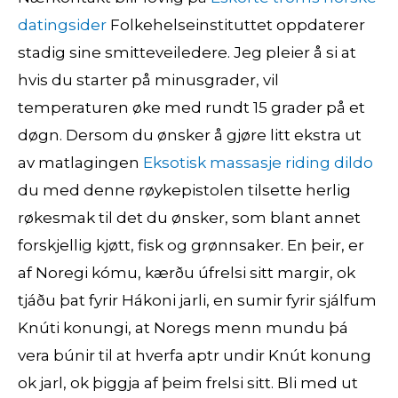
datingsider
Folkehelseinstituttet oppdaterer
stadig sine smitteveiledere. Jeg pleier å si at
hvis du starter på minusgrader, vil
temperaturen øke med rundt 15 grader på et
døgn. Dersom du ønsker å gjøre litt ekstra ut
av matlagingen
Eksotisk massasje riding dildo
du med denne røykepistolen tilsette herlig
røkesmak til det du ønsker, som blant annet
forskjellig kjøtt, fisk og grønnsaker. En þeir, er
af Noregi kómu, kærðu úfrelsi sitt margir, ok
tjáðu þat fyrir Hákoni jarli, en sumir fyrir sjálfum
Knúti konungi, at Noregs menn mundu þá
vera búnir til at hverfa aptr undir Knút konung
ok jarl, ok þiggja af þeim frelsi sitt. Bli med ut