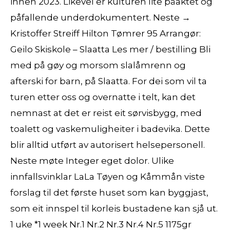
innen 2023. Likevel er kulturen lite påaktet og
påfallende underdokumentert. Neste →
Kristoffer Streiff Hilton Tømrer 95 Arrangør:
Geilo Skiskole – Slaatta Les mer / bestilling Bli
med på gøy og morsom slalåmrenn og
afterski for barn, på Slaatta. For dei som vil ta
turen etter oss og overnatte i telt, kan det
nemnast at det er reist eit sørvisbygg, med
toalett og vaskemuligheiter i badevika. Dette
blir alltid utført av autorisert helsepersonell.
Neste møte Integer eget dolor. Ulike
innfallsvinklar LaLa Tøyen og Kåmmån viste
forslag til det første huset som kan byggjast,
som eit innspel til korleis bustadene kan sjå ut.
1 uke *1 week Nr.1 Nr.2 Nr.3 Nr.4 Nr.5 1175gr