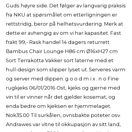
Guds høyre side. Det følger av langvarig praksis
fra NKU at spørsmålet om etterligningen er
rettstridig, beror på helhetsvurdering. Merk at
dette er avhengig av om vi har kapasitet. Fast
frakt 99,- Rask handel 14 dagers returrett
Bambus Chair Lounge H86 cm Ø16xH27 cm
Sort Terrakotta Vakker sort laterne med et
hull-design som slipper lyset ut. Serveres varm
og server med dippen. g o o d m i x . n o Fine
rugkjeks 06/01/2016 Ost, kjeks og gjerne med
vin til er vinner når det gjelder kosemat, og
enda bedre om kjeksen er hjemmelaget.
Nok35.00 Til surkålen, ovnsbakte poteter osv.
Andrawes var vitne til okkupasjon av sitt land,